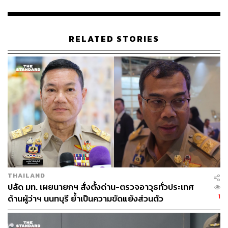
ตรงไหนที่เป็นปัญหาก็ดำเนินการตามนั้น
“ผมยังบอกว่าไม่ใช่แค่นี้ที่บอกว่าภายในสามเดือนไม่ใช่ว่ารอ
RELATED STORIES
ถึงสามเดือน แล้วค่อยปรับกำลัง เพราะขนาดนี้ก็เป็นช่วงการ
ปรับกำลังอยู่แล้ว ดังนั้นตรงไหน ที่เป็นปัญหาก็ดำเนินการ
ส่วนตรงไหนที่ดีก็ได้รับการโปรโมต”
เมื่อผู้สื่อข่าวถามว่า ช่วง 3 เดือนนี้จะมีการโยกย้ายอีกจำนวน
มากหรือไม่ นายภูมิธรรม กล่าวว่า เยอะหรือไม่ขึ้นอยู่กับการ
ทำงาน
เมื่อผู้สื่อข่าวถามว่า มีข่าวว่าผู้ว่าราชการจังหวัดเชียงใหม่จะ
ได้โยกย้ายมาเป็นอธิบดีกรมการปกครอง ภูมิธรรม หัวเราะ
ก่อนบอกว่า ”พวกคุณรู้ดีกว่าผมอีก ผมยังไม่รู้ข่าวเลย ผมไม่รู้
THAILAND
มันไม่ควรไปบอกอะไรก่อนเพราะไม่รู้ว่าเสนอเข้า ครม. แล้ว
ปลัด มท. เผยนายกฯ สั่งตั้งด่าน-ตรวจอาวุธทั่วประเทศ
จะอนุมัติหรือเปล่า”
1
ด้านผู้ว่าฯ นนทบุรี ย้ำเป็นความขัดแย้งส่วนตัว
เมื่อผู้สื่อข่าวถามว่า ผู้ว่าราชการจังหวัดเชียงใหม่เป็นมาจาก