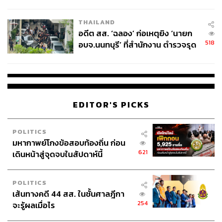
ผู้ใช้ถอดเปลี่ยนแบตเองได้ ก่อนกฎ
EU บังคับปีหน้า
THAILAND
อดีต สส. ‘ฉลอง’ ก่อเหตุยิง ‘นายก
518
อบจ.นนทบุรี’ ที่สำนักงาน ตำรวจรุด
ลงพื้นที่
EDITOR'S PICKS
POLITICS
มหากาพย์โกงข้อสอบท้องถิ่น ก่อน
621
เดินหน้าสู่จุดจบในสัปดาห์นี้
POLITICS
เส้นทางคดี 44 สส. ในชั้นศาลฎีกา
254
จะรู้ผลเมื่อไร