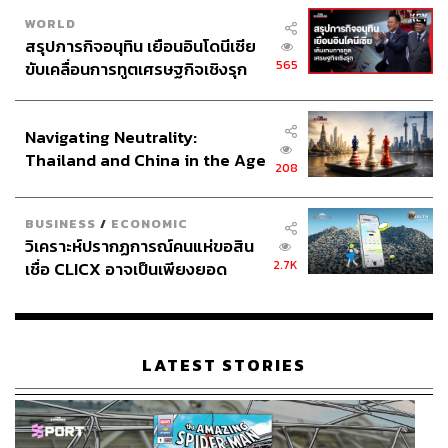
WORLD
สรุปภารกิจอนุทิน เยือนอินโดนีเซีย
565
ขับเคลื่อนการทูตเศรษฐกิจเชิงรุก
ประกาศหุ้นส่วนยุทธศาสตร์ไทย –
อินโดนีเซีย
Navigating Neutrality:
Thailand and China in the Age
208
of a New Global Order
BUSINESS
/
ECONOMIC
วิเคราะห์ปรากฏการณ์คนแห่ขอสิน
2.7K
เชื่อ CLICX อาจเป็นเพียงยอด
ภูเขาน้ำแข็ง ของปัญหาหนี้ครัว
เรือนไทยที่ถูกซุกไว้
LATEST STORIES