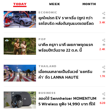
TODAY
WEEK
MONTH
ECONOMIC
ยุคใหม่รถ EV ราคาเริ่ม (ถูก) กว่า
3.4K
รถไฮบริด หลังต้นทุนแบตเตอรี่ลด
ลง - จีนแห่บุกตลาดเกิดใหม่
POP
นาคี๓ ครุฑา นาคี เผยภาพชุดแรก
2.4K
พร้อมปักวันฉาย 22 ต.ค. นี้
THAILAND
เมื่อถนนกลายเป็นรันเวย์ ‘แยกริน
1.7K
คำ’ จัด LANNA HAUTE
COUTURE กลางสายฝน
BUSINESS
ลองใช้ Sennheiser MOMENTUM
628
5 Wireless หูฟัง 14,990 บาท ที่ให้