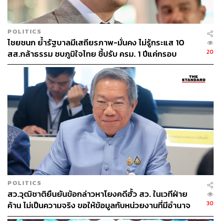
ดำเนินการแล้วไม่น่ามีปัญหาอะไร ซึ่งการจ่ายบัตรการซื้อ
บัตรเป็นวงรอบอยู่แล้ว ทั้งที่รู้เป็นวงรอบทำไมถึงปล่อยให้เกิด
ปัญหา
POLITICS
ไชยชนก ย้ำรัฐบาลมีเสถียรภาพ-มั่นคง ไม่รู้กระแส 10
เมื่อผู้สื่อข่าวถามว่า ในการประชุมครั้งนี้จะมีการเสนอโยก
20
สส.กล้าธรรม ซบภูมิใจไทย ชี้ปรับ ครม. 1 ปีแค่กรอบ
ย้ายทั้งหมดกี่ตำแหน่ง ภูมิธรรม กล่าวว่า เดี๋ยวก็รู้แล้ว
ประเมิน โยนนายกฯ ตัดสินใจ
เมื่อผู้สื่อข่าวถามว่า ที่ต้องรีบโยกย้ายเพราะเตรียมพร้อม
สำหรับการเลือกตั้งหรือไม่ ภูมิธรรม ร้องโอ๊ย “ผมไม่ได้คิด
ผมไม่ได้คิดเรื่องเลือกตั้งหรอก ผมยังมีเวลาอีกตั้งเยอะ”
TAGS:
ธีรรัตน์ สำเร็จวาณิชย์
ไชยวัฒน์ จุนถิระพงศ์
รักษาการนายกรัฐมนตรี
เกาะติดวิกฤตการเมือง
กระทรวงมหาดไทย
การเมืองไทย
ภูมิธรรม เวชยชัย
กรมการปกครอง
ข้าราชการ
POLITICS
สว.วุฒิชาติยืนยันข้อกล่าวหาโยงคดีฮั้ว สว. ในเวทีฝ่าย
30
ค้าน ไม่เป็นความจริง ขอให้ข้อมูลกับหน่วยงานที่มีอำนาจ
เท่านั้น