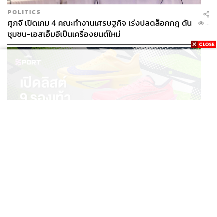
POLITICS
ศุภจี เปิดเกม 4 คณะทำงานเศรษฐกิจ เร่งปลดล็อกกฎ ดัน
...
ชุมชน-เอสเอ็มอีเป็นเครื่องยนต์ใหม่
SPORT
เปิดลิสต์ 9 รองเท้าวิ่ง & เวิร์กเอาต์ สำหรับสายลุย HYROX
...