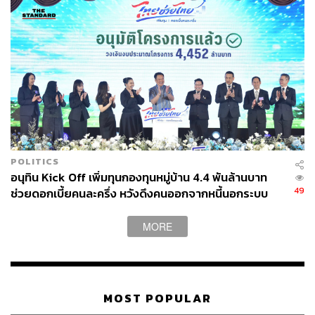
251
ABOUT THE AUTHOR
THE STANDARD TEAM
กองบรรณาธิการ THE STANDARD
POLITICS
ABOUT THE PHOTOGRAPHER
อนุทิน Kick Off เพิ่มทุนกองทุนหมู่บ้าน 4.4 พันล้านบาท
49
ฐานิส สุดโต
ช่วยดอกเบี้ยคนละครึ่ง หวังดึงคนออกจากหนี้นอกระบบ
บรรณาธิการภาพ ประจำสำนักข่าว THE
STANDARD
MORE
MOST POPULAR