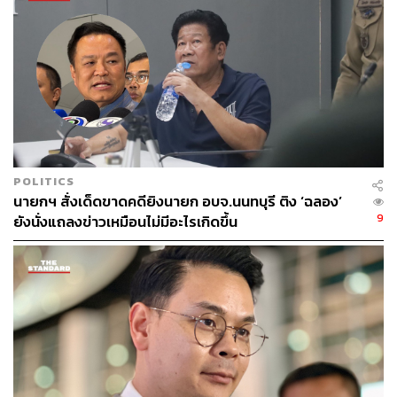
สายพรรคเพื่อไทยข้อเท็จจริงเป็นอย่างไร ภูมิธรรม กล่าวว่า
ตนไปราชการเรื่องน้ำท่วมผู้ว่าราชการจังหวัดเชียงรายใน
ขณะนั้น พอเห็นว่าจะเกษียณท่านก็ไม่ค่อยแอคทีฟเท่าไหร่ก็
เปลี่ยนแปลง พอเราไปที่เชียงใหม่ได้เจอคนหลากหลายก็เห็น
การทำงานอยู่แล้ว จะดีไม่ดีอย่างไรก็ต้องดู ตอนนี้ตนเอ็กซเรย์
ทั้งประเทศ ในลิสต์ของตนก็มีอยู่ว่าใครที่แอคทีฟ ใครที่ตี
กอล์ฟตลอดเพราะตนพูดตั้งแต่แรกแล้วว่ากลไกสำคัญที่ทำให้
นโยบายต่างๆไม่เดินมันถูกแช่แป้ง ทั้งจากฝ่ายนโยบาย และ
อีกส่วนคือฝ่ายปฏิบัติ
POLITICS
นายกฯ สั่งเด็ดขาดคดียิงนายก อบจ.นนทบุรี ติง ‘ฉลอง’
เมื่อผู้สื่อข่าวถามว่า อธิบดีกรมการปกครองคนปัจจุบันอีก 2
9
ยังนั่งแถลงข่าวเหมือนไม่มีอะไรเกิดขึ้น
เดือนจะเกษียณอายุราชการ มีข่าวโยกย้ายแบบนี้จะเป็นการ
ทำลายขวัญกำลังใจข้าราชการหรือไม่ภูมิธรรม กล่าวว่า ไม่
ทำลาย เพราะสิ่งที่ตนดำเนินการส่วนใหญ่ข้าราชการรับรู้ว่า
เป็นปัญหาแบบนั้นจริงๆ เช่น เรื่องบัตรประจำตัวประชาชนที่
บุรีรัมย์ ถามว่ารอให้เกิดปัญหาแบบนี้ได้อย่างไร เพราะต้องมี
การเตรียมการทั้งหมดไว้ มันไม่ควรเกิดเรื่องแบบนี้ขึ้น นี่คือ
เรื่องที่ตนยกตัวอย่าง รวมถึงเรื่องยาเสพติด และเรื่องอื่นๆ
อย่างไรก็ตามปัญหาบัตรประชาชนที่บุรีรัมย์ ขณะนี้ตนได้