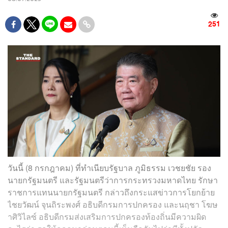
251
วันนี้ (8 กรกฎาคม) ที่ทำเนียบรัฐบาล ภูมิธรรม เวชยชัย รอง
นายกรัฐมนตรี และรัฐมนตรีว่าการกระทรวงมหาดไทย รักษา
ราชการแทนนายกรัฐมนตรี กล่าวถึงกระแสข่าวการโยกย้าย
ไชยวัฒน์ จุนถิระพงศ์ อธิบดีกรมการปกครอง และนฤชา โฆษ
าศิวิไลซ์ อธิบดีกรมส่งเสริมการปกครองท้องถิ่นมีความผิด