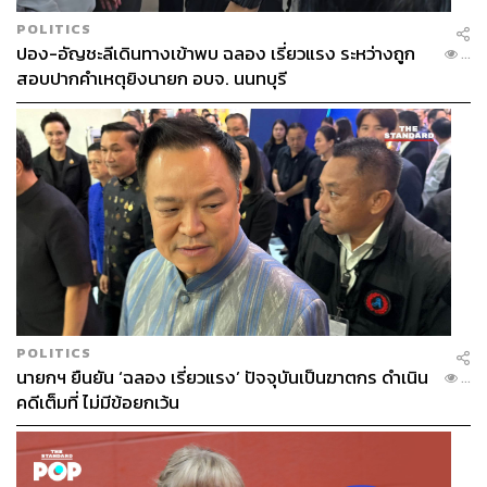
POLITICS
ปอง-อัญชะลีเดินทางเข้าพบ ฉลอง เรี่ยวแรง ระหว่างถูก
...
สอบปากคำเหตุยิงนายก อบจ. นนทบุรี
POLITICS
นายกฯ ยืนยัน ‘ฉลอง เรี่ยวแรง’ ปัจจุบันเป็นฆาตกร ดำเนิน
...
คดีเต็มที่ ไม่มีข้อยกเว้น