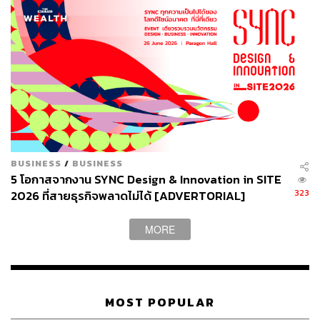
ใจไปลงทุนทำเองหรือว่าไปจ้างคนอื่นทำในราคาที่ถูกกว่า ซึ่ง
นั่นเป็นความเสี่ยงของ OEM ทุกรายอยู่แล้ว” ตัน กล่าว
ก่อนหน้านี้อิชิตันได้เปิดเผยว่า ในปี 2564 ได้วางเป้าหมายราย
ได้อยู่ที่ 6,200 ล้านบาท หรือโต 22% ซึ่งมาจากทั้งเทรนด์การ
เติบโตของตลาดเครื่องดื่มวิตามินและแผนการนำเสนอ
ผลิตภัณฑ์ใหม่ในกลุ่มสินค้าเดิม รวมไปถึงสินค้าที่เกี่ยวข้อง
กับกัญชงด้วย
BUSINESS
/
BUSINESS
พิสูจน์อักษร: พรนภัส ชำนาญค้า
5 โอกาสจากงาน SYNC Design & Innovation in SITE
323
2026 ที่สายธุรกิจพลาดไม่ได้ [ADVERTORIAL]
สามารถติดตาม THE STANDARD WEALTH
ผ่านแอปพลิเคชันต่างๆ ที่คุณสะดวกหรือใช้งานอยู่แล้วได้เลย
MORE
MOST POPULAR
TAGS:
ธุรกิจ
ตัน ภาสกรนที
กัญชง
อิชิตัน