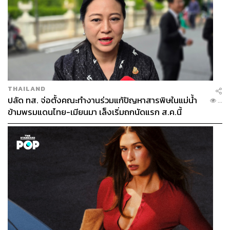
THAILAND
ปลัด ทส. จ่อตั้งคณะทำงานร่วมแก้ปัญหาสารพิษในแม่น้ำ
...
ข้ามพรมแดนไทย-เมียนมา เล็งเริ่มถกนัดแรก ส.ค.นี้