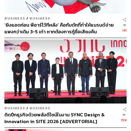
ลดลงจากปีก่อนซึ่งทำได้ 5,334.2 ล้านบาท) แต่กำไรกลับกัน
เพิ่มขึ้นเพราะยอดขายที่ดีขึ้นในโชห่วย ซึ่งทำกำไรได้ดีกว่า
มากจากขนาด 10 บาทที่วางขายอยู่
BUSINESS
/
BUSINESS
‘ยิงแอดก่อน พีอาร์ไว้ทีหลัง’ คือกับดักที่ทำให้แบรนด์จ่าย
ดังนั้นปีที่ผ่านมาอิชิตันจึงมีกำไร 515.5 ล้านบาท เติบโต
141
แพงกว่าเดิม 3-5 เท่า หากต้องการกู้ชื่อเสียงคืน
26.5% จากปีก่อนอยู่ที่ 407.5 ล้านบาท สำหรับในปี 2563 ก็น่า
จะมีกำไรที่เพิ่มขึ้น จากทั้งน้ำวิตามินซี นอกจากนี้ยังได้ OEM
ซึ่งเป็นตัวที่ทำกำไรเพิ่มขึ้น โดยไม่มีค่าใช้จ่ายและความเสี่ยง
โดยอิชิตันเพิ่งได้รับ OEM มาจาก ‘อาซาฮี’ สำหรับส่งสินค้า
ไปขายที่ฟิลิปปินส์ ส่วนในเมืองไทยได้บริษัทยักษ์ใหญ่อีกหนึ่ง
บริษัท มาจ้างผลิตน้ำวิตามินซี และกัญชงในอนาคตด้วย
“OEM เป็นสิ่งที่ในสมัยก่อนอิชิตันไม่ได้ ถามว่าออกมาแข่งกับ
อิชิตันไหม แน่นอนก็ต้องแข่ง แต่ไม่มีปัญหา เพราะว่าเราขาย
เองก็ได้กำไร เขาขายเราก็ได้กำไร เพราะกำลังการผลิตเราเห
ลือๆ โดยไม่ได้ลงทุนเพิ่มเติมเกี่ยวกับเครื่องจักร จึงไม่มีความ
BUSINESS
/
BUSINESS
ติดปีกธุรกิจด้วยพลังดีไซน์ในงาน SYNC Design &
เสี่ยง กลับกัน OEM ได้กำไรสุทธิแน่นอน ไม่เหมือนสินค้าของ
159
Innovation in SITE 2026 [ADVERTORIAL]
ตัวเองที่ได้น้อยลงเพราะมีค่าการตลาดและโฆษณา ทั้งนี้
ความเสี่ยงของ OEM มีแค่ผู้ว่าจ้างหากขายดีมากๆ อาจตัดสิน