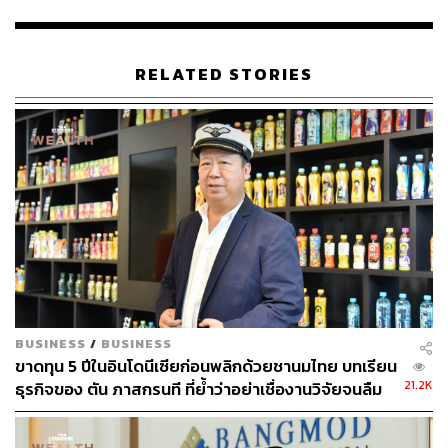
ตันมองว่าใครเข้าได้เร็วจะได้เปรียบมากกว่า ในแง่ของหลัง
บ้านของอิชิตันนั้นครบหมดแล้ว โดยเฉพาะในส่วนของ R&D
RELATED STORIES
ที่ได้เตรียมรสชาติไว้หมดแล้ว สำหรับสินค้าที่มาจากกัญชง
จริงๆ อิชิตันก็เชื่อว่าจะสามารถออกสินค้าเป็นกลุ่มแรกๆ ได้
เนื่องจากเป็นพันธมิตรกับโรงงานที่ได้รับอนุญาตให้ปลูกและ
สกัดได้
อย่างไรก็ตาม ตันย้ำว่าอิชิตันจะทำเฉพาะปลายน้ำในการนำ
สารสกัดมาผลิตสินค้า โดยจะไม่ลงทุนทำครบวงจรตั้งแต่
ต้นน้ำถึงปลายน้ำ เพราะว่าไม่ถนัด อีกอย่างอิชิตันมีนโยบาย
ชัดเจนที่จะไม่ลงทุนทำครบวงจร ด้วยทุกอย่างมีทั้งกำไรและ
ความเสี่ยง ดังนั้นธุรกิจของอิชิตันจะไม่ทำต้นน้ำและกลางน้ำ
เช่น จะไม่ทำธุรกิจพลาสติก เป่าขวด กระดาษ ขนส่ง อิชิตัน
BUSINESS
/
BUSINESS
ใช้ Outsource หมด เพราะต้องการตัวเบา เนื่องจากตอนนี้
ขาดทุน 5 ปีในอินโดนีเซียก่อนพลิกด้วยชานมไทย บทเรียน
ธุรกิจมีความเสี่ยงมาก และเปลี่ยนแปลงอย่างรวดเร็ว ลงทุน
21.2K
ธุรกิจของ ตัน ภาสกรนที ที่ย้ำว่าอย่าเชื่องานวิจัยจนลืม
หลาอย่างเกินไปมีความเสี่ยง จึงเฉพาะในสิ่งที่ถนัด
ลงพื้นที่จริง
ในแง่ของการแข่งขันนั้น ตันมองว่าช่วงแรกจะเป็นโอกาส