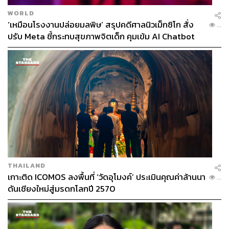
WORLD
‘เหมือนโรงงานปล่อยมลพิษ’ สรุปคดีศาลนิวเม็กซิโก สั่ง
...
ปรับ Meta ชี้กระทบสุขภาพจิตเด็ก คุมเข้ม AI Chatbot
THAILAND
เกาะติด ICOMOS ลงพื้นที่ ‘วัดอุโมงค์’ ประเมินคุณค่าล้านนา
...
ดันเชียงใหม่สู่มรดกโลกปี 2570