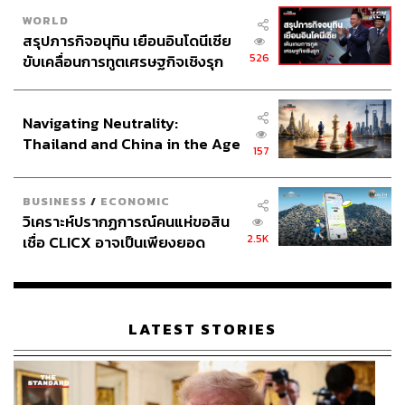
WORLD
สรุปภารกิจอนุทิน เยือนอินโดนีเซีย
526
ขับเคลื่อนการทูตเศรษฐกิจเชิงรุก
ประกาศหุ้นส่วนยุทธศาสตร์ไทย –
อินโดนีเซีย
Navigating Neutrality:
Thailand and China in the Age
157
of a New Global Order
BUSINESS
/
ECONOMIC
วิเคราะห์ปรากฏการณ์คนแห่ขอสิน
2.5K
เชื่อ CLICX อาจเป็นเพียงยอด
ภูเขาน้ำแข็ง ของปัญหาหนี้ครัว
เรือนไทยที่ถูกซุกไว้
LATEST STORIES