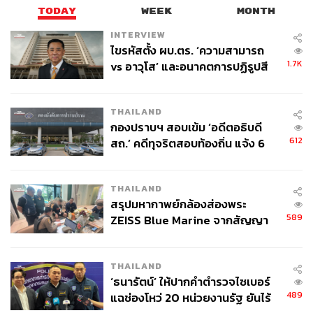
TODAY
WEEK
MONTH
INTERVIEW
ไขรหัสตั้ง ผบ.ตร. ‘ความสามารถ
1.7K
vs อาวุโส’ และอนาคตการปฏิรูปสี
กากี กับ พล.ต.อ. เอก อังสนานนท์
THAILAND
กองปราบฯ สอบเข้ม ‘อดีตอธิบดี
265
612
สถ.’ คดีทุจริตสอบท้องถิ่น แจ้ง 6
ข้อหาหนัก จ่อชง ป.ป.ช. 12 ส.ค. นี้
ABOUT THE AUTHOR
THAILAND
ถนัดกิจ จันกิเสน
สรุปมหากาพย์กล้องส่องพระ
Content Creator ประจำกองบรรณาธิการ
589
ZEISS Blue Marine จากสัญญา
THE STANDARD WEALTH ผู้เสพติดโลก
ผลิต 8.3 ล้าน สู่ข้อพิพาท ‘มา
ธุรกิจ การตลาด เทคโนโลยี และชอบสำรวจ
โลกออฟไลน์และออนไลน์มาถอดรหัสความ
เวลล์ฯ’ ฟ้อง ‘โทน บางแค’ ผิดนัด
เคลื่อนไหวให้เป็นเรื่องเข้าใจง่าย สนุก และได้
THAILAND
จ่ายหนี้-แอบระบุแบรนด์
ไอเดียใหม่ๆ
‘ธนารัตน์’ ให้ปากคำตำรวจไซเบอร์
489
แฉช่องโหว่ 20 หน่วยงานรัฐ ยันไร้
ABOUT THE PHOTOGRAPHER