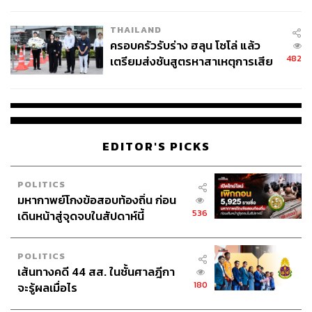
นัยทางการเมือง
วรรษมน ไตรยศักดา
THAILAND
อดีตช่างภาพประจำสำนักข่าว THE
STANDARD ปัจจุบันเป็นช่างภาพอิสระ และ
ครอบครัวรับร่าง ฮลุน โซโล่ แล้ว
นักศึกษาปริญญาโทด้าน Gender & Media ณ
482
เตรียมส่งชันสูตรหาสาเหตุการเสีย
กรุงลอนดอน | Instagram: junewatsamon
ชีวิต
EDITOR'S PICKS
POLITICS
มหากาพย์โกงข้อสอบท้องถิ่น ก่อน
536
เดินหน้าสู่จุดจบในสัปดาห์นี้
POLITICS
เส้นทางคดี 44 สส. ในชั้นศาลฎีกา
180
จะรู้ผลเมื่อไร