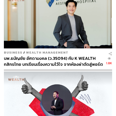
ทองสำหรับทุกคน ตั้งแต่เกษตรกร โรงงานสกัด หรือโรงงาน
ผลิต เนื่องจากช่วงแรกกำลังผลิตจะไม่ได้เยอะมาก จึงเป็นช่วง
เวลาทองที่มีอำนาจในการตั้งราคาของทุกคนเลย ดังนั้นจึงจะ
ได้กำไรอย่างเต็มที่ แต่นับไป 6 เดือนถึง 1 ปีข้างหน้า รายอื่นๆ
ที่พร้อมจะปลูก สกัด หรือเครื่องจักรมาแล้ว ราคาก็จะลดลง
อันนี้เป็นปกติของการแข่งขัน
“สำหรับกัญงหรือกัญชา แม้จะดูเหมือเสรี แต่จริงๆ ไม่ได้เสรี
BUSINESS
/
WEALTH MANAGEMENT
เพราะอยู่ภายใต้การควบคุมของสาธารณสุข ไม่ใช่ใครก็ปลูก
นพ.ธนัญชัย อัศดามงคล (ว.35094) กับ K WEALTH
ได้ ใครก็สกัดใครก็ผลิตได้ หากยังไม่มีเครื่องมือที่พร้อมก็ยัง
1.8K
กสิกรไทย บทเรียนเรื่องความไว้ใจ จากห้องผ่าตัดสู่พอร์ต
ไม่สามารถทำได้ จึงเชื่อว่าตลาดจะไม่ได้เติบโตอย่างรวดเร็ว
การลงทุน [เนื้อหาสนับสนุนโดยธนาคารกสิกรไทย]
เพราะมีกระบวนการที่ถูกควบคุมอยู่”
สำหรับผลประกอบการในช่วง 1 ปีที่ผ่านมา อิชิตันก็เป็นราย
หนึ่งที่ได้กระทบเช่นเดียวกัน แต่ตันระบุว่าอิชิตันโชคดีอยู่นิด
หนึ่ง เพราะยอดขายนั้นกระทบในกลุ่มโมเดิร์นเทรด แต่ไป
ขายดีที่โชห่วย ยอดของอิติชันช่วงที่มีโควิด-19 ยอดตกก็จริง
(ปี 2563 อิชิตันระบุว่ามีรายได้จากการขาย 5,099.3 ล้านบาท