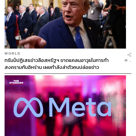
WORLD
ทรัมป์ปฏิเสธข่าวลือสหรัฐฯ ขาดแคลนอาวุธในการทำ
...
สงครามกับอิหร่าน เผยกำลังล่าตัวคนปล่อยข่าว