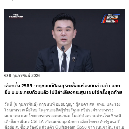
6 กุมภาพันธ์ 2026
เลือกตั้ง 2569 : กฤชนนท์ป้องสุริยะซื้อเครื่องบินส่วนตัว บอก
ยื่น ป.ป.ช.ครบถ้วนแล้ว ไม่มีลำเลียงกระสุน เผยใช้ครั้งสุดท้าย
พ.ย.68 ขอตรวจสอบข้อมูลจากแหล่งที่เชื่อถือได้
วันนี้ (6 กุมภาพันธ์) กฤชนนท์ อัยยปัญญา ผู้สมัคร สส. กทม. และรอง
โฆษกพรรคเพื่อไทย ในฐานะอดีตผู้ช่วยรัฐมนตรีประจำกระทรวง
คมนาคม และโฆษกกระทรวงคมนาคม โพสต์ข้อความผ่านโซเชียลมี
เดียถึงกรณีเพจ CSI LA เปิดเผยข้อมูลนักการเมืองไทยระดับรัฐมนตรี
ชื่อย่อ ส. ซื้อเครื่องบินส่วนตัว Gulfstream G550 จาก เบนจามิน เมาเอ