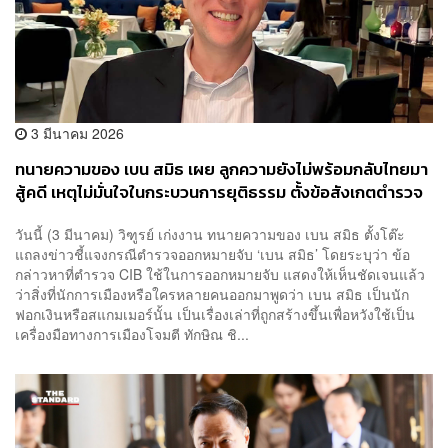
3 มีนาคม 2026
ทนายความของ เบน สมิธ เผย ลูกความยังไม่พร้อมกลับไทยมา
สู้คดี เหตุไม่มั่นใจในกระบวนการยุติธรรม ตั้งข้อสังเกตตำรวจ
ทำคดีรวดเร็วผิดปกติ เชื่อพยายามทำคดีให้เชื่อมโยงกับ
วันนี้ (3 มีนาคม) วิฑูรย์ เก่งงาน ทนายความของ เบน สมิธ ตั้งโต๊ะ
การเมือง
แถลงข่าวชี้แจงกรณีตำรวจออกหมายจับ ‘เบน สมิธ’ โดยระบุว่า ข้อ
กล่าวหาที่ตำรวจ CIB ใช้ในการออกหมายจับ แสดงให้เห็นชัดเจนแล้ว
ว่าสิ่งที่นักการเมืองหรือใครหลายคนออกมาพูดว่า เบน สมิธ เป็นนัก
ฟอกเงินหรือสแกมเมอร์นั้น เป็นเรื่องเล่าที่ถูกสร้างขึ้นเพื่อหวังใช้เป็น
เครื่องมือทางการเมืองโจมตี ทักษิณ ชิ...