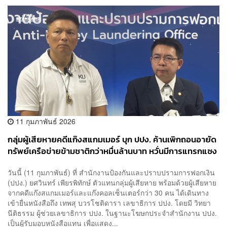
11 กุมภาพันธ์ 2026
กลุ่มผู้เสียหายคดีแก๊งสแกมเมอร์ บุก ปปง. ค้านเพิกถอนอายัด
ทรัพย์เครือข่ายข้ามชาติกว่าหมื่นล้านบาท หวั่นมีการแทรกแซง
คดี
วันนี้ (11 กุมภาพันธ์) ที่ สำนักงานป้องกันและปราบปรามการฟอกเงิน
(ปปง.) ยศวินทร์ เพียรพิทักษ์ ตัวแทนกลุ่มผู้เสียหาย พร้อมด้วยผู้เสียหาย
จากคดีแก๊งสแกมเมอร์และแก๊งคอลเซ็นเตอร์กว่า 30 คน ได้เดินทาง
เข้ายื่นหนังสือถึง เทพสุ บวรโชติดารา เลขาธิการ ปปง. โดยมี วิทยา
นีติธรรม ผู้ช่วยเลขาธิการ ปปง. ในฐานะโฆษกประจำสำนักงาน ปปง.
เป็นผู้รับมอบหนังสือแทน เพื่อแสดง...