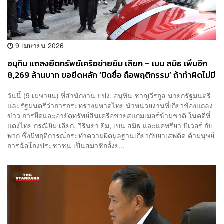
9 เมษายน 2026
อนุทิน แถลงยึดทรัพย์เครือข่ายยิม เลียก – เบน สมิธ เพิ่มอีก
8,269 ล้านบาท ขอยึดหลัก ‘ปิดชื่อ ถือพฤติกรรม’ ถ้าทำผิดไม่มี
ข้อยกเว้น
วันนี้ (9 เมษายน) ที่สำนักงาน ปปง. อนุทิน ชาญวีรกูล นายกรัฐมนตรี
และรัฐมนตรีว่าการกระทรวงมหาดไทย นำหน่วยงานที่เกี่ยวข้องแถลง
ข่าว การยึดและอายัดทรัพย์สินเครือข่ายสแกมเมอร์ข้ามชาติ ในคดีที่
แตงไทย กรณียิม เลียก, วิรินยา ยิม, เบน สมิธ และแคทรียา บีเวอร์ กับ
พวก ซึ่งมีพฤติการณ์กระทำความผิดมูลฐานเกี่ยวกับยาเสพติด ค้ามนุษย์
การฉ้อโกงประชาชน เป็นสมาชิกอั้งย...