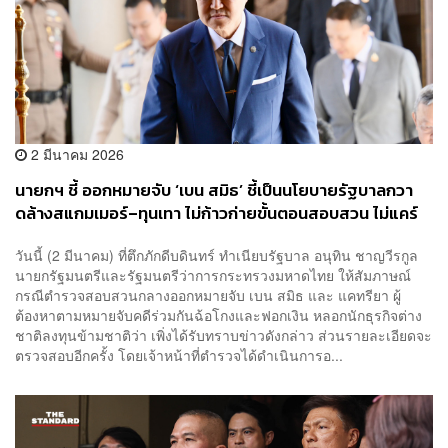
2 มีนาคม 2026
นายกฯ ชี้ ออกหมายจับ ‘เบน สมิธ’ ชี้เป็นนโยบายรัฐบาลกวา
ดล้างสแกมเมอร์–ทุนเทา ไม่ก้าวก่ายขั้นตอนสอบสวน ไม่แคร์
แรงกระเพื่อมการเมือง
วันนี้ (2 มีนาคม) ที่ตึกภักดีบดินทร์ ทำเนียบรัฐบาล อนุทิน ชาญวีรกูล
นายกรัฐมนตรีและรัฐมนตรีว่าการกระทรวงมหาดไทย ให้สัมภาษณ์
กรณีตำรวจสอบสวนกลางออกหมายจับ เบน สมิธ และ แคทรียา ผู้
ต้องหาตามหมายจับคดีร่วมกันฉ้อโกงและฟอกเงิน หลอกนักธุรกิจต่าง
ชาติลงทุนข้ามชาติว่า เพิ่งได้รับทราบข่าวดังกล่าว ส่วนรายละเอียดจะ
ตรวจสอบอีกครั้ง โดยเจ้าหน้าที่ตำรวจได้ดำเนินการอ...