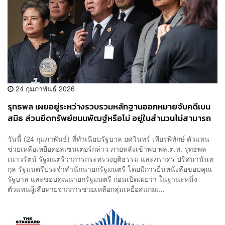
24 กุมภาพันธ์ 2026
รุทธพล เผยอยู่ระหว่างรวบรวมหลักฐานออกหมายจับคดีเบน
สมิธ ส่วนยึดทรัพย์ชนนพัฒฐ์หรือไม่ อยู่ในสำนวนไม่สามารถ
เปิดเผยได้
วันนี้ (24 กุมภาพันธ์) ที่ทำเนียบรัฐบาล ยศวินทร์ เพียรพิทักษ์ ตัวแทน
ช่วยเหลือเหยื่อคอลเซนเตอร์กล่าว ภายหลังเข้าพบ พล.ต.ท. รุทธพล
เนาวรัตน์ รัฐมนตรีว่าการกระทรวงยุติธรรม และภราดร ปริศนานันท
กุล รัฐมนตรีประจำสำนักนายกรัฐมนตรี โดยมีการยื่นหนังสือขอบคุณ
รัฐบาล และขอบคุณนายกรัฐมนตรี ก่อนเปิดเผยว่า ในฐานะหนึ่ง
ตัวแทนผู้เสียหายจากการช่วยเหลือกลุ่มเหยื่อสแกมเ...