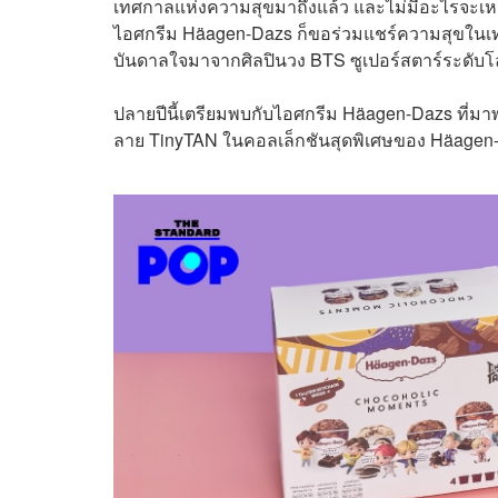
เทศกาลแห่งความสุขมาถึงแล้ว และไม่มีอะไรจะ
ไอศกรีม Häagen-Dazs ก็ขอร่วมแชร์ความสุขในเทศก
บันดาลใจมาจากศิลปินวง BTS ซูเปอร์สตาร์ระดับโลก ใ
ปลายปีนี้เตรียมพบกับไอศกรีม Häagen-Dazs ที่มา
ลาย TinyTAN ในคอลเล็กชันสุดพิเศษของ Häagen-