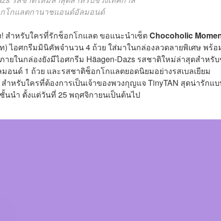
อกโกแลตกานาชแอนด์อัลมอนด์
สำหรับใครที่รักช็อกโกแลต ขอแนะนำเซ็ต
Chocoholic Momen
ท) ไอศกรีมมินิคัพจำนวน 4 ถ้วย ใส่มาในกล่องลวดลายพิเศษ พร้อ
ภายในกล่องยังมีไอศกรีม Häagen-Dazs รสชาติใหม่ล่าสุดสำหรับ
ลมอนด์ 1 ถ้วย และรสชาติช็อกโกแลตยอดนิยมอย่างรสเบลเยียม
ย สำหรับใครที่ต้องการเป็นเจ้าของพวงกุญแจ TinyTAN สุดน่ารักแบบ
ั้นนำ ตั้งแต่วันที่ 25 พฤศจิกายนเป็นต้นไป