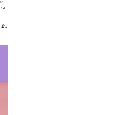
ละ
แรง
เย็น