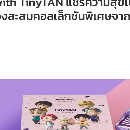
with TinyTAN แชร์ความสุขไ
งสะสมคอลเล็กชันพิเศษจาก