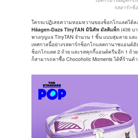
รสดาร์กช็
ใครจะปฏิเสธความหอมหวานของช็อกโกแลตได้ลง! 
Häagen-Dazs TinyTAN มินิคัพ มัลติแพ็ก
(436 บา
พวงกุญแจ TinyTAN จำนวน 1 ชิ้น แบบสุ่มลาย และ
เทศกาลนี้อย่างรสดาร์กช็อกโกแลตกานาชแอนด์อั
ช็อกโกแลต 2 ถ้วย และรสคุกกี้แอนด์ครีมอีก 1 ถ้ว
ก็สามารถหาซื้อ Chocoholic Moments ได้ที่ร้านค้าช