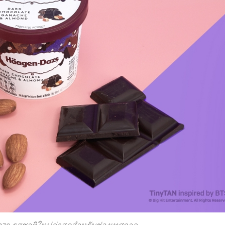
zs รสชาติใหม่ล่าสุดสำหรับช่วงเทศกาล