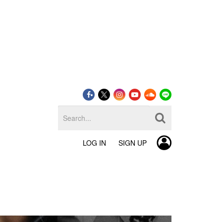
LOG IN
SIGN UP