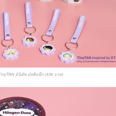
nyTAN มินิคัพ มัลติแพ็ก (436 บาท)