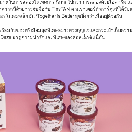
เหมาะกับการฉลองในเทศกาลนี้มากไปกว่าการฉลองด้วยไอศกรีม แ
าลนี้ด้วยการจับมือกับ TinyTAN คาแรกเตอร์ตัวการ์ตูนที่ได้รับ
นคอลเล็กชัน ‘Together is Better สุขยิ่งกว่าเมื่ออยู่ด้วยกัน’
พร้อมกับของพรีเมียมสุดพิเศษอย่างพวงกุญแจและกระเป๋าเก็บความ
Dazs มาดูความน่ารักและพิเศษของคอลเล็กชันนี้กัน