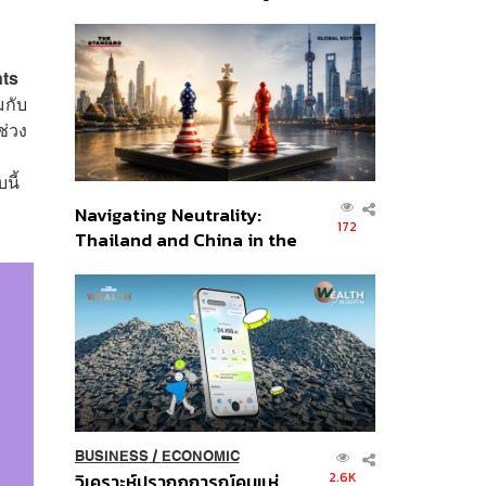
เศรษฐกิจเชิงรุก ประกาศหุ้น
ส่วนยุทธศาสตร์ไทย –
อินโดนีเซีย
ts
มกับ
ช่วง
นี้
Navigating Neutrality:
172
Thailand and China in the
Age of a New Global
Order
BUSINESS
/
ECONOMIC
2.6K
วิเคราะห์ปรากฏการณ์คนแห่