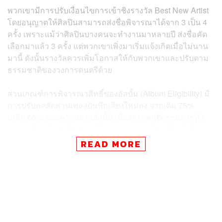
พวกเขามีการปรับเงื่อนไขการเข้าชิงรางวัล Best New Artist
โดยอนุญาตให้ศิลปินสามารถส่งชื่อพิจารณาได้จาก 3 เป็น 4
ครั้ง เพราะแม้ว่าศิลปินบางคนจะทำงานมาหลายปี ส่งชื่อคัด
เลือกมาแล้ว 3 ครั้ง แต่พวกเขาเพิ่งมาเริ่มแจ้งเกิดเมื่อไม่นาน
มานี้ ดังนั้นรางวัลควรเพิ่มโอกาสให้กับพวกเขาและปรับตาม
ธรรมชาติของวงการดนตรีด้วย
ส่วนเกณฑ์การพิจารณาสิทธิ์ของอัลบั้ม (Album Eligibility) มี
การปรับลดสัดส่วนเพลงบันทึกเสียงใหม่ลง จากเดิม 75%
เหลือ 66% ของความยาวอัลบั้ม เนื่องจากพฤติกรรมการทำ
เพลงเปลี่ยนไป ศิลปินมักจะใส่พวกเพลงเวอร์ชันรีมิกซ์หรือ
เวอร์ชันแสดงสดเพิ่มเข้ามาในอัลบั้มค่อนข้างเยอะ งานจึงลด
READ MORE
เกณฑ์นี้ลงเพื่อไม่ให้ผลงานที่คนในวงการยอมรับว่าเป็น
อัลบั้มชุดใหม่ ต้องโดนตัดสิทธิ์ไปอย่างน่าเสียดาย
และหลังจากนี้เหล่านักแต่งเพลงและผู้เขียนเรียบเรียงก็จะได้
รางวัล GRAMMY เทียบเท่ากับโปรดิวเซอร์และเอนจิเนียร์
เพราะถ้าหากไม่มีพวกเขา เพลงก็จะไม่เกิดขึ้นนั่นเอง