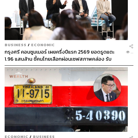
BUSINESS
/
ECONOMIC
กรุงศรี คอนซูมเมอร์ เผยครึ่งปีแรก 2569 ยอดรูดแตะ
...
1.96 แสนล้าน ชี้คนไทยเลือกผ่อนเซฟสภาพคล่อง รับ
เศรษฐกิจผันผวนฉุดผลประกอบการพลาดเป้า
ECONOMIC
/
BUSINESS