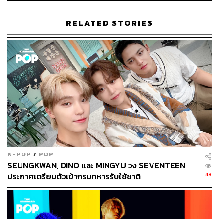
ภาพ:
Kevin Winter/Getty Images for The Recording
RELATED STORIES
Academy
อ้างอิง:
https://variety.com/2026/music/news/grammy-awards
-change-best-new-artist-rules-1236782498/
TAGS:
C-POP
Olivia Dean
Grammy Awards 2027
k-pop
Grammy Awards
The Recording Academy
J-Pop
K-POP
/
POP
SEUNGKWAN, DINO และ MINGYU วง SEVENTEEN
43
ประกาศเตรียมตัวเข้ากรมทหารรับใช้ชาติ
123