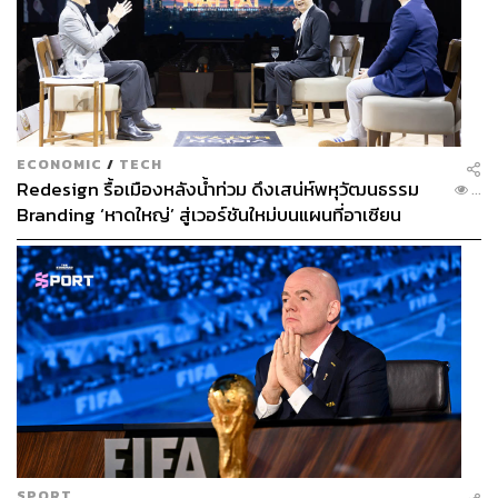
ECONOMIC
/
TECH
Redesign รื้อเมืองหลังน้ำท่วม ดึงเสน่ห์พหุวัฒนธรรม
...
Branding ‘หาดใหญ่’ สู่เวอร์ชันใหม่บนแผนที่อาเซียน
SPORT