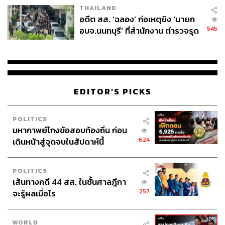
THAILAND
อดีต สส. ‘ฉลอง’ ก่อเหตุยิง ‘นายก
545
อบจ.นนทบุรี’ ที่สำนักงาน ตำรวจรุด
ลงพื้นที่
EDITOR'S PICKS
POLITICS
มหากาพย์โกงข้อสอบท้องถิ่น ก่อน
624
เดินหน้าสู่จุดจบในสัปดาห์นี้
POLITICS
เส้นทางคดี 44 สส. ในชั้นศาลฎีกา
257
จะรู้ผลเมื่อไร
WORLD