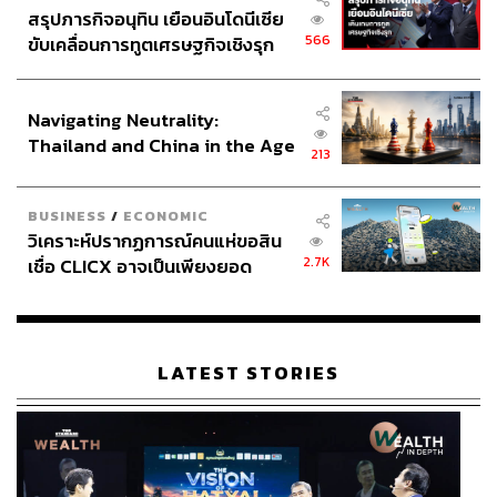
สรุปภารกิจอนุทิน เยือนอินโดนีเซีย
566
ขับเคลื่อนการทูตเศรษฐกิจเชิงรุก
ประกาศหุ้นส่วนยุทธศาสตร์ไทย –
อินโดนีเซีย
Navigating Neutrality:
Thailand and China in the Age
213
of a New Global Order
BUSINESS
/
ECONOMIC
วิเคราะห์ปรากฏการณ์คนแห่ขอสิน
2.7K
เชื่อ CLICX อาจเป็นเพียงยอด
ภูเขาน้ำแข็ง ของปัญหาหนี้ครัว
เรือนไทยที่ถูกซุกไว้
LATEST STORIES