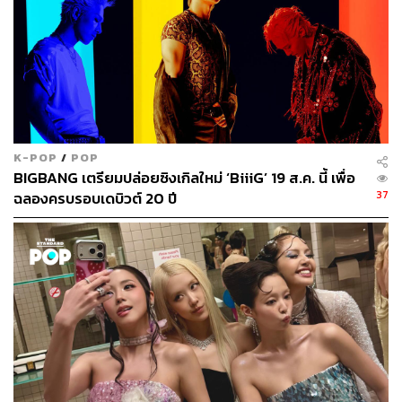
ABOUT THE AUTHOR
ภัทรณกัญ อนันเต่า
กองบรรณาธิการคัลเจอร์ สำนักข่าว THE
STANDARD
K-POP
/
POP
BIGBANG เตรียมปล่อยซิงเกิลใหม่ ‘BiiiG’ 19 ส.ค. นี้ เพื่อ
37
ฉลองครบรอบเดบิวต์ 20 ปี