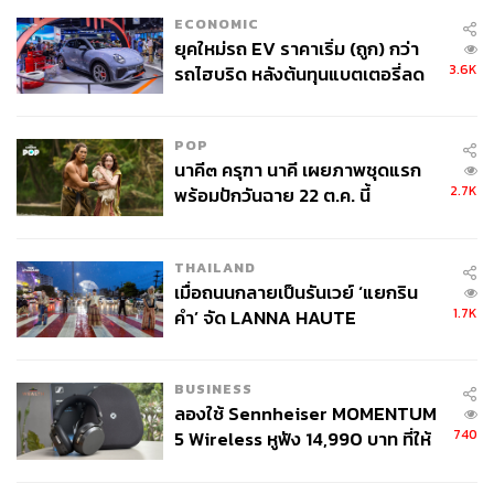
ECONOMIC
ยุคใหม่รถ EV ราคาเริ่ม (ถูก) กว่า
3.6K
รถไฮบริด หลังต้นทุนแบตเตอรี่ลด
ลง - จีนแห่บุกตลาดเกิดใหม่
POP
นาคี๓ ครุฑา นาคี เผยภาพชุดแรก
2.7K
พร้อมปักวันฉาย 22 ต.ค. นี้
THAILAND
เมื่อถนนกลายเป็นรันเวย์ ‘แยกริน
1.7K
คำ’ จัด LANNA HAUTE
COUTURE กลางสายฝน
BUSINESS
ลองใช้ Sennheiser MOMENTUM
740
5 Wireless หูฟัง 14,990 บาท ที่ให้
ผู้ใช้ถอดเปลี่ยนแบตเองได้ ก่อนกฎ
EU บังคับปีหน้า