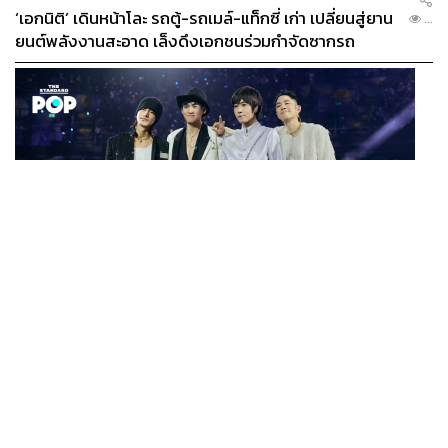
‘เอกนิติ’ เดินหน้าโละ รถตู้-รถเมล์-แท็กซี่ เก่า เปลี่ยนสู่ยาน
...
ยนต์พลังงานสะอาด เล็งดึงเอกชนร่วมกำจัดซากรถ
MUSIC
F FOREVER IN BANGKOK คอนเสิร์ตสุดยิ่งใหญ่ของ
...
ตำนานรักแรกแห่งเอเชีย