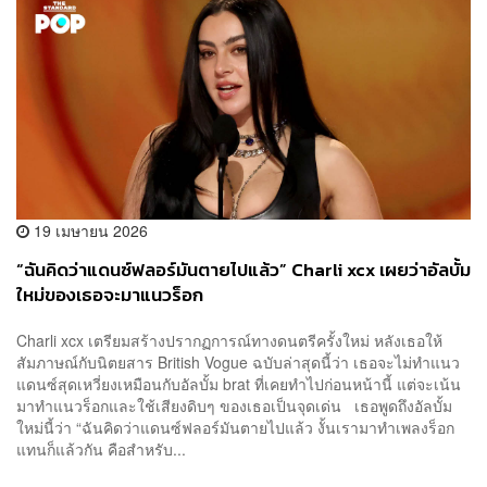
19 เมษายน 2026
“ฉันคิดว่าแดนซ์ฟลอร์มันตายไปแล้ว” Charli xcx เผยว่าอัลบั้ม
ใหม่ของเธอจะมาแนวร็อก
Charli xcx เตรียมสร้างปรากฏการณ์ทางดนตรีครั้งใหม่ หลังเธอให้
สัมภาษณ์กับนิตยสาร British Vogue ฉบับล่าสุดนี้ว่า เธอจะไม่ทำแนว
แดนซ์สุดเหวี่ยงเหมือนกับอัลบั้ม brat ที่เคยทำไปก่อนหน้านี้ แต่จะเน้น
มาทำแนวร็อกและใช้เสียงดิบๆ ของเธอเป็นจุดเด่น เธอพูดถึงอัลบั้ม
ใหม่นี้ว่า “ฉันคิดว่าแดนซ์ฟลอร์มันตายไปแล้ว งั้นเรามาทำเพลงร็อก
แทนก็แล้วกัน คือสำหรับ...