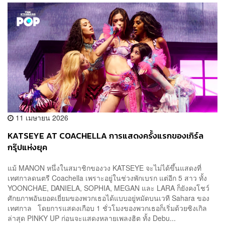
11 เมษายน 2026
KATSEYE AT COACHELLA การแสดงครั้งแรกของเกิร์ล
กรุ๊ปแห่งยุค
แม้ MANON หนึ่งในสมาชิกของวง KATSEYE จะไม่ได้ขึ้นแสดงที่
เทศกาลดนตรี Coachella เพราะอยู่ในช่วงพักเบรก แต่อีก 5 สาว ทั้ง
YOONCHAE, DANIELA, SOPHIA, MEGAN และ LARA ก็ยังคงโชว์
ศักยภาพอันยอดเยี่ยมของพวกเธอได้แบบอยู่หมัดบนเวที Sahara ของ
เทศกาล โดยการแสดงเกือบ 1 ชั่วโมงของพวกเธอก็เริ่มด้วยซิงเกิล
ล่าสุด PINKY UP ก่อนจะแสดงหลายเพลงฮิต ทั้ง Debu...