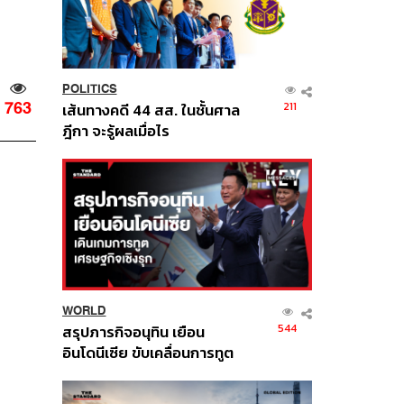
POLITICS
763
211
เส้นทางคดี 44 สส. ในชั้นศาล
ฎีกา จะรู้ผลเมื่อไร
WORLD
544
สรุปภารกิจอนุทิน เยือน
อินโดนีเซีย ขับเคลื่อนการทูต
เศรษฐกิจเชิงรุก ประกาศหุ้น
ส่วนยุทธศาสตร์ไทย –