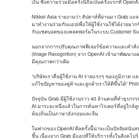
เงิน ซึ่งความร่วมมือครั้งนี้ถือเป็นครั้งแรกที่ Open
Nikkei Asia รายงานว่า สัปดาห์ที่ผ่านมา Grab แถล
มาทำงานร่วมกับแอปเพื่อให้ผู้ใช้งานใช้ได้ง่ายมากข
กับแชตบอตของแพลตฟอร์มในระบบ Customer Suppor
นอกจากการปรับคุณภาพฟีเจอร์ข้อความและคำสั่งเสี
(Image Recognition) จาก OpenAI เข้ามาพัฒนาแผ
มีคุณภาพกว่าเดิม
“บริษัทเราคือผู้ใช้งาน AI รายแรกๆ ของภูมิภาค และ
แก้ไขปัญหาของคู่ค้าและลูกค้าเราให้ดีขึ้นได้” Ph
ปัจจุบัน Grab มีผู้ใช้งานราว 40 ล้านคนที่ทำธุร
AI มาระยะหนึ่งแล้วในการค้นหาไรเดอร์ที่อยู่ใกล้ล
ท้องถิ่นเป็นภาษาอังกฤษและจีน
ในฟากของ OpenAI ดีลครั้งนี้น่าจะเป็นปัจจัยสน
ขึ้น เนื่องจาก Grab มีแอปที่ให้บริการทั้งในสิงคโปร