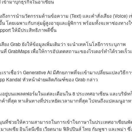
AI เข้ามาบุกธุรกิจในอาเซียน
งถึงการนำนวัตกรรมด้านข้อความ (Text) และคำสั่งเสียง (Voice) เข
ึ้น โดยเฉพาะกับกลุ่มผู้สูงอายุและผู้พิการ พร้อมทั้งจะหาช่องทางใช
t ให้มีประสิทธิภาพดีขึ้น
ยง Grab ยังให้ข้อมูลเพิ่มเติมว่า จะนำเทคโนโลยีการระบุภาพ
นที่ GrabMaps เพื่อให้การอัปเดตสถานะของไรเดอร์ทำได้รวดเร็ว
เราเชื่อว่า Generative AI มีศักยภาพที่จะเข้ามาเปลี่ยนแปลงวิธีกา
ilipp Kandal หัวหน้าฝ่ายผลิตภัณฑ์ของ Grab กล่าว
กรรมอยู่บนแพลตฟอร์มในแต่ละเดือนใน 8 ประเทศอาเซียน และบริษัทก
ูกค้าที่สุด หาเส้นทางที่ประหยัดเวลามากที่สุด ไปจนถึงแปลเมนูอา
ับสนุนที่ช่วยให้ความสามารถในการเข้าใจภาษาในประเทศอาเซียนพ
์ มาเลเซีย อินโดนีเซีย เวียดนาม ฟิลิปปินส์ ไทย กัมพูชา และพม่า ซึ่