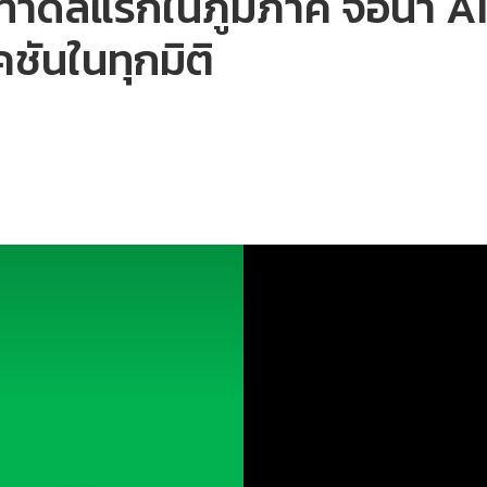
ำดีลแรกในภูมิภาค จ่อนำ AI 
ชันในทุกมิติ