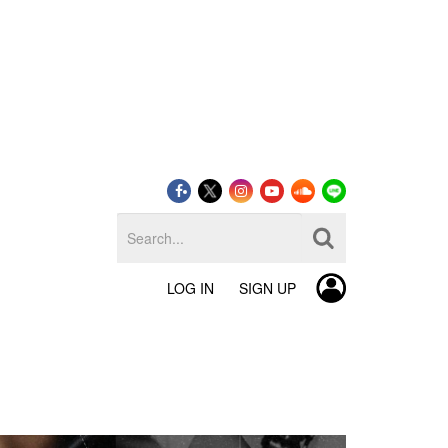
LOG IN
SIGN UP