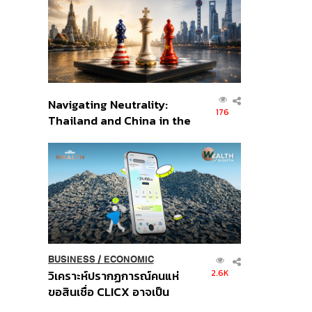
อินโดนีเซีย
Navigating Neutrality:
176
Thailand and China in the
Age of a New Global
Order
BUSINESS
/
ECONOMIC
2.6K
วิเคราะห์ปรากฏการณ์คนแห่
ขอสินเชื่อ CLICX อาจเป็น
เพียงยอดภูเขาน้ำแข็ง ของ