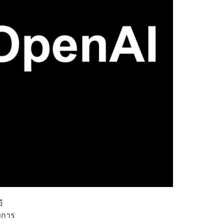
ี
งการ