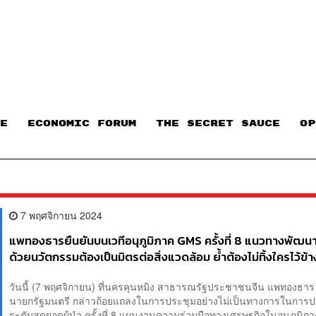
E
ECONOMIC FORUM
THE SECRET SAUCE​
OP
7 พฤศจิกายน 2024
แพทองธารยืนยันบนเวทีอนุภูมิภาค GMS ครั้งที่ 8 แนวทางพัฒน
ด้วยนวัตกรรมต้องเป็นมิตรต่อสิ่งแวดล้อม ย้ำต้องไม่ทิ้งใครไว้ข้า
หลักเชื่อมโยงประชาคมลุ่มน้ำโขง
วันนี้ (7 พฤศจิกายน) ที่นครคุนหมิง สาธารณรัฐประชาชนจีน แพทองธาร 
นายกรัฐมนตรี กล่าวถ้อยแถลงในการประชุมอย่างไม่เป็นทางการในการป
ระดับสุดยอดผู้นำ ครั้งที่ 8 แผนงานความร่วมมือทางเศรษฐกิจในอนุภูมิภาค