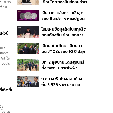
รทางการ
เยือนไทยของมินอ่องหล่าย
อาเซียน
ชี้หารือทวิภาคี ครอบคลุม
เงินบาท ‘แข็งค่า’ หนักสุด
สร้างสรรค์ ตรงไปตรงมา
รอบ 6 สัปดาห์ หลังปฏิบัติ
ย้ำต้องการให้เมียนมากลับ
การแทรกแซงเยนของ
สู่อาเซียน
โรมเผยข้อมูลใหม่ปมทุจริต
สหรัฐฯ-ญี่ปุ่น Standard
ห่งปี
สอบท้องถิ่น ย้อนเอกสาร
Chartered เปิดเป้าสิ้นปีนี้
ประชุมปี 2567 พบชื่อ
จ่อแข็งต่อแตะ 32.50 บาท
เปิดบทใหม่ไทย-เมียนมา
อนุทิน จ่อสอบต่อเอี่ยว
ต่อดอลลาร์
่นและ
ดัน JTC ในรอบ 10 ปี ปลุก
ตัดตอน ม.บูรพา หรือไม่
รรศการ
‘เส้นเลือดใหญ่’ ค้า
 Art ใน
มท. 2 ลุยชายแดนสุรินทร์
ชายแดน ท่าเรือน้ำลึก
 Louis
สั่ง กฟภ. ขยายไฟฟ้า
ทวาย
‘ปราสาทตาควาย–เนิน
ก กลาง ฟันโกงสอบท้อง
350’ เสริมความมั่นคง
ถิ่น 5,925 ราย ประกาศ
ชายแดน
เกิดขึ้น
บัญชีใหม่ 7 ส.ค. ส่วน 97
ราย รอ ป.ป.ช. ขีดเส้นแล้ว
เสร็จ 31 ส.ค.
ยัง
บ โจ ไบ