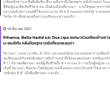
เกลียดชังชาวเอเชียที่เพิ่มขึ้น ซึ่งรวมถึงกรณีเกิดเหตุกราดยิงร้านสปา
ที่มีหญิงเอเชียเสียชีวิต 6 คน เมื่อต้นเดือนที่ผ่านมา ภายใต้ชุดมาตรการด
ประกอบด้วยการอนุมัติใช้งบประมาณ 49.5 ล้านดอลลาร์สหรัฐ จากกองทุ
โควิด-19 เพื่อช่วยเหลือชาวเอเชียและชาวอเมริก...
18 มีนาคม 2021
Rihanna, Bella Hadid และ Dua Lipa ออกมาร่วมเคียงข้างชาว
น-อเมริกัน หลังมีเหตุกราดยิงที่แอตแลนตา
ริฮานนา, เบลลา ฮาดิด, ดัว ลิปา และคนดังอีกมากมายออกมาร่วมเคียงข
เอเชียนอเมริกันหลังมีเหตุกราดยิงร้านสปาที่เมืองแอตแลนตา สหรัฐอเมริกา
ที่ 17 มีนาคมที่ผ่านมา จนมีผู้เสียชีวิตถึง 8 ราย และ 6 รายเป็นผู้หญิงชา
เริ่มที่ ริฮานนา ที่ออกมาโพสต์รูปส่วนหนึ่งของการประท้วงหน้าไชน่าทาวน์
วอชิงตัน ดี.ซี. เมื่อคืนที่ผ่านมา และมีป...