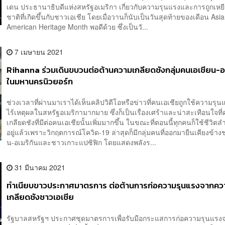
เดน ประธานาธิบดีแห่งสหรัฐอเมริกา เกี่ยวกับความรุนแรงและการถูกเหยีย
ชาติที่เกิดขึ้นกับชาวเอเชีย โดยเมื่อวานก็นับเป็นวันสุดท้ายของเดือน Asia
American Heritage Month พอดีด้วย ซึ่งเป็นวั...
7 เมษายน 2021
Rihanna ร่วมเดินขบวนต่อต้านความเกลียดชังกลุ่มคนเอเชียน-อเ
ในมหานครนิวยอร์ก
ช่วงเวลาที่ผ่านมาเราได้เห็นคลิปวิดีโอหรือข่าวที่คนเอเชียถูกใช้ความรุน
ไร้เหตุผลในสหรัฐอเมริกามากมาย ซึ่งก็เป็นเรื่องเศร้าและน่าสะเทือนใจที
เกลียดชังที่มีต่อคนเอเชียนั้นเพิ่มมากขึ้น ในขณะที่ตอนนี้ทุกคนก็ใช้ชีวิต
อยู่แล้วเพราะวิกฤตการณ์โควิด-19 ล่าสุดก็มีกลุ่มคนที่ออกมายืนเคียงข้าง
น-อเมริกันและชาวเกาะแปซิฟิก โดยแสดงพลังร...
31 มีนาคม 2021
ทำเนียบขาวประกาศมาตรการ ต่อต้านการก่อความรุนแรงจากคว
เกลียดชังชาวเอเชีย
รัฐบาลสหรัฐฯ ประกาศชุดมาตรการเพื่อรับมือกระแสการก่อความรุนแร