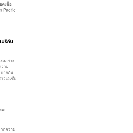
ดเชื้อ
n Pacific
มริกัน
แรงอย่าง
่ความ
ลำบากกัน
ชาวเอเชีย
าม
งจากความ