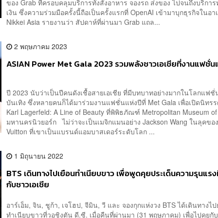
ของ Grab ที่ครอบคลุมบริการทั้งสั่งอาหาร จองรถ ส่งของ ไปจนถึงบริกา
เงิน ซึ่งความร่วมมือครั้งนี้ถือเป็นครั้งแรกที่ OpenAI เข้ามาบุกธุรกิจใน
Nikkei Asia รายงานว่า สัปดาห์ที่ผ่านมา Grab แถล...
2 พฤษภาคม 2023
ASIAN Power Met Gala 2023 รวมพลังชาวเอเชียที่งานแฟชั่นแ
ปี 2023 นับว่าเป็นปีคนดังเชื้อสายเอเชีย ที่มีบทบาทอย่างมากในโลกแฟชั
บันเทิง ซึ่งหลายคนก็ได้มาร่วมงานแฟชั่นแห่งปีที่ Met Gala เพื่อเปิดนิท
Karl Lagerfeld: A Line of Beauty ที่พิพิธภัณฑ์ Metropolitan Museum of
มหานครนิวยอร์ก ไม่ว่าจะเป็นเมจิกแมนอย่าง Jackson Wang ในลุคของ
Vuitton ที่เขาเป็นแบรนด์แอมบาสเดอร์ระดับโลก ...
1 มิถุนายน 2022
BTS เดินทางไปเยือนทำเนียบขาว เพื่อพูดคุยประเด็นความรุนแรงที่
กับชาวเอเชีย
อาร์เอ็ม, จิน, ชูก้า, เจโฮป, จีมิน, วี และ จองกุกแห่งวง BTS ได้เดินทางไป
ทำเนียบขาวที่วอชิงตัน ดี.ซี. เมื่อคืนที่ผ่านมา (31 พฤษภาคม) เพื่อไปคุยกั