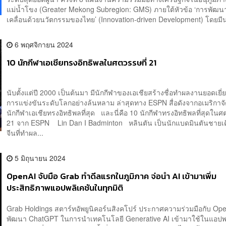
แม่น้ำโขง (Greater Mekong Subregion: GMS) ภายใต้หัวข้อ ‘การพัฒนาท
เคลื่อนด้วยนวัตกรรมของไทย’ (Innovation-driven Development) โดยมีน
6 พฤศจิกายน 2024
10 นักกีฬาเอเชียทรงอิทธิพลในศตวรรษที่ 21
นับตั้งแต่ปี 2000 เป็นต้นมา มีนักกีฬาของเอเชียสร้างชื่อทำผลงานยอดเยี่
การแข่งขันระดับโลกอย่างล้นหลาม ล่าสุดทาง ESPN สื่อดังจากอเมริกาจั
นักกีฬาเอเชียทรงอิทธิพลที่สุด และนี่คือ 10 นักกีฬาทรงอิทธิพลที่สุดในศ
21 จาก ESPN Lin Dan I Badminton หลินตัน เป็นนักแบดมินตันชายเด
จีนที่ทำผล...
5 มิถุนายน 2024
OpenAI จับมือ Grab ทำดีลแรกในภูมิภาค จ่อนำ AI เข้ามาเพิ่ม
ประสิทธิภาพแอปพลิเคชันในทุกมิติ
Grab Holdings สตาร์ทอัพยูนิคอร์นสิงคโปร์ ประกาศความร่วมมือกับ Open
พัฒนา ChatGPT ในการนำเทคโนโลยี Generative AI เข้ามาใช้ในแอปพ