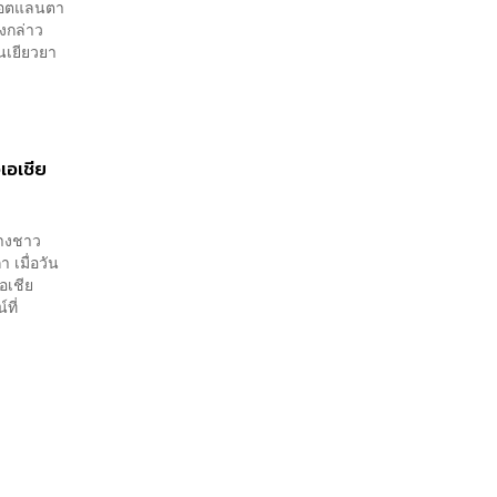
ในแอตแลนตา
ังกล่าว
นเยียวยา
เอเชีย
้างชาว
 เมื่อวัน
วเอเชีย
ที่