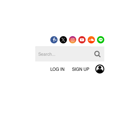
LOG IN
SIGN UP