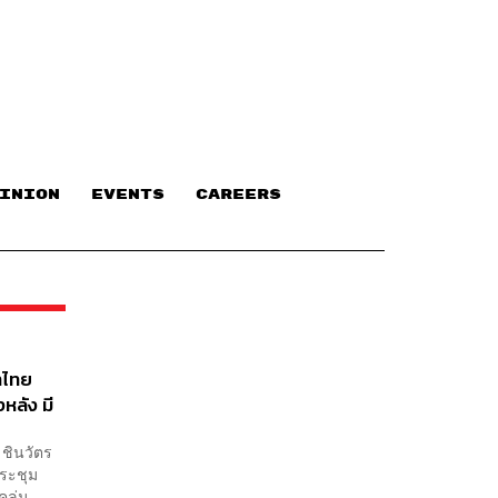
INION
EVENTS
CAREERS
าไทย
งหลัง มี
ชินวัตร
ระชุม
ลุ่ม