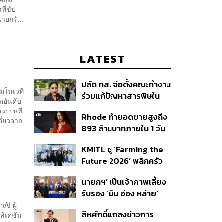
ี่ขับ
ายกรั...
LATEST
ปลัด ทส. จ่อตั้งคณะทำงาน
ยมในเวที
ร่วมแก้ปัญหาสารพิษใน
ดอันดับ
แม่น้ำข้ามพรมแดนไทย-
ตวรรษที่
Rhode ทำยอดขายสูงถึง
เมียนมา เล็งเริ่มถกนัดแรก
ี่ยวจาก
893 ล้านบาทภายใน 1 วัน
ส.ค.นี้
กับซัมเมอร์คอลเล็กชัน
KMITL ชู ‘Farming the
ล่าสุด
Future 2026’ พลิกครัว
โลก สู่เกษตร-อาหารยั่งยืน
นายกฯ’ เป็นเจ้าภาพเลี้ยง
ด้วย One Health
รับรอง ‘มิน อ่อง หล่าย’
พร้อมเชิญบิ๊กธุรกิจไทย
AI ผู้
สีหศักดิ์แถลงข่าวการ
ลิเคชัน
ร่วมงาน