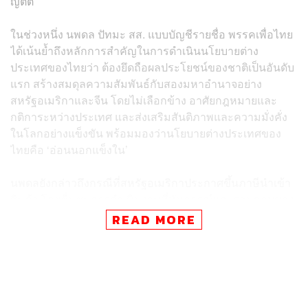
ญัตติ
ในช่วงหนึ่ง นพดล ปัทมะ สส. แบบบัญชีรายชื่อ พรรคเพื่อไทย
ได้เน้นย้ำถึงหลักการสำคัญในการดำเนินนโยบายต่าง
ประเทศของไทยว่า ต้องยึดถือผลประโยชน์ของชาติเป็นอันดับ
แรก สร้างสมดุลความสัมพันธ์กับสองมหาอำนาจอย่าง
สหรัฐอเมริกาและจีน โดยไม่เลือกข้าง อาศัยกฎหมายและ
กติการะหว่างประเทศ และส่งเสริมสันติภาพและความมั่งคั่ง
ในโลกอย่างแข็งขัน พร้อมมองว่านโยบายต่างประเทศของ
ไทยคือ ‘อ่อนนอกแข็งใน’
นพดลยังกล่าวถึงกรณีที่สหรัฐอเมริกาประกาศขึ้นภาษีนำเข้า
สินค้า โดยชื่นชมการดำเนินงานที่ทันการณ์และรอบคอบของ
นายกรัฐมนตรี พร้อมยืนยันว่ารัฐบาลไม่ได้ดำเนินการล่าช้า
READ MORE
เนื่องจากได้มีการตั้งคณะกรรมการนโยบายการค้า
สหรัฐอเมริกาขึ้นมาแล้ว
อย่างไรก็ตาม นพดลเสนอแนะให้รัฐบาลดำเนินงานอย่างมี
เหตุมีผล มีชั้นเชิง และเป็นไปตามจังหวะ