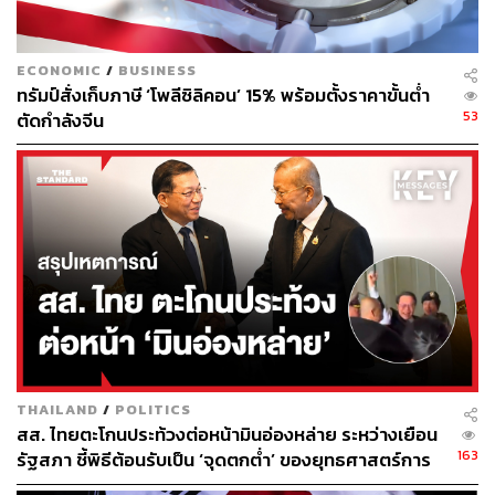
ECONOMIC
/
BUSINESS
ทรัมป์สั่งเก็บภาษี ‘โพลีซิลิคอน’ 15% พร้อมตั้งราคาขั้นต่ำ
53
ตัดกำลังจีน
THAILAND
/
POLITICS
สส. ไทยตะโกนประท้วงต่อหน้ามินอ่องหล่าย ระหว่างเยือน
163
รัฐสภา ชี้พิธีต้อนรับเป็น ‘จุดตกต่ำ’ ของยุทธศาสตร์การ
ทูตไทย