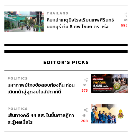
THAILAND
คืบหน้าเหตุยิงโรงเรียนเทพศิรินทร์
693
นนทบุรี ดับ 6 ศพ โฆษก ตร. เร่ง
สอบปมขโมยปืนปู่ก่อเหตุ
EDITOR'S PICKS
POLITICS
มหากาพย์โกงข้อสอบท้องถิ่น ก่อน
573
เดินหน้าสู่จุดจบในสัปดาห์นี้
POLITICS
เส้นทางคดี 44 สส. ในชั้นศาลฎีกา
208
จะรู้ผลเมื่อไร