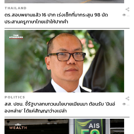
THAILAND
ตร.สอบพยานแล้ว 16 ปาก เร่งเช็กที่มากระสุน 98 นัด
...
ประสานครูภาษาไทยเข้าให้ปากคำ
POLITICS
สส. ปชน. จี้รัฐบาลทบทวนนโยบายเมียนมา ต้อนรับ ‘มินอ่
...
องหล่าย’ ได้แค่สัญญาว่างเปล่า