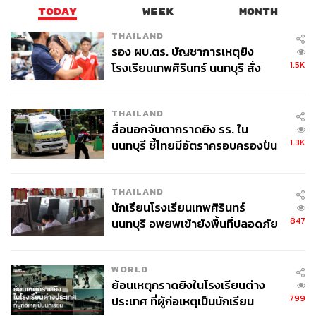
TODAY
WEEK
MONTH
THAILAND
รอง ผบ.ตร. บัญชาการเหตุยิง
1.5K
โรงเรียนเทพศิรินทร์ นนทบุรี สั่ง
ค้นหา 2 รอบยืนยันไร้คนติดค้าง พบ
ศพปู่-ย่าที่บ้านพักผู้ก่อเหตุ
THAILAND
สื่อนอกจับตากราดยิง รร. ใน
1.3K
นนทบุรี ชี้ไทยมีอัตราครอบครองปืน
สูงในระดับต้นของภูมิภาค
THAILAND
นักเรียนโรงเรียนเทพศิรินทร์
847
นนทบุรี อพยพเข้ายังพื้นที่ปลอดภัย
ชั่วคราว หลังเหตุใช้อาวุธปืนภายใน
โรงเรียนคลี่คลาย
WORLD
ย้อนเหตุกราดยิงในโรงเรียนต่าง
799
ประเทศ ที่ผู้ก่อเหตุเป็นนักเรียน