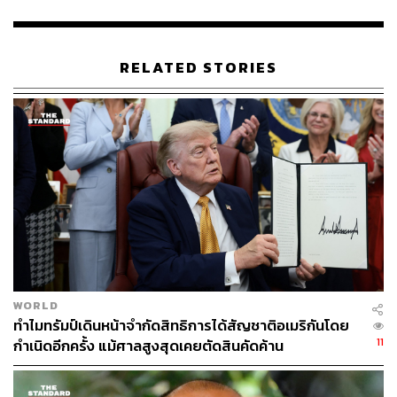
ประเทศ และเพิ่มขีดความสามารถในการแข่งขัน โดยเน้นย้ำ
ว่าไม่ควรนำเงินกู้ไปใช้ในการแจกแบบไร้ทิศทาง
RELATED STORIES
นอกจากนี้ ศิริกัญญายังกล่าวถึงประเด็นที่อาจส่งผลกระทบต่อ
ความสัมพันธ์ระหว่างไทยและสหรัฐฯ เช่น กรณีการส่งชาวอุ
ยกูร์กลับประเทศจีน และการจับนักวิชาการชาวสหรัฐฯ โดย
ตั้งข้อสังเกตว่าอาจส่งผลต่อการเจรจาทางการค้าได้
TAGS:
การเจรจาการค้า
พรรคประชาชน
Trump 2.0
TARIFF WAR
Donald Trump
USA
พรรคเพื่อไทย
เจรจา
กำแพงภาษีสหรัฐฯ
นพดล ปัทมะ
ศิริกัญญา ตันสกุล
WORLD
ทำไมทรัมป์เดินหน้าจำกัดสิทธิการได้สัญชาติอเมริกันโดย
11
กำเนิดอีกครั้ง แม้ศาลสูงสุดเคยตัดสินคัดค้าน