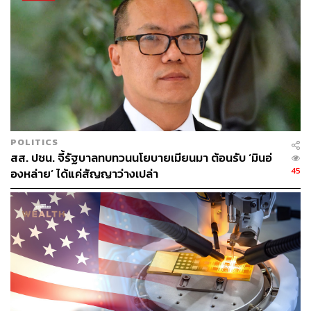
149
ABOUT THE AUTHOR
THE STANDARD TEAM
กองบรรณาธิการ THE STANDARD
ABOUT THE PHOTOGRAPHER
POLITICS
ศวิตา พูลเสถียร
สส. ปชน. จี้รัฐบาลทบทวนนโยบายเมียนมา ต้อนรับ ‘มินอ่
ช่างภาพข่าว ประจำสำนักข่าว THE
45
STANDARD
องหล่าย’ ได้แค่สัญญาว่างเปล่า
ABOUT THE PHOTOGRAPHER
ณาฌารัฐ ภักดีอาสา
ช่างภาพข่าว ประจำสำนักข่าว THE
STANDARD