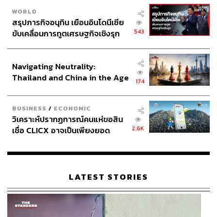
WORLD
สรุปภารกิจอนุทิน เยือนอินโดนีเซีย
543
ขับเคลื่อนการทูตเศรษฐกิจเชิงรุก
ประกาศหุ้นส่วนยุทธศาสตร์ไทย –
อินโดนีเซีย
Navigating Neutrality:
Thailand and China in the Age
174
of a New Global Order
BUSINESS
/
ECONOMIC
วิเคราะห์ปรากฏการณ์คนแห่ขอสิน
2.6K
เชื่อ CLICX อาจเป็นเพียงยอด
ภูเขาน้ำแข็ง ของปัญหาหนี้ครัว
เรือนไทยที่ถูกซุกไว้
LATEST STORIES