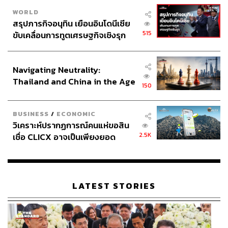
WORLD
สรุปภารกิจอนุทิน เยือนอินโดนีเซีย
515
ขับเคลื่อนการทูตเศรษฐกิจเชิงรุก
ประกาศหุ้นส่วนยุทธศาสตร์ไทย –
อินโดนีเซีย
Navigating Neutrality:
Thailand and China in the Age
150
of a New Global Order
BUSINESS
/
ECONOMIC
วิเคราะห์ปรากฏการณ์คนแห่ขอสิน
2.5K
เชื่อ CLICX อาจเป็นเพียงยอด
ภูเขาน้ำแข็ง ของปัญหาหนี้ครัว
เรือนไทยที่ถูกซุกไว้
LATEST STORIES