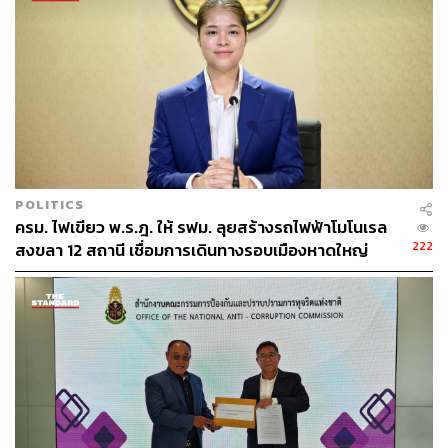
สำหรับการลดระยะทางในโครงการแลนด์บริดจ์เมื่อเทียบกับ
การใช้ช่องทางเดินเรือช่องแคบมะละกานั้น โครงการ
สามารถลดระยะทางได้อยู่แล้ว เนื่องจากออกแบบมาเพื่อลด
ระยะทางในการขนส่งสินค้าทางเรือ โดยเฉพาะช่วงตอนใต้
ของประเทศจีน
TAGS:
สุรเชษฐ์ ประวีณวงศ์วุฒิ
มนพร เจริญศรี
ศรีญาดา ปาลิมาพันธ์
แลนด์บริดจ์
กระทรวงคมนาคม
พรรคเพื่อไทย
POLITICS
ครม. ไฟเขียว พ.ร.ฎ. ให้ รฟม. ลุยสร้างรถไฟฟ้าโมโนเรล
222
สงขลา 12 สถานี เชื่อมการเดินทางรอบเมืองหาดใหญ่
545
ABOUT THE AUTHOR