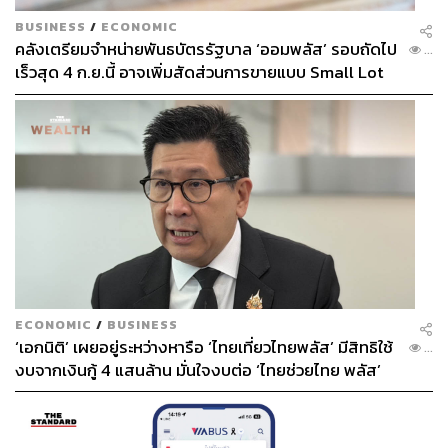
BUSINESS
/
ECONOMIC
คลังเตรียมจำหน่ายพันธบัตรรัฐบาล ‘ออมพลัส’ รอบถัดไป
...
เร็วสุด 4 ก.ย.นี้ อาจเพิ่มสัดส่วนการขายแบบ Small Lot
First มากขึ้น
ECONOMIC
/
BUSINESS
‘เอกนิติ’ เผยอยู่ระหว่างหารือ ‘ไทยเที่ยวไทยพลัส’ มีสิทธิใช้
...
งบจากเงินกู้ 4 แสนล้าน มั่นใจงบต่อ ‘ไทยช่วยไทย พลัส’
เฟส 2 มีเพียงพอ