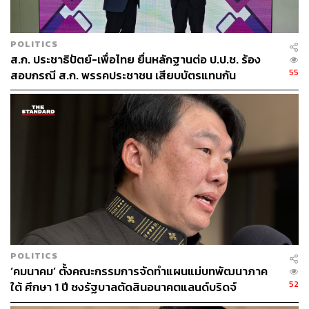
THE STANDARD TEAM
กองบรรณาธิการ THE STANDARD
POLITICS
ส.ก. ประชาธิปัตย์-เพื่อไทย ยื่นหลักฐานต่อ ป.ป.ช. ร้อง
55
สอบกรณี ส.ก. พรรคประชาชน เสียบบัตรแทนกัน
POLITICS
‘คมนาคม’ ตั้งคณะกรรมการจัดทำแผนแม่บทพัฒนาภาค
52
ใต้ ศึกษา 1 ปี ชงรัฐบาลตัดสินอนาคตแลนด์บริดจ์