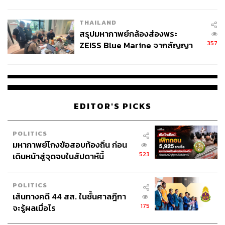
นัยทางการเมือง
THAILAND
สรุปมหากาพย์กล้องส่องพระ
357
ZEISS Blue Marine จากสัญญา
ผลิต 8.3 ล้าน สู่ข้อพิพาท ‘มา
เวลล์ฯ’ ฟ้อง ‘โทน บางแค’ ผิดนัด
จ่ายหนี้-แอบระบุแบรนด์
EDITOR'S PICKS
POLITICS
มหากาพย์โกงข้อสอบท้องถิ่น ก่อน
523
เดินหน้าสู่จุดจบในสัปดาห์นี้
POLITICS
เส้นทางคดี 44 สส. ในชั้นศาลฎีกา
175
จะรู้ผลเมื่อไร