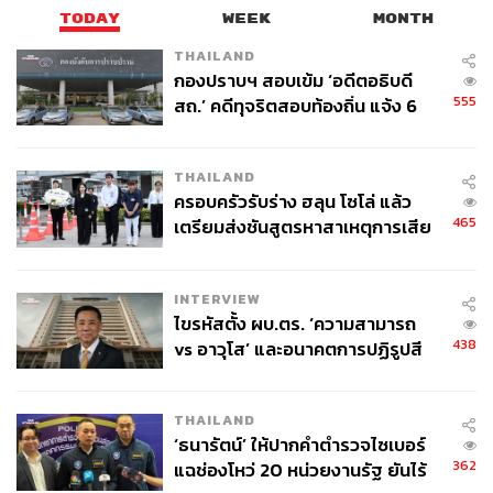
TODAY
WEEK
MONTH
THAILAND
กองปราบฯ สอบเข้ม ‘อดีตอธิบดี
555
สถ.’ คดีทุจริตสอบท้องถิ่น แจ้ง 6
ข้อหาหนัก จ่อชง ป.ป.ช. 12 ส.ค. นี้
THAILAND
ครอบครัวรับร่าง ฮลุน โซโล่ แล้ว
465
เตรียมส่งชันสูตรหาสาเหตุการเสีย
ชีวิต
INTERVIEW
ไขรหัสตั้ง ผบ.ตร. ‘ความสามารถ
438
vs อาวุโส’ และอนาคตการปฏิรูปสี
กากี กับ พล.ต.อ. เอก อังสนานนท์
THAILAND
‘ธนารัตน์’ ให้ปากคำตำรวจไซเบอร์
362
แฉช่องโหว่ 20 หน่วยงานรัฐ ยันไร้