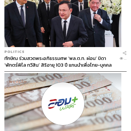
POLITICS
ทักษิณ ร่วมสวดพระอภิธรรมศพ ‘พล.ต.ท. ผ่อน’ บิดา
...
‘พักตร์พิไล ทวีสิน’ สิริอายุ 103 ปี แกนนำเพื่อไทย-บุคคล
หลากวงการร่วมอาลัย