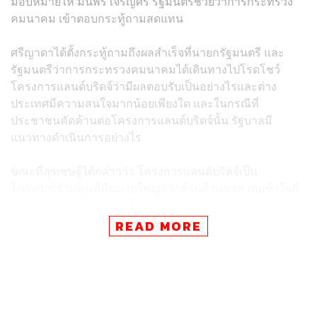
มอบหมายให้ มนพร เจริญศรี รัฐมนตรีช่วยว่าการกระทรวง
คมนาคม เข้าตอบกระทู้ถามสดแทน
ศรีญาดาได้ตั้งกระทู้ถามถึงผลสำเร็จที่นายกรัฐมนตรี และ
รัฐมนตรีว่าการกระทรวงคมนาคมได้เดินทางไปโรดโชว์
โครงการแลนด์บริดจ์ว่ามีผลตอบรับเป็นอย่างไรและต่าง
ประเทศมีความสนใจมากน้อยเพียงใด และในกรณีที่
ประชาชนคัดค้านต่อโครงการแลนด์บริดจ์นั้น รัฐบาลมี
แนวทางดำเนินการอย่างไร
ขณะที่สุรเชษฐ์ได้กล่าวว่า โครงการแลนด์บริดจ์เป็น
โครงการร่วมทุนที่มีขนาดใหญ่กว่าล้านล้านบาท ตนเข้าใจดี
ที่นายกฯ ได้จัดโรดโชว์เพื่อต้องการขายโครงการนี้ แต่ต้อง
แยกแยะระหว่างความฝันและความจริง โดยยึดประโยชน์
READ MORE
ของประชาชนเป็นที่ตั้ง โดยตัวเลขประมาณการในรายงาน
ของ สนข. นั้นพบว่าเวอร์วังอลังการ จึงจำเป็นต้องตรวจสอบ
ตัวอย่างเช่น ไม่พบเหตุผลที่กลุ่มนักลงทุนจากทวีปแอฟริกา
หรือยุโรปเข้ามาใช้ท่าเรือที่จังหวัดระนองหรือจังหวัดชุมพร