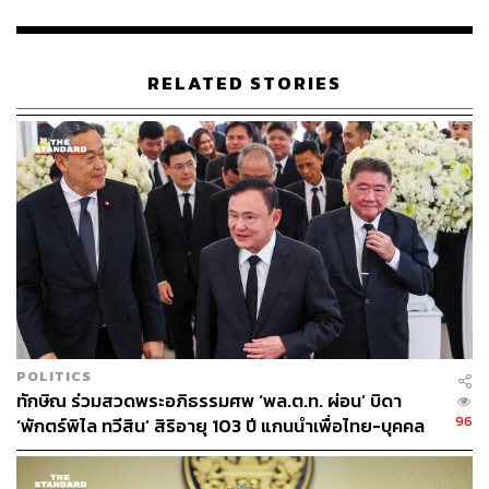
รมาธิการฯ ซึ่งโครงการย่อมจะมีโอกาสที่จะก่อผลกระทบต่อ
ทรัพยากรธรรมชาติและสิ่งแวดล้อมและประชาชนบางส่วน
RELATED STORIES
มนพรกล่าวต่อว่า จึงถือเป็นความท้าทายของรัฐบาลที่จะต้อง
รองรับและวางแผนต่อปัญหาที่จะเกิดขึ้นในอนาคต หาก
จำเป็นที่จะต้องเวนคืนที่ดิน รัฐบาลจะคำนึงถึงราคาที่เหมาะ
สมในสภาพเศรษฐกิจปัจจุบัน และดูแลสวัสดิการของ
ประชาชนในพื้นที่อย่างเต็มกำลังด้วย ในส่วนของการสร้าง
ท่าเทียบเรือที่จะกระทบต่อการประมงนั้น พบว่าเสียงจากพี่
น้องชาวประมงพื้นบ้านให้การตอบรับเป็นอย่างดี เนื่องจากถูก
กดราคาจากพ่อค้าส่วนกลาง
“โครงการแลนด์บริดจ์ได้ศึกษาเรื่องความเหมาะสมของ
โครงการ ทั้งการออกแบบท่าเรือ เรื่องสิ่งแวดล้อม และรูป
POLITICS
แบบของการลงทุนอย่างรอบคอบ ซึ่งขณะนี้ทาง สนข. ได้
ทักษิณ ร่วมสวดพระอภิธรรมศพ ‘พล.ต.ท. ผ่อน’ บิดา
ออกแบบท่าเรือเสร็จแล้ว และอยู่ระหว่างการศึกษา EIA” มน
96
‘พักตร์พิไล ทวีสิน’ สิริอายุ 103 ปี แกนนำเพื่อไทย-บุคคล
พรกล่าว
หลากวงการร่วมอาลัย