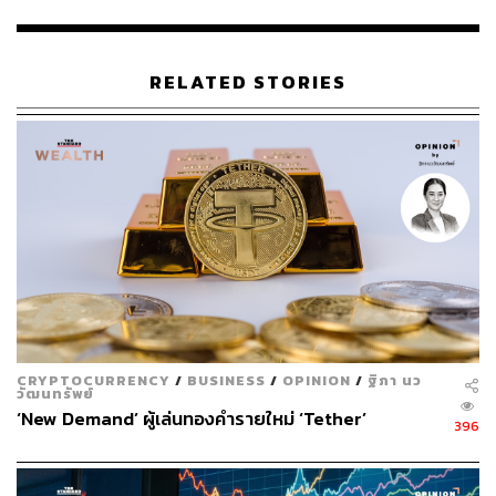
2015 ซึ่งกินเวลามาเกือบ 10 ปีแล้ว และมีการหันไปใช้สกุล
เงินอื่นมากขึ้น
RELATED STORIES
อย่างไรก็ตาม ยังไม่มีสกุลเงินใดที่สามารถเข้ามาแทนที่
ดอลลาร์ได้ในระยะเวลาอันใกล้ โดยประเมินดังนี้
ผลระยะยาว การลดการพึ่งพาดอลลาร์ (Dollar
Sensation) จะส่งผลในระยะยาวอย่างแน่นอน
ปัจจัยกดดันระยะสั้น การอ่อนค่าของดอลลาร์ในปีนี้เป็น
ผลจากวัฏจักรทางเศรษฐกิจ เนื่องจากอัตราดอกเบี้ยของ
ธนาคารกลางสหรัฐฯ (Fed) ได้ผ่านจุดสูงสุดไปแล้ว และ
ตัวเลขเศรษฐกิจเริ่มอ่อนแอลง ประกอบกับมุมมองที่
ชัดเจนของ Fed ที่จะมีการปรับลดอัตราดอกเบี้ยใน
อนาคต ทั้งหมดนี้ส่งผลให้เกิดการปรับลดสัดส่วน
CRYPTOCURRENCY
/
BUSINESS
/
OPINION
/
ฐิภา นว
วัฒนทรัพย์
ดอลลาร์ลง แต่จะไม่ใช่การปรับตัวที่เกิดขึ้นภายในปีนี้
‘New Demand’ ผู้เล่นทองคำรายใหม่ ‘Tether’
หรือปีหน้า แต่เป็น Long-Term Effect
396