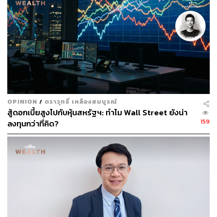
มุมมองตลาดพันธบัตรไทยและสหรัฐฯ
ตลาดพันธบัตรก็ได้รับผลกระทบจากการคาดการณ์การปรับ
ลดดอกเบี้ยนโยบายเช่นกัน โดยคาดการณ์ ดังนี้
1. พันธบัตรรัฐบาลไทย
OPINION
/
ตราวุทธิ์ เหลืองสมบูรณ์
ดอกเบี้ยระยะสั้น ภาพรวมนโยบายยังไม่เปลี่ยนจาก
สู้ดอกเบี้ยสูงไปกับหุ้นสหรัฐฯ: ทำไม Wall Street ยังน่า
เดือนที่แล้ว SCB คาดการณ์ว่า จะมีการปรับลดอัตรา
159
ลงทุนกว่าที่คิด?
ดอกเบี้ยนโยบายอีก 1 ครั้งในช่วงสิ้นปีนี้ และอีก 1 ครั้ง
ในช่วงต้นปีหน้า โดยคาดว่าดอกเบี้ยระยะสั้นซึ่งปัจจุบัน
อยู่ที่ 1.55% มีโอกาสปรับลดลงไปเป็น 1% ได้ในปีหน้า
พันธบัตรระยะยาว อัตราผลตอบแทนพันธบัตรรัฐบาล
ไทยระยะยาวมีการ Price In การลดดอกเบี้ยไปค่อนข้าง
มากแล้ว อาจเห็นการปรับตัวขึ้นได้เล็กน้อย เนื่องจาก
ราคาได้ลงไปมากแล้ว นอกจากนี้ยังมีปัจจัยอื่น เช่น การ