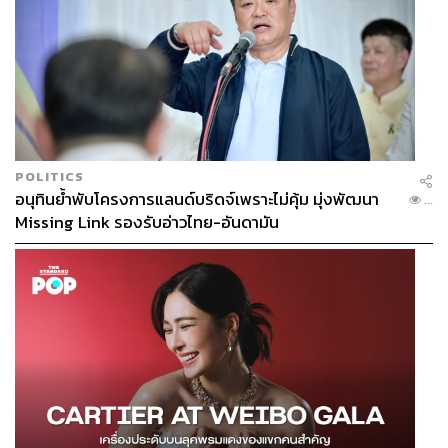
POLITICS
อนุทินย้ำพับโครงการแลนด์บริดจ์เพราะไม่คุ้ม มุ่งพัฒนา
...
Missing Link รองรับอ่าวไทย-อันดามัน