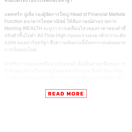
แพททริก ปูเลีย รองผู้จัดการใหญ่ Head of Financial Markets
Function ธนาคารไทยพาณิชย์ ให้สัมภาษณ์ผ่านรายการ
Morning WEALTH ระบุว่า การเคลื่อนไหวของราคาทองคำที่
ปรับตัวขึ้นไปทำ All-Time High ก่อนจะร่วงลงมาต่ำกว่าระดับ
4,000 ดอลลาร์สหรัฐฯ ซึ่งความผันผวนนี้มีผลกระทบต่อตลาด
การเงินของไทย
สำหรับการส่งออกหรือนำเข้าทองคำถือเป็นส่วนหนึ่งของการ
กำหนดอุปทานในตลาดเงินดอลลาร์กับบาท ซึ่งทำให้ค่าเงิน
บาทมีความผันผวนในปีนี้ โดยภาพรวมที่ยังคงเห็นได้คือ เมื่อ
ราคาทองคำปรับตัวสูงขึ้น ค่าเงินบาทก็มีแนวโน้มที่จะแข็งค่า
ขึ้น
READ MORE
สำหรับตัวอย่างความสัมพันธ์ที่ชัดเจน ในช่วงเดือนกันยายนที่
ผ่านมาที่มีการส่งออกทองคำค่อนข้างสูง ส่งผลให้ค่าเงินบาท
ปรับตัวลงไปแตะที่ 31.66 บาท