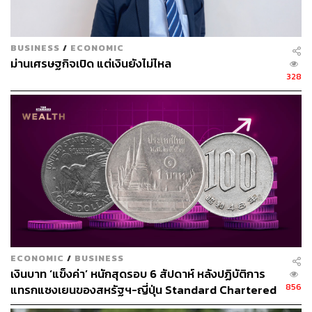
ปรับอันดับความน่าเชื่อถือ ที่ถูกปรับไปแล้ว, Valuation
ของไทยที่ดึงดูดน้อยกว่า, และความต้องการของกลุ่ม
นักลงทุนสถาบันที่ลดลง โดยสรุปคือ ตัวสั้นสามารถลง
BUSINESS
/
ECONOMIC
ม่านเศรษฐกิจเปิด แต่เงินยังไม่ไหล
ได้อีก แต่ตัวยาวอาจจะถึงจุดต่ำสุด ไปแล้ว และอาจจะ
328
ทรงตัวในลักษณะซึมๆ
2 .พันธบัตรรัฐบาลสหรัฐฯ
ผลตอบแทนพันธบัตรรัฐบาลสหรัฐฯ ได้หลุดระดับ 4%
ลงมาแล้ว ซึ่งเป็นผลมาจากการคาดการณ์ลดดอกเบี้ย
ของ Fed
ภาพรวมยังคงเดิม คือ Fed จะลดดอกเบี้ยอย่างต่อเนื่อง
ECONOMIC
/
BUSINESS
ไปจนถึงปีหน้า
เงินบาท ‘แข็งค่า’ หนักสุดรอบ 6 สัปดาห์ หลังปฏิบัติการ
856
แทรกแซงเยนของสหรัฐฯ-ญี่ปุ่น Standard Chartered
เปิดเป้าสิ้นปีนี้จ่อแข็งต่อแตะ 32.50 บาทต่อดอลลาร์
พันธบัตรระยะยาวของสหรัฐฯ อาจจะซึมลงอย่างต่อ