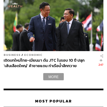
เนื่อง หาก Fed ไม่มีคอมเมนต์ที่แข็งกร้าวในช่วงนี้ ก็
คาดว่าจะเป็นการซึมลงมากกว่า
มองความผันผวนเป็นโอกาสและเน้นการป้องกันความ
เสี่ยง
ท่ามกลางภูมิทัศน์ที่ตลาดมีความผันผวนเช่นนี้ แพททริกมอง
ว่า นักลงทุน ผู้ประกอบการนำเข้า และผู้ส่งออก ควรมอง
BUSINESS
/
ECONOMIC
ความผันผวนเป็นโอกาส
เปิดบทใหม่ไทย-เมียนมา ดัน JTC ในรอบ 10 ปี ปลุก
247
โอกาสสำหรับผู้นำเข้า และส่งออก เมื่อค่าเงินบาทปรับตัวลง
‘เส้นเลือดใหญ่’ ค้าชายแดน ท่าเรือน้ำลึกทวาย
มาก ๆ ผู้นำเข้าก็มีโอกาสซื้อสินค้าในราคาที่ดี ขณะที่เมื่อค่า
เงินบาทมีการปรับตัวขึ้นจาก 31.6 บาทไปเกือบ 33 บาท ผู้ส่ง
MORE
ออกไทยก็มีโอกาสเช่นเดียวกัน
คำแนะนำหลักในการจัดการความเสี่ยงและการลงทุน
MOST POPULAR