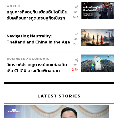
ABOUT THE AUTHOR
WORLD
สรุปภารกิจอนุทิน เยือนอินโดนีเซีย
ประลองยุทธ ผงงอย
554
ขับเคลื่อนการทูตเศรษฐกิจเชิงรุก
THE STANDARD WEALTH Feature Editor
ประกาศหุ้นส่วนยุทธศาสตร์ไทย –
อินโดนีเซีย
Navigating Neutrality:
Thailand and China in the Age
190
of a New Global Order
BUSINESS
/
ECONOMIC
วิเคราะห์ปรากฏการณ์คนแห่ขอสิน
2.7K
เชื่อ CLICX อาจเป็นเพียงยอด
ภูเขาน้ำแข็ง ของปัญหาหนี้ครัว
เรือนไทยที่ถูกซุกไว้
LATEST STORIES