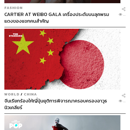
FASHION
CARTIER AT WEIBO GALA เครื่องประดับบนลุคพรม
...
แดงของแขกคนสำคัญ
WORLD
/
CHINA
จีนเรียกร้องให้ญี่ปุ่นยุติการพิจารณาครอบครองอาวุธ
...
นิวเคลียร์