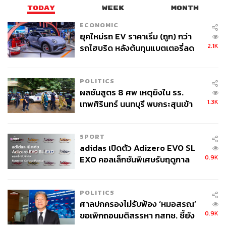
TODAY
WEEK
MONTH
การป้องกันความเสี่ยง (Hedging) เน้นการป้องกันความ
เสี่ยง และควรมี Margin of Safety ให้กับธุรกิจ
ECONOMIC
โฟกัสที่ธุรกิจหลัก กฎสำคัญคือ อย่าขาดทุนจากอัตรา
ยุคใหม่รถ EV ราคาเริ่ม (ถูก) กว่า
2.1K
รถไฮบริด หลังต้นทุนแบตเตอรี่ลด
แลกเปลี่ยน แต่ให้ไปโฟกัสที่ธุรกิจหลักของคุณ
ลง - จีนแห่บุกตลาดเกิดใหม่
กระจายความเสี่ยงทั่วโลก (Diversification) ในปีนี้หลาย
สินทรัพย์ทั่วโลกมีผลตอบแทนที่ดีขึ้น ทั้งหุ้นสหรัฐฯ
POLITICS
ยุโรป ญี่ปุ่น หรือทองคำที่เป็นสินทรัพย์ทางเลือก นัก
ผลชันสูตร 8 ศพ เหตุยิงใน รร.
ลงทุนสามารถลงทุนได้รอบโลก ไม่จำกัดแค่ตลาดไทย
1.3K
เทพศิรินทร์ นนทบุรี พบกระสุนเข้า
ใช้บัญชี FCD เทรนด์ของนักลงทุนไทยกำลังปรับตัว
จุดสำคัญ ‘ศีรษะ-หน้าอก’ ครูถูกยิง
โดยมีการแบ่งพอร์ตไปลงทุนในต่างประเทศเพิ่มขึ้นผ่าน
4 นัด จากระยะไกล
บริการบัญชีเงินฝากเงินตราต่างประเทศ (FCD)
SPORT
เนื่องจากสัดส่วนการลงทุนในต่างประเทศของนักลงทุน
adidas เปิดตัว Adizero EVO SL
ไทยยังค่อนข้างน้อยเมื่อเทียบกับประเทศเพื่อนบ้าน นี่จึง
0.9K
EXO คอลเล็กชันพิเศษรับฤดูกาล
เป็นโอกาสสำคัญในการแบ่งพอร์ตไปลงทุน
College Football
POLITICS
ศาลปกครองไม่รับฟ้อง ‘หมอสรณ’
สามารถติดตาม THE STANDARD WEALTH
0.9K
ขอเพิกถอนมติสรรหา กสทช. ชี้ยัง
ผ่านแอปพลิเคชันต่างๆ ที่คุณสะดวกหรือใช้งานอยู่แล้วได้เลย