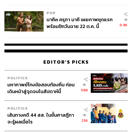
ไม่ใช่ผู้เดือดร้อนเสียหาย
POP
นาคี๓ ครุฑา นาคี เผยภาพชุดแรก
0.9K
พร้อมปักวันฉาย 22 ต.ค. นี้
TAGS:
ราคาทอง
เศรษฐกิจโลก
เงินบาท
ตลาดทุน
ราคาทองคำ
เศรษฐกิจไทย
เศรษฐกิจสหรัฐฯ
ธนาคารไทยพาณิชย์ (SCB)
ดอกเบี้ย
การลงทุน
ทองคำ
การเงิน
ธนาคารกลางสหรัฐฯ (Fed)
ธนาคาร
Morning Wealth
ค่าเงินบาท
ตลาดเงิน
EDITOR'S PICKS
นักลงทุน
POLITICS
มหากาพย์โกงข้อสอบท้องถิ่น ก่อน
598
เดินหน้าสู่จุดจบในสัปดาห์นี้
POLITICS
เส้นทางคดี 44 สส. ในชั้นศาลฎีกา
606
236
จะรู้ผลเมื่อไร