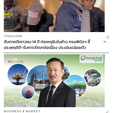
THAILAND
จับตาคดีเยาวชน 14 ปี ก่อเหตุยิงในห้าง กรมพินิจฯ ชี้
...
ประพฤติดี-รับการรักษาต่อเนื่อง ประเมินปล่อยตัว
BUSINESS
/
MARKET