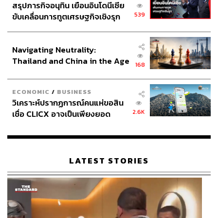
สรุปภารกิจอนุทิน เยือนอินโดนีเซีย
539
ขับเคลื่อนการทูตเศรษฐกิจเชิงรุก
ประกาศหุ้นส่วนยุทธศาสตร์ไทย –
อินโดนีเซีย
Navigating Neutrality:
Thailand and China in the Age
168
of a New Global Order
ECONOMIC
/
BUSINESS
วิเคราะห์ปรากฏการณ์คนแห่ขอสิน
2.6K
เชื่อ CLICX อาจเป็นเพียงยอด
ภูเขาน้ำแข็ง ของปัญหาหนี้ครัว
เรือนไทยที่ถูกซุกไว้
LATEST STORIES