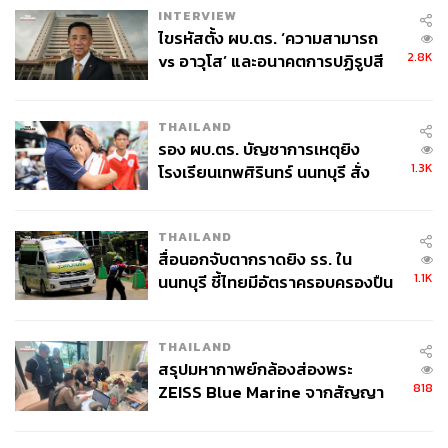
ภาพ: Courtesy of Fitbit
INTERVIEW
พิสูจน์อักษร: วรรษมล สิงหโกมล
ไขรหัสตั้ง ผบ.ตร. ‘ความสามารถ
2.8K
vs อาวุโส’ และอนาคตการปฏิรูปสี
TAGS:
FutureOfFit
FitbitTH
FitbitSense
ความเครียด
กากี กับ พล.ต.อ. เอก อังสนานนท์
การนอนหลับ
การออกกำลังกาย
อัตราการเต้นของหัวใจ
การดูแลสุขภาพ
THAILAND
Smart Watch
รอง ผบ.ตร. บัญชาการเหตุยิง
1.3K
โรงเรียนเทพศิรินทร์ นนทบุรี สั่ง
ค้นหา 2 รอบยืนยันไร้คนติดค้าง พบ
ศพปู่-ย่าที่บ้านพักผู้ก่อเหตุ
THAILAND
สื่อนอกจับตากราดยิง รร. ใน
1.1K
นนทบุรี ชี้ไทยมีอัตราครอบครองปืน
สูงในระดับต้นของภูมิภาค
676
THAILAND
สรุปมหากาพย์กล้องส่องพระ
ABOUT THE AUTHOR
818
ZEISS Blue Marine จากสัญญา
ผลิต 8.3 ล้าน สู่ข้อพิพาท ‘มา
ภัทรศยา เชาว์รัศมีกุล
เวลล์ฯ’ ฟ้อง ‘โทน บางแค’ ผิดนัด
บรรณาธิการ THE STANDARD LIFE