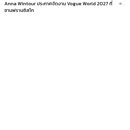
Anna Wintour ประกาศจัดงาน Vogue World 2027 ที่
...
ซานฟรานซิสโก
News
Wealth
Pop
Podcast
Video
Now
Opinion
Careers
Events
Privacy
About
Contact
Policy
FOR
ADVERTISING
MEMBERSHIP