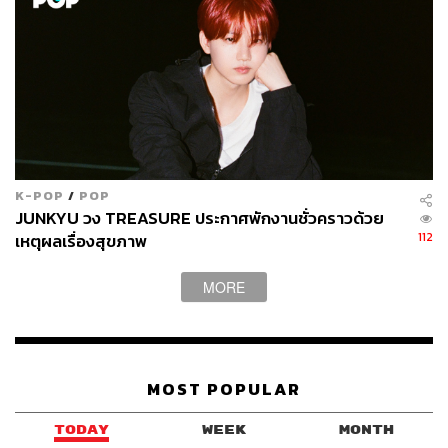
หรือสุขภาพหัวใจ
สิ่งที่ยังมีให้ขัดใจอยู่บ้าง ได้แก่ ปุ่มกดที่อยู่บริเวณด้านซ้ายของ
ตัวเรือน ซึ่งโดยทั่วไปจะอยู่ด้านขวาและมองเห็นชัดเจน แต่
เมื่อย้ายมาอยู่ด้านซ้ายและมีลักษณะเป็นร่องแนบกับตัวเครื่อง
ทำให้ต้องใช้นิ้วโป้งในการกด ซึ่งจุดนี้ต้องใช้เวลาเพื่อสร้าง
ความคุ้นชิน ส่วน EDA Scan ที่ใช้วัดระดับความเครียดก็ยัง
ไม่บอกอะไรเราเท่าไร อีกจุดที่น่าเสียดายคือ ECG ที่เป็นจุด
K-POP
/
POP
ขายสำคัญของรุ่นนี้ ยังไม่สามารถใช้งานได้ในเมืองไทยขณะ
JUNKYU วง TREASURE ประกาศพักงานชั่วคราวด้วย
นี้
112
เหตุผลเรื่องสุขภาพ
ดังนั้น เมื่อเทียบกับราคา 11,900 บาท ถือเป็นราคาที่ค่อนข้าง
MORE
สูง เมื่อเทียบกับรุ่นอื่นๆ ของ Fitbit ทำให้การตัดสินใจเลือกซื้อ
อาจต้องชั่งใจดูว่าคุ้มค่าไหมกับสิ่งที่คุณต้องการจากสมาร์ท
วอทช์สักเรือน เพราะบางทีความสามารถที่ล้นเหลือ ไม่ว่าจะ
จากค่ายใดก็ตาม อาจไม่มีความหมายอะไรเลย หากว่าคุณ
MOST POPULAR
แทบไม่ได้ใช้งานพวกมันอย่างจริงๆ จังๆ
TODAY
WEEK
MONTH