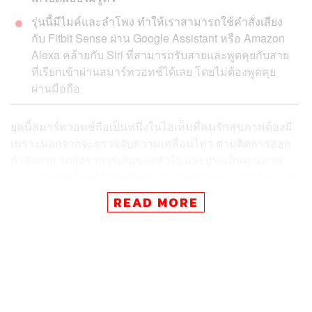
รุ่นนี้มีไมค์และลำโพง ทำให้เราสามารถใช้คำสั่งเสียง
กับ Fitbit Sense ผ่าน Google Assistant หรือ Amazon
Alexa คล้ายกับ Siri ที่สามารถรับสายและพูดคุยกับสาย
ที่เรียกเข้าผ่านสมาร์ทวอทช์ได้เลย โดยไม่ต้องพูดคุย
ผ่านมือถือ
ยุคนี้สมาร์ทวอทช์ถือเป็นหนึ่งในไอเท็มที่คนรักสุขภาพต้องมี
เพราะนอกจากจะตรวจจับความเคลื่อนไหว ตามติดการออก
กำลังกาย วัดอัตราการเต้นของหัวใจ และประเมินคุณภาพ
ของการนอนได้แล้ว ปัจจุบันสมาร์ทวอทช์ยังสามารถวัดระดับ
ความเครียดของเราได้อีกด้วย
READ MORE
ฟิตบิท เซนส์ (Fitbit Sense) เป็นสมาร์ทวอทช์เรือธงรุ่นล่าสุด
ที่ทางแบรนด์ตั้งใจให้ตอบโจทย์ Future of Fit และด้วยความที่
รุ่นนี้ถือเป็นตัวท็อปของแบรนด์ จึงมาพร้อมนวัตกรรมใหม่ๆ
มากมาย เช่น ECG, EDA และคำสั่งด้วยเสียง ซึ่งทางแบรนด์
ระบุว่า Fitbit Sense เป็นสมาร์ทวอทช์ตัวแรกของโลกที่
สามารถบริหารจัดการความเครียดของเราได้ทางนาฬิกา