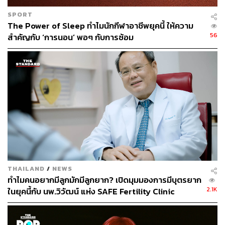
SPORT
The Power of Sleep ทำไมนักกีฬาอาชีพยุคนี้ ให้ความ
56
สำคัญกับ ‘การนอน’ พอๆ กับการซ้อม
ความคิดเห็นหลังจากได้ทดลองใช้งาน:
เมื่อเทียบกับการใช้งาน Apple Watch มาก่อน
สิ่งที่ชอบมาก
ได้แก่ ขนาดของหน้าจอที่ค่อนข้างกว้าง เลือกเมนูต่างๆ ได้
THAILAND
/
NEWS
ง่ายและเห็นชัด หากว่าคุณเป็นมือใหม่กับการใช้งานสมาร์ท
ทำไมคนอยากมีลูกมักมีลูกยาก? เปิดมุมมองการมีบุตรยาก
วอทช์ รุ่นนี้ถือเป็นตัวเริ่มที่ทำความคุ้นเคยได้ไม่ยาก บวกกับ
2.1K
ในยุคนี้กับ นพ.วิวัฒน์ แห่ง SAFE Fertility Clinic
น้ำหนักที่ค่อนข้างเบา ทำให้ใส่ออกกำลังกายแล้วไม่แทบไม่รู้
[ADVERTORIAL]
สึกว่าใส่นาฬิกาอยู่ อีกสิ่งที่ชอบคือการ Tracking ข้อมูลต่างๆ
ที่ทำได้ละเอียดดี ไม่ว่าจะเป็นการนอน การออกกำลังกาย