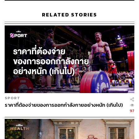
เช่นกัน
RELATED STORIES
นอกจากนี้ ตัวเครื่องยังมีเซ็นเซอร์วัดอุณหภูมิผิวหนัง เพื่อ
ตรวจวัดการเปลี่ยนแปลงขณะนอนหลับ และวัดอัตราการ
หายใจ เซ็นเซอร์วิเคราะห์ความอิ่มตัวของออกซิเจนและเม็ด
เลือดแดง หรือ SpO2 ที่แสดงผลระดับออกซิเจนในกระแส
เลือดขณะนอนหลับ รวมถึงเทคโนโลยี PurePulse 2.0 ที่
แม่นยำในการวัดอัตราการเต้นของหัวใจแบบ 24 ชั่วโมง และ
จะแจ้งเตือนทันทีหากว่าหัวใจเต้นผิดปกติ นอกจากนี้ยังมี
GPS ในเครื่อง ทำให้เราสามารถออกกำลังกายได้ทุกที่ ไม่ว่า
จะปั่น วิ่ง หรือว่ายน้ำ (กันน้ำได้ลึก 50 เมตร) โดยไม่ต้องพก
มือถือไปด้วย ก่อนกลับมาอ่านค่าต่างๆ ได้ทางแอปพลิเคชัน
ของ Fitbit และที่ขาดไม่ได้คือไมค์และลำโพง ที่ทำให้เรา
SPORT
สามารถใช้คำสั่งเสียงกับ Fitbit Sense ผ่าน Google
ราคาที่ต้องจ่ายของการออกกำลังกายอย่างหนัก (เกินไป)
Assistant หรือ Amazon Alexa คล้ายกับ Siri ที่เราสามารถรับ
97
สายและพูดคุยกับสายที่เรียกเข้าผ่านสมาร์ทวอชได้เลย โดย
ไม่ต้องพูดคุยผ่านมือถือ