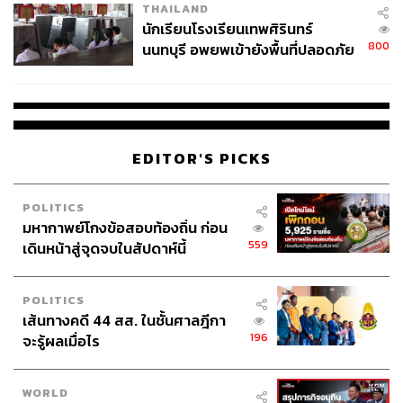
THAILAND
จ่ายหนี้-แอบระบุแบรนด์
นักเรียนโรงเรียนเทพศิรินทร์
ABOUT THE PHOTOGRAPHER
800
นนทบุรี อพยพเข้ายังพื้นที่ปลอดภัย
ชั่วคราว หลังเหตุใช้อาวุธปืนภายใน
นวลตา วงศ์เจริญ
โรงเรียนคลี่คลาย
The Standardth’s Portrait Photographer
EDITOR'S PICKS
POLITICS
มหากาพย์โกงข้อสอบท้องถิ่น ก่อน
559
เดินหน้าสู่จุดจบในสัปดาห์นี้
POLITICS
เส้นทางคดี 44 สส. ในชั้นศาลฎีกา
196
จะรู้ผลเมื่อไร
WORLD