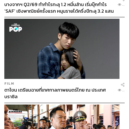
บางจากฯ Q2/69 ทำกำไรทะลุ 1.2 หมื่นล้าน เริ่มบุ๊กกำไร
...
‘SAF’ เชิงพาณิชย์ครั้งแรก หนุนรายได้ครึ่งปีทะลุ 3.2 แสน
ล้าน
FILM
ตาโขน เตรียมฉายที่เทศกาลภาพยนตร์ไทย ณ ประเทศ
...
บราซิล