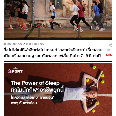
BUSINESS
/
BUSINESS
ส่วนงานดีไซน์ถือว่าตอบโจทย์คนที่กำลังมองหาสมาร์ทโฟน
วิ่งไม่ใช่แค่กีฬาอีกต่อไป เทรนด์ ‘ออกกำลังกาย’ เริ่มกลาย
ที่ดูพรีเมียม ด้วยวัสดุและการออกแบบที่แบนและโค้งมน หน้า
3.0K
เป็นเครื่องหมายฐานะ ดันตลาดแฟชั่นเติบโต 7–8% ต่อปี
จอขนาดกว้าง 1.58 นิ้ว และไอคอนต่างๆ มองเห็นได้ชัดเจน มี
น้ำหนักเบา วัสดุทำจากสแตนเลสเงา ทนทานทั้งหน้าจอและ
ตัวเรือน สายที่ให้ในกล่องมี 2 ไซส์ ทำจากยางนุ่มๆ และ
ยืดหยุ่น สามารถใช้งานได้ติดต่อกัน 6 วัน รองรับ Fast
Charging ที่ทำให้ใช้เวลาในการชาร์จแบตเตอรี่เพียง 12 นาที
ก็หยิบมาใช้งานได้แล้ว