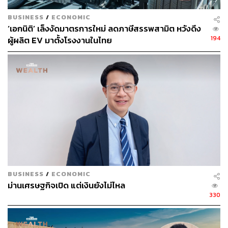
มาใช้จ่ายเพื่อการลงทุนมากขึ้น ทำให้เกิดการใช้จ่ายได้อย่าง
ตรงจุด
BUSINESS
/
ECONOMIC
‘เอกนิติ’ เล็งงัดมาตรการใหม่ ลดภาษีสรรพสามิต หวังดึง
194
ผู้ผลิต EV มาตั้งโรงงานในไทย
ลงทุนน้อย ทำเศรษฐกิจไทยโตต่ำ
พิชัยระบุอีกว่า สาเหตุสำคัญที่ทำให้เศรษฐกิจไทยไม่สามารถ
เติบโตได้เต็มศักยภาพไว้เป็นเพราะว่า ไทยหันไปพึ่งการส่ง
ออกเป็นเครื่องยนต์ในการขับเคลื่อนเศรษฐกิจ (Growth
Engine) จากเดิมที่เคยเน้นการลงทุน
โดยสัดส่วนการลงทุนรวมระหว่างภาครัฐและเอกชนของไทย
เคยสูงถึง 51% ต่อ GDP ในช่วงก่อนเกิดวิกฤตต้มยำกุ้ง แต่
BUSINESS
/
ECONOMIC
ปัจจุบันอยู่ที่ประมาณ 24% เท่านั้น ขณะที่การส่งออกเพิ่มขึ้น
ม่านเศรษฐกิจเปิด แต่เงินยังไม่ไหล
จากระดับ 46% มาเป็น 73% ต่อ GDP
330
แม้การลงทุนภาครัฐยังคงที่ แต่การลงทุนภาคเอกชน และ
การลงทุนโดยตรงจากต่างประเทศ (FDI) แผ่วลงอย่างมาก