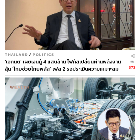
พื้นฐานเดิม (Monetization) ซึ่งพิชัยกล่าวว่า กระทรวงการ
คลังอาจร่วมมือกับ สำนักงานเศรษฐกิจการคลัง (สศค.) ใน
ส่วนนี้เพื่อเพิ่มพื้นที่การคลัง
ปฏิรูประบบราชการ เพิ่มรายจ่ายการลงทุน
THAILAND
/
POLITICS
‘เอกนิติ’ เผยเงินกู้ 4 แสนล้าน โฟกัสเปลี่ยนผ่านพลังงาน
พิชัยชี้ว่า งบประมาณรายจ่ายภาครัฐประจำปีทั้งหมดราว 3.8
373
ลุ้น ‘ไทยช่วยไทยพลัส’ เฟส 2 รอประเมินความเหมาะสม
ล้านล้านบาท ยังมีข้อกังวลอยู่มาก เนื่องจากงบส่วนใหญ่เกือบ
3 ล้านล้านบาทเป็นรายจ่ายประจำ ที่เกี่ยวข้องกับการทำงาน
ของข้าราชการและการอุดหนุนต่างๆ
ขณะที่รายจ่ายเพื่อการลงทุนมีเพียง 500,000 ล้านบาทโดย
ประมาณ หรือราว 2.5% ของ GDP ซึ่งถือว่าต่ำมาก
ดังนั้น ภาครัฐจึงจำเป็นต้องมีการปฏิรูประบบราชการ รวมถึง
เงินอุดหนุนต่างๆ เพื่อช่วยควบคุมรายจ่ายประจำ และนำเงิน