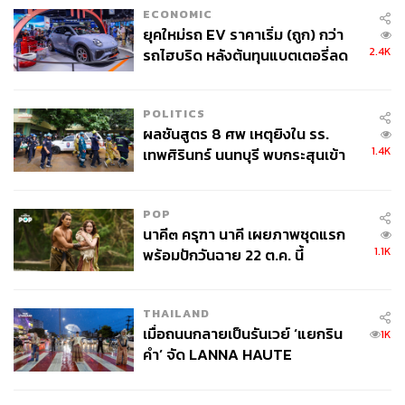
เอกชนให้กรมธนารักษ์แล้วให้สิทธิใช้ 99 ปี แทนการ
ECONOMIC
ซื้อขาด
ยุคใหม่รถ EV ราคาเริ่ม (ถูก) กว่า
พลังงาน: เพิ่มปริมาณไฟฟ้าให้เพียงพอ และมีราคา
2.4K
รถไฮบริด หลังต้นทุนแบตเตอรี่ลด
เหมาะสม ส่งเสริมให้มีการใช้พลังงานสะอาด (Green
ลง - จีนแห่บุกตลาดเกิดใหม่
Energy) และพลังงานหมุนเวียน เช่น โซลาร์ และไบโอ
แก๊ส
POLITICS
ผลชันสูตร 8 ศพ เหตุยิงใน รร.
น้ำ : ต้องมีการบริหารจัดการน้ำที่ดี ทั้งจากภาครัฐ ซึ่ง
1.4K
เทพศิรินทร์ นนทบุรี พบกระสุนเข้า
มีหน้าที่ดูแลแหล่งน้ำ และรัฐวิสาหกิจ หรือการนิคม ที่
จุดสำคัญ ‘ศีรษะ-หน้าอก’ ครูถูกยิง
รับผิดชอบดูแลการจัดส่งน้ำเพื่อการอุปโภคบริโภค
4 นัด จากระยะไกล
ความสะดวกในการทำธุรกิจ (Easing of Doing
POP
Business): ต้องลดความซับซ้อนของกฎระเบียบและขั้น
นาคี๓ ครุฑา นาคี เผยภาพชุดแรก
ตอนการอนุมัติต่าง ๆ รวมถึงการปรับปรุงการทำงาน
1.1K
พร้อมปักวันฉาย 22 ต.ค. นี้
ของกรมศุลกากรและการอนุญาต
THAILAND
เมื่อถนนกลายเป็นรันเวย์ ‘แยกริน
1K
ตั้งเป้าลงทุนรวม 35% ของ GDP
คำ’ จัด LANNA HAUTE
COUTURE กลางสายฝน