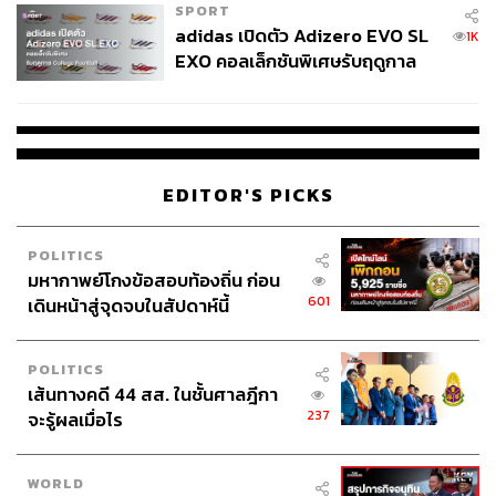
ทั้งนี้ พิชัยตั้งเป้าหมายเพิ่มการลงทุนรวมให้ถึง 30-35% ของ
SPORT
GDP จากระดับ 24% ในปัจจุบัน โดยเชื่อว่าเมื่อมีการลงทุน
adidas เปิดตัว Adizero EVO SL
1K
จาก FDI เพิ่มมากขึ้น ก็จะนำไปสู่การลงทุนต่อเนื่องของคนใน
EXO คอลเล็กชันพิเศษรับฤดูกาล
ประเทศเพิ่มมากขึ้นตามไปด้วยเช่นกัน
College Football
หากการลงทุนรวมอยู่ในระดับ 30-35% ต่อ GDP พิชัยเชื่อว่า
เศรษฐกิจไทยจะมีการเติบโตที่ 4-5% ได้ไม่ยาก และนำมาซึ่ง
รายได้ภาษีที่เพิ่มขึ้น บริหารจัดการหนี้สาธารณะได้ดีขึ้น ซึ่ง
EDITOR'S PICKS
เป็นการแก้ปัญหาที่ต้นเหตุ และสร้างความยั่งยืนทางการคลัง
POLITICS
มหากาพย์โกงข้อสอบท้องถิ่น ก่อน
อยู่ระหว่างพิจารณาปรับ VAT
601
เดินหน้าสู่จุดจบในสัปดาห์นี้
POLITICS
สำหรับการพิจารณาปรับภาษีมูลค่าเพิ่ม (Value Added Tax:
เส้นทางคดี 44 สส. ในชั้นศาลฎีกา
VAT) พิชัยยอมรับว่ากำลังอยู่ระหว่างการพิจารณา โดยกล่าว
237
จะรู้ผลเมื่อไร
ว่าไทยมีอัตรา VAT ต่ำกว่าประเทศอื่นๆ อย่างมาก
อย่างไรก็ตาม การพิจารณาปรับ VAT จำเป็นต้องพิจารณา
WORLD