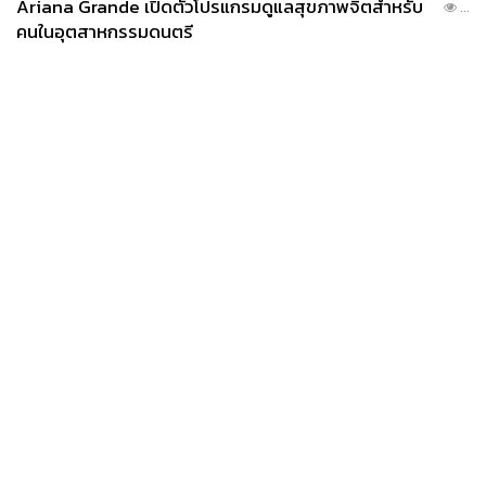
Ariana Grande เปิดตัวโปรแกรมดูแลสุขภาพจิตสำหรับ
...
คนในอุตสาหกรรมดนตรี
News
Wealth
Pop
Podcast
Video
Now
Opinion
Careers
Events
Privacy
About
Contact
Policy
FOR
ADVERTISING
MEMBERSHIP