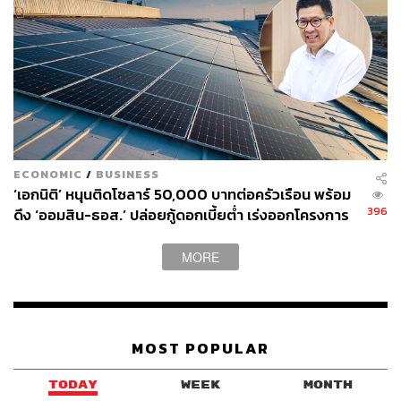
ทำให้ไทยขาดการวิจัยและพัฒนา (R&D) รวมถึงขาดโอกาส
ในการทำความเข้าใจตลาดแห่งอนาคต (Future Market)
ด้วยเหตุนี้ ไทยจึงจำเป็นต้องเร่งดึงดูด FDI เพื่อดึงองค์ความรู้
(Know-How) จากต่างประเทศ มาช่วยในการเปลี่ยนแปลง
โครงสร้างการผลิต ให้ทันต่อการเปลี่ยนแปลงเทคโนโลยีและ
แพลตฟอร์มการผลิตสมัยใหม่ เช่น หุ่นยนต์, ดิจิทัล, AI
ECONOMIC
/
BUSINESS
‘เอกนิติ’ หนุนติดโซลาร์ 50,000 บาทต่อครัวเรือน พร้อม
396
ปลดล็อก 4 ข้อจำกัด เร่งดึง FDI
ดึง ‘ออมสิน-ธอส.’ ปล่อยกู้ดอกเบี้ยต่ำ เร่งออกโครงการ
ภายใน 1 เดือน
MORE
ในการดึงดูดเม็ดเงินลงทุนจากต่างประเทศ พิชัยชี้ว่า จำเป็น
ต้องมีการผ่อนคลายกฎระเบียบเงื่อนไขต่างๆ เพื่อเอื้อให้การ
ดำเนินธุรกิจมีความสะดวกมากขึ้น ดังนี้
MOST POPULAR
ที่ดิน: สร้างความมั่นใจในการใช้ที่ดินระยะยาว เสนอ
ให้มีการใช้สิทธิ 99 ปี สำหรับที่ดินรัฐ หรือโอนที่ดิน
TODAY
WEEK
MONTH