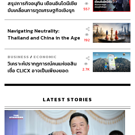
สรุปภารกิจอนุทิน เยือนอินโดนีเซีย
บริบทรายล้อมของไทยอื่นๆ ด้วย เช่น ประเด็นมาตรการภาษี
557
ขับเคลื่อนการทูตเศรษฐกิจเชิงรุก
ซึ่งคลี่คลายแล้วว่าไทยได้เรตที่พอแข่งขันได้ แต่อาจต้องหา
ประกาศหุ้นส่วนยุทธศาสตร์ไทย –
เงินทุนหมุนเวียนในช่วงที่การค้าสะดุดไป
อินโดนีเซีย
Navigating Neutrality:
ทั้งนี้ สำหรับความกังวลเกี่ยวกับภาระภาษีที่อาจกระทบต่อผู้มี
Thailand and China in the Age
รายได้น้อย พิชัยเสริมว่า หากภาครัฐนำเงินภาษีที่เก็บได้มาก
192
of a New Global Order
ขึ้น ไปส่งเสริมภาคเอกชน ซึ่งช่วยให้การจ้างงานดีขึ้น สุดท้าย
แล้วผลดีจะกลับไปสู่ประชาชนรายย่อยได้เช่นกัน
BUSINESS
/
ECONOMIC
วิเคราะห์ปรากฏการณ์คนแห่ขอสิน
ส่วน Negative Income Tax ซึ่งพิชัยกล่าวว่า กำลังพิจารณา
2.7K
เชื่อ CLICX อาจเป็นเพียงยอด
ให้เหมาะกับบริบทของไทย โดยภาครัฐจำเป็นต้องออกแบบ
ภูเขาน้ำแข็ง ของปัญหาหนี้ครัว
ระบบให้รองรับผู้คนที่อาจไม่พร้อมยื่นภาษี และจำเป็นต้องรอ
เรือนไทยที่ถูกซุกไว้
ข้อมูลจากผู้ยื่นภาษี เพื่อนำมาพิจารณานโยบายช่วยเหลือให้
เหมาะสม
LATEST STORIES
เชื่อภาษี Transhipment ไม่รุนแรง แต่บอกไม่ได้ว่า
เท่าไร