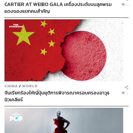
TAGS:
เศรษฐกิจไทย
กระทรวงการคลัง
งบประมาณ
CARTIER AT WEIBO GALA เครื่องประดับบนลุคพรม
...
ขาดดุลงบประมาณ
พิชัย ชุณหวชิร
แดงของแขกคนสำคัญ
197
ABOUT THE AUTHOR
CHINA
/
WORLD
จีนเรียกร้องให้ญี่ปุ่นยุติการพิจารณาครอบครองอาวุธ
ปวริศ อำนวยพรไพศาล
...
นิวเคลียร์
Content Creator สำนักข่าว THE
STANDARD WEALTH