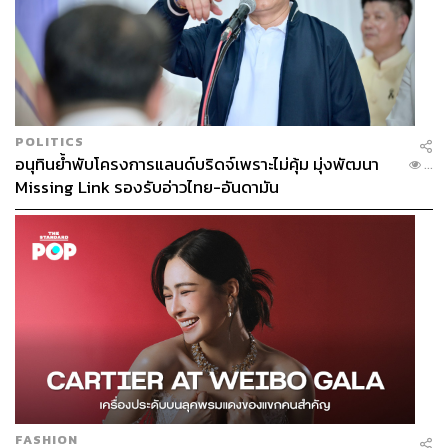
สำหรับประเด็นการเจรจาสัดส่วนวัตถุดิบภายในประเทศ
(Local Content) เพื่อบรรเทาผลกระทบของภาษีสินค้าส่งผ่าน
(Transshipment Tax) พิชัยชี้ว่า ยังไม่มีข้อสรุปที่ชัดเจน แต่ย้ำ
ว่ามีสัญญาณเชิงบวก
POLITICS
อนุทินย้ำพับโครงการแลนด์บริดจ์เพราะไม่คุ้ม มุ่งพัฒนา
โดยกล่าวว่า สหรัฐฯ อาจไม่ได้กำหนดสัดส่วนมูลค่าการผลิต
...
Missing Link รองรับอ่าวไทย-อันดามัน
ในประเทศ/ภูมิภาค (Regional Value Content: RVC) สูงถึง
50% ซึ่งทำให้ข้อเสนออาจไม่รุนแรงมากนัก แต่ยังบอกตัวเลข
ที่สหรัฐฯ เสนอไม่ได้
สามารถติดตาม THE STANDARD WEALTH
ผ่านแอปพลิเคชันต่างๆ ที่คุณสะดวกหรือใช้งานอยู่แล้วได้เลย
FASHION