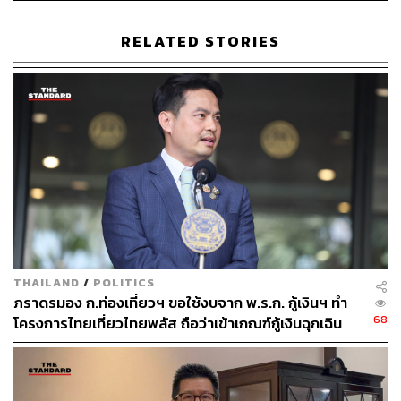
ตั้งเป้าเพิ่มรายรับภาครัฐอีก 600,000 ล้านบาท
RELATED STORIES
สำหรับรายรับภาครัฐ พิชัยระบุว่า ไทยยังมีการจัดเก็บภาษี
สุทธิ (ไม่รวมรายได้อื่นๆ) อยู่ที่ประมาณ 15% ของ GDP
เท่านั้น ขณะที่พิชัยมองว่า รายรับภาษีของไทยควรอยู่ที่
ประมาณ 18% หรือสูงกว่า ซึ่งเท่ากับว่า ไทยต้องหารายได้
เพิ่มอีก 600,000 ล้านบาทต่อปี
พิชัยจึงเสนอให้มีการปฏิรูปโครงสร้างภาษี ทั้งการขยายฐาน
ภาษี และเพิ่มการจัดเก็บในส่วนที่ควรเก็บได้ เช่น พิจารณา
ปรับแผนรายได้จากการลงทุน (Investment Income) เนื่องจาก
ผลตอบแทนจากรัฐวิสาหกิจที่รัฐบาลถือหุ้นอยู่ (รวมถึงกองทุน
THAILAND
/
POLITICS
บางชนิด) มี ROA ไม่ถึง 2% ซึ่งถือว่าต่ำมาก
ภราดรมอง ก.ท่องเที่ยวฯ ขอใช้งบจาก พ.ร.ก. กู้เงินฯ ทำ
68
โครงการไทยเที่ยวไทยพลัส ถือว่าเข้าเกณฑ์กู้เงินฉุกเฉิน
นอกจากนี้ ยังเสนอให้ภาครัฐใช้ประโยชน์จากโครงสร้างพื้น
ฐานที่รัฐลงทุนมานานแล้ว เช่น ทางด่วน และสายส่งไฟฟ้า
ผ่านการจัดโครงสร้างราคาหรือนำมาจัดตั้งกองทุน Security
เพื่อลดภาระหนี้ ถือเป็นการสร้างรายได้จากการใช้โครงสร้าง