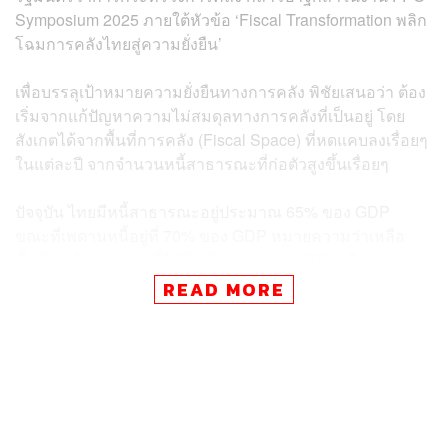
Symposium 2025 ภายใต้หัวข้อ ‘Fiscal Transformation พลิก
โฉมการคลังไทยสู่ความยั่งยืน’
เพื่อบรรลุเป้าหมายความยั่งยืนทางการคลัง พิชัยเสนอว่า ต้อง
เริ่มจากแก้ปัญหาความไม่สมดุลทางการคลังที่เป็นอยู่ โดย
สังเกตได้จากพื้นที่การคลัง (Fiscal Space) ที่หดแคบลงเรื่อยๆ
ในแต่ละปี จากจำนวนหนี้สาธารณะที่ก่อตัวสูงขึ้นเรื่อยๆ
ปัจจุบัน ไทยมีหนี้สาธารณะอยู่ประมาณ 65% ของ GDP
ขณะที่เพดานหนี้อยู่ที่ 70% ของ GDP หมายความว่าเหลือ
พื้นที่ว่างในการก่อหนี้ได้อีกเพียง 5% ของ GDP หรือ
ประมาณ 1 ล้านล้านบาทเท่านั้น ซึ่งถือว่าเหลือช่องว่างน้อย
READ MORE
มาก
ทั้งนี้ พิชัยเน้นว่า โจทย์สำคัญของประเทศไทย ควรเน้นที่
ปัจจัยภายใน (Internal Factors) ซึ่งเป็นปัญหาที่สามารถแก้ไข
และควบคุมได้ แทนที่จะให้น้ำหนักมากกับปัจจัยภายนอก
(External Factors) เช่น ความขัดแย้งทางภูมิรัฐศาสตร์ของ