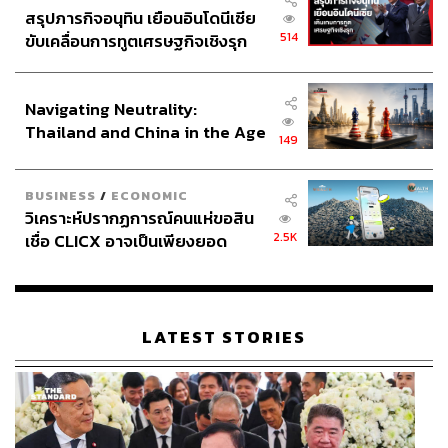
สรุปภารกิจอนุทิน เยือนอินโดนีเซีย
514
ขับเคลื่อนการทูตเศรษฐกิจเชิงรุก
ประกาศหุ้นส่วนยุทธศาสตร์ไทย –
อินโดนีเซีย
Navigating Neutrality:
Thailand and China in the Age
149
of a New Global Order
BUSINESS
/
ECONOMIC
วิเคราะห์ปรากฏการณ์คนแห่ขอสิน
2.5K
เชื่อ CLICX อาจเป็นเพียงยอด
ภูเขาน้ำแข็ง ของปัญหาหนี้ครัว
เรือนไทยที่ถูกซุกไว้
LATEST STORIES