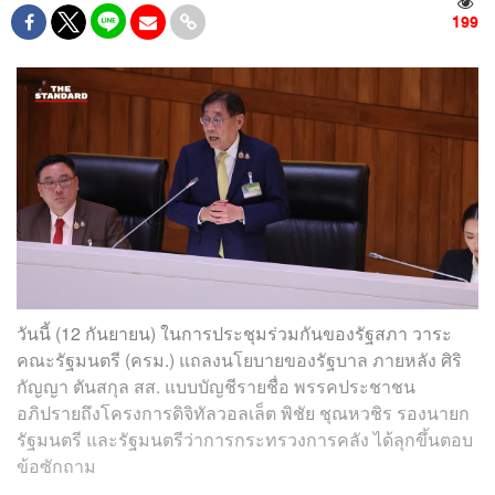
199
วันนี้ (12 กันยายน) ในการประชุมร่วมกันของรัฐสภา วาระ
คณะรัฐมนตรี (ครม.) แถลงนโยบายของรัฐบาล ภายหลัง ศิริ
กัญญา ตันสกุล สส. แบบบัญชีรายชื่อ พรรคประชาชน
อภิปรายถึงโครงการดิจิทัลวอลเล็ต พิชัย ชุณหวชิร​ รองนายก
รัฐมนตรี และรัฐมนตรีว่าการกระทรวงการคลัง ได้ลุกขึ้นตอบ
ข้อซักถาม