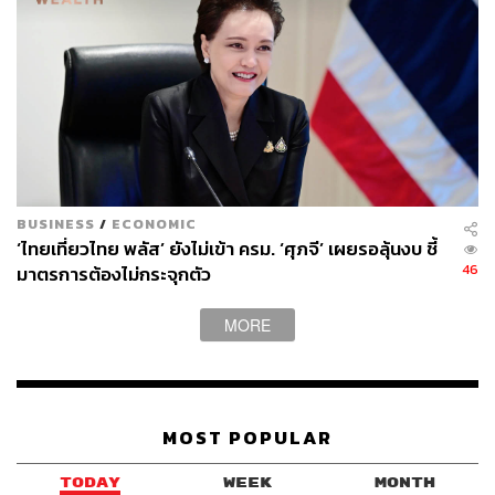
BUSINESS
/
ECONOMIC
‘ไทยเที่ยวไทย พลัส’ ยังไม่เข้า ครม. ‘ศุภจี’ เผยรอลุ้นงบ ชี้
46
มาตรการต้องไม่กระจุกตัว
MORE
MOST POPULAR
TODAY
WEEK
MONTH