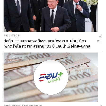
POLITICS
ทักษิณ ร่วมสวดพระอภิธรรมศพ ‘พล.ต.ท. ผ่อน’ บิดา
...
‘พักตร์พิไล ทวีสิน’ สิริอายุ 103 ปี แกนนำเพื่อไทย-บุคคล
หลากวงการร่วมอาลัย
BUSINESS
/
ECONOMIC