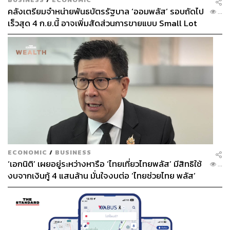
คลังเตรียมจำหน่ายพันธบัตรรัฐบาล ‘ออมพลัส’ รอบถัดไป
...
เร็วสุด 4 ก.ย.นี้ อาจเพิ่มสัดส่วนการขายแบบ Small Lot
First มากขึ้น
ECONOMIC
/
BUSINESS
‘เอกนิติ’ เผยอยู่ระหว่างหารือ ‘ไทยเที่ยวไทยพลัส’ มีสิทธิใช้
...
งบจากเงินกู้ 4 แสนล้าน มั่นใจงบต่อ ‘ไทยช่วยไทย พลัส’
เฟส 2 มีเพียงพอ