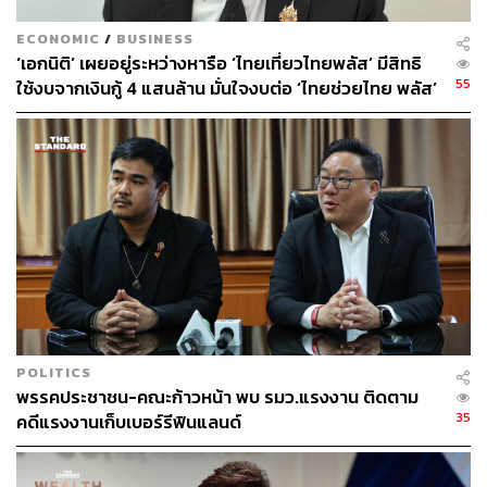
ECONOMIC
/
BUSINESS
‘เอกนิติ’ เผยอยู่ระหว่างหารือ ‘ไทยเที่ยวไทยพลัส’ มีสิทธิ
55
ใช้งบจากเงินกู้ 4 แสนล้าน มั่นใจงบต่อ ‘ไทยช่วยไทย พลัส’
เฟส 2 มีเพียงพอ
POLITICS
พรรคประชาชน-คณะก้าวหน้า พบ รมว.แรงงาน ติดตาม
35
คดีแรงงานเก็บเบอร์รีฟินแลนด์