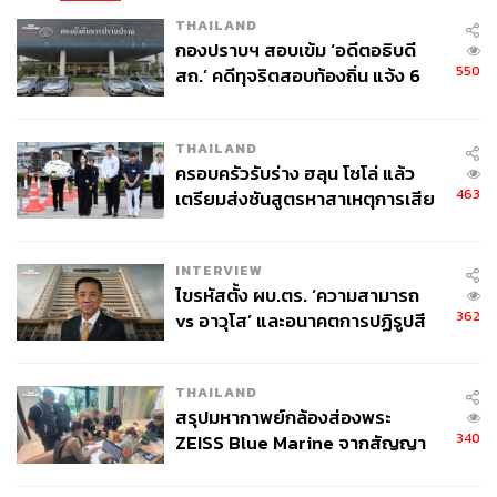
THAILAND
กองปราบฯ สอบเข้ม ‘อดีตอธิบดี
550
สถ.’ คดีทุจริตสอบท้องถิ่น แจ้ง 6
ข้อหาหนัก จ่อชง ป.ป.ช. 12 ส.ค. นี้
THAILAND
ครอบครัวรับร่าง ฮลุน โซโล่ แล้ว
463
เตรียมส่งชันสูตรหาสาเหตุการเสีย
ชีวิต
INTERVIEW
ไขรหัสตั้ง ผบ.ตร. ‘ความสามารถ
362
vs อาวุโส’ และอนาคตการปฏิรูปสี
กากี กับ พล.ต.อ. เอก อังสนานนท์
THAILAND
สรุปมหากาพย์กล้องส่องพระ
340
ZEISS Blue Marine จากสัญญา
ผลิต 8.3 ล้าน สู่ข้อพิพาท ‘มา
เวลล์ฯ’ ฟ้อง ‘โทน บางแค’ ผิดนัด