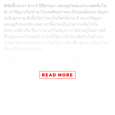
พิชัยชี้แจงว่า​ ช่วง 5 ปีที่ผ่านมา เศรษฐกิจของประเทศเติบโต
ต่ำ ถ้ารัฐบาลไม่ทำอะไรเลยศักยภาพจะยิ่งอ่อนด้อยลง ปัญหา
จะยิ่งลุกลาม ดังนั้นไม่ว่าจะเป็นใครก็ตาม ถ้าจะแก้ปัญหา
เศรษฐกิจของประเทศเวลานี้น่าจะมีแนวความคิดไปใน
ทิศทางเดียวกัน ซึ่งการจะแก้ไขปัญหาเราต้องอยู่ในสภาพที่
ฟื้นฟูก่อนแล้วค่อยสร้าง วันนี้รัฐบาลจึงต้องตัดสินใจดำเนิน
นโยบายต่างๆ แบบรอเวลาไม่ได้ เราต้องฟื้นฟูและเสริมสร้าง
ขึ้นมาใหม่พร้อมๆ กัน
พิชัยย้ำว่าจะเดินหน้าการกระตุ้นเศรษฐกิจให้เร็วที่สุด และ
การจ่ายเงินดิจิทัลวอลเล็ตก้อนแรกน่าจะเป็น 10,000 บาท
ครบ​ และเมื่อดูรายชื่อแล้ววันนี้ได้ประมาณ 14.2 ล้านบาท
READ MORE
เศษๆ​ งบประมาณ 1.4 แสนกว่าล้าน​บาท แล้ววันนี้เราได้เช็ก
แล้ว เราจะสามารถกดปุ่มเคาะระฆังจ่ายเงินก้อนแรกให้กลุ่ม
เปราะบางวันที่ 25 กันยายนนี้ โดยประมาณ​
ส่วนระยะ 2 สำหรับคนที่ลงทะเบียน 30 ล้านคน เรายังคงเดิน
หน้าเรื่องของแพลตฟอร์ม​ดิจิทัล เพราะมันมีหลายอย่างแฝง