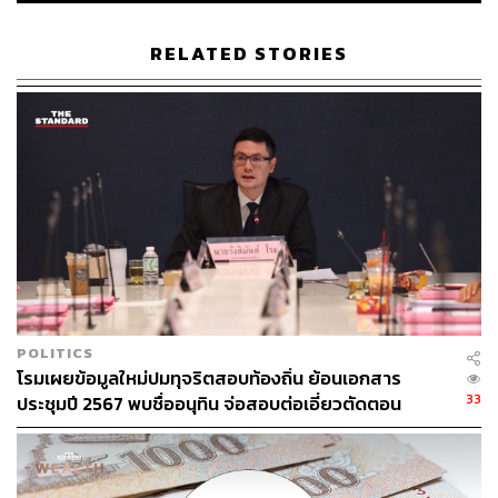
200
RELATED STORIES
ABOUT THE AUTHOR
THE STANDARD TEAM
กองบรรณาธิการ THE STANDARD
ABOUT THE PHOTOGRAPHER
ศวิตา พูลเสถียร
ช่างภาพข่าว ประจำสำนักข่าว THE
STANDARD
POLITICS
โรมเผยข้อมูลใหม่ปมทุจริตสอบท้องถิ่น ย้อนเอกสาร
33
ประชุมปี 2567 พบชื่ออนุทิน จ่อสอบต่อเอี่ยวตัดตอน
ม.บูรพา หรือไม่