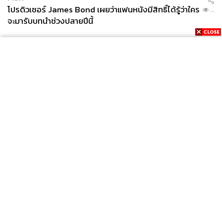
โปรดิวเซอร์ James Bond เผยว่าแฟนหนังมีสิทธิ์ได้รู้ว่าใคร
...
จะมารับบทนำช่วงปลายปีนี้
News
Wealth
Pop
Podcast
Video
Now
Opinion
Careers
Events
Privacy
About
Contact
Policy
FOR
ADVERTISING
MEMBERSHIP