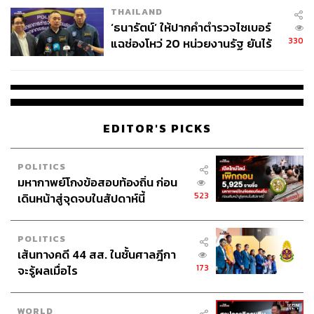
THAILAND
จ่ายหนี้-แอบระบุแบรนด์
‘ธนารัตน์’ ให้ปากคำตำรวจไซเบอร์
330
แฉช่องโหว่ 20 หน่วยงานรัฐ ยันไร้
นัยทางการเมือง
EDITOR'S PICKS
POLITICS
มหากาพย์โกงข้อสอบท้องถิ่น ก่อน
523
เดินหน้าสู่จุดจบในสัปดาห์นี้
POLITICS
เส้นทางคดี 44 สส. ในชั้นศาลฎีกา
173
จะรู้ผลเมื่อไร
WORLD