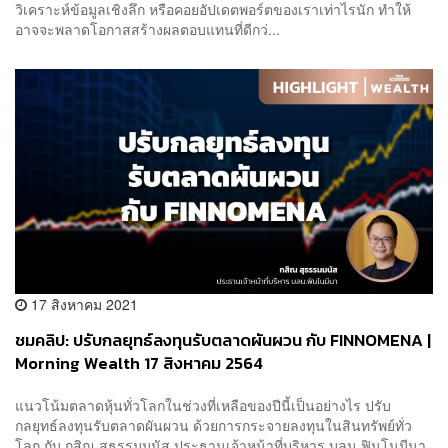
วิเคราะห์ข้อมูลเชิงลึก หรือคอยอัปเดตพอร์ตของเราเท่าไรนัก ทำให้
อาจจะพลาดโอกาสสร้างผลตอบแทนที่ดีกว่...
17 สิงหาคม 2021
ชมคลิป: ปรับกลยุทธ์ลงทุนรับตลาดผันผวน กับ FINNOMENA |
Morning Wealth 17 สิงหาคม 2564
แนวโน้มตลาดหุ้นทั่วโลกในช่วงที่เหลือของปีนี้เป็นอย่างไร ปรับ
กลยุทธ์ลงทุนรับตลาดผันผวน ด้วยการกระจายลงทุนในสินทรัพย์ทั่ว
โลก กับ กสิณ สุธรรมมนัส ประธานเจ้าหน้าที่บริหาร บลน.ฟินโนมีนา