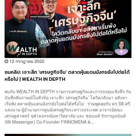
12 กรกฎาคม 2022
ชมคลิป: เจาะลึก ‘เศรษฐกิจจีน’ ตลาดหุ้นแดนมังกรยังไปต่อได้
หรือไม่ | WEALTH IN DEPTH
พบกับ WEALTH IN DEPTH รายการเศรษฐกิจและการลงทุนเชิงลึก กับ
บันทึกสัมภาษณ์ในหัวข้อ เจาะลึก ‘เศรษฐกิจจีน’ โควิดกลับมา อสังหา
เริ่มพัง ตลาดหุ้นแดนมังกรยังไปต่อได้หรือไม่ ร่วมพูดคุยกับ ดร.ปิติ ศรี
แสงนาม ผู้อำนวยการศูนย์เศรษฐกิจระหว่างประเทศ อาจารย์คณะ
เศรษฐศาสตร์ จุฬาลงกรณ์มหาวิทยาลัย และ ชยนนท์ รักกาญจนันท์
(Mr.Messenger) Co-Founder FINNOMENA &...