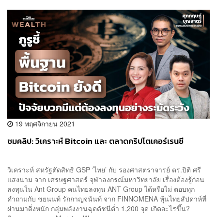
19 พฤศจิกายน 2021
ชมคลิป: วิเคราะห์ Bitcoin และ ตลาดคริปโตเคอร์เรนซี
วิเคราะห์ สหรัฐตัดสิทธิ GSP ‘ไทย’ กับ รองศาสตราจารย์ ดร.ปิติ ศรี
แสงนาม จาก เศรษฐศาสตร์ จุฬาลงกรณ์มหาวิทยาลัย เรื่องต้องรู้ก่อน
ลงทุนใน Ant Group คนไทยลงทุน ANT Group ได้หรือไม่ ตอบทุก
คำถามกับ ชยนนท์ รักกาญจนันท์ จาก FINNOMENA หุ้นไทยสัปดาห์ที่
ผ่านมาดิ่งหนัก กลุ่มพลังงานฉุดดัชนีต่ำ 1,200 จุด เกิดอะไรขึ้น?