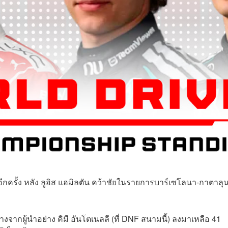
ีกครั้ง หลัง ลูอิส แฮมิลตัน คว้าชัยในรายการบาร์เซโลนา-กาตาล
งจากผู้นำอย่าง คิมี อันโตเนลลี (ที่ DNF สนามนี้) ลงมาเหลือ 41