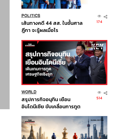
POLITICS
174
เส้นทางคดี 44 สส. ในชั้นศาล
ฎีกา จะรู้ผลเมื่อไร
WORLD
514
สรุปภารกิจอนุทิน เยือน
อินโดนีเซีย ขับเคลื่อนการทูต
เศรษฐกิจเชิงรุก ประกาศหุ้น
ส่วนยุทธศาสตร์ไทย –
อินโดนีเซีย