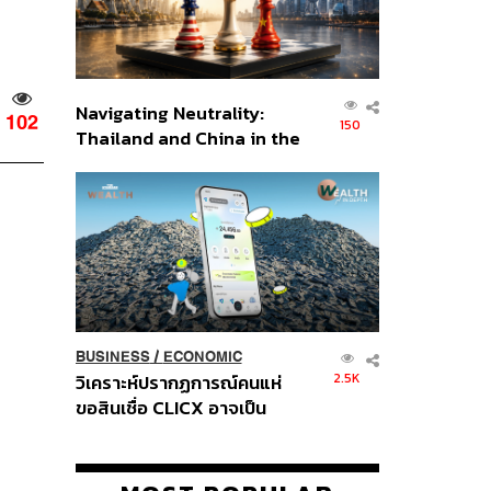
Navigating Neutrality:
102
150
Thailand and China in the
Age of a New Global
Order
BUSINESS
/
ECONOMIC
2.5K
วิเคราะห์ปรากฏการณ์คนแห่
ขอสินเชื่อ CLICX อาจเป็น
เพียงยอดภูเขาน้ำแข็ง ของ
ปัญหาหนี้ครัวเรือนไทยที่ถูกซุก
ไว้