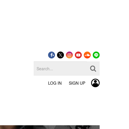
LOG IN
SIGN UP