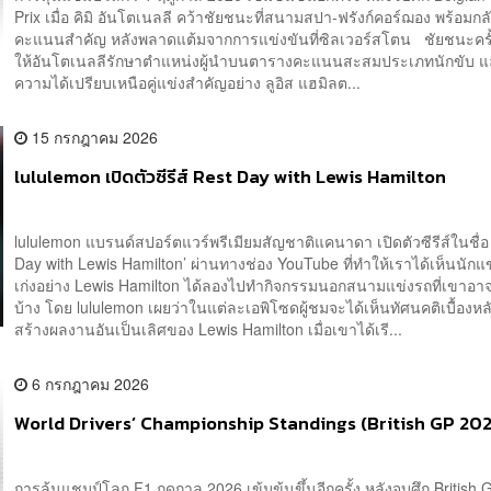
Prix เมื่อ คิมิ อันโตเนลลี คว้าชัยชนะที่สนามสปา-ฟรังก์คอร์ฌอง พร้อมกล
คะแนนสำคัญ หลังพลาดแต้มจากการแข่งขันที่ซิลเวอร์สโตน ชัยชนะครั้ง
ให้อันโตเนลลีรักษาตำแหน่งผู้นำบนตารางคะแนนสะสมประเภทนักขับ แล
ความได้เปรียบเหนือคู่แข่งสำคัญอย่าง ลูอิส แฮมิลต...
15 กรกฎาคม 2026
lululemon เปิดตัวซีรีส์ Rest Day with Lewis Hamilton
lululemon แบรนด์สปอร์ตแวร์พรีเมียมสัญชาติแคนาดา เปิดตัวซีรีส์ในชื่อ
Day with Lewis Hamilton’ ผ่านทางช่อง YouTube ที่ทำให้เราได้เห็นนักแ
เก่งอย่าง Lewis Hamilton ได้ลองไปทำกิจกรรมนอกสนามแข่งรถที่เขาอาจ
บ้าง โดย lululemon เผยว่าในแต่ละเอพิโซดผู้ชมจะได้เห็นทัศนคติเบื้องห
สร้างผลงานอันเป็นเลิศของ Lewis Hamilton เมื่อเขาได้เรี...
6 กรกฎาคม 2026
World Drivers’ Championship Standings (British GP 20
การลุ้นแชมป์โลก F1 ฤดูกาล 2026 เข้มข้นขึ้นอีกครั้ง หลังจบศึก British 