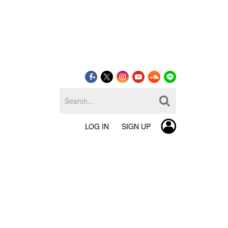
LOG IN
SIGN UP