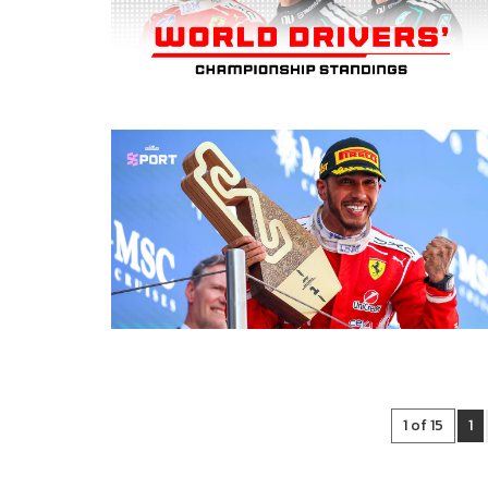
1 of 15
1