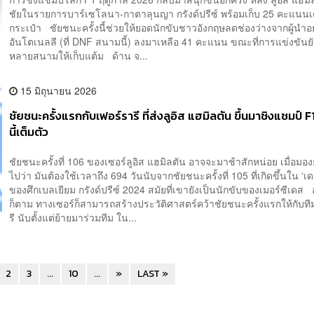
ชัยในรายการบาร์เซโลนา-กาตาลุนญา กรังด์ปรีซ์ พร้อมเก็บ 25 คะแนนเต
กระเป๋า ชัยชนะครั้งนี้ช่วยให้ยอดนักขับชาวอังกฤษลดช่องว่างจากผู้นำอย่
อันโตเนลลี (ที่ DNF สนามนี้) ลงมาเหลือ 41 คะแนน ขณะที่การแข่งขันยั
หลายสนามให้เก็บแต้ม ด้าน จ...
15 มิถุนายน 2026
ชัยชนะครั้งแรกกับเฟอร์รารี ที่ส่งลูอิส แฮมิลตัน ขึ้นมาชิงแชมป์ 
นี้เต็มตัว
ชัยชนะครั้งที่ 106 ของเซอร์ลูอิส แฮมิลตัน อาจจะมาช้าสักหน่อย เมื่อมอง
ไปว่า มันต้องใช้เวลาถึง 694 วันนับจากชัยชนะครั้งที่ 105 ที่เกิดขึ้นใน ‘
ของศึกเบลเยียม กรังด์ปรีซ์ 2024 สมัยที่เขายังเป็นนักขับของเมอร์ซีเดส 
ก็ตาม ทางเซอร์ก็สามารถสร้างประวัติศาสตร์คว้าชัยชนะครั้งแรกให้กับที
รี นับตั้งแต่ย้ายมาร่วมทีม ใน...
2
3
...
10
...
»
LAST »