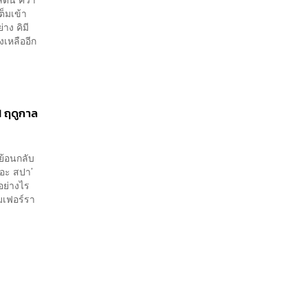
็มเข้า
าง คิมี
งเหลืออีก
F1 ฤดูกาล
ย้อนกลับ
เดอะ สปา’
อย่างไร
มเฟอร์รา