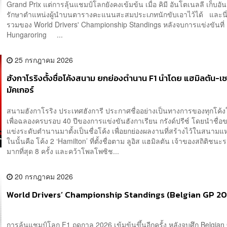
Grand Prix แต่การลุ้นแชมป์โลกยังคงเข้มข้น เมื่อ คิมี อันโตเนลลี เก็บอัน
รักษาตำแหน่งผู้นำบนตารางคะแนนสะสมประเภทนักขับเอาไว้ได้ และนี
รวมของ World Drivers' Championship Standings หลังจบการแข่งขันที่
Hungaroring ...
25 กรกฎาคม 2026
ฮังกาโรริงตั้งชื่อโค้งสนาม ยกย่องตำนาน F1 นำโดย แฮมิลตัน-เ
มัคเกอร์
สนามฮังกาโรริง ประเทศฮังการี ประกาศชื่ออย่างเป็นทางการของทุกโค
เพื่อฉลองครบรอบ 40 ปีของการแข่งขันฮังกาเรียน กรังด์ปรีซ์ โดยนำชื่อ
แข่งระดับตำนานมาตั้งเป็นชื่อโค้ง เพื่อยกย่องผลงานที่สร้างไว้ในสนามแห่
ในนั้นคือ โค้ง 2 ‘Hamilton’ ที่ตั้งชื่อตาม ลูอิส แฮมิลตัน เจ้าของสถิติชนะ
มากที่สุด 8 ครั้ง และคว้าโพลโพซิช...
20 กรกฎาคม 2026
World Drivers’ Championship Standings (Belgian GP 2
การลุ้นแชมป์โลก F1 ฤดูกาล 2026 เข้มข้นขึ้นอีกครั้ง หลังจบศึก Belgia