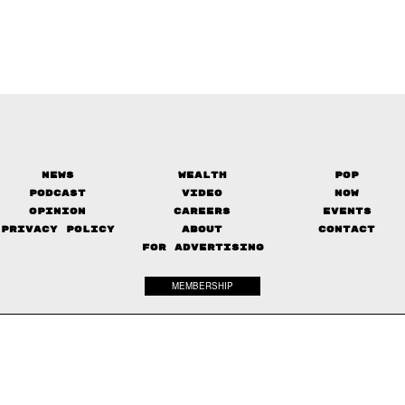
News
Wealth
Pop
Podcast
Video
Now
Opinion
Careers
Events
Privacy Policy
About
Contact
FOR ADVERTISING
MEMBERSHIP
© 2017-
2026
The Standard. All rights reserved.