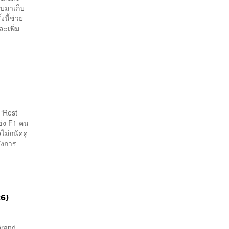
ับมาเก็บ
นี้ช่วย
ะเพิ่ม
 ‘Rest
ข่ง F1 คน
ไม่ถนัดดู
ลังการ
26)
Grand