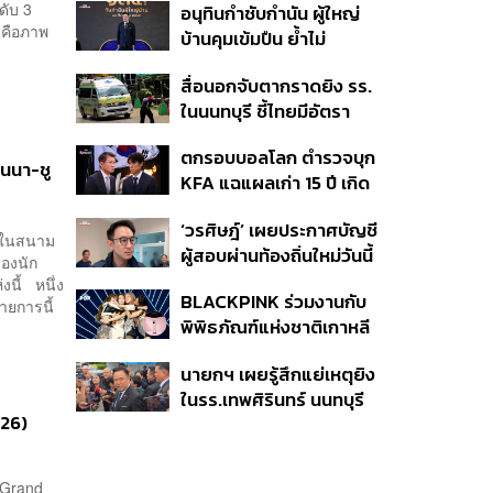
ดับ 3
อนุทินกำชับกำนัน ผู้ใหญ่
โมเดลแก้ทั้งประเทศ
่คือภาพ
บ้านคุมเข้มปืน ย้ำไม่
อนุญาตประชาชน-ขรก.ไร้
สื่อนอกจับตากราดยิง รร.
หน้าที่พกปืนออกนอก
ในนนทบุรี ชี้ไทยมีอัตรา
เคหสถาน หวั่นพฤติกรรม
ครอบครองปืนสูงในระดับ
ลอกเลียนแบบ จ่อลงพื้นที่
ตกรอบบอลโลก ตำรวจบุก
ต้นของภูมิภาค
เกิดเหตุ
ซนนา-ชู
KFA แฉแผลเก่า 15 ปี เกิด
อะไรขึ้นกับฟุตบอล
‘วรศิษฎ์’ เผยประกาศบัญชี
เกาหลีใต้?
้งในสนาม
ผู้สอบผ่านท้องถิ่นใหม่วันนี้
ของนัก
วางไทม์ไลน์บรรจุแทน
งนี้ หนึ่ง
BLACKPINK ร่วมงานกับ
5,925 ราย เริ่ม ต.ค.
รายการนี้
พิพิธภัณฑ์แห่งชาติเกาหลี
ปล่อยคอลเล็กชันครบรอบ
นายกฯ เผยรู้สึกแย่เหตุยิง
10 ปีการเดบิวต์
ในรร.เทพศิรินทร์ นนทบุรี
026)
เสียใจกับผู้เสียชีวิต ชี้เป็น
เหตุรัฐไม่ต่อใบอนุญาตพก
พา-ครอบครองปืน
n Grand