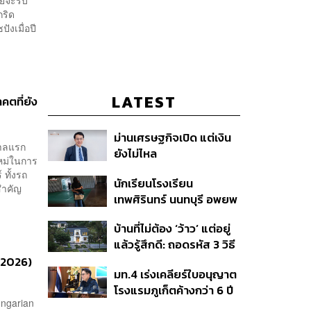
ดยจะรับ
กริด
ังเมื่อปี
LATEST
ตที่ยัง
ม่านเศรษฐกิจเปิด แต่เงิน
กาลแรก
ยังไม่ไหล
ใหม่ในการ
 ทั้งรถ
นักเรียนโรงเรียน
นสำคัญ
เทพศิรินทร์ นนทบุรี อพยพ
เข้ายังพื้นที่ปลอดภัย
บ้านที่ไม่ต้อง ‘ว้าว’ แต่อยู่
ชั่วคราว หลังเหตุใช้อาวุธ
แล้วรู้สึกดี: ถอดรหัส 3 วิธี
ปืนภายในโรงเรียน
คิด Sansiri WELL เพื่อ
 2026)
คลี่คลาย
มท.4 เร่งเคลียร์ใบอนุญาต
Well-Being ในทุกวัน
โรงแรมภูเก็ตค้างกว่า 6 ปี
ngarian
ตั้งเป้าจบ ก.ย. ยกเป็น