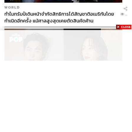
WORLD
ทำไมทรัมป์เดินหน้าจำกัดสิทธิการได้สัญชาติอเมริกันโดย
...
กำเนิดอีกครั้ง แม้ศาลสูงสุดเคยตัดสินคัดค้าน
ENTERTAINMENT
เก้า นพเก้า และ พาย รินรดา เตรียมร่วมงานกันใน ‘รสกาล
...
Enchanted Taste In Time’