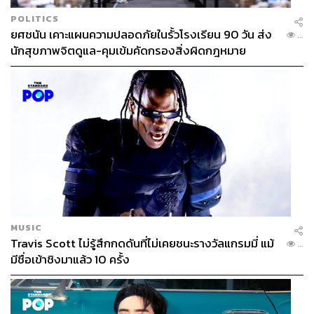
POLITICS
ยศชนัน เคาะแผนความปลอดภัยในรั้วโรงเรียน 90 วัน ส่ง
...
นักสุขภาพจิตดูแล-คุมเข้มคัดกรองสิ่งผิดกฎหมาย
MUSIC
Travis Scott ไม่รู้สึกกดดันที่ไม่เคยชนะรางวัลแกรมมี่ แม้
...
มีชื่อเข้าชิงมาแล้ว 10 ครั้ง