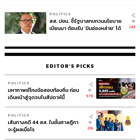
ไทยพลัส’ เฟส 2 รอประเมินความ
เหมาะสม
POLITICS
สส. ปชน. จี้รัฐบาลทบทวนนโยบาย
243
เมียนมา ต้อนรับ ‘มินอ่องหล่าย’ ได้
แค่สัญญาว่างเปล่า
EDITOR'S PICKS
POLITICS
มหากาพย์โกงข้อสอบท้องถิ่น ก่อน
579
เดินหน้าสู่จุดจบในสัปดาห์นี้
POLITICS
เส้นทางคดี 44 สส. ในชั้นศาลฎีกา
216
จะรู้ผลเมื่อไร