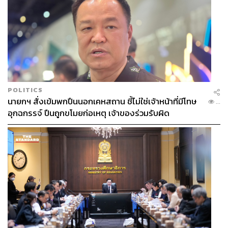
POLITICS
นายกฯ สั่งเข้มพกปืนนอกเคหสถาน ชี้ไม่ใช่เจ้าหน้าที่มีโทษ
...
อุกฉกรรจ์ ปืนถูกขโมยก่อเหตุ เจ้าของร่วมรับผิด