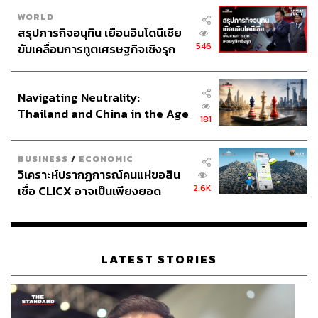
WORLD
สรุปภารกิจอนุทิน เยือนอินโดนีเซีย
546
ขับเคลื่อนการทูตเศรษฐกิจเชิงรุก
ประกาศหุ้นส่วนยุทธศาสตร์ไทย –
อินโดนีเซีย
Navigating Neutrality:
Thailand and China in the Age
181
of a New Global Order
BUSINESS
/
ECONOMIC
วิเคราะห์ปรากฏการณ์คนแห่ขอสิน
2.6K
เชื่อ CLICX อาจเป็นเพียงยอด
ภูเขาน้ำแข็ง ของปัญหาหนี้ครัว
เรือนไทยที่ถูกซุกไว้
LATEST STORIES