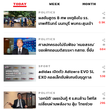
TODAY
WEEK
MONTH
POLITICS
ผลชันสูตร 8 ศพ เหตุยิงใน รร.
0.9K
เทพศิรินทร์ นนทบุรี พบกระสุนเข้า
จุดสำคัญ ‘ศีรษะ-หน้าอก’ ครูถูกยิง
4 นัด จากระยะไกล
POLITICS
ศาลปกครองไม่รับฟ้อง ‘หมอสรณ’
684
ขอเพิกถอนมติสรรหา กสทช. ชี้ยัง
ไม่ใช่ผู้เดือดร้อนเสียหาย
SPORT
adidas เปิดตัว Adizero EVO SL
538
EXO คอลเล็กชันพิเศษรับฤดูกาล
College Football
POLITICS
‘เอกนิติ’ เผยเงินกู้ 4 แสนล้าน โฟกัส
296
เปลี่ยนผ่านพลังงาน ลุ้น ‘ไทยช่วย