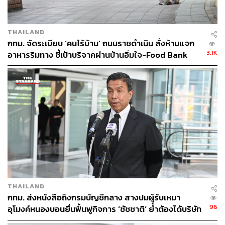
THAILAND
กทม. จัดระเบียบ ‘คนไร้บ้าน’ ถนนราชดำเนิน สั่งห้ามแจก
3.1K
อาหารริมทาง ชี้เป้าบริจาคผ่านบ้านอิ่มใจ-Food Bank
THAILAND
กทม. ส่งหนังสือถึงกรมบัญชีกลาง สางปมผู้รับเหมา
96
อุโมงค์หนองบอนยื่นฟื้นฟูกิจการ ‘ชัชชาติ’ ย้ำต้องได้บริษัท
มั่นคง เร่งแก้บิ๊กโปรเจกต์ดีเลย์