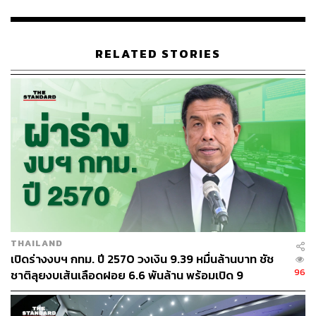
ซึ่งจะเปิดให้บริการตามปกติทุกวัน เวลา 04.30-22.00 น.
ตั้งแต่วันที่ 1 สิงหาคม 2565 เป็นต้นไป
RELATED STORIES
TAGS:
สวนลุมพินี
ชัชชาติ สิทธิพันธุ์
สวนสาธารณะ
สวนจตุจักร
ผู้ว่าฯ กทม.
ผู้ว่าราชการกรุงเทพมหานคร
อุทยานเบญจสิริ
1.0K
THAILAND
เปิดร่างงบฯ กทม. ปี 2570 วงเงิน 9.39 หมื่นล้านบาท ชัช
96
ชาติลุยงบเส้นเลือดฝอย 6.6 พันล้าน พร้อมเปิด 9
ยุทธศาสตร์พัฒนาเมือง
ABOUT THE AUTHOR