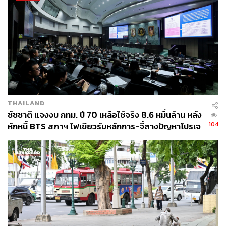
THE STANDARD TEAM
กองบรรณาธิการ THE STANDARD
THAILAND
ชัชชาติ แจงงบ กทม. ปี 70 เหลือใช้จริง 8.6 หมื่นล้าน หลัง
104
หักหนี้ BTS สภาฯ ไฟเขียวรับหลักการ-จี้สางปัญหาโปรเจ
กต์ล่าช้า