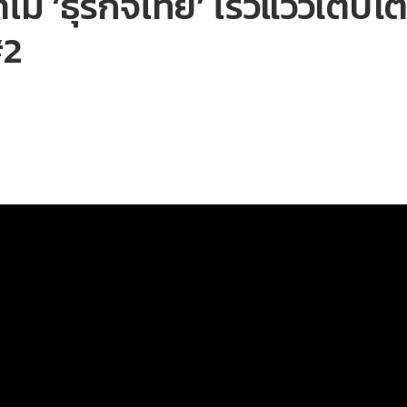
ไม ‘ธุรกิจไทย’ ไร้วี่แววเติบโ
#2