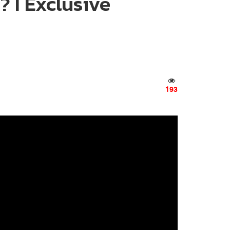
ต? I Exclusive
193