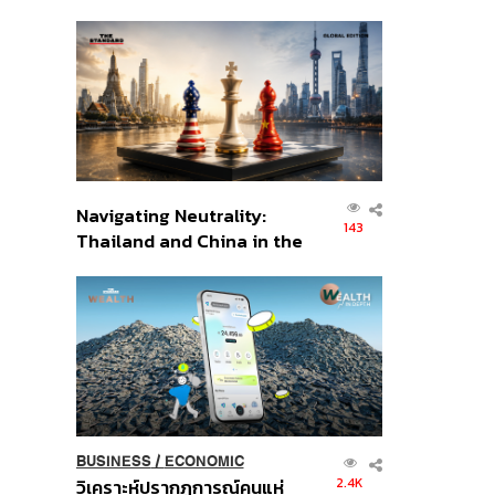
เศรษฐกิจเชิงรุก ประกาศหุ้น
ส่วนยุทธศาสตร์ไทย –
อินโดนีเซีย
Navigating Neutrality:
143
Thailand and China in the
Age of a New Global
Order
BUSINESS
/
ECONOMIC
2.4K
วิเคราะห์ปรากฏการณ์คนแห่