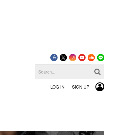
LOG IN
SIGN UP