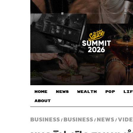
HOME
NEWS
WEALTH
POP
LIF
ABOUT
BUSINESS
BUSINESS
NEWS
VID
/
/
/