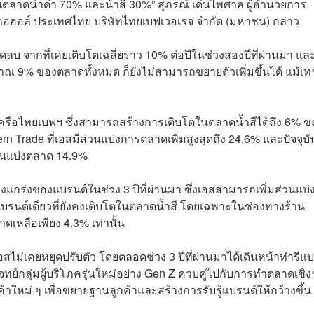
ป็นตลาดน้ำดำ 70% และน้ำสี 30%” สุภรณ์ เด่นไพศาล ผู้อำนวยการ
ีแอลกอฮอล์ ประเทศไทย บริษัทไทยเบฟเวอเรจ จำกัด (มหาชน) กล่าว
 จากที่เคยเติบโตเฉลี่ยราว 10% ต่อปีในช่วงสองปีที่ผ่านมา แล
มาณ 9% ของตลาดทั้งหมด ก็ยังไม่สามารถขยายตัวเพิ่มขึ้นได้ แม้เท
ครือไทยเบฟฯ ซึ่งสามารถสร้างการเติบโตในตลาดน้ำสีได้ถึง 6% ข
rade ที่เอสมีส่วนแบ่งการตลาดเพิ่มสูงสุดถึง 24.6% และปัจจุบั
่วนแบ่งตลาด 14.9%
แกร่งของแบรนด์ในช่วง 3 ปีที่ผ่านมา ซึ่งเอสสามารถเพิ่มส่วนแบ่
นแบรนด์เดียวที่ยังคงเติบโตในตลาดน้ำสี โดยเฉพาะในช่องทางร้าน
าดเหลือเพียง 4.3% เท่านั้น
เอสไม่เคยหยุดปรับตัว โดยตลอดช่วง 3 ปีที่ผ่านมาได้เดินหน้าทำรีแบ
ย์กลุ่มผู้บริโภครุ่นใหม่อย่าง Gen Z ควบคู่ไปกับการทำตลาดเชิง
ินค้าใหม่ ๆ เพื่อขยายฐานลูกค้าและสร้างการรับรู้แบรนด์ให้กว้างขึ้น