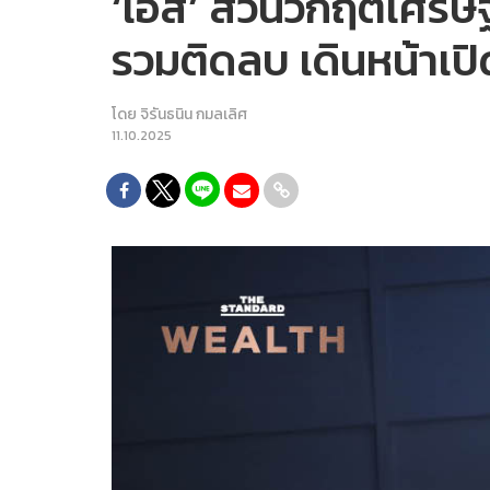
‘เอส’ สวนวิกฤตเศรษฐ
รวมติดลบ เดินหน้าเป
โดย
จิรันธนิน กมลเลิศ
11.10.2025