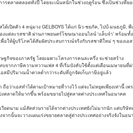
ตลาดตลอดทั้งปี โดยจะเน้นหนักในช่วงฤดูร้อน ซึ่งเป็นช่วงที่ย
สได้เปิดตัว 4 หนุ่มวง GELBOYS ได้แก่ นิว-ชยภัค, ไปป์-มนธภูมิ, พี
งแต่ละรสชาติ ผ่านภาพยนตร์โฆษณาออนไลน์ ‘แล็บจ๋า’ พร้อมทั้ง
พื่อให้ผู้บริโภคได้สัมผัสประสบการณ์จริงกับรสชาติใหม่ ๆ ของเอส
เศรษฐกิจของภาครัฐ โดยเฉพาะโครงการคนละครึ่ง จะช่วยสร้าง
จากภาษีความหวานเฟส 4 ที่เริ่มบังคับใช้ตั้งแต่เดือนเมษายนที่ผ
เอสมีปริมาณน้ำตาลต่ำกว่าระดับที่ถูกจัดเก็บภาษีอยู่แล้ว
 ถือว่าเอสทำได้ตามเป้าหมายที่วางไว้ แต่จะไม่หยุดเพียงเท่านี้ เพ
บ่งตลาดให้มากขึ้น พร้อมขยายไปสู่ตลาดต่างประเทศในอนาคต
เวียดนาม แม้สัดส่วนรายได้จากต่างประเทศยังไม่มากนัก แต่บริษัทต
งจากนั้นจะวางแผนเร่งขยายตลาดสู่ต่างประเทศอย่างจริงจังในอน