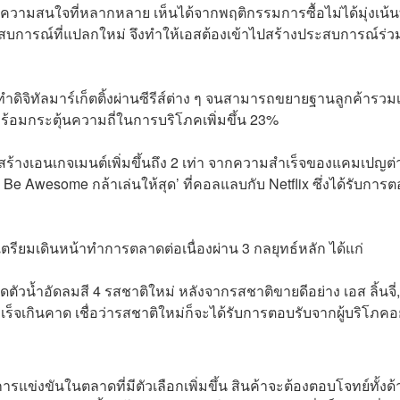
ีความสนใจที่หลากหลาย เห็นได้จากพฤติกรรมการซื้อไม่ได้มุ่งเน้นท
ะสบการณ์ที่แปลกใหม่ จึงทำให้เอสต้องเข้าไปสร้างประสบการณ์ร่ว
ำดิจิทัลมาร์เก็ตติ้งผ่านซีรีส์ต่าง ๆ จนสามารถขยายฐานลูกค้ารวมเ
พร้อมกระตุ้นความถี่ในการบริโภคเพิ่มขึ้น 23%
ร้างเอนเกจเมนต์เพิ่มขึ้นถึง 2 เท่า จากความสำเร็จของแคมเปญต่
 Awesome กล้าเล่นให้สุด’ ที่คอลแลบกับ Netflix ซึ่งได้รับการ
ียมเดินหน้าทำการตลาดต่อเนื่องผ่าน 3 กลยุทธ์หลัก ได้แก่
ดตัวน้ำอัดลมสี 4 รสชาติใหม่ หลังจากรสชาติขายดีอย่าง เอส ลิ้นจี่
ร็จเกินคาด เชื่อว่ารสชาติใหม่ก็จะได้รับการตอบรับจากผู้บริโภคอ
รแข่งขันในตลาดที่มีตัวเลือกเพิ่มขึ้น สินค้าจะต้องตอบโจทย์ทั้งด