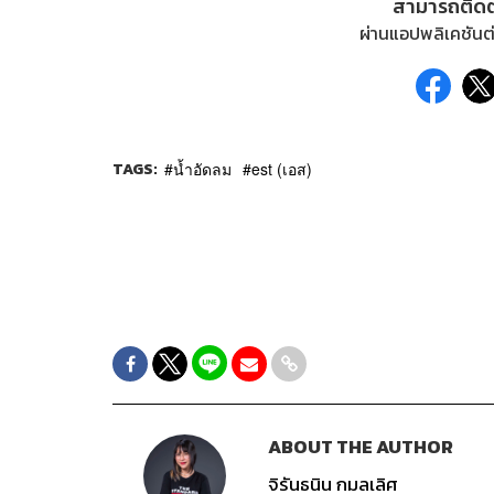
สามารถติด
ผ่านแอปพลิเคชันต่
TAGS:
น้ำอัดลม
est (เอส)
ABOUT THE AUTHOR
จิรันธนิน กมลเลิศ