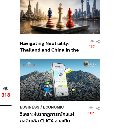
อินโดนีเซีย
Navigating Neutrality:
187
Thailand and China in the
Age of a New Global
Order
318
BUSINESS
/
ECONOMIC
2.6K
วิเคราะห์ปรากฏการณ์คนแห่
ขอสินเชื่อ CLICX อาจเป็น
เพียงยอดภูเขาน้ำแข็ง ของ