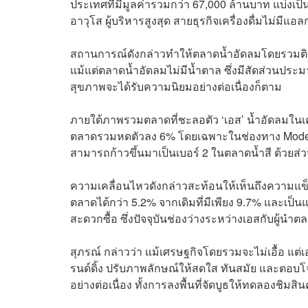
ประเทศที่มีมูลค่ารวมกว่า 67,000 ล้านบาท แบ่งเ
อาวุโส ผู้บริหารสูงสุด สายธุรกิจเครื่องดื่มไม่ม
สถานการณ์ดังกล่าวทำให้ตลาดน้ำอัดลมโดยรวมติดลบ
แม้แต่ตลาดน้ำอัดลมไม่มีน้ำตาล ซึ่งมีสัดส่วนประ
สุขภาพจะได้รับความนิยมอย่างต่อเนื่องก็ตาม
ภายใต้ภาพรวมตลาดที่ชะลอตัว ‘เอส’ น้ำอัดลมในเ
ตลาดรวมหดตัวลง 6% โดยเฉพาะในช่องทาง Modern T
สามารถก้าวขึ้นมาเป็นเบอร์ 2 ในตลาดน้ำสี ด้วยส
ความเคลื่อนไหวดังกล่าวสะท้อนให้เห็นถึงความแข็ง
ตลาดได้กว่า 5.2% จากเดิมที่มีเพียง 9.7% และเป็
สะดวกซื้อ ซึ่งปัจจุบันช่องว่างระหว่างเอสกับผู้นำตล
สุภรณ์ กล่าวว่า แม้เศรษฐกิจโดยรวมจะไม่เอื้อ แต่
รนด์ดิ้ง ปรับภาพลักษณ์ให้สดใส ทันสมัย และตอบโจท
อย่างต่อเนื่อง ทั้งการลงพื้นที่จัดบูธให้ทดลองชิมส