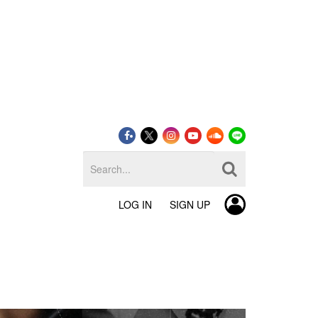
LOG IN
SIGN UP