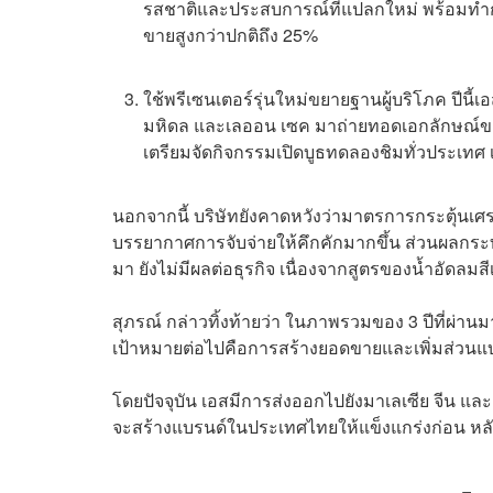
รสชาติและประสบการณ์ที่แปลกใหม่ พร้อมทำการ
ขายสูงกว่าปกติถึง 25%
ใช้พรีเซนเตอร์รุ่นใหม่ขยายฐานผู้บริโภค ปีนี้เอ
มหิดล และเลออน เซค มาถ่ายทอดเอกลักษณ์ขอ
เตรียมจัดกิจกรรมเปิดบูธทดลองชิมทั่วประเทศ เ
นอกจากนี้ บริษัทยังคาดหวังว่ามาตรการกระตุ้น
บรรยากาศการจับจ่ายให้คึกคักมากขึ้น ส่วนผลกระทบ
มา ยังไม่มีผลต่อธุรกิจ เนื่องจากสูตรของน้ำอัดลมสี
สุภรณ์ กล่าวทิ้งท้ายว่า ในภาพรวมของ 3 ปีที่ผ่านมา
เป้าหมายต่อไปคือการสร้างยอดขายและเพิ่มส่วนแ
โดยปัจจุบัน เอสมีการส่งออกไปยังมาเลเซีย จีน และ
จะสร้างแบรนด์ในประเทศไทยให้แข็งแกร่งก่อน หลั