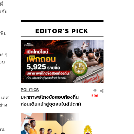
ี่
มกับ
EDITOR'S PICK
พิ่ม
าง ๆ
ตอบ
POLITICS
596
มหากาพย์โกงข้อสอบท้องถิ่น
, เอส
ก่อนเดินหน้าสู่จุดจบในสัปดาห์
ย่าง
นี้
้าน