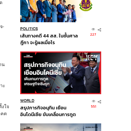
อด
เจ-
POLITICS
227
เส้นทางคดี 44 สส. ในชั้นศาล
ฎีกา จะรู้ผลเมื่อไร
่าน
ราะ
WORLD
ั้งใจ
551
สรุปภารกิจอนุทิน เยือน
าคต
อินโดนีเซีย ขับเคลื่อนการทูต
เศรษฐกิจเชิงรุก ประกาศหุ้น
ส่วนยุทธศาสตร์ไทย –