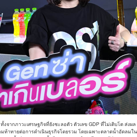
 ทั้งจากภาวะเศรษฐกิจที่ยังชะลอตัว ตัวเลข GDP ที่ไม่เติบโต ส่งผล
ความท้าทายต่อการดำเนินธุรกิจโดยรวม โดยเฉพาะตลาดน้ำอัดลมใน