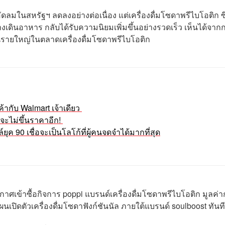
อัดลมในสหรัฐฯ ลดลงอย่างต่อเนื่อง แต่เครื่องดื่มโซดาพรีไบโอติก ซึ
บทางเดินอาหาร กลับได้รับความนิยมเพิ่มขึ้นอย่างรวดเร็ว เห็นได้จาก
่นรายใหญ่ในตลาดเครื่องดื่มโซดาพรีไบโอติก
ค้ากับ Walmart เจ้าเดียว
นี้จะไม่ขึ้นราคาอีก!
ยุค 90 เชื่อจะเป็นโลโก้ที่ผู้คนจดจำได้มากที่สุด
เข้าซื้อกิจการ poppi แบรนด์เครื่องดื่มโซดาพรีไบโอติก มูลค่า
ปิดตัวเครื่องดื่มโซดาฟังก์ชันนัล ภายใต้แบรนด์ soulboost ทันที