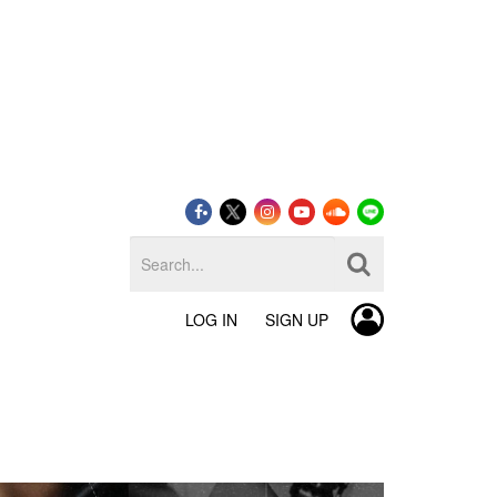
LOG IN
SIGN UP