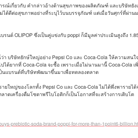
จารณ์เกี่ยวกับ คำกล่าวอ้างด้านสุขภาพของผลิตภัณฑ์ และบริษัทยัง
่ได้ดีต่อสุขภาพอย่างที่ระบุไว้บนบรรจุภัณฑ์ แต่เมื่อวันศุกร์ที่ผ่าน
รนด์ OLIPOP ซึ่งเป็นคู่แข่งกับ poppi ก็มีมูลค่าประเมินสูงถึง 1.8
์ว่า บริษัทยักษ์ใหญ่อย่าง Pepsi Co และ Coca-Cola ให้ความสนใจ
ไปได้ยากที่ Coca-Cola จะซื้อ เพราะเมื่อไม่นานมานี้ Coca-Cola เพิ
งเป็นแบรนด์ที่บริษัทพัฒนาขึ้นมาเพื่อทดลองตลาด
่มรายใหญ่ของโลกทั้ง Pepsi Co และ Coca-Cola ไม่ได้พึ่งพารายได
ลาดเครื่องดื่มโซดาพรีไบโอติกก็เป็นโอกาสที่จะสร้างการเติบโต
ys-prebiotic-soda-brand-poppi-for-more-than-1point6-billion.h