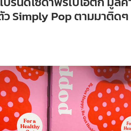
แบรนด์โซดาพรีไบโอติก มูลค่
ดตัว Simply Pop ตามมาติดๆ