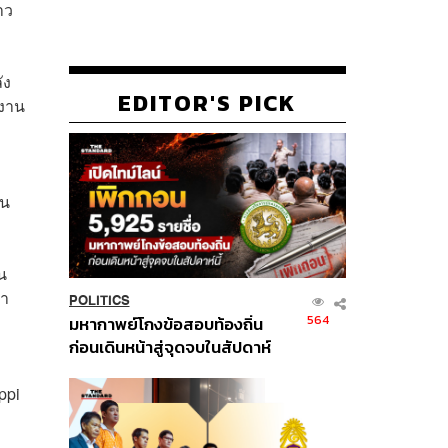
าว
ัง
EDITOR'S PICK
ยงาน
็น
คน
ทำ
POLITICS
564
มหากาพย์โกงข้อสอบท้องถิ่น
ก่อนเดินหน้าสู่จุดจบในสัปดาห์
นี้
ppi