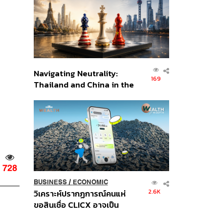
อินโดนีเซีย
Navigating Neutrality:
169
Thailand and China in the
Age of a New Global
Order
728
BUSINESS
/
ECONOMIC
2.6K
วิเคราะห์ปรากฏการณ์คนแห่
ขอสินเชื่อ CLICX อาจเป็น
เพียงยอดภูเขาน้ำแข็ง ของ