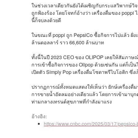
ในช่วงเวลาเดียวกันยังได้เผชิญกับกระแสวิพากษ์วิ
ถูกฟ้องร้อง โดยโจทก์อ้างว่า เครื่องดื่มของ poppi ไม
นี้ก็จบลงด้วยดี
ในขณะที่ poppi ถูก PepsiCo ซื้อกิจการไปแล้ว ฝั่งแบ
ล้านดอลลาร์ ราว 66,600 ล้านบาท
ทั้งนี้ในปี 2023 CEO ของ OLIPOP เคยให้สัมภาษณ
การเข้าซื้อกิจการของ Olipop ด้วยเช่นกัน แต่ก็เป็น
เปิดตัว Simply Pop เครื่องดื่มโซดาพรีไบโอติก ซึ่
ปรากฏการณ์ทั้งหมดแสดงให้เห็นว่า ยักษ์เครื่องดื
การขายน้ำอัดลมอย่างเดียวแล้ว โดยการเข้ามาบุกต
ท่ามกลางเทรนด์สุขภาพที่กำลังมาแรง
อ้างอิง:
https://www.cnbc.com/2025/03/17/pepsico-bu