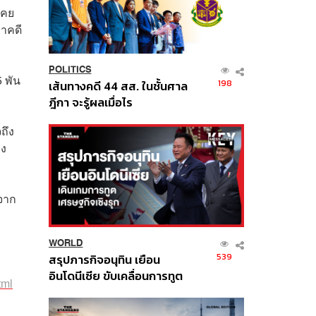
เคย
มาคดี
POLITICS
5 พัน
198
เส้นทางคดี 44 สส. ในชั้นศาล
ฎีกา จะรู้ผลเมื่อไร
ถึง
่ง
้จาก
WORLD
539
สรุปภารกิจอนุทิน เยือน
อินโดนีเซีย ขับเคลื่อนการทูต
tml
เศรษฐกิจเชิงรุก ประกาศหุ้น
ส่วนยุทธศาสตร์ไทย –