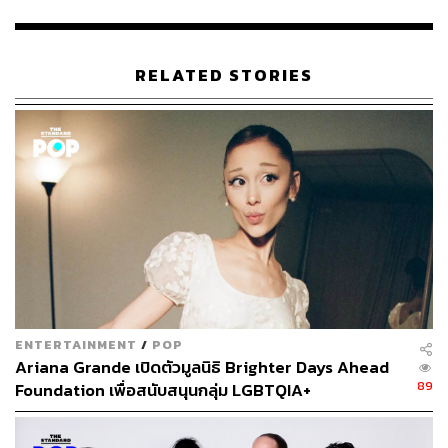
ตนได้ทำงานองค์กรหญิงรักหญิง โดยกรณีแรกที่เจอคือผู้หญิง
คนหนึ่งชื่อหนิง หนิงมีแฟนเป็นผู้หญิง หนิงทำหน้างานเป็น
พนักงานรัฐวิสาหกิจ แฟนของหนิงต้องรักษาพยาบาล สิ่งที่
RELATED STORIES
เกิดขึ้นคือหนิงเดินทางไปที่โรงพยาบาลเอกชน ไม่สามารถ
เซ็นเอกสารรักษาพยาบาลได้ จากนั้นไม่ถึง 10 วันแฟนของ
หนิงเสียชีวิต
หนิงได้พูดคุยและตั้งคำถามว่า ทำไมวันนั้นถึงเซ็นเอกสารไม่
ได้ ถ้าเซ็นเอกสารได้แฟนเขาจะรอดใช่ไหม สิ่งนั้นทำให้เรา
รู้สึกว่าเราไม่สามารถจะหยุดการเดินทางของการทำงาน
เรื่องที่ขับเคลื่อนเรื่องนี้ได้
ด้าน ณชเล บุญญาภิสมภาร ตัวแทนประชาชน ได้อ่านหลัก
การและเหตุผลของ พ.ร.บ.สมรสเท่าเทียม ฉบับประชาชน ต่อ
ENTERTAINMENT
/
POP
ที่ประชุม โดยระบุว่า
Ariana Grande เปิดตัวมูลนิธิ Brighter Days Ahead
89
Foundation เพื่อสนับสนุนกลุ่ม LGBTQIA+
ประมวลกฎหมายแพ่งและพาณิชย์กำหนดให้บุคคลเพศชาย
และเพศหญิงตามเพศกำเนิดเท่านั้นที่จะจดทะเบียนสมรสเป็น