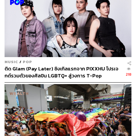
คู่สมรสตามกฎหมาย ทำให้บุคคลที่มีรสนิยมทางเพศต่างออก
ไป ไม่ว่าจะเป็นบุคคลที่รักเพศเดียวกัน บุคคลข้ามเพศ บุคคล
ที่รักทั้งสองเพศ หรือบุคคลเพศหลากหลาย ไม่สามารถจด
ทะเบียนสมรสและเป็นคู่สมรสกันได้ตามกฎหมาย
ทำให้บุคคลเหล่านั้นประสบปัญหาจากการขาดการรับรอง
สิทธิต่างๆ ที่เกิดจากจดทะเบียนสมรส เช่น สิทธิในการรับบุตร
บุญธรรมร่วมกัน สิทธิในการจัดการทรัพย์สินในการเป็น
ทายาทโดยธรรมในการรับมรดกจากคู่ชีวิต จึงจำเป็นจะต้อง
MUSIC
/
POP
แก้ไขโดยใช้ภาษาที่เป็นกลางทางเพศภาวะ
ติด Glam (Pay Later) ซิงเกิลแรกจาก PIXXHU โปรเจ
218
กต์รวมตัวของศิลปิน LGBTQ+ สู่วงการ T-Pop
ในการยินยอมให้บุคคลทุกเพศกำเนิด ทุกรสนิยมทางเพศ และ
ทุกอัตลักษณ์ทางเพศ สามารถเข้าถึงและจดทะเบียนสมรส
เป็นคู่สมรสที่ชอบด้วยกฎหมายได้ ซึ่งสอดคล้องกับหลักการ
ความเสมอภาคต่อหน้ากฎหมายและหลักศักดิ์ศรีความเป็น
มนุษย์ จึงจำเป็นต้องตราพระราชบัญญัตินี้ โดยที่ พ.ร.บ.สมรส
เท่าเทียม ฉบับภาคประชาชน ได้ถูกร่างภายใต้หลักการ
ทั้งหมด 6 หลักการ