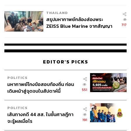
ชั่วคราว หลังเหตุใช้อาวุธปืนภายใน
ราชกิจจานุเบกษา
โรงเรียนคลี่คลาย
THAILAND
TAGS:
กฎหมายสมรสเท่าเทียม
ชุมาพร แต่งเกลี้ยง
สรุปมหากาพย์กล้องส่องพระ
ณชเล บุญญาภิสมภาร
LGBTQIA+
717
ZEISS Blue Marine จากสัญญา
กฎหมายการสมรสเพศเดียวกัน
ความเท่าเทียมทางเพศ
ผลิต 8.3 ล้าน สู่ข้อพิพาท ‘มา
สมรสเท่าเทียม
เวลล์ฯ’ ฟ้อง ‘โทน บางแค’ ผิดนัด
จ่ายหนี้-แอบระบุแบรนด์
EDITOR'S PICKS
POLITICS
มหากาพย์โกงข้อสอบท้องถิ่น ก่อน
370
551
เดินหน้าสู่จุดจบในสัปดาห์นี้
ABOUT THE AUTHOR
POLITICS
เส้นทางคดี 44 สส. ในชั้นศาลฎีกา
THE STANDARD TEAM
191
จะรู้ผลเมื่อไร
กองบรรณาธิการ THE STANDARD