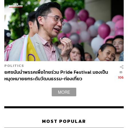
หลักการที่ 5 ให้บุคคลทั้งสองคน ทั้งคู่รักต่างเพศ คู่รักเพศ
เดียวกัน และคู่รักเพศหลากหลาย ที่จดทะเบียนสมรสเป็นคู่
สมรสตามกฎหมาย สามารถรับผู้เยาว์เป็นบุตรบุญธรรมร่วม
กันได้ตามประมวลกฎหมายแพ่งและพาณิชย์ มีสิทธิหน้าที่
ของบิดา มารดา และบุพการี
และหลักการสุดท้าย ให้บุคคลสองคน ทั้งคู่รักต่างเพศ คู่รัก
เพศเดียวกัน และคู่รักเพศหลากหลาย ซึ่งจดทะเบียนสมรสเป็น
POLITICS
คู่สมรสที่ชอบด้วยกฎหมาย มีสิทธิหน้าที่ต่างๆ เช่นเดียวกับคู่
ยศชนันนำพรรคเพื่อไทยร่วม Pride Festival มองเป็น
สมรสชายและหญิง
106
หมุดหมายยกระดับวัฒนธรรม-ท่องเที่ยว
และบัญญัติให้คู่สมรสเพศเดียวกันที่จดทะเบียนสมรสตาม
MORE
ประมวลกฎหมายแพ่งและพาณิชย์ถือเป็นคู่สมรสที่ชอบด้วย
กฎหมายบทบัญญัติใดๆ ตามประมวลกฎหมาย พระราช
บัญญัติ กฎกระทรวง และอื่นๆ ที่บัญญัติให้สิทธิแก่สามีภรรยา
คู่สมรส หรือบิดามารดา ให้หมายความรวมถึงคู่สมรสและ
MOST POPULAR
บุพการีตามมาตรา 1598/42 และมาตรา 1598/43