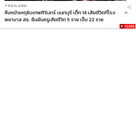
THAILAND
คืบหน้าเหตุยิงเทพศิรินทร์ นนทบุรี เด็ก 14 เสียชีวิตที่โรง
...
พยาบาล สธ. ยืนยันครูเสียชีวิต 5 ราย เจ็บ 22 ราย
News
Wealth
Pop
Podcast
Video
Now
Opinion
Careers
Events
Privacy
About
Contact
Policy
FOR
ADVERTISING
MEMBERSHIP