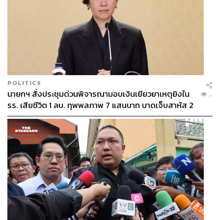
POLITICS
นายกฯ สั่งประชุมด่วนพิจารณามอบเงินเยียวยาเหตุยิงใน
...
รร. เสียชีวิต 1 ลบ. ทุพพลภาพ 7 แสนบาท บาดเจ็บสาหัส 2
แสนบาท บาดเจ็บเล็กน้อย 1 แสนบาท