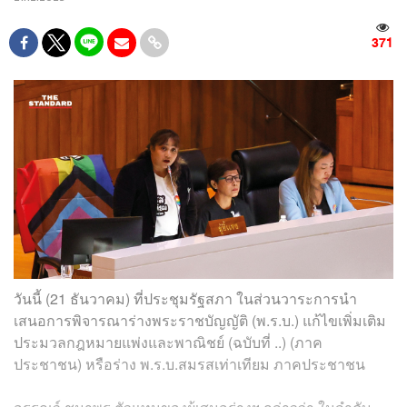
371
วันนี้ (21 ธันวาคม) ที่ประชุมรัฐสภา ในส่วนวาระการนำ
เสนอการพิจารณาร่างพระราชบัญญัติ (พ.ร.บ.) แก้ไขเพิ่มเติม
ประมวลกฎหมายแพ่งและพาณิชย์ (ฉบับที่ ..) (ภาค
ประชาชน) หรือร่าง พ.ร.บ.สมรสเท่าเทียม ภาคประชาชน