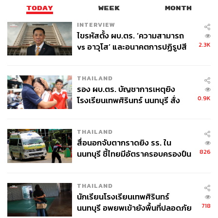
TODAY
WEEK
MONTH
“หากรัฐสภาโปรดรับร่างหลักการ พ.ร.บ.สมรสเท่าเทียม ภาค
ประชาชน รัฐสภาแห่งนี้ไม่เพียงแต่จะมอบความสุขให้แก่คู่รัก
INTERVIEW
ไขรหัสตั้ง ผบ.ตร. ‘ความสามารถ
ที่เป็นคู่รักเพศเดียวกันและคู่รักเพศหลากหลายเท่านั้น แต่
2.3K
vs อาวุโส’ และอนาคตการปฏิรูปสี
รัฐสภายังจะมอบความสุขให้คนที่เป็นพ่อ คนที่เป็นแม่ คนที่
กากี กับ พล.ต.อ. เอก อังสนานนท์
เป็นคนรอบข้างคน นั่นถึงจะเป็นของขวัญรับปีใหม่ 2567 ให้
กับประชาชนที่กำลังสนับสนุนร่าง พ.ร.บ.สมรสเท่าเทียม ภาค
THAILAND
ประชาชนนี้” ณชเลกล่าว
รอง ผบ.ตร. บัญชาการเหตุยิง
0.9K
โรงเรียนเทพศิรินทร์ นนทบุรี สั่ง
ด้าน นัยนา สุภาพึ่ง กล่าวว่า ที่สำคัญคือร่างดังกล่าวต้องเป็น
ค้นหา 2 รอบยืนยันไร้คนติดค้าง พบ
ร่างที่ใช่ ใช้ได้จริง ใช้ได้เลย ร่างประมวลกฎหมายฉบับนี้ใน
ศพปู่-ย่าที่บ้านพักผู้ก่อเหตุ
กฎหมายรองต้องมีการระบุให้ชัดเจน เช่น คำว่าบุพการี ผู้
THAILAND
ปกครอง ต้องหมายถึงคู่รักเพศเดียวกัน คู่รักเพศหลากหลาย
สื่อนอกจับตากราดยิง รร. ใน
ด้วย
826
นนทบุรี ชี้ไทยมีอัตราครอบครองปืน
สูงในระดับต้นของภูมิภาค
ตนอยากให้เพิ่มหลักการที่สำคัญในร่างกฎหมาย เพราะเมื่อมี
THAILAND
ประกาศใช้ในราชกิจจานุเบกษาแล้วจะได้ให้มีผลบังคับใช้ได้
นักเรียนโรงเรียนเทพศิรินทร์
ทันที และในฐานะรัฐบาลที่มีอำนาจในการบัญชาการควรสั่ง
718
นนทบุรี อพยพเข้ายังพื้นที่ปลอดภัย
ให้หน่วยราชการเตรียมพร้อมใช้ร่างกฎหมายหลังประกาศ