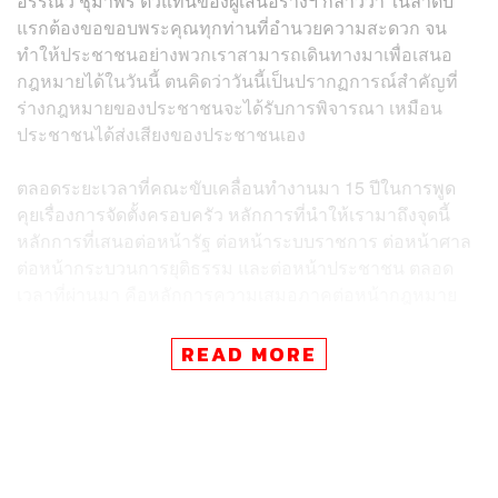
อรรณว์ ชุมาพร ตัวแทนของผู้เสนอร่างฯ กล่าวว่า ในลำดับ
แรกต้องขอขอบพระคุณทุกท่านที่อำนวยความสะดวก จน
ทำให้ประชาชนอย่างพวกเราสามารถเดินทางมาเพื่อเสนอ
กฎหมายได้ในวันนี้ ตนคิดว่าวันนี้เป็นปรากฏการณ์สำคัญที่
ร่างกฎหมายของประชาชนจะได้รับการพิจารณา เหมือน
ประชาชนได้ส่งเสียงของประชาชนเอง
ตลอดระยะเวลาที่คณะขับเคลื่อนทำงานมา 15 ปีในการพูด
คุยเรื่องการจัดตั้งครอบครัว หลักการที่นำให้เรามาถึงจุดนี้
หลักการที่เสนอต่อหน้ารัฐ ต่อหน้าระบบราชการ ต่อหน้าศาล
ต่อหน้ากระบวนการยุติธรรม และต่อหน้าประชาชน ตลอด
เวลาที่ผ่านมา คือหลักการความเสมอภาคต่อหน้ากฎหมาย
อรรณว์ได้ยกวิทยานิพนธ์ของ ชวินโรจน์ ธีรพัชรพร มานำ
READ MORE
เสนอต่อที่ประชุม พร้อมระบุว่า วิทยานิพนธ์เล่มนี้เขียนมา
ตั้งแต่ปี 2559 ได้รับรางวัลวิทยานิพนธ์ดีเด่นในปี 2560
การมีงานวิจัยที่ดีขนาดนี้ทำให้จุดตั้งต้นของเรามีความเข้ม
แข็ง วิทยานิพนธ์เล่มนี้ชื่อว่า ‘สิทธิความเสมอภาคในการ