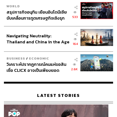
ABOUT THE PHOTOGRAPHER
WORLD
สรุปภารกิจอนุทิน เยือนอินโดนีเซีย
ฐานิส สุดโต
533
ขับเคลื่อนการทูตเศรษฐกิจเชิงรุก
บรรณาธิการภาพ ประจำสำนักข่าว THE
ประกาศหุ้นส่วนยุทธศาสตร์ไทย –
STANDARD
อินโดนีเซีย
Navigating Neutrality:
Thailand and China in the Age
164
of a New Global Order
BUSINESS
/
ECONOMIC
วิเคราะห์ปรากฏการณ์คนแห่ขอสิน
2.6K
เชื่อ CLICX อาจเป็นเพียงยอด
ภูเขาน้ำแข็ง ของปัญหาหนี้ครัว
เรือนไทยที่ถูกซุกไว้
LATEST STORIES