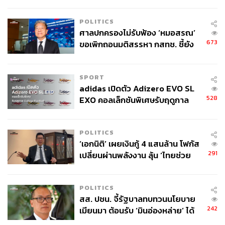
จุดสำคัญ ‘ศีรษะ-หน้าอก’ ครูถูกยิง
4 นัด จากระยะไกล
POLITICS
ศาลปกครองไม่รับฟ้อง ‘หมอสรณ’
673
ขอเพิกถอนมติสรรหา กสทช. ชี้ยัง
ไม่ใช่ผู้เดือดร้อนเสียหาย
SPORT
adidas เปิดตัว Adizero EVO SL
528
EXO คอลเล็กชันพิเศษรับฤดูกาล
College Football
POLITICS
‘เอกนิติ’ เผยเงินกู้ 4 แสนล้าน โฟกัส
291
เปลี่ยนผ่านพลังงาน ลุ้น ‘ไทยช่วย
ไทยพลัส’ เฟส 2 รอประเมินความ
เหมาะสม
POLITICS
สส. ปชน. จี้รัฐบาลทบทวนนโยบาย
242
เมียนมา ต้อนรับ ‘มินอ่องหล่าย’ ได้
แค่สัญญาว่างเปล่า