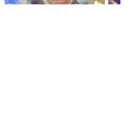
POLITICS
นายกฯ สั่งเข้มพกปืนนอกเคหสถาน ชี้ไม่ใช่เจ้าหน้าที่มีโทษ
...
อุกฉกรรจ์ ปืนถูกขโมยก่อเหตุ เจ้าของร่วมรับผิด
POLITICS
ยศชนัน เคาะแผนความปลอดภัยในรั้วโรงเรียน 90 วัน ส่ง
...
นักสุขภาพจิตดูแล-คุมเข้มคัดกรองสิ่งผิดกฎหมาย