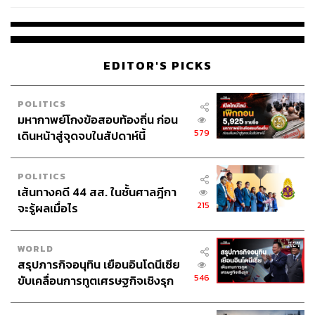
EDITOR'S PICKS
POLITICS
มหากาพย์โกงข้อสอบท้องถิ่น ก่อน
579
เดินหน้าสู่จุดจบในสัปดาห์นี้
POLITICS
เส้นทางคดี 44 สส. ในชั้นศาลฎีกา
215
จะรู้ผลเมื่อไร
WORLD
สรุปภารกิจอนุทิน เยือนอินโดนีเซีย
546
ขับเคลื่อนการทูตเศรษฐกิจเชิงรุก
ประกาศหุ้นส่วนยุทธศาสตร์ไทย –
อินโดนีเซีย