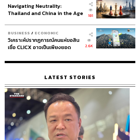
Navigating Neutrality:
Thailand and China in the Age
181
of a New Global Order
BUSINESS
/
ECONOMIC
วิเคราะห์ปรากฏการณ์คนแห่ขอสิน
2.6K
เชื่อ CLICX อาจเป็นเพียงยอด
ภูเขาน้ำแข็ง ของปัญหาหนี้ครัว
เรือนไทยที่ถูกซุกไว้
LATEST STORIES