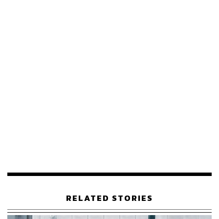
อ้างอิง:
https://www.hollywoodreporter.com/music/music-new
s/drake-dominates-charts-iceman-habibti-maid-of-ho
nour-1236605906/
TAGS:
Billboard 200
อัลบั้ม
Michael Jackson
Drake
Billboard Hot 100
94
RELATED STORIES