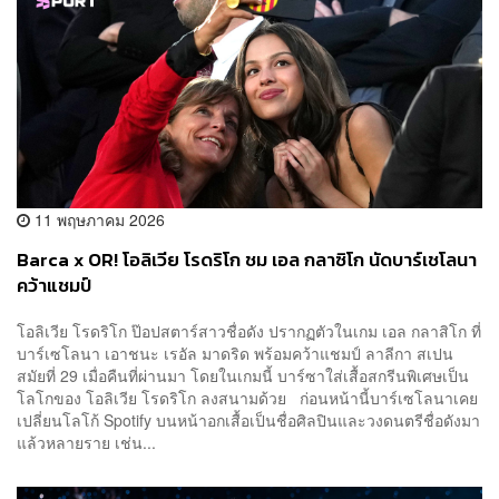
11 พฤษภาคม 2026
Barca x OR! โอลิเวีย โรดริโก ชม เอล กลาซิโก นัดบาร์เชโลนา
คว้าแชมป์
โอลิเวีย โรดริโก ป๊อปสตาร์สาวชื่อดัง ปรากฏตัวในเกม เอล กลาสิโก ที่
บาร์เซโลนา เอาชนะ เรอัล มาดริด พร้อมคว้าแชมป์ ลาลีกา สเปน
สมัยที่ 29 เมื่อคืนที่ผ่านมา โดยในเกมนี้ บาร์ซาใส่เสื้อสกรีนพิเศษเป็น
โลโกของ โอลิเวีย โรดริโก ลงสนามด้วย ก่อนหน้านี้บาร์เซโลนาเคย
เปลี่ยนโลโก้ Spotify บนหน้าอกเสื้อเป็นชื่อศิลปินและวงดนตรีชื่อดังมา
แล้วหลายราย เช่น...