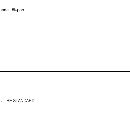
nada
k-pop
ข่าว THE STANDARD