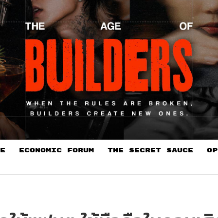
E
ECONOMIC FORUM
THE SECRET SAUCE​
OP