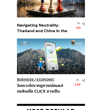
Navigating Neutrality:
165
Thailand and China in the
Age of a New Global
Order
BUSINESS
/
ECONOMIC
2.6K
วิเคราะห์ปรากฏการณ์คนแห่
ขอสินเชื่อ CLICX อาจเป็น
เพียงยอดภูเขาน้ำแข็ง ของ
ปัญหาหนี้ครัวเรือนไทยที่ถูกซุก
ไว้