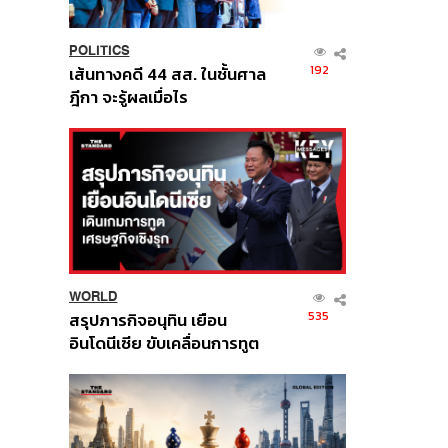
POLITICS
192
เส้นทางคดี 44 สส. ในชั้นศาล
ฎีกา จะรู้ผลเมื่อไร
WORLD
535
สรุปภารกิจอนุทิน เยือน
อินโดนีเซีย ขับเคลื่อนการทูต
เศรษฐกิจเชิงรุก ประกาศหุ้น
ส่วนยุทธศาสตร์ไทย –
อินโดนีเซีย