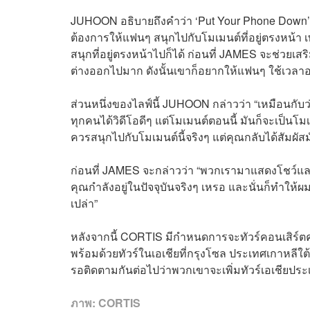
JUHOON อธิบายถึงคำว่า ‘Put Your Phone Down’ นั
ต้องการให้แฟนๆ สนุกไปกับโมเมนต์ที่อยู่ตรงหน้
สนุกที่อยู่ตรงหน้าไปก็ได้ ก่อนที่ JAMES จะช่วยเส
ต่างออกไปมาก ดังนั้นเขาก็อยากให้แฟนๆ ใช้เวลาอยู
ส่วนหนึ่งของไลฟ์นี้ JUHOON กล่าวว่า “เหมือนกับว่า
ทุกคนได้วิดีโอดีๆ แต่โมเมนต์ตอนนี้ มันก็จะเป็นโม
ควรสนุกไปกับโมเมนต์นี้จริงๆ แต่คุณกลับได้สัมผัสม
ก่อนที่ JAMES จะกล่าวว่า “พวกเรามาแสดงโชว์และ
คุณกำลังอยู่ในปัจจุบันจริงๆ เหรอ และนั่นก็ทำให้
เปล่า”
หลังจากนี้ CORTIS มีกำหนดการจะทัวร์คอนเสิร์ตคร
พร้อมด้วยทัวร์ในเอเชียที่กรุงโซล ประเทศเกาหลีใต
รอติดตามกันต่อไปว่าพวกเขาจะเพิ่มทัวร์เอเชียปร
ภาพ:
CORTIS