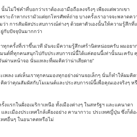
้นไม่ใช่คำที่บอกว่าเราต้องเอามือถือลงจริงๆ เพียงแต่พวกเขา
า เพราะถ้าหากเรามัวแต่ยกโทรศัพท์ถ่าย บางครั้งเราอาจจะพลาดคว
ริมว่า การสัมผัสประสบการณ์ต่างๆ ด้วยตาตัวเองนั้นให้ความรู้สึกที
่กับปัจจุบันมากกว่า
ทุกครั้งที่เราขึ้นเวที มันจะมีความรู้สึกเศร้านิดหน่อยครับ ผมอยา
เมนต์ที่ทุกคนสนุกไปกับประสบการณ์นี้ได้แค่ตอนนี้เท่านั้นนะครับ 
ันผ่านหน้าจอ นั่นแหละที่ผมคิดว่าน่าเสียดาย”
เพลง แต่เห็นเราทุกคนมองทุกอย่างผ่านจอเล็กๆ นั่นก็ทำให้ผมคิดว
ผมคิดว่าคุณสัมผัสกับโมเมนต์และประสบการณ์นี้เพื่อคุณเองจริงๆ หร
ั้งแรกในฝั่งอเมริกาเหนือ ทั้งเมืองต่างๆ ในสหรัฐฯ และแคนาดา
้ และเมืองประเทศใกล้เคียงอย่าง คานากาวะ ประเทศญี่ปุ่น ซึ่งก็ต้
ะเทศอื่นๆ ในอนาคตหรือไม่