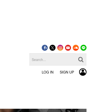
LOG IN
SIGN UP