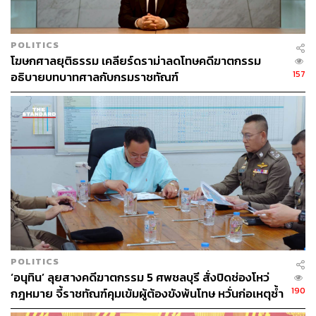
POLITICS
โฆษกศาลยุติธรรม เคลียร์ดราม่าลดโทษคดีฆาตกรรม
157
อธิบายบทบาทศาลกับกรมราชทัณฑ์
POLITICS
‘อนุทิน’ ลุยสางคดีฆาตกรรม 5 ศพชลบุรี สั่งปิดช่องโหว่
190
กฎหมาย จี้ราชทัณฑ์คุมเข้มผู้ต้องขังพ้นโทษ หวั่นก่อเหตุซ้ำ
รอย