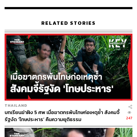
สาธารณสุข เพื่อกระจายวัคซีนไปยังเรือนจำสีขาวในเขตพื้น
ที่อื่นๆ จนกว่าจะครอบคลุมทั่วประเทศ รวมถึงการฉีดวัคซีน
ในเข็มที่ 2 เพื่อสร้างภูมิคุ้มกันต่อโรคอย่างมีประสิทธิภาพ
RELATED STORIES
ควบคู่กับแผนการกระจายวัคซีนของประชาชนทั่วไป
พิสูจน์อักษร: วรรษมล สิงหโกมล
TAGS:
กรมราชทัณฑ์
เรือนจำ
เชื้อไวรัสโคโรนา
วัคซีนโควิด-19
อายุตม์ สินธพพันธุ์
ทัณฑสถาน
THAILAND
บทเรียนฆ่าฝัง 5 ศพ เมื่อฆาตกรพ้นโทษก่อเหตุซ้ำ สังคมจี้
36
247
รัฐงัด ‘โทษประหาร’ คืนความยุติธรรม