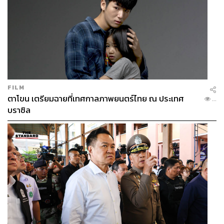
FILM
ตาโขน เตรียมฉายที่เทศกาลภาพยนตร์ไทย ณ ประเทศ
...
บราซิล