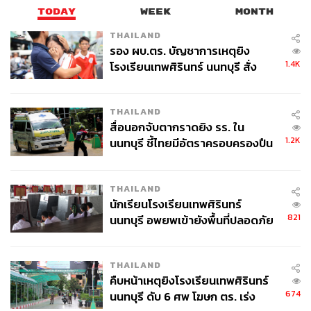
TODAY
WEEK
MONTH
THAILAND
รอง ผบ.ตร. บัญชาการเหตุยิง
1.4K
โรงเรียนเทพศิรินทร์ นนทบุรี สั่ง
ค้นหา 2 รอบยืนยันไร้คนติดค้าง พบ
ศพปู่-ย่าที่บ้านพักผู้ก่อเหตุ
THAILAND
สื่อนอกจับตากราดยิง รร. ใน
1.2K
นนทบุรี ชี้ไทยมีอัตราครอบครองปืน
สูงในระดับต้นของภูมิภาค
THAILAND
นักเรียนโรงเรียนเทพศิรินทร์
821
นนทบุรี อพยพเข้ายังพื้นที่ปลอดภัย
ชั่วคราว หลังเหตุใช้อาวุธปืนภายใน
โรงเรียนคลี่คลาย
THAILAND
คืบหน้าเหตุยิงโรงเรียนเทพศิรินทร์
674
นนทบุรี ดับ 6 ศพ โฆษก ตร. เร่ง