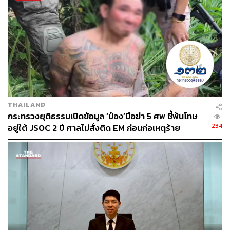
ABOUT THE AUTHOR
THE STANDARD TEAM
กองบรรณาธิการ THE STANDARD
THAILAND
กระทรวงยุติธรรมเปิดข้อมูล ‘ป๋อง’มือฆ่า 5 ศพ ชี้พ้นโทษ
234
อยู่ใต้ JSOC 2 ปี ศาลไม่สั่งติด EM ก่อนก่อเหตุร้าย