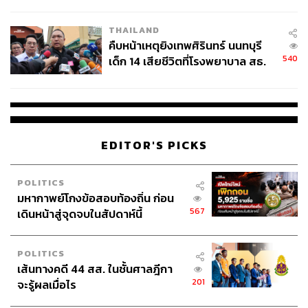
สอบปมขโมยปืนปู่ก่อเหตุ
THAILAND
คืบหน้าเหตุยิงเทพศิรินทร์ นนทบุรี
540
เด็ก 14 เสียชีวิตที่โรงพยาบาล สธ.
ยืนยันครูเสียชีวิต 5 ราย เจ็บ 22
ราย
EDITOR'S PICKS
POLITICS
มหากาพย์โกงข้อสอบท้องถิ่น ก่อน
567
เดินหน้าสู่จุดจบในสัปดาห์นี้
POLITICS
เส้นทางคดี 44 สส. ในชั้นศาลฎีกา
201
จะรู้ผลเมื่อไร