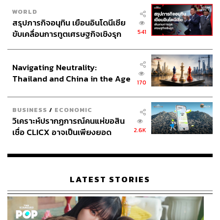
WORLD
สรุปภารกิจอนุทิน เยือนอินโดนีเซีย
541
ขับเคลื่อนการทูตเศรษฐกิจเชิงรุก
ประกาศหุ้นส่วนยุทธศาสตร์ไทย –
อินโดนีเซีย
Navigating Neutrality:
Thailand and China in the Age
170
of a New Global Order
BUSINESS
/
ECONOMIC
วิเคราะห์ปรากฏการณ์คนแห่ขอสิน
2.6K
เชื่อ CLICX อาจเป็นเพียงยอด
ภูเขาน้ำแข็ง ของปัญหาหนี้ครัว
เรือนไทยที่ถูกซุกไว้
LATEST STORIES