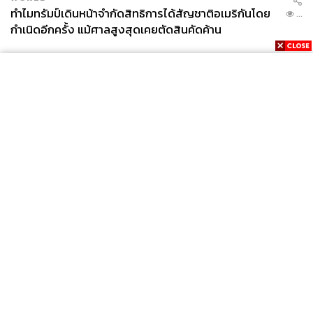
ทำไมทรัมป์เดินหน้าจำกัดสิทธิการได้สัญชาติอเมริกันโดย
...
กำเนิดอีกครั้ง แม้ศาลสูงสุดเคยตัดสินคัดค้าน
News
Wealth
Pop
Podcast
Video
Now
Opinion
Careers
Events
Privacy
About
Contact
Policy
FOR
ADVERTISING
MEMBERSHIP