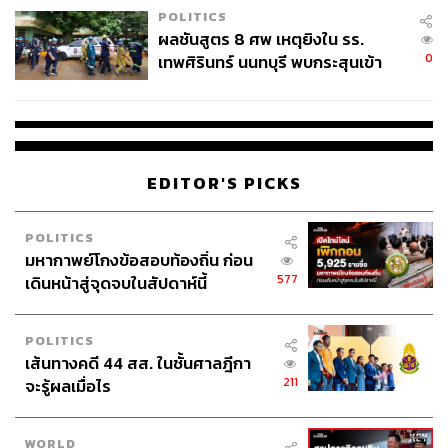
POLITICS
ผลชันสูตร 8 ศพ เหตุยิงใน รร.
0
เทพศิรินทร์ นนทบุรี พบกระสุนเข้า
จุดสำคัญ ‘ศีรษะ-หน้าอก’ ครูถูกยิง
4 นัด จากระยะไกล
EDITOR'S PICKS
POLITICS
มหากาพย์โกงข้อสอบท้องถิ่น ก่อน
577
เดินหน้าสู่จุดจบในสัปดาห์นี้
POLITICS
เส้นทางคดี 44 สส. ในชั้นศาลฎีกา
211
จะรู้ผลเมื่อไร
WORLD