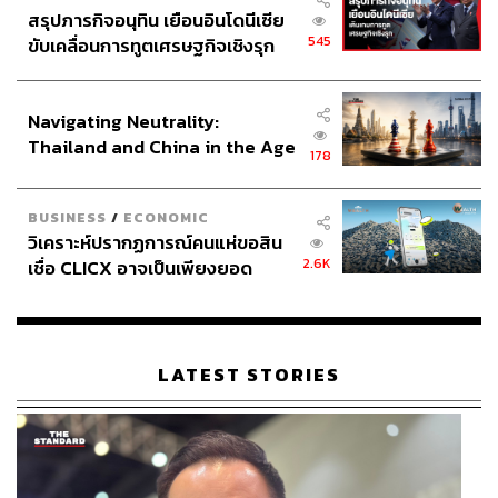
สรุปภารกิจอนุทิน เยือนอินโดนีเซีย
545
ขับเคลื่อนการทูตเศรษฐกิจเชิงรุก
ประกาศหุ้นส่วนยุทธศาสตร์ไทย –
อินโดนีเซีย
Navigating Neutrality:
Thailand and China in the Age
178
of a New Global Order
BUSINESS
/
ECONOMIC
วิเคราะห์ปรากฏการณ์คนแห่ขอสิน
2.6K
เชื่อ CLICX อาจเป็นเพียงยอด
ภูเขาน้ำแข็ง ของปัญหาหนี้ครัว
เรือนไทยที่ถูกซุกไว้
LATEST STORIES