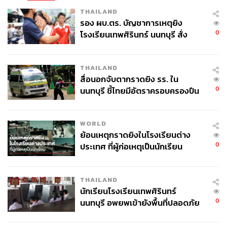
THAILAND
รอง ผบ.ตร. บัญชาการเหตุยิง
0
โรงเรียนเทพศิรินทร์ นนทบุรี สั่ง
ค้นหา 2 รอบยืนยันไร้คนติดค้าง พบ
ศพปู่-ย่าที่บ้านพักผู้ก่อเหตุ
THAILAND
สื่อนอกจับตากราดยิง รร. ใน
0
นนทบุรี ชี้ไทยมีอัตราครอบครองปืน
สูงในระดับต้นของภูมิภาค
WORLD
ย้อนเหตุกราดยิงในโรงเรียนต่าง
0
ประเทศ ที่ผู้ก่อเหตุเป็นนักเรียน
THAILAND
นักเรียนโรงเรียนเทพศิรินทร์
0
นนทบุรี อพยพเข้ายังพื้นที่ปลอดภัย
ชั่วคราว หลังเหตุใช้อาวุธปืนภายใน
โรงเรียนคลี่คลาย