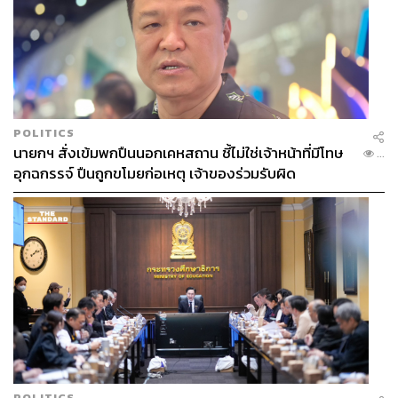
POLITICS
นายกฯ สั่งเข้มพกปืนนอกเคหสถาน ชี้ไม่ใช่เจ้าหน้าที่มีโทษ
...
อุกฉกรรจ์ ปืนถูกขโมยก่อเหตุ เจ้าของร่วมรับผิด
POLITICS