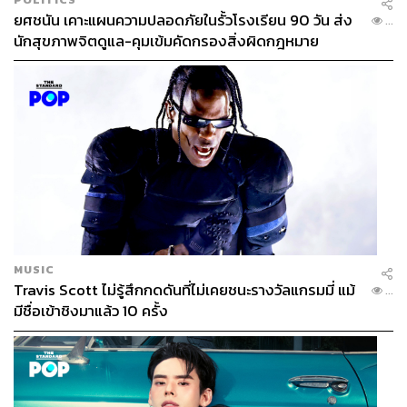
ยศชนัน เคาะแผนความปลอดภัยในรั้วโรงเรียน 90 วัน ส่ง
...
นักสุขภาพจิตดูแล-คุมเข้มคัดกรองสิ่งผิดกฎหมาย
MUSIC
Travis Scott ไม่รู้สึกกดดันที่ไม่เคยชนะรางวัลแกรมมี่ แม้
...
มีชื่อเข้าชิงมาแล้ว 10 ครั้ง