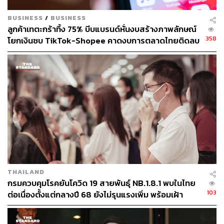
BUSINESS
/
BUSINESS
ลูกค้าเทตะกร้าทิ้ง 75% บีบแบรนด์หั่นงบสร้างภาพลักษณ์
358
โยกเงินซบ TikTok-Shopee คาดงบการตลาดไทยติดลบ
ครั้งแรกในรอบ 14 ปี
THAILAND
กรมควบคุมโรคยันโควิด 19 สายพันธุ์ NB.1.8.1 พบในไทย
103
ต่อเนื่องตั้งแต่กลางปี 68 ยังไม่รุนแรงเพิ่ม พร้อมเฝ้า
ระวัง-ติดตามใกล้ชิด