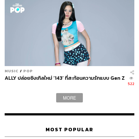
ผู้สนใจเนื้อหาทั้งหมดสามารถดาวน์โหลดได้ฟรีที่
https://ww
w.tcdc.or.th/th/all/service/resource-center/e-book/34560-Tr
end-2025
สามารถติดตาม THE STANDARD WEALTH
ผ่านแอปพลิเคชันต่างๆ ที่คุณสะดวกหรือใช้งานอยู่แล้วได้เลย
MUSIC
/
POP
ALLY ปล่อยซิงเกิลใหม่ ‘143’ ที่สะท้อนความรักแบบ Gen Z
522
TAGS:
Baby Boomer
Millennials
Gen Z
ผู้บริโภค
MORE
Gen X
สํานักงานส่งเสริมเศรษฐกิจสร้างสรรค์ (CEA)
Gen Alpha
MOST POPULAR