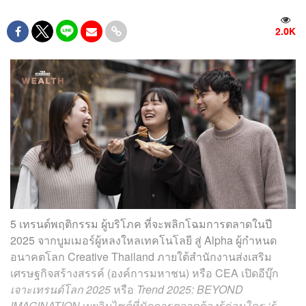
2.0K
5 เทรนด์พฤติกรรม ผู้บริโภค ที่จะพลิกโฉมการตลาดในปี
2025 จากบูมเมอร์ผู้หลงใหลเทคโนโลยี สู่ Alpha
ผู้กำหนด
อนาคตโลก Creative Thailand ภายใต้สำนักงานส่งเสริม
เศรษฐกิจสร้างสรรค์ (องค์การมหาชน) หรือ CEA เปิดอีบุ๊ก
เจาะเทรนด์โลก 2025
หรือ
Trend 2025: BEYOND
IMAGINATION
เผยอินไซต์ที่นักการตลาดต้องรู้ก่อนใคร ‘รู้