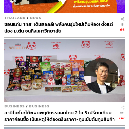
คุ้นเคยกับเทคโนโลยี มีความคิดสร้างสรรค์ ใฝ่ฝันอยากเป็น
คอนเทนต์ครีเอเตอร์ ยูทูเบอร์ และอินฟลูเอ็นเซอร์
THAILAND
/
NEWS
ขอนแก่น ‘เทส’ เต็มฮอลล์! พลังคนรุ่นใหม่เต็มห้อง! ตั้งแต่
นอกจากนี้ Gen Alpha ยังตระหนักถึงปัญหาต่างๆ ของโลก
66
น้อง ม.ต้น จนถึงมหาวิทยาลัย
ไม่ว่าจะเป็นภาวะโลกร้อน ความเหลื่อมล้ำ หรือปัญหา
สุขภาพจิต
พวกเขามองหาธุรกิจ สินค้า และบริการที่ช่วยแก้ปัญหาเหล่า
นี้ และสร้างโลกให้น่าอยู่ยิ่งขึ้น นักการตลาดเตรียมพร้อม
รับมือกับพลังของ Gen Alpha ที่กำลังจะเติบโตและกำหนด
อนาคตของโลก
เมื่อโลกเปลี่ยน ทุกธุรกิจต้องพร้อมปรับตัว การเข้าใจ
พฤติกรรมผู้บริโภคแต่ละเจเนอเรชันไม่ใช่ทางเลือก แต่เป็น
ความจำเป็นที่จะกำหนดความอยู่รอดในปี 2025 แบรนด์ที่
BUSINESS
/
BUSINESS
เข้าใจความแตกต่างและตอบโจทย์ได้ตรงใจจะเป็นผู้ชนะ
อายิโนะโมะโต๊ะเผยพฤติกรรมคนไทย 2 ใน 3 เปรียบเทียบ
ส่วนแบรนด์ที่ยังคงยึดติดกับกลยุทธ์เดิมๆ อาจต้องเผชิญกับ
247
ราคาก่อนซื้อ เป็นเหตุให้ต้องตรึงราคา-คุมเข้มต้นทุนสินค้า
ความท้าทายที่ไม่คาดคิด ถึงเวลาแล้วที่ต้องปรับตัวหรือถูกทิ้ง
ไว้ข้างหลัง