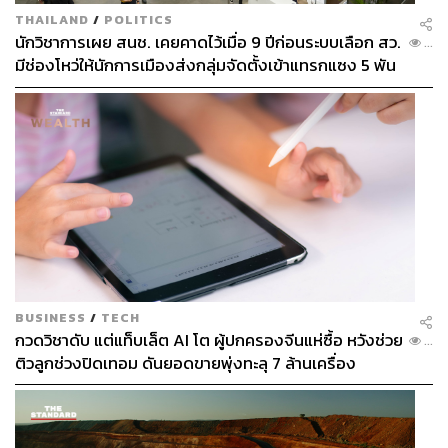
THAILAND
/
POLITICS
นักวิชาการเผย สนช. เคยคาดไว้เมื่อ 9 ปีก่อนระบบเลือก สว.
...
มีช่องโหว่ให้นักการเมืองส่งกลุ่มจัดตั้งเข้าแทรกแซง 5 พัน
ล้านยึดประเทศได้
BUSINESS
/
TECH
กวดวิชาดับ แต่แท็บเล็ต AI โต ผู้ปกครองจีนแห่ซื้อ หวังช่วย
...
ติวลูกช่วงปิดเทอม ดันยอดขายพุ่งทะลุ 7 ล้านเครื่อง