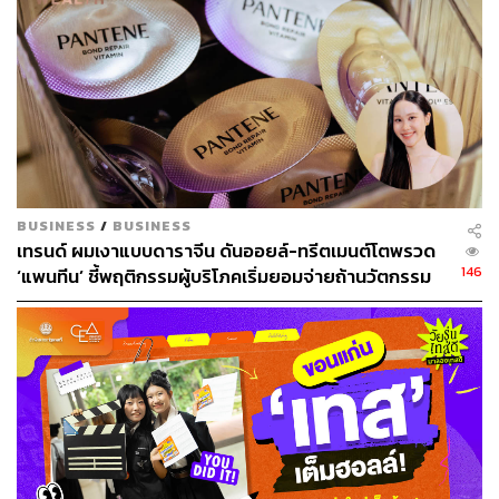
Gen Z
เติบโตมากับเทคโนโลยี สร้างสรรค์เทรนด์ใหม่ๆ บน
โลกออนไลน์ แต่ในขณะเดียวกันก็ตระหนักถึงผลกระทบของ
โซเชียลมีเดียและมองหาสมดุลระหว่างโลกออนไลน์และออฟ
ไลน์
พวกเขาพร้อมจ่ายเพื่อประสบการณ์ใหม่ๆ เช่น เวิร์กช็อป
กิจกรรมในชุมชน หรือคอนเสิร์ต ที่สร้างปฏิสัมพันธ์กับผู้ชม
นักการตลาดเข้าถึง Gen Z
เลือกใช้อินฟลูเอ็นเซอร์ที่ตรงกลุ่ม
BUSINESS
/
BUSINESS
เป้าหมาย สร้างสรรค์คอนเทนต์กระตุ้นให้ออกจากบ้าน สัมผัส
เทรนด์ ผมเงาแบบดาราจีน ดันออยล์-ทรีตเมนต์โตพรวด
ประสบการณ์จริง
146
‘แพนทีน’ ชี้พฤติกรรมผู้บริโภคเริ่มยอมจ่ายถ้านวัตกรรม
ตอบโจทย์
นอกจากนี้ Gen Z ยังใส่ใจเรื่องความคุ้มค่า ความยั่งยืน
สินค้ามือสอง สินค้ารักษ์โลก และบริการที่ช่วยพัฒนาตัวเอง
จึงเป็นที่นิยมในหมู่เจนนี้
Gen Alpha (2010-2024): ผู้กำหนดอนาคตโลก
Gen Alpha เกิดและเติบโตในยุคดิจิทัลอย่างแท้จริง พวกเขา