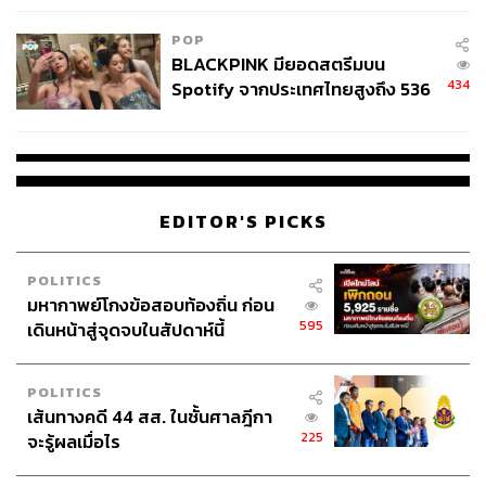
POP
BLACKPINK มียอดสตรีมบน
434
Spotify จากประเทศไทยสูงถึง 536
ล้านครั้ง ตลอด 10 ปีที่ผ่านมา
EDITOR'S PICKS
POLITICS
มหากาพย์โกงข้อสอบท้องถิ่น ก่อน
595
เดินหน้าสู่จุดจบในสัปดาห์นี้
POLITICS
เส้นทางคดี 44 สส. ในชั้นศาลฎีกา
225
จะรู้ผลเมื่อไร