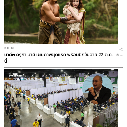
FILM
นาคี๓ ครุฑา นาคี เผยภาพชุดแรก พร้อมปักวันฉาย 22 ต.ค.
...
นี้