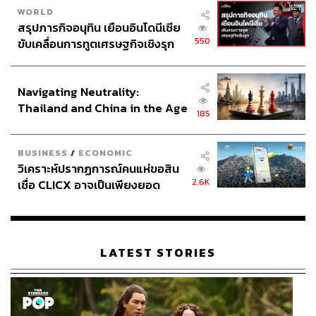
WORLD
สรุปภารกิจอนุทิน เยือนอินโดนีเซีย
550
ขับเคลื่อนการทูตเศรษฐกิจเชิงรุก
ประกาศหุ้นส่วนยุทธศาสตร์ไทย –
อินโดนีเซีย
Navigating Neutrality:
Thailand and China in the Age
185
of a New Global Order
BUSINESS
/
ECONOMIC
วิเคราะห์ปรากฏการณ์คนแห่ขอสิน
2.6K
เชื่อ CLICX อาจเป็นเพียงยอด
ภูเขาน้ำแข็ง ของปัญหาหนี้ครัว
เรือนไทยที่ถูกซุกไว้
LATEST STORIES