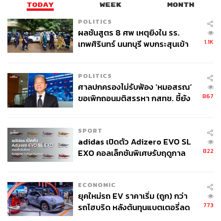
TODAY
WEEK
MONTH
POLITICS
ผลชันสูตร 8 ศพ เหตุยิงใน รร.
2.0K
1.1K
เทพศิรินทร์ นนทบุรี พบกระสุนเข้า
จุดสำคัญ ‘ศีรษะ-หน้าอก’ ครูถูกยิง
4 นัด จากระยะไกล
ABOUT THE AUTHOR
POLITICS
ศาลปกครองไม่รับฟ้อง ‘หมอสรณ’
THE STANDARD WEALTH
867
ขอเพิกถอนมติสรรหา กสทช. ชี้ยัง
สำนักข่าวเศรษฐกิจ ธุรกิจ และการลงทุน โดย
ไม่ใช่ผู้เดือดร้อนเสียหาย
ทีมข่าว THE STANDARD
SPORT
adidas เปิดตัว Adizero EVO SL
822
EXO คอลเล็กชันพิเศษรับฤดูกาล
College Football
ECONOMIC
ยุคใหม่รถ EV ราคาเริ่ม (ถูก) กว่า
773
รถไฮบริด หลังต้นทุนแบตเตอรี่ลด
ลง - จีนแห่บุกตลาดเกิดใหม่