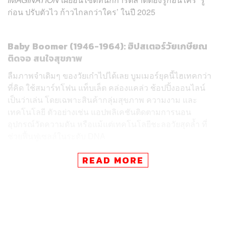
ก่อน ปรับตัวไว ก้าวไกลกว่าใคร’ ในปี 2025
Baby Boomer (1946-1964): ฮิปสเตอร์วัยเกษียณ
ติดจอ สนใจสุขภาพ
ลืมภาพจำเดิมๆ ของวัยเก๋าไปได้เลย บูมเมอร์ยุคนี้ไฮเทคกว่า
ที่คิด ใช้สมาร์ทโฟน แท็บเล็ต คล่องแคล่ว ช้อปปิ้งออนไลน์
เป็นว่าเล่น โดยเฉพาะสินค้ากลุ่มสุขภาพ ความงาม และ
เทคโนโลยี ตัวอย่างเช่น แอปพลิเคชันติดตามการนอน
อุปกรณ์วัดความดัน หรือแม้แต่เทคโนโลยีชะลอวัยสุดล้ำ ที่
ช่วยฟื้นฟูเซลล์ในระดับ DNA
READ MORE
นอกจากนี้พวกเขายังพร้อมรับประสบการณ์ใหม่ๆ ท่องเที่ยว
เดินป่า แคมปิ้ง ไม่ต่างจากวัยรุ่น นักการตลาดจึงต้องปรับตัว
ครั้งใหญ่ เจาะกลุ่มเป้าหมายวัยเก๋าด้วยคอนเทนต์ออนไลน์
เข้าใจง่าย โดนใจ เช่น วิดีโอสั้น มีคำบรรยายขนาดใหญ่ ใช้
ภาษาที่เข้าถึงง่าย หลีกเลี่ยงศัพท์แสลงที่ทำให้พวกเขารู้สึกตก
ยุค