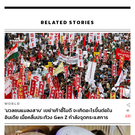
บาลานซ์
Millennials ก้าวเข้าสู่วัย 30 พร้อมกับความกดดันรอบด้าน ทั้ง
RELATED STORIES
เรื่องงาน การเงิน ครอบครัว ทำให้พวกเขาโหยหาความ
สมดุลในชีวิต การดูแลสุขภาพทั้งกายและใจ
นี่จึงเป็นสิ่งสำคัญที่ธุรกิจตอบโจทย์ไลฟ์สไตล์ Millennials เช่น
ฟิตเนส 24 ชั่วโมง แอปพลิเคชันนัดพบจิตแพทย์ออนไลน์
บริการส่งอาหารคลีน หรือแพ็กเกจท่องเที่ยวเชิงสุขภาพ ที่
ผสมผสานการพักผ่อน การออกกำลังกาย และการดูแล
Mindset เข้าด้วยกัน
นอกจากนี้ Millennials ยังให้ความสำคัญกับคุณค่าของ
แบรนด์ นักการตลาดสร้างแบรนด์ที่สะท้อนตัวตน ใส่ใจสังคม
WORLD
สิ่งแวดล้อม และสื่อสารอย่างตรงไปตรงมา จริงใจ รับรองว่า
‘มวลชนแมลงสาบ’ เขย่าเก้าอี้โมดี จะเกิดอะไรขึ้นต่อใน
ชนะใจ Millennials ได้แน่นอน
221
อินเดีย เมื่อคลื่นประท้วง Gen Z กำลังจุดกระแสการ
เปลี่ยนแปลง
Gen Z (1996-2011): ผู้ปั้นเทรนด์ยุคดิจิทัล