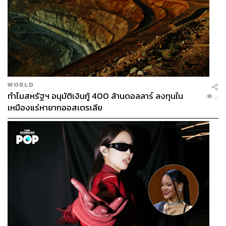
WORLD
ทำไมสหรัฐฯ อนุมัติเงินกู้ 400 ล้านดอลลาร์ ลงทุนใน
...
เหมืองแร่หายากออสเตรเลีย