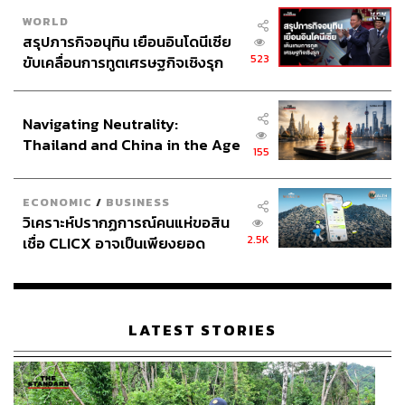
WORLD
สรุปภารกิจอนุทิน เยือนอินโดนีเซีย
523
ขับเคลื่อนการทูตเศรษฐกิจเชิงรุก
ประกาศหุ้นส่วนยุทธศาสตร์ไทย –
อินโดนีเซีย
Navigating Neutrality:
Thailand and China in the Age
155
of a New Global Order
ECONOMIC
/
BUSINESS
วิเคราะห์ปรากฏการณ์คนแห่ขอสิน
2.5K
เชื่อ CLICX อาจเป็นเพียงยอด
ภูเขาน้ำแข็ง ของปัญหาหนี้ครัว
เรือนไทยที่ถูกซุกไว้
LATEST STORIES