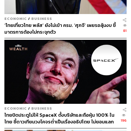
ECONOMIC
/
BUSINESS
‘ไทยเที่ยวไทย พลัส’ ยังไม่เข้า ครม. ‘ศุภจี’ เผยรอลุ้นงบ ชี้
81
มาตรการต้องไม่กระจุกตัว
ECONOMIC
/
BUSINESS
ไทยปิดประตูไม่ให้ SpaceX ตั้งบริษัทและถือหุ้น 100% ใน
196
ไทย ชี้ดาวเทียมวงโคจรต่ำเป็นเรื่องอธิปไตย ไม่ยอมแลก
ในโต๊ะเจรจาการค้า