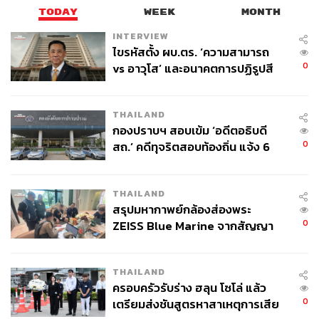
TODAY
WEEK
MONTH
INTERVIEW
ไขรหัสตั้ง ผบ.ตร. ‘ความสามารถ
0
vs อาวุโส’ และอนาคตการปฏิรูปสี
กากี กับ พล.ต.อ. เอก อังสนานนท์
THAILAND
กองปราบฯ สอบเข้ม ‘อดีตอธิบดี
0
สถ.’ คดีทุจริตสอบท้องถิ่น แจ้ง 6
ข้อหาหนัก จ่อชง ป.ป.ช. 12 ส.ค. นี้
THAILAND
สรุปมหากาพย์กล้องส่องพระ
0
ZEISS Blue Marine จากสัญญา
ผลิต 8.3 ล้าน สู่ข้อพิพาท ‘มา
เวลล์ฯ’ ฟ้อง ‘โทน บางแค’ ผิดนัด
THAILAND
จ่ายหนี้-แอบระบุแบรนด์
ครอบครัวรับร่าง ฮลุน โซโล่ แล้ว
0
เตรียมส่งชันสูตรหาสาเหตุการเสีย