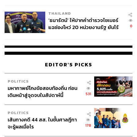
ชีวิต
THAILAND
‘ธนารัตน์’ ให้ปากคำตำรวจไซเบอร์
0
แฉช่องโหว่ 20 หน่วยงานรัฐ ยันไร้
นัยทางการเมือง
EDITOR'S PICKS
POLITICS
มหากาพย์โกงข้อสอบท้องถิ่น ก่อน
531
เดินหน้าสู่จุดจบในสัปดาห์นี้
POLITICS
เส้นทางคดี 44 สส. ในชั้นศาลฎีกา
178
จะรู้ผลเมื่อไร