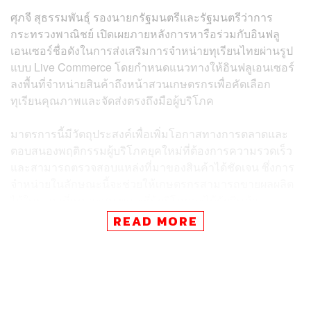
ศุภจี สุธรรมพันธุ์ รองนายกรัฐมนตรีและรัฐมนตรีว่าการ
กระทรวงพาณิชย์ เปิดเผยภายหลังการหารือร่วมกับอินฟลู
เอนเซอร์ชื่อดังในการส่งเสริมการจำหน่ายทุเรียนไทยผ่านรูป
แบบ Live Commerce โดยกำหนดแนวทางให้อินฟลูเอนเซอร์
ลงพื้นที่จำหน่ายสินค้าถึงหน้าสวนเกษตรกรเพื่อคัดเลือก
ทุเรียนคุณภาพและจัดส่งตรงถึงมือผู้บริโภค
มาตรการนี้มีวัตถุประสงค์เพื่อเพิ่มโอกาสทางการตลาดและ
ตอบสนองพฤติกรรมผู้บริโภคยุคใหม่ที่ต้องการความรวดเร็ว
และสามารถตรวจสอบแหล่งที่มาของสินค้าได้ชัดเจน ซึ่งการ
จำหน่ายในลักษณะนี้จะช่วยให้เกษตรกรสามารถขายผลผลิต
ได้ในราคาที่เหมาะสม ขณะที่ผู้บริโภคจะได้รับสินค้า
คุณภาพดีในราคาที่เป็นธรรมโดยไม่ผ่านกระบวนการที่ซับ
READ MORE
ซ้อน
ข้อมูลจากกระทรวงพาณิชย์ระบุว่า ในปี 2569 ผลผลิตทุเรียน
มีแนวโน้มเพิ่มขึ้นจากปี 2568 ถึง 33% การนำเทคโนโลยี
Live Commerce มาใช้จึงเป็นเครื่องมือสำคัญในการเชื่อม