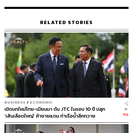
ความร่วมมือนี้ครอบคลุมถึงการพัฒนาองค์ความรู้ด้านการ
ตลาดออนไลน์ การส่งเสริมการแปรรูปสินค้าเกษตร และการ
ขยายตลาดทั้งในประเทศและต่างประเทศ
RELATED STORIES
รมว.พาณิชย์ชี้ว่า การผลักดัน Live Commerce ถือเป็นเครื่อง
มือสำคัญในการเชื่อมโยงเกษตรกรสู่ตลาดอย่างมี
ประสิทธิภาพ โดยเฉพาะในปีนี้ที่ผลผลิตเพิ่มขึ้นอย่างมีนัย
สำคัญ เราจึงต้องเร่งขยายทั้งตลาดในประเทศและต่าง
ประเทศควบคู่กันไป
“ขอเชิญชวนเหล่าครีเอเตอร์และผู้ค้าออนไลน์ที่สนใจ เข้ามา
มีส่วนร่วมในการจำหน่ายผลไม้ไทย ร่วมกันประชาสัมพันธ์
ทุเรียนไทยให้เป็นที่รู้จักในวงกว้าง ทั้งในกลุ่มผู้บริโภคชาว
ไทยและนักท่องเที่ยวต่างชาติ ภายใต้แนวคิด ‘Thailand: The
BUSINESS
/
ECONOMIC
Land of Tropical Fruits’ เพื่อสร้างการรับรู้และกระตุ้นการ
เปิดบทใหม่ไทย-เมียนมา ดัน JTC ในรอบ 10 ปี ปลุก
บริโภคอย่างต่อเนื่อง ซึ่งจะช่วยสร้างรายได้ที่มั่นคงให้กับ
156
‘เส้นเลือดใหญ่’ ค้าชายแดน ท่าเรือน้ำลึกทวาย
เกษตรกรไทยในระยะยาว” ศุภจีกล่าว
TAGS:
เกษตรกร
ทุเรียน
กระทรวงพาณิชย์