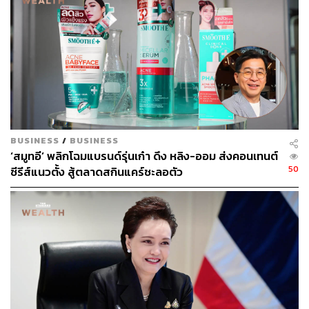
กรมการค้าภายใน
TikTok
สินค้าเกษตร
ศุภจี สุธรรมพันธุ์
การตลาดออนไลน์
TikTok Shop
ไลฟ์สดขายของ (Live Commerce)
BUSINESS
/
BUSINESS
‘สมูทอี’ พลิกโฉมแบรนด์รุ่นเก๋า ดึง หลิง-ออม ส่งคอนเทนต์
224
50
ซีรีส์แนวตั้ง สู้ตลาดสกินแคร์ชะลอตัว
ABOUT THE AUTHOR
THE STANDARD TEAM
กองบรรณาธิการ THE STANDARD