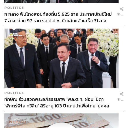
POLITICS
ก กลาง ฟันโกงสอบท้องถิ่น 5,925 ราย ประกาศบัญชีใหม่
...
7 ส.ค. ส่วน 97 ราย รอ ป.ป.ช. ขีดเส้นแล้วเสร็จ 31 ส.ค.
POLITICS
ทักษิณ ร่วมสวดพระอภิธรรมศพ ‘พล.ต.ท. ผ่อน’ บิดา
...
‘พักตร์พิไล ทวีสิน’ สิริอายุ 103 ปี แกนนำเพื่อไทย-บุคคล
หลากวงการร่วมอาลัย