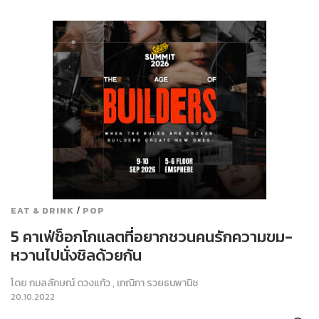
/
EAT & DRINK
POP
5 คาเฟ่ช็อกโกแลตที่อยากชวนคนรักความขม-
หวานไปนั่งชิลด้วยกัน
โดย
กมลลักษณ์ ดวงแก้ว
,
เกณิกา รวยธนพานิช
20.10.2022