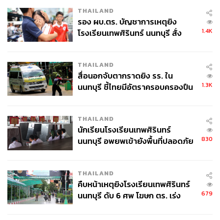
เป็นเมนูช็อกโกแลตต่างๆ ที่โชว์รสชาติและความสร้างสรรค์
THAILAND
รอง ผบ.ตร. บัญชาการเหตุยิง
ได้อย่างเต็มเปี่ยม แถมช็อกโกแลตหลายชนิดของร้านนี้ก็เคย
1.4K
โรงเรียนเทพศิรินทร์ นนทบุรี สั่ง
ชนะรางวัลต่างๆ มากมาย
ค้นหา 2 รอบยืนยันไร้คนติดค้าง พบ
ศพปู่-ย่าที่บ้านพักผู้ก่อเหตุ
โดยเฉพาะเมนู ‘บงบง’ ช็อกโกแลตสอดไส้ที่ร้านมักครีเอต
THAILAND
รสชาติแปลกใหม่มาให้ลองกันอยู่ตลอด เช่น เมี่ยงคำ ต้มข่า
สื่อนอกจับตากราดยิง รร. ใน
เขียวหวาน หรือ ‘ม่อจี๋’ ที่มีขายเฉพาะสาขาภูเก็ต
1.3K
นนทบุรี ชี้ไทยมีอัตราครอบครองปืน
สูงในระดับต้นของภูมิภาค
PARADAi
มีสาขาในกรุงเทพฯ ทั้งหมด 3 สาขา ได้แก่ BACC
เปิดทุกวันอังคาร-อาทิตย์ เวลา 10.00-20.00 น., Centric รัช
THAILAND
โยธิน เปิดทุกวัน เวลา 09.00-19.00 น. และ
JW Marriott Hotel
นักเรียนโรงเรียนเทพศิรินทร์
Bangkok เปิดทุกวัน เวลา 10.00-23.00 น.
830
นนทบุรี อพยพเข้ายังพื้นที่ปลอดภัย
ชั่วคราว หลังเหตุใช้อาวุธปืนภายใน
โรงเรียนคลี่คลาย
THAILAND
คืบหน้าเหตุยิงโรงเรียนเทพศิรินทร์
679
นนทบุรี ดับ 6 ศพ โฆษก ตร. เร่ง
สอบปมขโมยปืนปู่ก่อเหตุ