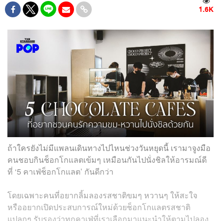
1.6K
ถ้าใครยังไม่มีแพลนเดินทางไปไหนช่วงวันหยุดนี้ เรามาจูงมือ
คนชอบกินช็อกโกแลตเข้มๆ เหมือนกันไปนั่งชิลให้อารมณ์ดี
ที่ ‘5 คาเฟ่ช็อกโกแลต’ กันดีกว่า
โดยเฉพาะคนที่อยากลิ้มลองรสชาติขมๆ หวานๆ ให้สะใจ
หรืออยากเปิดประสบการณ์ใหม่ด้วยช็อกโกแลตรสชาติ
แปลกๆ รับรองว่าทุกคาเฟ่ที่เราเลือกมาแนะนำให้ตามไปลอง