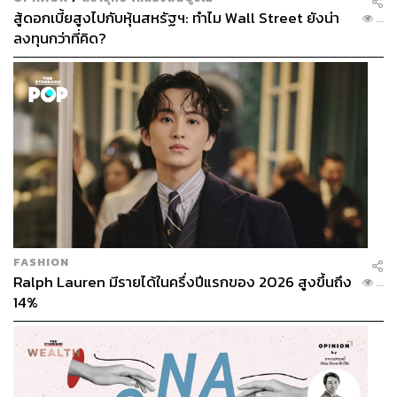
สู้ดอกเบี้ยสูงไปกับหุ้นสหรัฐฯ: ทำไม Wall Street ยังน่า
...
คาเฟ่ช็อกโกแลตเบลเยียมสัญชาติไทยที่หลายคนคุ้นเคยกันดี
ลงทุนกว่าที่คิด?
เพราะร้านนี้เปิดมา 4 ปีแล้ว ซึ่งมีเมนูนามะช็อกโกแลตเป็นตัว
ชูโรง โดยก่อนหน้านี้ร้านจะขายเฉพาะช่องทางออนไลน์หรือ
ออกบูธตามงานต่างๆ ให้ทุกคนตามไปซื้อกันมากกว่า แต่เมื่อ
ช่วงกลางปีร้านเพิ่งเปิดคาเฟ่ของตัวเองเป็นสาขาแรกที่สาม
ย่าน พร้อมเมนูช็อกโกแลตที่เลือกความเข้มได้ 6 ระดับ
Square2 Chocolate
เปิดวันจันทร์-พฤหัสบดี (ปิดวันพุธ) เวลา
10.00-17.30 น. และวันศุกร์-อาทิตย์ เวลา 10.00-19.30 น. อยู่
ในซอยจินดาถวิล
TAGS:
ช็อกโกแลต
คาเฟ่ช็อกโกแลต
คาเฟ่
FASHION
Ralph Lauren มีรายได้ในครึ่งปีแรกของ 2026 สูงขึ้นถึง
...
14%