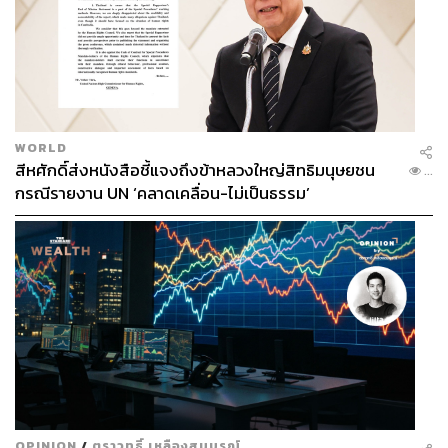
WORLD
สีหศักดิ์ส่งหนังสือชี้แจงถึงข้าหลวงใหญ่สิทธิมนุษยชน
...
กรณีรายงาน UN ‘คลาดเคลื่อน-ไม่เป็นธรรม’
5. Square2 Chocolate
OPINION
/
ตราวุทธิ์ เหลืองสมบูรณ์