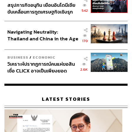
แม้ตอนนี้ร้าน Kad Kokoa จะปิดปรับปรุงใหม่จนสิ้นปี แต่คน
สรุปภารกิจอนุทิน เยือนอินโดนีเซีย
ที่รักความคราฟต์ของแบรนด์นี้ก็ไม่ต้องเสียใจ เพราะเขายังมี
542
ขับเคลื่อนการทูตเศรษฐกิจเชิงรุก
ร้านอาหารและคาเฟ่ช็อกโกแลตอีกแห่ง ‘31 Degrees’ ที่เพิ่ง
ประกาศหุ้นส่วนยุทธศาสตร์ไทย –
เปิดใหม่ในซอยสุขุมวิท 31 ให้แวะไปนั่งกินอาหารและขนม
อินโดนีเซีย
กันได้เหมือนเดิม
Navigating Neutrality:
Thailand and China in the Age
170
ร้านนี้จะเสิร์ฟทั้งเมนูขนมที่ทำจากช็อกโกแลตไทยและ
of a New Global Order
อาหารที่ใช้โกโก้เป็นส่วนผสมแทบทุกจาน โดยทีมครัวของ
ร้านเป็นทีมเชฟระดับประเทศ Bocuse d’Or Thailand ที่ไป
BUSINESS
/
ECONOMIC
วิเคราะห์ปรากฏการณ์คนแห่ขอสิน
แข่งทำอาหารบนเวทีโลก เพราะฉะนั้นบอกเลยว่าหน้าตา
2.6K
เชื่อ CLICX อาจเป็นเพียงยอด
อาหารและของหวานที่นี่ไม่มีทางธรรมดา
ภูเขาน้ำแข็ง ของปัญหาหนี้ครัว
เรือนไทยที่ถูกซุกไว้
31 Degrees by Kad KoKoa
เปิดทุกวัน เวลา 08.00-22.00 น.
อยู่ในซอยสุขุมวิท 31
LATEST STORIES