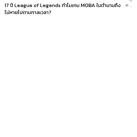
17 ปี League of Legends ทำไมเกม MOBA ในตำนานถึง
...
ไม่หายไปตามกาลเวลา?
News
Wealth
Pop
Podcast
Video
Now
Opinion
Careers
Events
Privacy
About
Contact
Policy
FOR
ADVERTISING
MEMBERSHIP