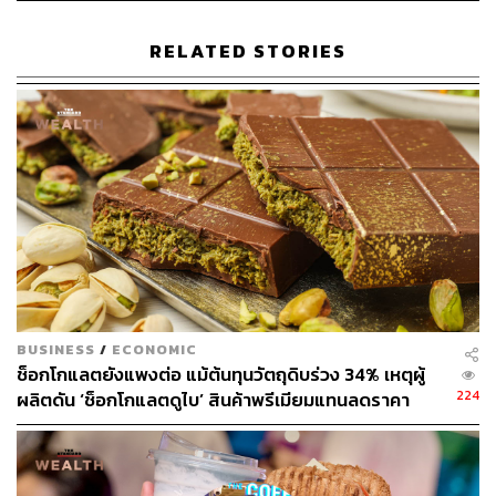
Choco.project
เปิดวันทุกวัน (ปิดวันพุธ) เวลา 10.00-17.00 น.
RELATED STORIES
อยู่ในโครงการ SOKO ย่านทองหล่อ
อ่านรีวิว:
TASTE: Choco Project คาเฟ่สำหรับสายช็อกโกแล
ตที่ตั้งใจเปลี่ยนบรรยากาศไปเรื่อยๆ ด้วยการเปิดร้านสไตล์ป๊อ
ปอัพ
BUSINESS
/
ECONOMIC
ช็อกโกแลตยังแพงต่อ แม้ต้นทุนวัตถุดิบร่วง 34% เหตุผู้
224
ผลิตดัน ‘ช็อกโกแลตดูไบ’ สินค้าพรีเมียมแทนลดราคา