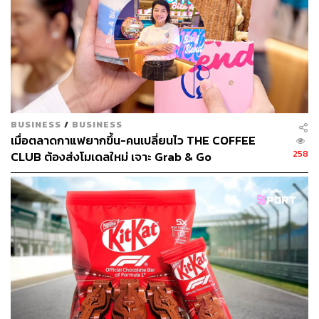
BUSINESS
/
BUSINESS
เมื่อตลาดกาแฟยากขึ้น-คนเปลี่ยนไว THE COFFEE
258
CLUB ต้องส่งโมเดลใหม่ เจาะ Grab & Go
2. DARQ
คาเฟ่ช็อกโกแลตสุดคราฟต์สัญชาติไทย ที่จะพาทุกคนไปสนุก
กับการตามหาแหล่งที่มาของช็อกโกแลตที่คุณชิม ร้านจะนำ
โกโก้มาจากหลายท้องถิ่นที่มีคุณภาพตั้งแต่เหนือจรดใต้ ไม่
ว่าจะเป็น
เชียงราย, ตาก, พิษณุโลก, เพชรบูรณ์, ลพบุรี,
กำแพงเพชร, ระยอง หรือจันทบุรี
ก่อนนำมาเปลี่ยนเป็นเมนู
เครื่องดื่มและขนมที่เต็มไปด้วยรสชาติของโกโก้ไทย