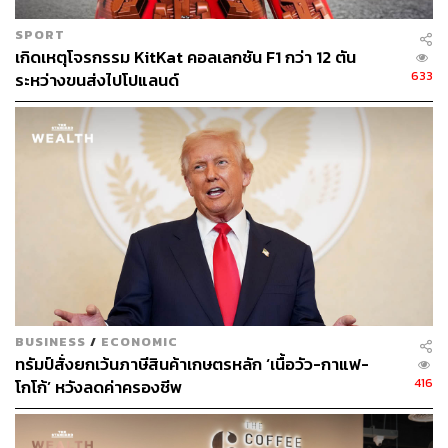
นอกจากเมนูที่สั่งได้ตามปกติทั่วไปแล้ว ร้านก็ยังมีเมนูสุ่มให้
SPORT
เราชิมช็อกโกแลตแล้วเดาดูว่ามาจากที่ไหนด้วย หากใคร
เกิดเหตุโจรกรรม KitKat คอลเลกชัน F1 กว่า 12 ตัน
อยากลองทำความรู้จักรสชาติช็อกโกแลตไทย ก็ตามไปนั่งคุย
633
ระหว่างขนส่งไปโปแลนด์
นั่งเล่นสนุกๆ กันได้
DARQ
เปิดวันจันทร์-พฤหัสบดี เวลา 11.00-22.00 น. และวัน
ศุกร์-อาทิตย์ เวลา 11.00-23.00 น. อยู่ในซอยอารีย์สัมพันธ์ 4
อ่านรีวิว:
DARQ คราฟต์ช็อกโกแลตสัญชาติไทย ที่นำเสนอโ
กโก้ท้องถิ่นคุณภาพเยี่ยมส่งตรงจากฝักสู่หน้าบาร์
BUSINESS
/
ECONOMIC
ทรัมป์สั่งยกเว้นภาษีสินค้าเกษตรหลัก ‘เนื้อวัว-กาแฟ-
416
โกโก้’ หวังลดค่าครองชีพ