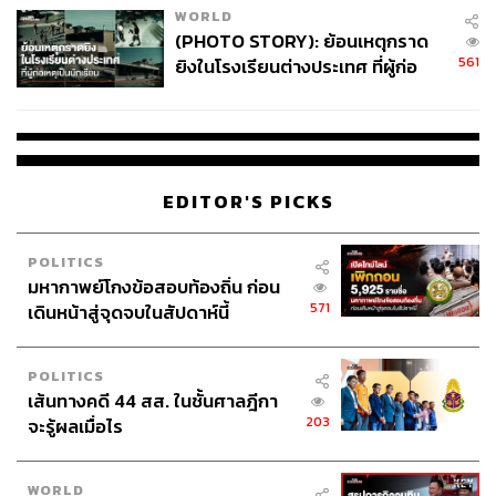
WORLD
(PHOTO STORY): ย้อนเหตุกราด
561
ยิงในโรงเรียนต่างประเทศ ที่ผู้ก่อ
เหตุเป็นนักเรียน
EDITOR'S PICKS
POLITICS
มหากาพย์โกงข้อสอบท้องถิ่น ก่อน
571
เดินหน้าสู่จุดจบในสัปดาห์นี้
POLITICS
เส้นทางคดี 44 สส. ในชั้นศาลฎีกา
203
จะรู้ผลเมื่อไร
4. 31 Degrees by Kad Kokoa
WORLD