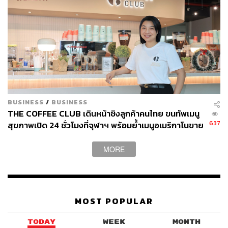
BUSINESS
/
BUSINESS
THE COFFEE CLUB เดินหน้าชิงลูกค้าคนไทย ขนทัพเมนู
637
สุขภาพเปิด 24 ชั่วโมงที่จุฬาฯ พร้อมย้ำเมนูอเมริกาโนขาย
เพียงแก้วละ 60 บาท
MORE
3. PARADAi
MOST POPULAR
แบรนด์คราฟต์ช็อกโกแลตสัญชาติไทยที่คนรักช็อกโกแลตตัว
จริงต้องรู้จัก เพราะที่นี่เกิดจากเจ้าของที่มีใจรักในโกโก้ และ
TODAY
WEEK
MONTH
นำโกโก้หลายสายพันธุ์ทั้งในไทยและต่างประเทศมาเปลี่ยน