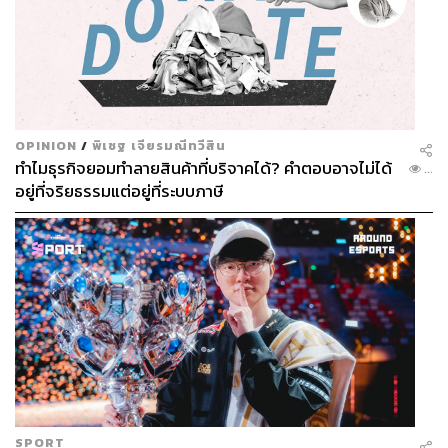
1.6K
ABOUT THE AUTHOR
กมลลักษณ์ ดวงแก้ว
OPINION
/
พิเชฐ เจียรมณีทวีสิน
นักเขียนฝึกหัดที่รักอาหารและการฟังเพลง
ทำไมธุรกิจยอมทำลายสินค้าที่บริจาคได้? คำตอบอาจไม่ได้
...
อยู่ที่จริยธรรมแต่อยู่ที่ระบบภาษี
ABOUT THE AUTHOR
เกณิกา รวยธนพานิช
นักเขียนผู้ชื่นชอบการพูดคุยเรื่องวัฒนธรรม
อาหาร งานศิลปะ และการวิ่งมาราธอน
SPORT