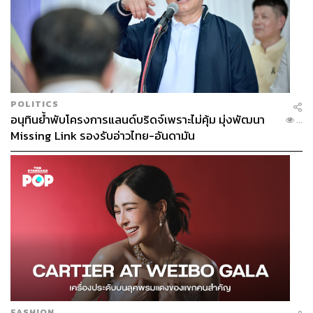
POLITICS
อนุทินย้ำพับโครงการแลนด์บริดจ์เพราะไม่คุ้ม มุ่งพัฒนา
...
Missing Link รองรับอ่าวไทย-อันดามัน
FASHION