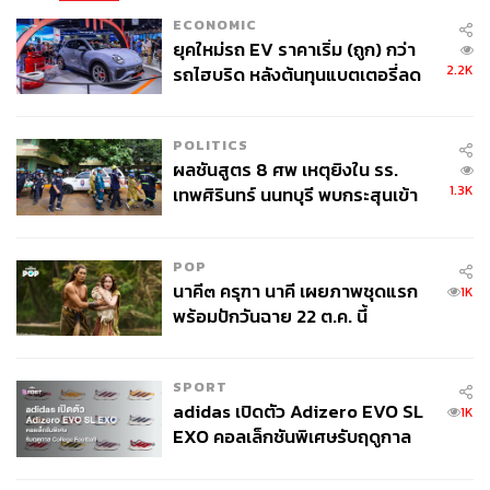
TAGS:
สมคิด จาตุศรีพิทักษ์
ประยุทธ์ จันทร์โอชา
ECONOMIC
ชัชชาติ สิทธิพันธุ์
คำขวัญวันเด็ก
วันเด็กแห่งชาติ
ยุคใหม่รถ EV ราคาเริ่ม (ถูก) กว่า
ชวน หลีกภัย
วันมูหะมัดนอร์ มะทา
2.2K
รถไฮบริด หลังต้นทุนแบตเตอรี่ลด
มายด์-ภัสราวลี ธนกิจวิบูลย์ผล
ลง - จีนแห่บุกตลาดเกิดใหม่
POLITICS
ผลชันสูตร 8 ศพ เหตุยิงใน รร.
1.3K
เทพศิรินทร์ นนทบุรี พบกระสุนเข้า
จุดสำคัญ ‘ศีรษะ-หน้าอก’ ครูถูกยิง
4 นัด จากระยะไกล
POP
456
นาคี๓ ครุฑา นาคี เผยภาพชุดแรก
1K
พร้อมปักวันฉาย 22 ต.ค. นี้
ABOUT THE AUTHOR
SPORT
พรลภัส วุฒิรัตนรักษ์
adidas เปิดตัว Adizero EVO SL
1K
นักศึกษาฝึกงาน สำนักข่าว THE STANDARD
EXO คอลเล็กชันพิเศษรับฤดูกาล
College Football