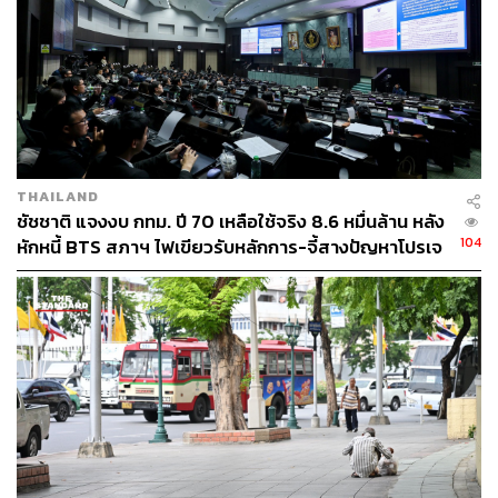
THAILAND
ชัชชาติ แจงงบ กทม. ปี 70 เหลือใช้จริง 8.6 หมื่นล้าน หลัง
104
หักหนี้ BTS สภาฯ ไฟเขียวรับหลักการ-จี้สางปัญหาโปรเจ
กต์ล่าช้า