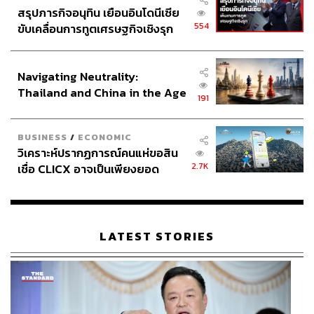
สรุปภารกิจอนุทิน เยือนอินโดนีเซีย
554
ขับเคลื่อนการทูตเศรษฐกิจเชิงรุก
ประกาศหุ้นส่วนยุทธศาสตร์ไทย –
อินโดนีเซีย
Navigating Neutrality:
Thailand and China in the Age
191
of a New Global Order
BUSINESS
/
ECONOMIC
วิเคราะห์ปรากฏการณ์คนแห่ขอสิน
2.7K
เชื่อ CLICX อาจเป็นเพียงยอด
ภูเขาน้ำแข็ง ของปัญหาหนี้ครัว
เรือนไทยที่ถูกซุกไว้
LATEST STORIES