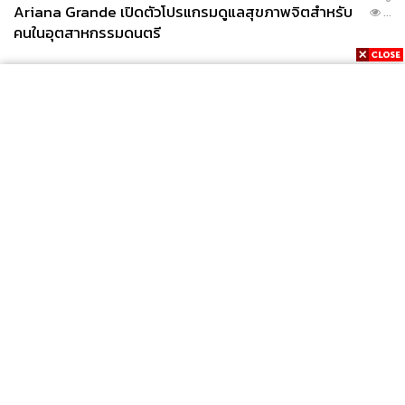
Ariana Grande เปิดตัวโปรแกรมดูแลสุขภาพจิตสำหรับ
...
คนในอุตสาหกรรมดนตรี
News
Wealth
Pop
Podcast
Video
Now
Opinion
Careers
Events
Privacy
About
Contact
Policy
FOR
ADVERTISING
MEMBERSHIP