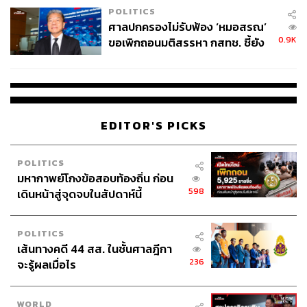
POLITICS
ศาลปกครองไม่รับฟ้อง ‘หมอสรณ’
0.9K
ขอเพิกถอนมติสรรหา กสทช. ชี้ยัง
ไม่ใช่ผู้เดือดร้อนเสียหาย
EDITOR'S PICKS
POLITICS
มหากาพย์โกงข้อสอบท้องถิ่น ก่อน
598
เดินหน้าสู่จุดจบในสัปดาห์นี้
POLITICS
เส้นทางคดี 44 สส. ในชั้นศาลฎีกา
236
จะรู้ผลเมื่อไร
WORLD