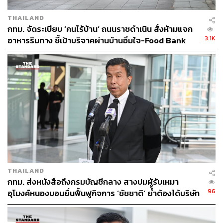
THAILAND
กทม. จัดระเบียบ ‘คนไร้บ้าน’ ถนนราชดำเนิน สั่งห้ามแจก
3.1K
อาหารริมทาง ชี้เป้าบริจาคผ่านบ้านอิ่มใจ-Food Bank
THAILAND
กทม. ส่งหนังสือถึงกรมบัญชีกลาง สางปมผู้รับเหมา
96
อุโมงค์หนองบอนยื่นฟื้นฟูกิจการ ‘ชัชชาติ’ ย้ำต้องได้บริษัท
มั่นคง เร่งแก้บิ๊กโปรเจกต์ดีเลย์