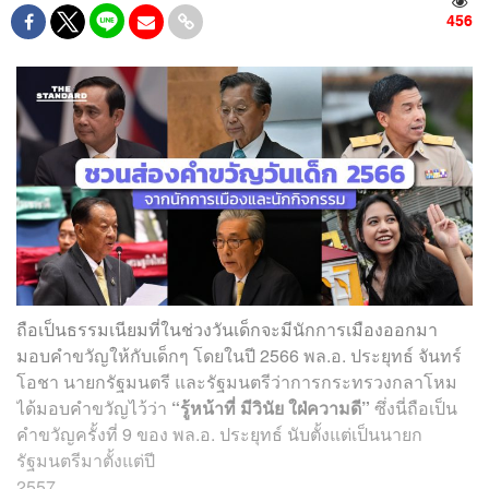
456
ถือเป็นธรรมเนียมที่ในช่วงวันเด็กจะมีนักการเมืองออกมา
มอบคำขวัญให้กับเด็กๆ โดยในปี 2566 พล.อ. ประยุทธ์ จันทร์
โอชา นายกรัฐมนตรี และรัฐมนตรีว่าการกระทรวงกลาโหม
ได้มอบคำขวัญไว้ว่า
“รู้หน้าที่ มีวินัย ใฝ่ความดี”
ซึ่งนี่ถือเป็น
คำขวัญครั้งที่ 9 ของ พล.อ. ประยุทธ์ นับตั้งแต่เป็นนายก
รัฐมนตรีมาตั้งแต่ปี
2557