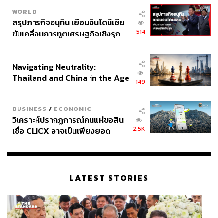
WORLD
สรุปภารกิจอนุทิน เยือนอินโดนีเซีย
514
ขับเคลื่อนการทูตเศรษฐกิจเชิงรุก
ประกาศหุ้นส่วนยุทธศาสตร์ไทย –
อินโดนีเซีย
Navigating Neutrality:
Thailand and China in the Age
149
of a New Global Order
BUSINESS
/
ECONOMIC
วิเคราะห์ปรากฏการณ์คนแห่ขอสิน
2.5K
เชื่อ CLICX อาจเป็นเพียงยอด
ภูเขาน้ำแข็ง ของปัญหาหนี้ครัว
เรือนไทยที่ถูกซุกไว้
LATEST STORIES