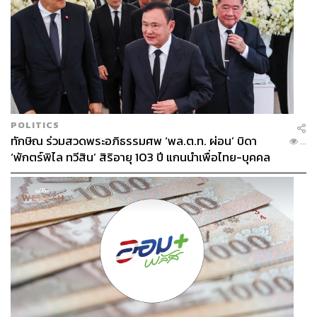
POLITICS
ทักษิณ ร่วมสวดพระอภิธรรมศพ ‘พล.ต.ท. ผ่อน’ บิดา
...
‘พักตร์พิไล ทวีสิน’ สิริอายุ 103 ปี แกนนำเพื่อไทย-บุคคล
หลากวงการร่วมอาลัย