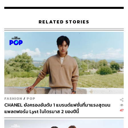
ป๊อปคัลเจอร์ อย่างมหานครนิวยอร์ก ซึ่งหากจะจัดโชว์
Replica ในเอเชียที่ต้องสร้างแรงกระเพื่อมเทียบเท่ากันและจะ
ทำให้คนกลับมาสนใจคอลเล็กชันอีกครั้งหลังผ่านมาแล้ว 6
RELATED STORIES
เดือน ก็ต้องยกให้กรุงโซลเป็นตัวเลือกอันดับ 1
ซึ่งการวางกลยุทธ์และการ Connect The Dots ของโชว์
CHANEL Métiers d’art 2026 ที่กรุงโซลก็ถือว่ายอดเยี่ยม โดย
เริ่มจากสถานที่จัดโชว์ ณ พิพิธภัณฑ์ Centre Pompidou
Hanwha ที่กำลังจะเปิดวันที่ 4 มิถุนายน ซึ่งถึงแม้เอฟเฟกต์
อาจไม่ตระการตาเท่ารถไฟใต้ดิน Bowery ที่นิวยอร์ก แต่
CHANEL ก็เลือกที่จะเน้นโชว์พลังรอบนี้กับโลกศิลปะ ที่ทาง
แบรนด์สามารถต่อรองมาเป็นแบรนด์แรกที่จัดแฟชั่นโชว์ ณ
พิพิธภัณฑ์แห่งนี้ท่ามกลางผลงานระดับตำนานอย่างของ
Pablo Picasso ซึ่งเป็นหนึ่งในเพื่อนสนิทของ Gabrielle
FASHION
/
POP
Chanel
CHANEL ยังครองอันดับ 1 แบรนด์แฟชั่นที่มาแรงสุดบน
47
แพลตฟอร์ม Lyst ในไตรมาส 2 ของปีนี้
ด้านแขกที่มาโชว์นี้ก็ตามคาดสามารถ Break The Internet
ได้สำเร็จ เริ่มที่นางเอกของงานอย่าง JENNIE แบรนด์แอมบา