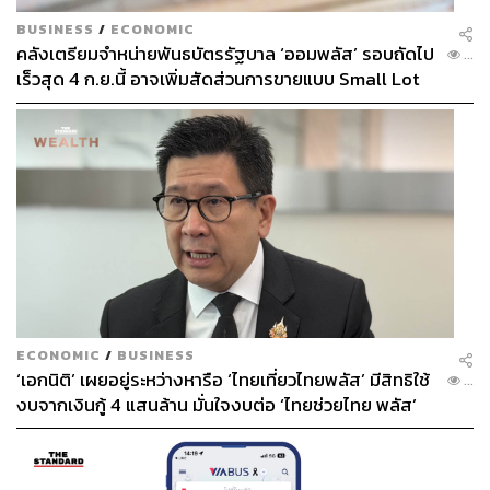
BUSINESS
/
ECONOMIC
คลังเตรียมจำหน่ายพันธบัตรรัฐบาล ‘ออมพลัส’ รอบถัดไป
...
เร็วสุด 4 ก.ย.นี้ อาจเพิ่มสัดส่วนการขายแบบ Small Lot
First มากขึ้น
ECONOMIC
/
BUSINESS
‘เอกนิติ’ เผยอยู่ระหว่างหารือ ‘ไทยเที่ยวไทยพลัส’ มีสิทธิใช้
...
งบจากเงินกู้ 4 แสนล้าน มั่นใจงบต่อ ‘ไทยช่วยไทย พลัส’
เฟส 2 มีเพียงพอ