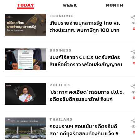
TODAY
WEEK
MONTH
ECONOMIC
เทียบรายจ่ายบุคลากรรัฐ ไทย vs.
0
ต่างประเทศ: พบภาษีทุก 100 บาท
ของคนไทยใช้ไปกับข้าราชการเฉียด
40 บาท
BUSINESS
แบงก์ไร้สาขา CLICX ปิดรับสมัคร
0
สินเชื่อชั่วคราว พร้อมส่งสัญญาณ
เตือนกลุ่มกู้เงินผิดวัตถุประสงค์-ให้
ข้อมูลเท็จ เตรียมดำเนินคดีเด็ดขาด
POLITICS
‘ประภาศ คงเอียด’ กรรมการ ป.ป.ช.
0
อดีตอธิบดีกรมธนารักษ์ ถึงแก่
อนิจกรรม
THAILAND
กองปราบฯ สอบเข้ม ‘อดีตอธิบดี
0
สถ.’ คดีทุจริตสอบท้องถิ่น แจ้ง 6