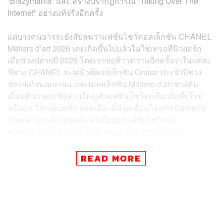
“Blazymania” และ สร้างปรากฏการณ์ “Taking Over The
Internet” อย่างแท้จริงอีกครั้ง
แต่บางคนอาจจะยังสับสนว่าแฟชั่นโชว์คอลเล็กชัน CHANEL
Métiers d’art 2026 เคยเกิดขึ้นไปแล้วไม่ใช่เหรอที่นิวยอร์ก
เมื่อช่วงปลายปี 2025 โดยเราขอท้าวความอีกครั้งว่าในแต่ละ
ปีทาง CHANEL จะเดบิวต์คอลเล็กชัน Cruise ประจำปีช่วง
ปลายเดือนเมษายน และคอลเล็กชัน Métiers d’art ช่วงต้น
เดือนธันวาคม ซึ่งส่วนใหญ่ตัวแฟชั่นโชว์จะเลือกจัดที่ยุโรป
หรืออเมริกาเป็นหลัก ตามเมืองที่มีจุดเชื่อมโยงกับ Gabrielle
Chanel ผู้ก่อตั้งแบรนด์ ก่อนที่ต่อมาแฟชั่นโชว์สอง
คอลเล็กชันนี้ก็จะถูกจัดขึ้นอีกรอบหนึ่งในรูปแบบที่ชื่อ
Replica ซึ่งจะเกิดขึ้นประมาณ 1-2 สัปดาห์ก่อนที่สินค้าจะ
วางขายในร้าน โดยสถานที่มักจะเป็นในโซนเอเชียเพราะ
READ MORE
โซนนี้คือตลาดที่ใหญ่ที่สุดของ CHANEL และเปิดโอกาสให้
ลูกค้าได้เห็นและเป็นเจ้าของสินค้าได้ทันที
การที่ CHANEL จะเลือกจัดแฟชั่นโชว์ Replica ในแต่ละครั้ง
ที่เอเชียก็ถือว่าอยู่ในสเกลที่เกือบจะใหญ่เท่ากับรอบแรกที่เปิด