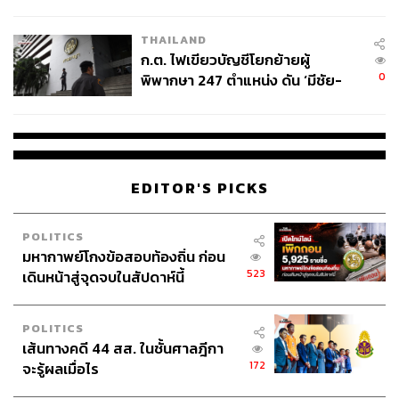
ข้อหาหนัก จ่อชง ป.ป.ช. 12 ส.ค. นี้
THAILAND
ก.ต. ไฟเขียวบัญชีโยกย้ายผู้
0
พิพากษา 247 ตำแหน่ง ดัน ‘มีชัย-
สรรพวิทย์’ คุมศาลอาญา-แพ่ง ‘วิธู
ร’ นั่งประธานศาลอุทธรณ์
EDITOR'S PICKS
POLITICS
มหากาพย์โกงข้อสอบท้องถิ่น ก่อน
523
เดินหน้าสู่จุดจบในสัปดาห์นี้
POLITICS
เส้นทางคดี 44 สส. ในชั้นศาลฎีกา
172
จะรู้ผลเมื่อไร