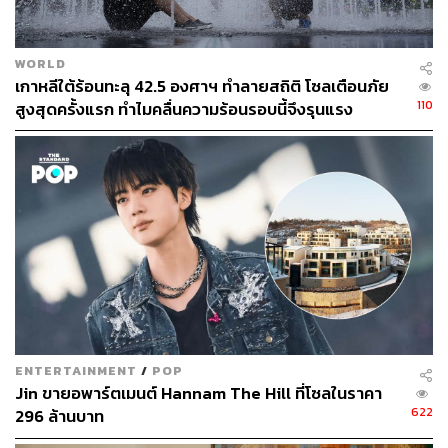
จะต่อยอดและยกระดับความสัมพันธ์ต่อไปเรื่อยๆ
ปิดท้ายด้วยเรื่องนางแบบ ซึ่งสำหรับโชว์นี้ก็ทำให้เห็นว่า
WORLD
Matthieu Blazy ต้องการให้ผู้หญิงกลุ่มนี้กลายเป็นอีกหนึ่งห้อง
เกาหลีใต้ร้อนทะลุ 42.5 องศาฯ ทำลายสถิติ โซลเตือนภัย
หัวใจสำคัญของแบรนด์ที่จะช่วยสร้างเสน่ห์ สร้างความสุข
110
สูงสุดครั้งแรก ทำไมคลื่นความร้อนรอบนี้จึงรุนแรง
และเป็นตัวแทนของผู้หญิง CHANEL ในยุคปัจจุบัน โดยสิ่งที่
น่าชื่นชมก็คือการที่ Bhavitha Mandava นางแบบและแบรนด์
แอมบาสเดอร์จากอินเดียก็ยังเป็นคนลีดคอลเล็กชันนี้ด้วยการ
เปิดโชว์ในลุคสุดไวรัลกับสเวตเตอร์สีเบจ ซึ่งทำให้เห็นว่าแม้
โชว์จะมาจัดที่เกาหลีใต้ แต่ทุกอย่างก็ไม่จำเป็นต้องเป็น K-
Beauty ไปหมด ส่วนที่งดงามไม่แพ้กันก็คือการปิดแฟชั่นโชว์
ด้วยนางแบบ Sora Choi ที่ใส่ชุดเดรสสีขาว พร้อมเผยให้เห็น
ว่าเธอกำลังตั้งครรภ์ ซึ่งก็ทำให้ว่าผู้หญิงที่จะใส่เสื้อผ้า
CHANEL ยุค Matthieu Blazy ก็มาได้ในทุกช่วงชีวิตของตัว
เอง
ENTERTAINMENT
/
POP
Jin ขายอพาร์ตเมนต์ Hannam The Hill ที่โซลในราคา
ทั้งหมดทั้งมวลแล้ว แฟชั่นโชว์ Métiers d’art 2026 ที่กรุงโซล
622
296 ล้านบาท
ก็ทำให้เห็นว่าการที่แบรนด์มหาอำนาจอย่าง CHANEL จะจัด
หนึ่งแฟชั่นโชว์ก็ล้วนแล้วมีเหตุและผลทั้งหมดเพื่อขับเคลื่อน