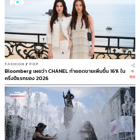
สเดอร์คนสำคัญของ CHANEL ที่มาแสดงช่วง Afterparty ซึ่ง
ในตอนแรกหลายคนก็อาจมีการวิเคราะห์ว่าเธอไม่น่ามาโชว์
รอบเดียวกันกับ G-Dragon แบรนด์แอมบาสเดอร์คนแรกจาก
เกาหลีใต้เพราะเหตุผลส่วนตัว แต่ปรากฏว่าเธอก็มานั่งดูโชว์
รอบเดียวกันและห่างกันแค่ 5 คน
ต่อมาแขกจากประเทศไทยก็ประกอบไปด้วย 3 คน เริ่มจาก
แอลลี่ – อชิรญา แบรนด์แอมบาสเดอร์ของ CHANEL ที่
เติบโตกับการฝึกฝนเป็นศิลปินที่เกาหลีใต้ ต่อด้วย ใบปอ ธิติยา
FASHION
/
POP
นักแสดงและ Friend of the House ที่แบรนด์อยู่เคียงข้างเธอ
Bloomberg เผยว่า CHANEL ทำยอดขายเพิ่มขึ้น 16% ใน
มาตั้งแต่ก้าวเข้ามาในวงการภาพยนตร์ และปิดท้ายด้วย เอส
150
ครึ่งปีแรกของ 2026
ศุภ นักแสดงจากค่าย GMMTV ซึ่งสำหรับเราแล้ว เอส ถือว่า
อยู่ในกลุ่มที่เราขอนิยามว่า “Test & Trial” เหมือนกับสอง
สมาชิกของ CORTIS อย่าง MARTIN และ KEONHO รวมถึง
KAZUHA วง Le Sserafim และ WONBIN วง RIIZE โดย
ทั้งหมดก็เป็นแขกของโชว์ CHANEL Métiers d’art 2026 ที่
กรุงโซล และแบรนด์น่าจะอยากทำความรู้จัก เช็คเคมี เช็ค
กระแส และศึกษาเรื่องทัศนคติและมุมมองของแต่ละคน ซึ่ง
ทั้งหมดก็เป็นค่ามาตรฐานที่ทุกแบรนด์ลักชัวรีเลือกทำ ก่อนที่