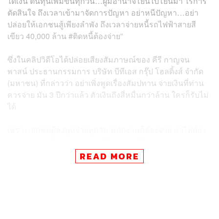
ได้เงิน ต้นทุนเพิ่มขึ้นทุกวัน…ผู้มีอำนาจโยนไปโยนมา ไร้การ
ตัดสินใจ ถึงเวลาเข้ามาจัดการปัญหา อย่าหนีปัญหา…อย่า
ปล่อยให้เอกชนสู้เพียงลำพัง ถึงเวลาจ่ายหนี้รถไฟฟ้าสายสี
เขียว 40,000 ล้าน #ติดหนี้ต้องจ่าย”
ซึ่งในคลิปวิดีโอได้ปล่อยเสียงสัมภาษณ์ของ คีรี กาญจน
พาสน์ ประธานกรรมการ บริษัท บีทีเอส กรุ๊ป โฮลดิ้งส์ จำกัด
(มหาชน) ที่กล่าวว่า อย่าเพิ่งพูดเรื่องสัมปทาน จ่ายเงินที่ท่าน
ควรจ่าย มัน 3 ปีกว่าแล้ว ตัวเงินถึงสี่หมื่นกว่าล้าน ใครก็รับไม่
ได้
เพราะเอกชนผู้ลงทุนจ่ายทุกวัน พนักงานก็ต้องจ่าย ค่าไฟต้อง
จ่าย ทุกอย่างต้องจ่ายหมด ผู้ที่มีอำนาจ ผู้ที่บริหารประเทศอยู่
ไม่ว่าจะเป็น กทม. หรือการเมืองของประเทศต้องเข้ามาดูได้
READ MORE
แล้ว
ดอกเบี้ยขึ้นทุกวัน ท่านใดที่อยู่ในอำนาจควรคิดได้แล้วว่า
ดอกเบี้ยที่ต้องเสียไป อย่างไรก็ต้องจ่ายผม มันเป็นสิ่งที่ใครเสีย
หาย ผมเชื่อว่าประชาชน ภาษีเราเสียหาย อย่าปล่อยให้มัน