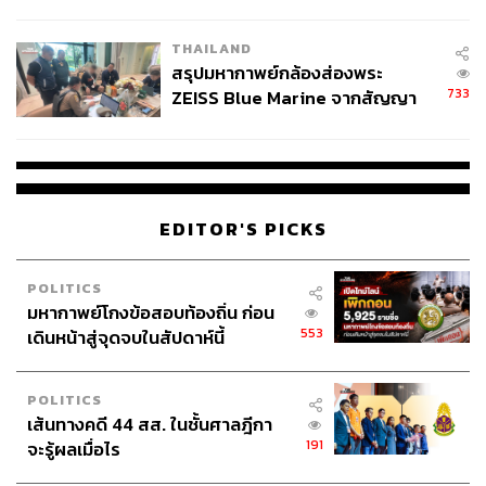
ชั่วคราว หลังเหตุใช้อาวุธปืนภายใน
โรงเรียนคลี่คลาย
THAILAND
สรุปมหากาพย์กล้องส่องพระ
733
ZEISS Blue Marine จากสัญญา
ผลิต 8.3 ล้าน สู่ข้อพิพาท ‘มา
เวลล์ฯ’ ฟ้อง ‘โทน บางแค’ ผิดนัด
จ่ายหนี้-แอบระบุแบรนด์
EDITOR'S PICKS
POLITICS
มหากาพย์โกงข้อสอบท้องถิ่น ก่อน
553
เดินหน้าสู่จุดจบในสัปดาห์นี้
POLITICS
เส้นทางคดี 44 สส. ในชั้นศาลฎีกา
191
จะรู้ผลเมื่อไร