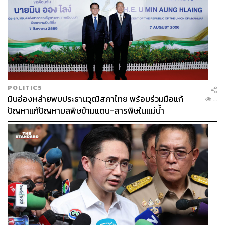
POLITICS
มินอ่องหล่ายพบประธานวุฒิสภาไทย พร้อมร่วมมือแก้
...
ปัญหาแก้ปัญหามลพิษข้ามแดน-สารพิษในแม่น้ำ