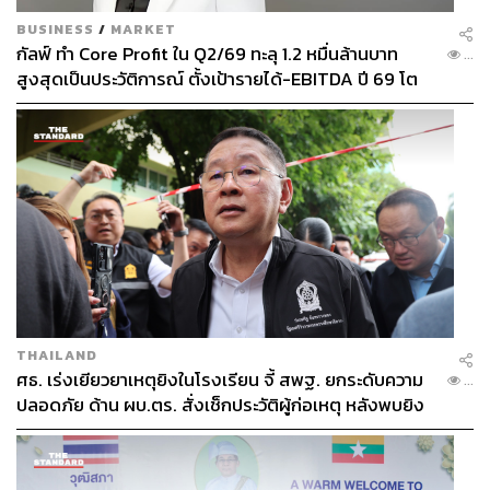
BUSINESS
/
MARKET
กัลฟ์ ทำ Core Profit ใน Q2/69 ทะลุ 1.2 หมื่นล้านบาท
...
สูงสุดเป็นประวัติการณ์ ตั้งเป้ารายได้-EBITDA ปี 69 โต
12-15% พร้อมเข้าร่วม Direct PPA-โซลาร์ฟาร์มชุมชน
THAILAND
ศธ. เร่งเยียวยาเหตุยิงในโรงเรียน จี้ สพฐ. ยกระดับความ
...
ปลอดภัย ด้าน ผบ.ตร. สั่งเช็กประวัติผู้ก่อเหตุ หลังพบยิง
จุดตายแม่นยำ