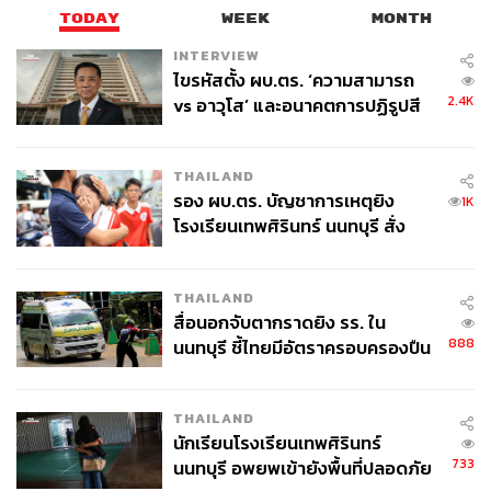
TODAY
WEEK
MONTH
INTERVIEW
ไขรหัสตั้ง ผบ.ตร. ‘ความสามารถ
2.4K
vs อาวุโส’ และอนาคตการปฏิรูปสี
กากี กับ พล.ต.อ. เอก อังสนานนท์
THAILAND
รอง ผบ.ตร. บัญชาการเหตุยิง
1K
โรงเรียนเทพศิรินทร์ นนทบุรี สั่ง
ค้นหา 2 รอบยืนยันไร้คนติดค้าง พบ
ศพปู่-ย่าที่บ้านพักผู้ก่อเหตุ
THAILAND
สื่อนอกจับตากราดยิง รร. ใน
888
นนทบุรี ชี้ไทยมีอัตราครอบครองปืน
สูงในระดับต้นของภูมิภาค
THAILAND
นักเรียนโรงเรียนเทพศิรินทร์
733
นนทบุรี อพยพเข้ายังพื้นที่ปลอดภัย