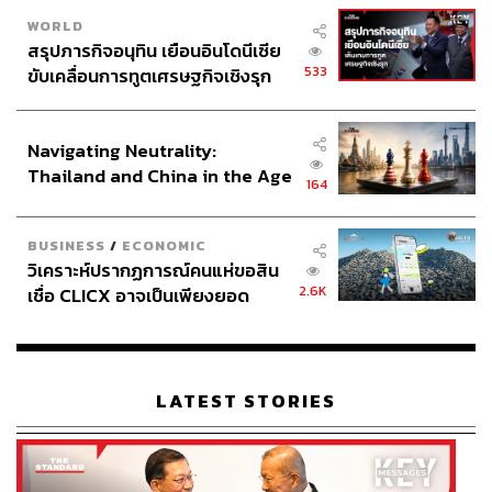
WORLD
สรุปภารกิจอนุทิน เยือนอินโดนีเซีย
533
ขับเคลื่อนการทูตเศรษฐกิจเชิงรุก
ประกาศหุ้นส่วนยุทธศาสตร์ไทย –
อินโดนีเซีย
Navigating Neutrality:
Thailand and China in the Age
164
of a New Global Order
BUSINESS
/
ECONOMIC
วิเคราะห์ปรากฏการณ์คนแห่ขอสิน
2.6K
เชื่อ CLICX อาจเป็นเพียงยอด
ภูเขาน้ำแข็ง ของปัญหาหนี้ครัว
เรือนไทยที่ถูกซุกไว้
LATEST STORIES