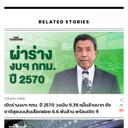
ดังนั้นจะเห็นว่าการทำสัญญาในส่วนของรถไฟฟ้าสายสีเขียว
ส่วนต่อขยายที่ 2 ทางผู้บริหารไม่เห็นการอนุมัติจากสภา
RELATED STORIES
กทม. ทั้งที่การทำส่วนต่อขยายที่ 2 จัดอยู่ในภาระหนี้ผูกพัน
เพราะต้องจ่ายต่อเนื่องทุกปี จึงจะเห็นได้ว่ากระบวนการส่วนนี้
ไม่สอดคล้องกับข้อบัญญัติ รวมถึงกระบวนการซื้อรถ ขบวน
รถ ทางผู้บริหารจึงได้ทำหนังสือสอบถามกลับไปทางสภา
กทม. ว่า ในส่วนนี้เคยผ่านการอนุมัติจากสภา กทม. หรือไม่
ถ้าปรากฏว่าไม่มีจะต้องมีการดำเนินการทำสัญญาใหม่ให้
เรียบร้อย
แต่ในส่วนของการเดินรถส่วนต่อขยายที่ 1 ไม่มีปัญหาอะไร
เพราะผ่านที่ประชุมสภา กทม. เรียบร้อยแล้ว โครงการนั้น
ทางสภา กทม. เห็นชอบ และมีการก่อหนี้ผูกพันผ่านทางเคที
THAILAND
และเอกชน
เปิดร่างงบฯ กทม. ปี 2570 วงเงิน 9.39 หมื่นล้านบาท ชัช
86
ชาติลุยงบเส้นเลือดฝอย 6.6 พันล้าน พร้อมเปิด 9
ชัชชาติกล่าวต่อว่า ปัญหาอยู่ที่ขั้นตอนบางส่วนขาดหายไป
ยุทธศาสตร์พัฒนาเมือง
ส่วนตัวมองว่า กทม. ไม่ได้มีปัญหาในเรื่องการเป็นหนี้และ