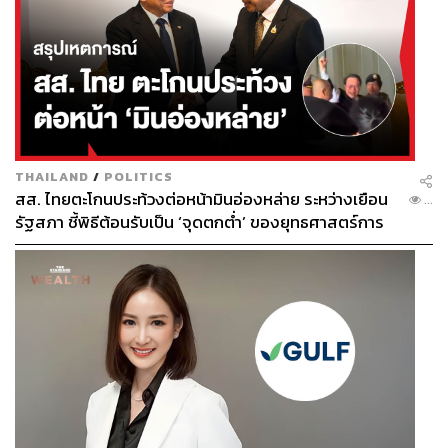
THAILAND
/
POLITICS
สส. ไทยตะโกนประท้วงต่อหน้ามินอ่องหล่าย ระหว่างเยือน
...
รัฐสภา ชี้พิธีต้อนรับเป็น ‘จุดตกต่ำ’ ของยุทธศาสตร์การ
ทูตไทย