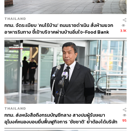
THAILAND
กทม. จัดระเบียบ ‘คนไร้บ้าน’ ถนนราชดำเนิน สั่งห้ามแจก
3.1K
อาหารริมทาง ชี้เป้าบริจาคผ่านบ้านอิ่มใจ-Food Bank
41
ABOUT THE AUTHOR
THE STANDARD TEAM
กองบรรณาธิการ THE STANDARD
ABOUT THE PHOTOGRAPHER
ศวิตา พูลเสถียร
ช่างภาพข่าว ประจำสำนักข่าว THE
STANDARD
THAILAND
กทม. ส่งหนังสือถึงกรมบัญชีกลาง สางปมผู้รับเหมา
95
อุโมงค์หนองบอนยื่นฟื้นฟูกิจการ ‘ชัชชาติ’ ย้ำต้องได้บริษัท
มั่นคง เร่งแก้บิ๊กโปรเจกต์ดีเลย์