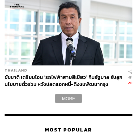
THAILAND
ชัชชาติ เตรียมโอน ‘รถไฟฟ้าสายสีเขียว’ คืนรัฐบาล รับลูก
211
นโยบายตั๋วร่วม หวังปลดแอกหนี้-ดึงงบพัฒนากรุง
MORE
MOST POPULAR