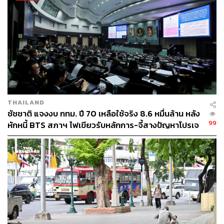
ต้องชำระหนี้ แต่หนี้นั้นจะต้องผ่านกระบวนการถูกต้องตาม
กฎหมาย เช่นเดียวกันกับการรับโอนทรัพย์สินมาจาก
กระทรวงคมนาคม มิติที่มองเรื่องนี้ก็คือการก่อหนี้ผูกพัน
เพราะการรับทรัพย์สินมาเท่ากับการรับหนี้มา
อย่างไรก็ตามถ้าสภา กทม. ไม่มีการอนุมัติผ่านเรื่องมาก็
จำเป็นต้องทำให้ถูกกฎหมาย อาจจะต้องมีการทำสัญญาใหม่
หลังจากนี้ ต่อเนื่องไปในอนาคต ทั้งนี้ ตอนที่ตนได้พิจารณา
เรื่องนี้สืบสวนดูขณะที่ทำสัญญาเรื่องดังกล่าว มีความเห็น 2
THAILAND
ส่วน ส่วนหนึ่งบอกว่าเรื่องดังกล่าวต้องผ่านสภา กทม. อีกส่วน
ชัชชาติ แจงงบ กทม. ปี 70 เหลือใช้จริง 8.6 หมื่นล้าน หลัง
บอกว่าไม่ต้องผ่าน แต่ในความเห็นของคณะผู้บริหารมอง
99
หักหนี้ BTS สภาฯ ไฟเขียวรับหลักการ-จี้สางปัญหาโปรเจ
ว่าการมอบหมายงานคือการสร้างหนี้ แล้ว ตามหลักการคือ
กต์ล่าช้า
ต้องให้สภา กทม. ทำการเห็นชอบก่อน
TAGS:
บริษัท บีทีเอส กรุ๊ป โฮลดิ้งส์ จำกัด (มหาชน)
หนี้รัฐบาล
ชัชชาติ สิทธิพันธุ์
บริษัท ระบบขนส่งมวลชนกรุงเทพ จำกัด (มหาชน)