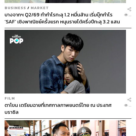
BUSINESS
/
MARKET
บางจากฯ Q2/69 ทำกำไรทะลุ 1.2 หมื่นล้าน เริ่มบุ๊กกำไร
...
‘SAF’ เชิงพาณิชย์ครั้งแรก หนุนรายได้ครึ่งปีทะลุ 3.2 แสน
ล้าน
FILM
ตาโขน เตรียมฉายที่เทศกาลภาพยนตร์ไทย ณ ประเทศ
...
บราซิล