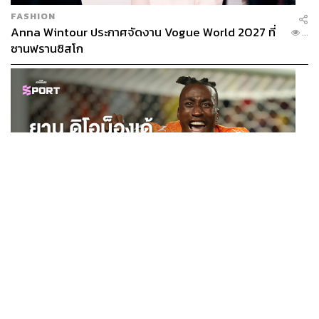
FASHION
Anna Wintour ประกาศจัดงาน Vogue World 2027 ที่
...
ซานฟรานซิสโก
SPORT
ยาน ดิโอม็องเด้ 2 ปีก่อนยังไร้สโมสรอาชีพ สู่นักเตะค่าตัว
...
125 ล้านยูโร กับคำสัญญาถึงน้องสาวผู้ล่วงลับ