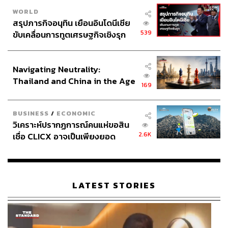
WORLD
สรุปภารกิจอนุทิน เยือนอินโดนีเซีย
539
ขับเคลื่อนการทูตเศรษฐกิจเชิงรุก
ประกาศหุ้นส่วนยุทธศาสตร์ไทย –
อินโดนีเซีย
Navigating Neutrality:
Thailand and China in the Age
169
of a New Global Order
BUSINESS
/
ECONOMIC
วิเคราะห์ปรากฏการณ์คนแห่ขอสิน
2.6K
เชื่อ CLICX อาจเป็นเพียงยอด
ภูเขาน้ำแข็ง ของปัญหาหนี้ครัว
เรือนไทยที่ถูกซุกไว้
LATEST STORIES