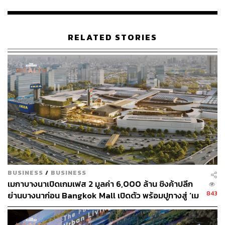
แอปพลิเคชัน The 1 สูงถึง 90% ซึ่งสะท้อนให้เห็นถึงความ
สำเร็จในการดึงดูดและรักษาลูกค้ากลุ่มนี้ไว้ได้อย่างมี
ประสิทธิภาพ
RELATED STORIES
ด้วยระบบ Loyalty Platform ที่พัฒนาอย่างต่อเนื่อง ทำให้
“คาดว่าภายใน 5 ปี จะมีจำนวนสมาชิก The 1 Exclusive
เติบโตกว่า 400% โดยสมาชิก The 1 สามารถอัปเกรดสถานะ
สมาชิกเป็น The 1 Exclusive เพียงสะสมยอดใช้จ่ายภายใน
ศูนย์การค้าครบ 400,000 บาทต่อปี” ดร.ณัฐกิตติ์ ระบุ
สามารถติดตาม THE STANDARD WEALTH
ผ่านแอปพลิเคชันต่างๆ ที่คุณสะดวกหรือใช้งานอยู่แล้วได้เลย
BUSINESS
/
BUSINESS
เมกาบางนาเปิดเกมเฟส 2 มูลค่า 6,000 ล้าน ชิงค้าปลีก
843
ย่านบางนาก่อน Bangkok Mall เปิดตัว พร้อมปูทางสู่ ‘เม
กาซิตี้’ 70,000 ล้าน
TAGS:
บริษัท เซ็นทรัลพัฒนา จำกัด (มหาชน)
The 1
The 1 Exclusive