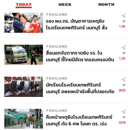
TODAY
WEEK
MONTH
THAILAND
รอง ผบ.ตร. บัญชาการเหตุยิง
1.3K
โรงเรียนเทพศิรินทร์ นนทบุรี สั่ง
ค้นหา 2 รอบยืนยันไร้คนติดค้าง พบ
ศพปู่-ย่าที่บ้านพักผู้ก่อเหตุ
THAILAND
สื่อนอกจับตากราดยิง รร. ใน
1.2K
นนทบุรี ชี้ไทยมีอัตราครอบครองปืน
สูงในระดับต้นของภูมิภาค
THAILAND
นักเรียนโรงเรียนเทพศิรินทร์
805
นนทบุรี อพยพเข้ายังพื้นที่ปลอดภัย
ชั่วคราว หลังเหตุใช้อาวุธปืนภายใน
โรงเรียนคลี่คลาย
THAILAND
คืบหน้าเหตุยิงโรงเรียนเทพศิรินทร์
659
นนทบุรี ดับ 6 ศพ โฆษก ตร. เร่ง