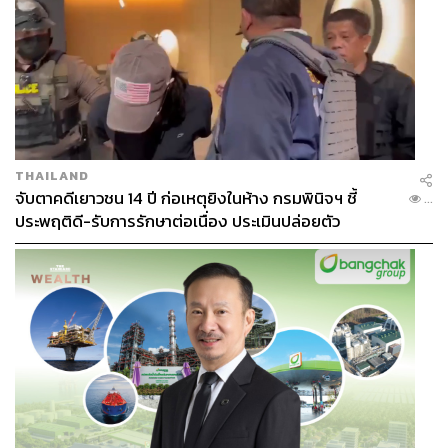
THAILAND
จับตาคดีเยาวชน 14 ปี ก่อเหตุยิงในห้าง กรมพินิจฯ ชี้
...
ประพฤติดี-รับการรักษาต่อเนื่อง ประเมินปล่อยตัว