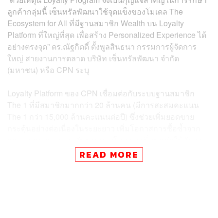
ลูกค้ากลุ่มนี้ เซ็นทรัลพัฒนาใช้จุดแข็งของโมเดล The
Ecosystem for All ที่มีฐานสมาชิก Wealth บน Loyalty
Platform ที่ใหญ่ที่สุด เพื่อสร้าง Personalized Experience ได้
อย่างตรงจุด” ดร.ณัฐกิตติ์ ตั้งพูลสินธนา กรรมการผู้จัดการ
ใหญ่ สายงานการตลาด บริษัท เซ็นทรัลพัฒนา จำกัด
(มหาชน) หรือ CPN ระบุ
Loyalty Platform ของ CPN เชื่อมต่อกับระบบฐานสมาชิก
The 1 ที่มีสมาชิกมากกว่า 20 ล้านคน (มีการสะสมคะแนน
The 1 กว่า 15,000 ล้านคะแนนต่อปี) ซึ่งช่วยเพิ่มยอดขาย
กระตุ้นอย่างต่อเนื่องในระยะยาว เพิ่มโอกาสการซื้อซ้ำจาก
การแลกคะแนนและดันยอดขายโดยการเพิ่มมูลค่าให้กับการ
สะสมคะแนนทุกยอดใช้จ่าย อีกทั้งยังช่วยรักษาฐานลูกค้าเดิม
READ MORE
และช่วยสร้างความผูกพันกับลูกค้าระยะยาว
นอกจากนี้ในส่วนของร้านค้ายังได้ใช้เงินกว่า 3,000 ล้านบาท
เพื่อพัฒนาโปรแกรม The 1 BIZ ที่ช่วยให้ร้านค้าเข้าถึงข้อมูล
เชิงลึกของลูกค้า ซึ่งไม่เพียงแต่ช่วยเพิ่มความภักดีและความ