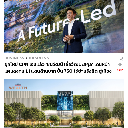
276
BUSINESS
/
BUSINESS
ยุคใหม่ CPN เริ่มแล้ว ‘ชนวัฒน์ เอื้อวัฒนะสกุล’ เดินหน้า
2.8K
ABOUT THE AUTHOR
แผนลงทุน 1.1 แสนล้านบาท ปั้น 750 ไร่ย่านรังสิต สู่เมือง
แห่งอนาคต
ถนัดกิจ จันกิเสน
Content Creator ประจำกองบรรณาธิการ
THE STANDARD WEALTH ผู้เสพติดโลก
ธุรกิจ การตลาด เทคโนโลยี และชอบสำรวจ
โลกออฟไลน์และออนไลน์มาถอดรหัสความ
เคลื่อนไหวให้เป็นเรื่องเข้าใจง่าย สนุก และได้
ไอเดียใหม่ๆ