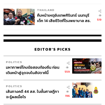
สอบปมขโมยปืนปู่ก่อเหตุ
THAILAND
คืบหน้าเหตุยิงเทพศิรินทร์ นนทบุรี
519
เด็ก 14 เสียชีวิตที่โรงพยาบาล สธ.
ยืนยันครูเสียชีวิต 5 ราย เจ็บ 22
ราย
EDITOR'S PICKS
POLITICS
มหากาพย์โกงข้อสอบท้องถิ่น ก่อน
559
เดินหน้าสู่จุดจบในสัปดาห์นี้
POLITICS
เส้นทางคดี 44 สส. ในชั้นศาลฎีกา
196
จะรู้ผลเมื่อไร