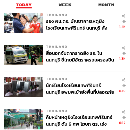
TODAY
WEEK
MONTH
บริหารอาวุโส บริษัท ฟาสต์ รีเทลลิ่ง จำกัด และหัวหน้าฝ่าย
R&D ของ UNIQLO
THAILAND
รอง ผบ.ตร. บัญชาการเหตุยิง
1.4K
โรงเรียนเทพศิรินทร์ นนทบุรี สั่ง
ค้นหา 2 รอบยืนยันไร้คนติดค้าง พบ
UNIQLO เป็นแบรนด์จากญี่ปุ่น ส่วน Cecilie
ศพปู่-ย่าที่บ้านพักผู้ก่อเหตุ
Bahnsen มาจากเดนมาร์ก ทั้งสองประเทศนี้มีจุด
THAILAND
ร่วมอะไรที่เหมือนกันทั้งในแง่ของสไตล์และไลฟ์
สื่อนอกจับตากราดยิง รร. ใน
สไตล์
1.3K
นนทบุรี ชี้ไทยมีอัตราครอบครองปืน
สูงในระดับต้นของภูมิภาค
ฉันคิดว่าทั้งสองที่มีความสุขในการแสดงตัวตนผ่านการแต่ง
THAILAND
ตัว และการถ่ายทอดความเป็นผู้หญิงผ่านสไตล์ของตัวเอง
นักเรียนโรงเรียนเทพศิรินทร์
แบรนด์ของเราก็ได้รับการตอบรับที่ดีมากในญี่ปุ่น และมี
840
นนทบุรี อพยพเข้ายังพื้นที่ปลอดภัย
พาร์ตเนอร์ที่สนับสนุนเรามาตั้งแต่ต้น เวลาไปที่ญี่ปุ่นแล้วเห็น
ชั่วคราว หลังเหตุใช้อาวุธปืนภายใน
ผู้หญิงใส่เสื้อผ้าของเรารวมถึงวิธีที่พวกเธอปรับแต่งให้เป็น
โรงเรียนคลี่คลาย
THAILAND
สไตล์ของตัวเอง มันทำให้ฉันได้แรงบันดาลใจเสมอ
คืบหน้าเหตุยิงโรงเรียนเทพศิรินทร์
687
นนทบุรี ดับ 6 ศพ โฆษก ตร. เร่ง