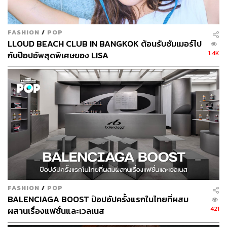
งดงามในการสร้างสรรค์เสื้อผ้าให้มีชีวิตขึ้นมา LifeWear
ของยูนิโคล่มีความสอดคล้องกับแนวคิดของแบรนด์ Cecilie
Bahnsen ในเรื่องการแต่งกายในชีวิตประจำวันอย่างมาก
FASHION
/
POP
การได้นำเสนอเสื้อผ้าในสไตล์ของเราในวงกว้าง และเข้าถึงผู้
LLOUD BEACH CLUB IN BANGKOK ต้อนรับซัมเมอร์ไป
หญิงและเด็กผู้หญิงทั่วโลกได้มากยิ่งขึ้นเป็นเรื่องที่มีความ
1.4K
กับป๊อปอัพสุดพิเศษของ LISA
หมาย เพราะพวกเธอจะได้สวมใส่เสื้อผ้าเหล่านี้ในแบบของตัว
เอง และร่วมเป็นส่วนหนึ่งของวัยเยาว์ที่เราอยากสร้างขึ้นไป
ด้วยกัน
ช่วงเวลาที่น่าจดจำและความกดดันในการออกแบบ
คอลเล็กชันนี้
ฉันคิดว่ามันเป็นกระบวนการเรียนรู้ร่วมกันมากกว่า เพื่อให้
แน่ใจว่าเทคนิคต่างๆ จะใช้งานได้จริง เราฟิตติ้งกันเยอะมาก
FASHION
/
POP
BALENCIAGA BOOST ป๊อปอัปครั้งแรกในไทยที่ผสม
ที่โคเปนเฮเกน ทั้งทีมแพตเทิร์นของเราและทีม UNIQLO เพื่อ
421
ผสานเรื่องแฟชั่นและเวลเนส
ให้ทุกอย่างใส่สบาย ใช้ง่าย แต่ก็ยังมี DNA ที่ถูกต้องของ
แบรนด์อยู่ และฉันชอบตอนที่เริ่มเห็นคอลเล็กชันเป็นรูปเป็น