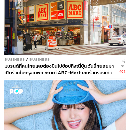
BUSINESS
/
BUSINESS
แบรนด์ที่คนไทยเคยต้องบินไปช้อปถึงญี่ปุ่น วันนี้ทยอยมา
407
เปิดร้านในกรุงเทพฯ ขณะที่ ABC-Mart เชนร้านรองเท้า
รายใหญ่ก็เริ่มมองตลาดนี้แล้ว
การร่วมงานกับ UNIQLO เกิดขึ้นได้อย่างไร และ
ประสบการณ์ในครั้งนี้เป็นอย่างไรบ้าง
ฉันชื่นชอบแบรนด์ญี่ปุ่นมาโดยตลอด ทั้งในแง่งานฝีมือ
แนวคิดด้านการออกแบบที่ใส่ใจในรายละเอียด และความ