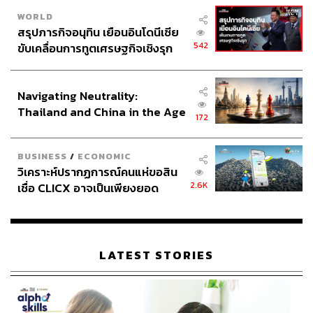
ในทุกช่วงวัย ทั้งเด็ก วัยรุ่น หรือผู้ใหญ่
WORLD
สรุปภารกิจอนุทิน เยือนอินโดนีเซีย
542
ขับเคลื่อนการทูตเศรษฐกิจเชิงรุก
สิ่งที่น่าสนใจมากคือเรื่อง ‘สัดส่วน’ ทุกอย่างแตกต่างจากเดิม
ประกาศหุ้นส่วนยุทธศาสตร์ไทย –
เมื่อมีขนาดเล็กลง ดีเทลของแบรนด์เราปกติก็ละเอียดอ่อนอยู่
อินโดนีเซีย
แล้ว เมื่อต้องย่อให้มีขนาดเล็กก็ยิ่งต้องประณีตมากขึ้น แต่
Navigating Neutrality:
สุดท้ายมันออกมาลงตัวมากค่ะ หลานๆ ของพี่สาวฉันก็ใส่กัน
Thailand and China in the Age
แล้ว และฉันก็ชอบเวลาที่เห็นเด็กๆ เอาไปมิกซ์แอนด์แมตช์ใน
172
of a New Global Order
แบบของตัวเอง มันมีความไร้เดียงสาที่สร้างแรงบันดาลใจได้
เหมือนกัน
BUSINESS
/
ECONOMIC
วิเคราะห์ปรากฏการณ์คนแห่ขอสิน
2.6K
เชื่อ CLICX อาจเป็นเพียงยอด
ภูเขาน้ำแข็ง ของปัญหาหนี้ครัว
เรือนไทยที่ถูกซุกไว้
LATEST STORIES