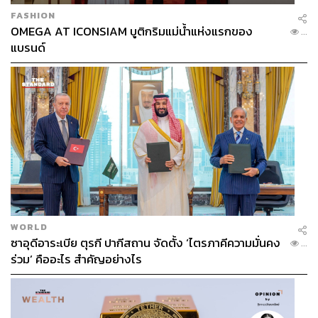
มีที่อยากแนะนำหรือไม่
FASHION
OMEGA AT ICONSIAM บูติกริมแม่น้ำแห่งแรกของ
...
แบรนด์
ส่วนใหญ่จะเป็นของเดนมาร์กเลยอธิบายค่อนข้างยาก แต่ใน
สตูดิโอเราฟังเพลงกันเยอะมาก แล้วฉันคิดว่าดนตรีเปลี่ยน
อารมณ์ของการทำงานได้จริงๆ มันส่งผลต่อวิธีที่เราสร้าง
คอลเล็กชัน และเติมความสนุกให้กับกระบวนการสร้างสรรค์
WORLD
ซาอุดีอาระเบีย ตุรกี ปากีสถาน จัดตั้ง ‘ไตรภาคีความมั่นคง
...
ร่วม’ คืออะไร สำคัญอย่างไร