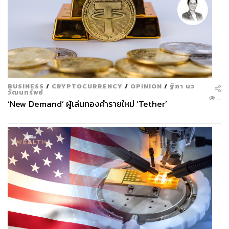
ฝากข้อความถึงเด็กผู้หญิงหรือคนรุ่นใหม่ที่ยกให้
Cecilie Bahnsen เป็นแรงบันดาลใจในการทำงาน
ในวงการแฟชั่น
BUSINESS
/
CRYPTOCURRENCY
/
OPINION
/
ฐิภา นว
วัฒนทรัพย์
...
‘New Demand’ ผู้เล่นทองคำรายใหม่ ‘Tether’
สำหรับฉันมันคือการยึดมั่นในสไตล์และความคิดสร้างสรรค์
ของตัวเอง ช่วงเริ่มต้นมันอาจจะยากมาก แต่ต้องเดินหน้าต่อ
ไป และต้องเป็นตัวของตัวเอง ไม่จำเป็นต้องสนใจคนอื่นมาก
นัก แค่ให้ความสำคัญกับความคิดสร้างสรรค์ของตัวเองก็พอ
ภาพ:
UNIQLO
TAGS:
THE STANDARD POP
Uniqlo
Denmark
Business of Fashion
LifeWear
Fast Retailing
Cecilie Bahnsen