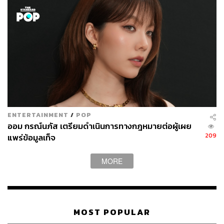
ร่าง ตอนที่ฟิตติ้งเริ่มลงตัว แล้วเห็นทุกคนตื่นเต้นไปด้วยกัน
เราทำงานร่วมกับคนจากญี่ปุ่น จากโคเปนเฮเกน แล้วก็มีทีม
จากปารีสด้วย มันจึงเต็มไปด้วยความหลากหลายของภาษา
และพลังความตื่นเต้นเกี่ยวกับคอลเล็กชันนี้
ENTERTAINMENT
/
POP
ออม กรณ์นภัส เตรียมดำเนินการทางกฎหมายต่อผู้เผย
209
แพร่ข้อมูลเท็จ
MORE
MOST POPULAR
Ceciclie Bahnsen และ Yukihiro Katsuta ประธานเจ้าหน้าที่