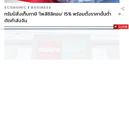
ECONOMIC
/
BUSINESS
ทรัมป์สั่งเก็บภาษี ‘โพลีซิลิคอน’ 15% พร้อมตั้งราคาขั้นต่ำ
...
ตัดกำลังจีน
221
ABOUT THE AUTHOR
ขัติยา ฤทธิรุตม์
Content Creator (Thai Culture) - THE
STANDARD POP
BUSINESS
/
BUSINESS
แม็คโคร-โลตัส ฟอร์มดี! CPAXT โชว์ครึ่งปีแรกรายได้ทะลุ
...
2.6 แสนล้าน เร่งปรับโฉมสาขาใหม่ดันพื้นที่เช่าโต