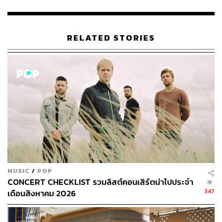
Business of Fashion อีกทั้งเธอยังเคยได้รับการเสนอชื่อเข้า
ชิงรางวัล LVMH Prize และได้รับรางวัล Magasin du Nord
Fashion Prize อีกด้วย
RELATED STORIES
ในครั้งนี้เธอเตรียมนำเสนอเสื้อผ้าสตรีแบบร่วมสมัยที่อยู่เหนือ
กาลเวลา และสามารถสวมใส่ได้ทุกวัน ภายใต้คอนเซปต์
‘Shapes of Poetry’ ในคอลเล็กชัน UNIQLO and Cecilie
Bahnsen Spring/Summer 2026 ซึ่งถือเป็นการร่วมงานกัน
ครั้งแรกแต่สามารถถ่ายทอด LifeWear ที่ผสานความโรแมน
ติกไว้อย่างลงตัว
ล่าสุดทาง THE STANDARD POP มีโอกาสสัมภาษณ์พิเศษ
กับ Cecilie Bahnsen ซึ่งเราได้พูดคุยกับเธอเกี่ยวกับการร่วม
งานกับทาง UNIQLO, การเปิดตัวไลน์เสื้อผ้าสำหรับเด็กผู้หญิง
MUSIC
/
POP
เป็นครั้งแรก ไปจนถึงสิ่งที่เธออยากสื่อสารกับคนรุ่นใหม่ที่ยก
CONCERT CHECKLIST รวมลิสต์คอนเสิร์ตน่าไปประจำ
ให้เธอเป็นแรงบันดาลใจในการทำงานในวงการแฟชั่น
347
เดือนสิงหาคม 2026