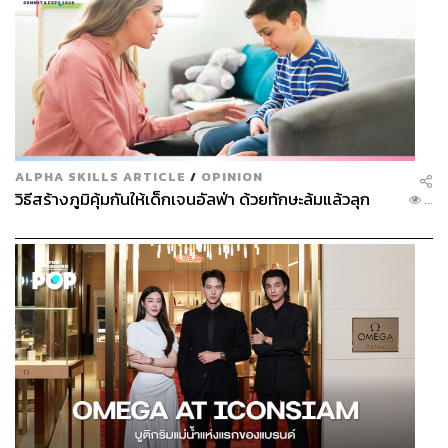
งานออกแบบคอลเล็กชันนี้เต็มไปด้วยลวดลายของ
ดอกไม้ ถ้าหากว่าเปลี่ยนจากดอกไม้เป็นองค์
ALPHA SKILLS ARTICLE
/
OPINION
วิธีสร้างภูมิคุ้มกันให้เด็กเจนอัลฟ่า ด้วยทักษะล้มแล้วลุก
ประกอบอื่นจะเป็นอะไรได้บ้าง
...
สำหรับฉัน ‘สี’ เป็นหนึ่งในแรงบันดาลใจแรกๆ เลยค่ะ จริงๆ
บางครั้งมาก่อนผ้าด้วยซ้ำ ฉันมักเริ่มจากการวางสีลงบน
Mood Board ก่อน เพราะงั้นก็คงเป็นเรื่องสี ซึ่งมันก็สะท้อน
หลายอย่างให้แก่งานออกแบบเช่นกัน
ถ้าหากอยากรู้จักตัวตนของ Cecilie Bahnsen
เพิ่มขึ้นผ่านศิลปินคนโปรดหรือพอดแคสต์ที่ชื่นชอบ