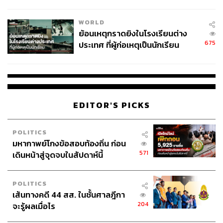
สอบปมขโมยปืนปู่ก่อเหตุ
WORLD
ย้อนเหตุกราดยิงในโรงเรียนต่าง
675
ประเทศ ที่ผู้ก่อเหตุเป็นนักเรียน
EDITOR'S PICKS
POLITICS
ประสบการณ์การออกแบบเสื้อผ้าสำหรับเด็กผู้
มหากาพย์โกงข้อสอบท้องถิ่น ก่อน
หญิงครั้งแรกเป็นอย่างไรบ้าง
571
เดินหน้าสู่จุดจบในสัปดาห์นี้
POLITICS
ฉันคิดว่าวัสดุที่เราใช้มันเหมาะกับเสื้อผ้าเด็กมาก และเปิด
เส้นทางคดี 44 สส. ในชั้นศาลฎีกา
โอกาสให้เราออกแบบอะไรที่สนุกมากขึ้น รวมถึงมีแนวคิด
204
จะรู้ผลเมื่อไร
‘mini me’ ที่แม่ลูกสามารถแต่งตัวเข้าคู่กันได้ ทำให้กลายเป็น
ไอเดียที่ทำให้คอลเล็กชันนี้เป็นตัวแทนของความเป็นผู้หญิง