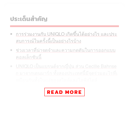
ประเด็นสำคัญ
การร่วมงานกับ UNIQLO เกิดขึ้นได้อย่างไร และประ
สบการณ์ในครั้งนี้เป็นอย่างไรบ้าง
ช่วงเวลาที่น่าจดจำและความกดดันในการออกแบบ
คอลเล็กชันนี้
UNIQLO เป็นแบรนด์จากญี่ปุ่น ส่วน Cecilie Bahnse
n มาจากเดนมาร์ก ทั้งสองประเทศนี้มีจุดร่วมอะไรที่เ
หมือนกันทั้งในแง่ของสไตล์และไลฟ์สไตล์
ประสบการณ์การออกแบบเสื้อผ้าสำหรับเด็กผู้หญิงค
READ MORE
รั้งแรกเป็นอย่างไรบ้าง
งานออกแบบคอลเล็กชันนี้เต็มไปด้วยลวดลายของด
อกไม้ ถ้าหากว่าเปลี่ยนจากดอกไม้เป็นองค์ประกอบ
อื่นจะเป็นอะไรได้บ้าง
ถ้าหากอยากรู้จักตัวตนของ Cecilie Bahnsen เพิ่มขึ้