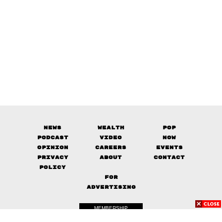
News
Wealth
Pop
Podcast
Video
Now
Opinion
Careers
Events
Privacy
About
Contact
Policy
FOR
ADVERTISING
MEMBERSHIP