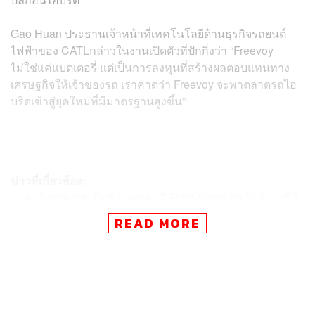
Gao Huan ประธานเจ้าหน้าที่เทคโนโลยีด้านธุรกิจรถยนต์
ไฟฟ้าของ CATLกล่าวในงานเปิดตัวที่ปักกิ่งว่า “Freevoy
ไม่ใช่แค่แบตเตอรี่ แต่เป็นการลงทุนที่สร้างผลตอบแทนทาง
เศรษฐกิจให้เจ้าของรถ เราคาดว่า Freevoy จะพาตลาดรถไฮ
บริดเข้าสู่ยุคใหม่ที่มีมาตรฐานสูงขึ้น”
ข่าวที่เกี่ยวข้อง:
Samsung เปิดตัวแบตเตอรี่ Solid-State! ชาร์จ 9 นาที วิ่
งได้ 960 กม. แถมอายุการใช้งาน 20 ปี พร้อมผลิตจริงปี
READ MORE
2027 นี้
จีนตั้งทีมอเวนเจอร์นำโดย CATLและ BYD พัฒนา ‘แบต
เตอรี่โซลิดสเตต’ สู้กับญี่ปุ่น! หวังทำให้จีนเป็นมหาอำนา
จทางยานยนต์ของโลก
ลุ้น 2 ผู้ผลิตจีนยักษ์ใหญ่ ตั้งฐานผลิตอุตสาหกรรมต้นน้ำ