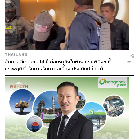
THAILAND
จับตาคดีเยาวชน 14 ปี ก่อเหตุยิงในห้าง กรมพินิจฯ ชี้
...
ประพฤติดี-รับการรักษาต่อเนื่อง ประเมินปล่อยตัว