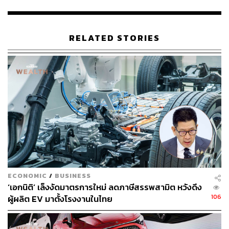
สิ้นปี 2025 รวมถึงรถยนต์จากค่าย Tesla และ BMW
ข้อมูลจาก China Passenger Car Association (CPCA) ระบุ
RELATED STORIES
ว่า ผู้ผลิตรถยนต์ระดับโลกตั้งแต่ Toyota, Volkswagen ไป
จนถึง BYD มียอดขายรถไฮบริดในจีนถึง 5.08 แสนคันใน
เดือนกรกฎาคม หรือ 41.3% ของยอดส่งมอบรถยนต์ไฟฟ้า
ทั้งหมด เพิ่มขึ้นจากราว 30% ในปี 2023 เนื่องจากราคาถูก
กว่ารถไฟฟ้า 100% ประมาณ 10%
CATLติดตั้งแบตเตอรี่ในรถยนต์รวม 189.2 กิกะวัตต์ชั่วโมง
(GWh) ในช่วง 8 เดือนแรกของปี 2024 คิดเป็นส่วนแบ่งตลาด
แบตเตอรี่รถยนต์ไฟฟ้าโลก 37.1% ตามข้อมูลจาก SNE
Research โดย GWh 1 หน่วยสามารถจ่ายไฟให้รถยนต์ไฟฟ้า
ที่วิ่งได้ 500 กิโลเมตรได้ราว 13,000 คัน
ECONOMIC
/
BUSINESS
‘เอกนิติ’ เล็งงัดมาตรการใหม่ ลดภาษีสรรพสามิต หวังดึง
Luo Jian ประธานเจ้าหน้าที่การตลาดของ CATLกล่าวในงาน
106
ผู้ผลิต EV มาตั้งโรงงานในไทย
เปิดตัวว่า อัตราการเข้าถึงรถยนต์ไฟฟ้าในจีนแตะ 53% ใน
เดือนกันยายน เกิน 50% ต่อเนื่องเป็นเดือนที่ 3 แสดงให้เห็นว่า
รถยนต์ไฟฟ้า ‘แซงหน้า’ รถยนต์น้ำมันอย่างสมบูรณ์และกลาย