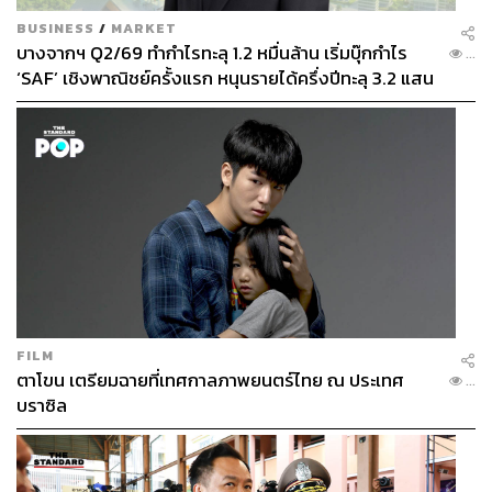
BUSINESS
/
MARKET
บางจากฯ Q2/69 ทำกำไรทะลุ 1.2 หมื่นล้าน เริ่มบุ๊กกำไร
...
‘SAF’ เชิงพาณิชย์ครั้งแรก หนุนรายได้ครึ่งปีทะลุ 3.2 แสน
ล้าน
FILM
ตาโขน เตรียมฉายที่เทศกาลภาพยนตร์ไทย ณ ประเทศ
...
บราซิล