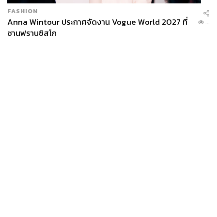
FASHION
Anna Wintour ประกาศจัดงาน Vogue World 2027 ที่
...
ซานฟรานซิสโก
News
Wealth
Pop
Podcast
Video
Now
Opinion
Careers
Events
Privacy
About
Contact
Policy
FOR
ADVERTISING
MEMBERSHIP