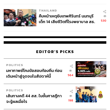
สอบปมขโมยปืนปู่ก่อเหตุ
THAILAND
คืบหน้าเหตุยิงเทพศิรินทร์ นนทบุรี
530
เด็ก 14 เสียชีวิตที่โรงพยาบาล สธ.
ยืนยันครูเสียชีวิต 5 ราย เจ็บ 22
ราย
EDITOR'S PICKS
POLITICS
มหากาพย์โกงข้อสอบท้องถิ่น ก่อน
564
เดินหน้าสู่จุดจบในสัปดาห์นี้
POLITICS
เส้นทางคดี 44 สส. ในชั้นศาลฎีกา
198
จะรู้ผลเมื่อไร