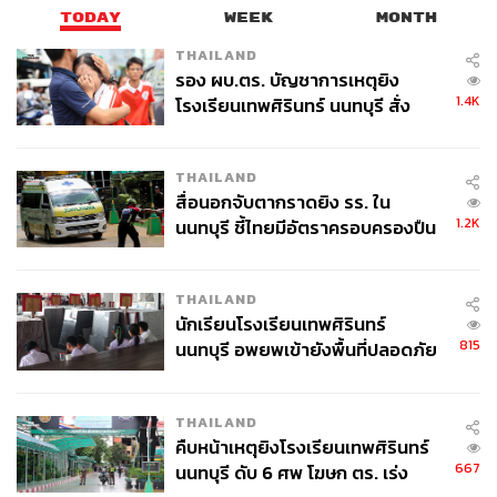
TODAY
WEEK
MONTH
THAILAND
รอง ผบ.ตร. บัญชาการเหตุยิง
1.4K
โรงเรียนเทพศิรินทร์ นนทบุรี สั่ง
ค้นหา 2 รอบยืนยันไร้คนติดค้าง พบ
ศพปู่-ย่าที่บ้านพักผู้ก่อเหตุ
THAILAND
สื่อนอกจับตากราดยิง รร. ใน
1.2K
นนทบุรี ชี้ไทยมีอัตราครอบครองปืน
สูงในระดับต้นของภูมิภาค
THAILAND
นักเรียนโรงเรียนเทพศิรินทร์
815
นนทบุรี อพยพเข้ายังพื้นที่ปลอดภัย
ชั่วคราว หลังเหตุใช้อาวุธปืนภายใน
โรงเรียนคลี่คลาย
THAILAND
คืบหน้าเหตุยิงโรงเรียนเทพศิรินทร์
667
นนทบุรี ดับ 6 ศพ โฆษก ตร. เร่ง