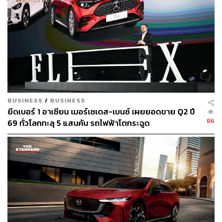
เป็นตัวเลือกหลักของผู้บริโภคส่วนใหญ่ โดยจีนมีส่วนแบ่ง
65% ของยอดขายรถยนต์ไฟฟ้าทั่วโลกในครึ่งแรกของปีนี้
ตามข้อมูลจาก CPCA
ภาพ:
Courtesy ofCATL
อ้างอิง:
https://www.scmp.com/business/china-business/artic
le/3283724/catl-chinas-king-ev-batteries-unveils-ne
BUSINESS
/
BUSINESS
w-product-hybrid-cars-amid-rising-demand
ยึดเบอร์ 1 อาเซียน เมอร์เซเดส-เบนซ์ เผยยอดขาย Q2 ปี
https://www.catl.com/en/news/6301.html
86
69 ทั่วโลกทะลุ 5 แสนคัน รถไฟฟ้าโตกระฉูด
สามารถติดตาม THE STANDARD WEALTH
ผ่านแอปพลิเคชันต่างๆ ที่คุณสะดวกหรือใช้งานอยู่แล้วได้เลย