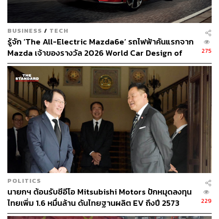
TAGS:
รถยนต์ไฟฟ้า - Electric Vehicle
รถยนต์ไฮบริด
แบตเตอรี่
BUSINESS
/
TECH
รู้จัก ‘The All-Electric Mazda6e’ รถไฟฟ้าคันแรกจาก
275
Mazda เจ้าของรางวัล 2026 World Car Design of
the Year [ADVERTORIAL]
19.6K
ABOUT THE AUTHOR
THE STANDARD WEALTH
สำนักข่าวเศรษฐกิจ ธุรกิจ และการลงทุน โดย
ทีมข่าว THE STANDARD
POLITICS
นายกฯ ต้อนรับซีอีโอ Mitsubishi Motors ปักหมุดลงทุน
229
ไทยเพิ่ม 1.6 หมื่นล้าน ดันไทยฐานผลิต EV ถึงปี 2573