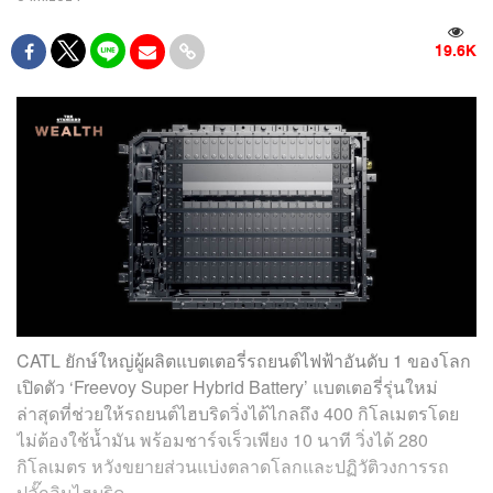
19.6K
CATL ยักษ์ใหญ่ผู้ผลิตแบตเตอรี่รถยนต์ไฟฟ้าอันดับ 1 ของโลก
เปิดตัว ‘Freevoy Super Hybrid Battery’ แบตเตอรี่รุ่นใหม่
ล่าสุดที่ช่วยให้รถยนต์ไฮบริดวิ่งได้ไกลถึง 400 กิโลเมตรโดย
ไม่ต้องใช้น้ำมัน พร้อมชาร์จเร็วเพียง 10 นาที วิ่งได้ 280
กิโลเมตร หวังขยายส่วนแบ่งตลาดโลกและปฏิวัติวงการรถ
ปลั๊กอินไฮบริด