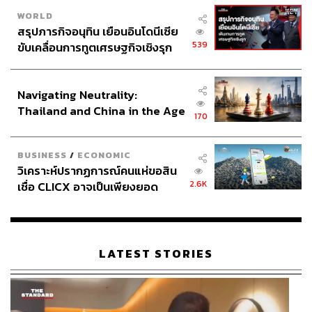
WORLD
สรุปภารกิจอนุทิน เยือนอินโดนีเซีย
539
ขับเคลื่อนการทูตเศรษฐกิจเชิงรุก
ประกาศหุ้นส่วนยุทธศาสตร์ไทย –
อินโดนีเซีย
Navigating Neutrality:
Thailand and China in the Age
170
of a New Global Order
BUSINESS
/
ECONOMIC
วิเคราะห์ปรากฏการณ์คนแห่ขอสิน
2.6K
เชื่อ CLICX อาจเป็นเพียงยอด
ภูเขาน้ำแข็ง ของปัญหาหนี้ครัว
เรือนไทยที่ถูกซุกไว้
LATEST STORIES