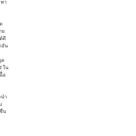
มพา
อต
าย
้ดี
กอัน
ุด
d ใน
ื้อ
อนำ
บ
ื่น