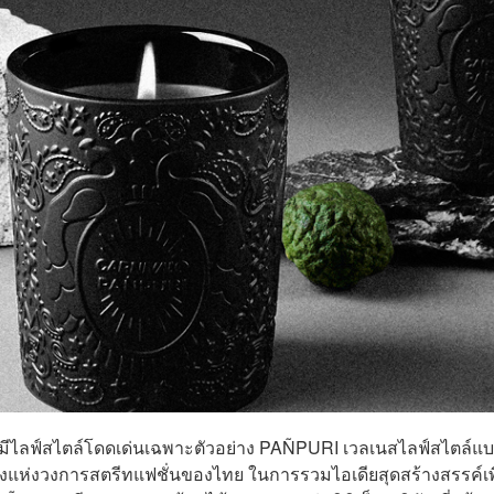
ี่มีไลฟ์สไตล์โดดเด่นเฉพาะตัวอย่าง PAÑPURI เวลเนสไลฟ์สไตล์แบ
งแห่งวงการสตรีทแฟชั่นของไทย ในการรวมไอเดียสุดสร้างสรรค์เพ