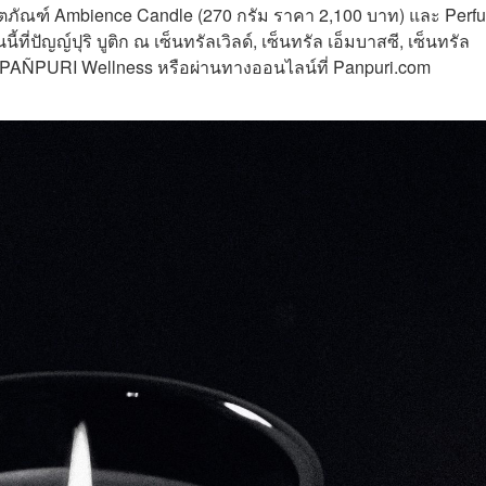
ภัณฑ์ Ambience Candle (270 กรัม ราคา 2,100 บาท) และ Perf
้ที่ปัญญ์ปุริ บูติก ณ เซ็นทรัลเวิลด์, เซ็นทรัล เอ็มบาสซี, เซ็นทรัล
 PAÑPURI Wellness หรือผ่านทางออนไลน์ที่ Panpuri.com