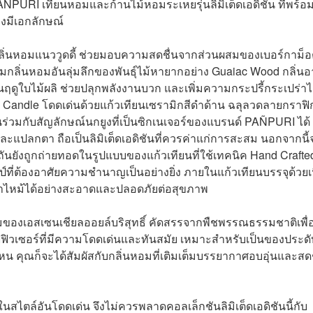
PURI เทียนหอมและก้านไม้หอมระเหยรุ่นลิมิเต็ดเอดิชัน ที่พร้อ
างมีเอกลักษณ์
ลิ่นหอมแนววูดดี้ ช่วยมอบความสดชื่นจากส่วนผสมของเบอร์กาม็
ลิ่นหอมอันลุ่มลึกของพันธุ์ไม้หายากอย่าง Guaiac Wood กลิ่นอ
ฤดูใบไม้ผลิ ช่วยปลุกพลังงานบวก และเพิ่มความกระปรี้กระเปร่าได
Candle โดดเด่นด้วยแก้วเทียนเซรามิกสีดำด้าน ฉลุลวดลายกราฟิ
่วมกับสัญลักษณ์นกยูงที่เป็นซิกเนเจอร์ของแบรนด์ PAÑPURI ได้
และแปลกตา ถือเป็นลิมิเต็ดเอดิชันที่ควรค่าแก่การสะสม นอกจากนี้จ
ันยังถูกถ่ายทอดในรูปแบบของแก้วเทียนที่ใช้เทคนิค Hand Crafte
์ที่ต้องอาศัยความชำนาญเป็นอย่างยิ่ง ภายในแก้วเทียนบรรจุด้วยเน
เผาไหม้ได้อย่างสะอาดและปลอดภัยต่อสุขภาพ
มของเอสเซนเชียลออยล์บริสุทธิ์ คัดสรรจากพืชพรรณธรรมชาติเพื่
ิวเซอร์ที่มีความโดดเด่นและทันสมัย เหมาะสำหรับเป็นของประดั
มไหน คุณก็จะได้สัมผัสกับกลิ่นหอมที่เติมเต็มบรรยากาศอบอุ่นและสดช
ไตล์อันโดดเด่น จึงไม่ควรพลาดคอลเล็กชันลิมิเต็ดเอดิชันนี้กับ