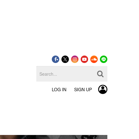
LOG IN
SIGN UP