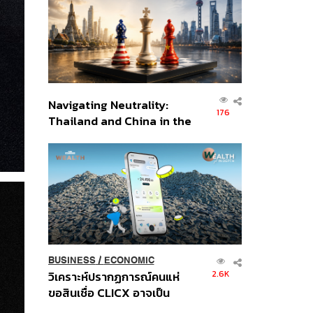
อินโดนีเซีย
Navigating Neutrality:
176
Thailand and China in the
Age of a New Global
Order
BUSINESS
/
ECONOMIC
2.6K
วิเคราะห์ปรากฏการณ์คนแห่
ขอสินเชื่อ CLICX อาจเป็น
เพียงยอดภูเขาน้ำแข็ง ของ