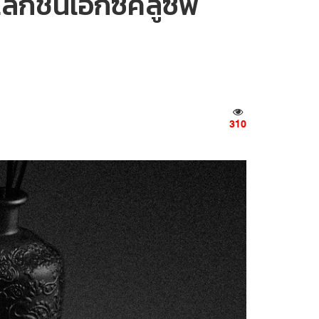
กชันเอ็กซ์คลูซีฟ
310