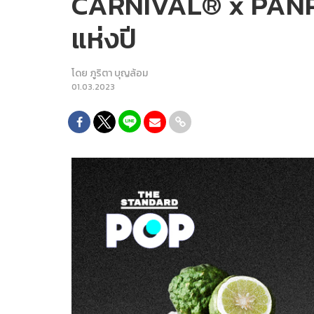
CARNIVAL® x PAÑPURI
แห่งปี
โดย
ภูริตา บุญล้อม
01.03.2023