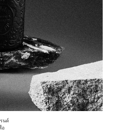
รนด์
ื่อ