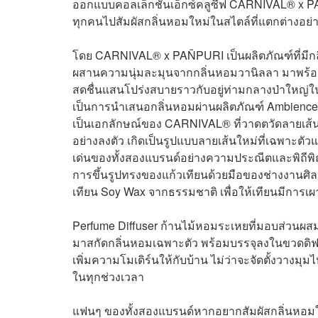
ออกแบบคอลเล็กชันเอ็กซ์คลูซีฟ CARNIVAL® x PAÑ
ทุกคนไปสัมผัสกลิ่นหอมใหม่ในสไตล์ที่แตกต่างอย่
โดย CARNIVAL® x PAÑPURI เป็นผลิตภัณฑ์ที่มีก
ผสานความนุ่มละมุนจากกลิ่นหอมวานิลลา มาพร้อมก
สดชื่นแสนโปร่งสบายราวกับอยู่ท่ามกลางป่าใหญ่ใน
เป็นการนำเสนอกลิ่นหอมผ่านผลิตภัณฑ์ Ambience 
เป็นเอกลักษณ์ของ CARNIVAL® ที่วาดตวัดลายเส้นร
อย่างลงตัว เกิดเป็นรูปแบบลายเส้นใหม่ที่เฉพาะตัว
เด่นของทั้งสองแบรนด์อย่างความประณีตและพิถีพิถ
การขึ้นรูปทรงของแก้วเทียนด้วยมือของช่างงานศิลป
เทียน Soy Wax จากธรรมชาติ เพื่อให้เทียนมีการ
Perfume Diffuser ก้านไม้หอมระเหยที่มอบส่วนผส
มาสกัดกลิ่นหอมเฉพาะตัว พร้อมบรรจุลงในขวดดิฟฟ
เพิ่มความโมเดิร์นให้กับบ้าน ไม่ว่าจะจัดตั้งวางมุ
ในทุกช่วงเวลา
แฟนๆ ของทั้งสองแบรนด์หากอยากสัมผัสกลิ่นหอมในส