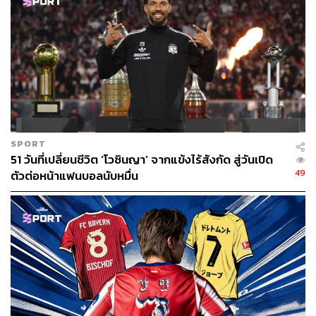
SPORT
51 วันที่เปลี่ยนชีวิต ‘โวซินญา’ จากแข้งไร้สังกัด สู่วันเปิด
49
ตัวต่อหน้าแฟนบอลนับหมื่น