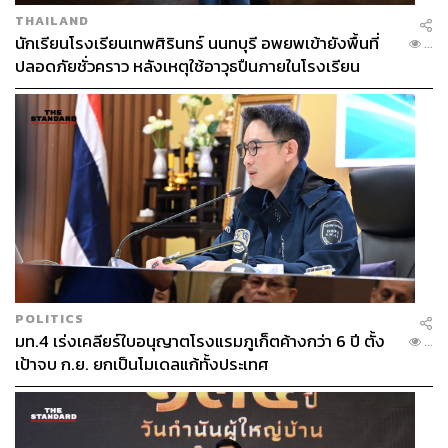
THAILAND
นักเรียนโรงเรียนเทพศิรินทร์ นนทบุรี อพยพเข้ายังพื้นที่
...
ปลอดภัยชั่วคราว หลังเหตุใช้อาวุธปืนภายในโรงเรียน
คลี่คลาย
POLITICS
มท.4 เร่งเคลียร์ใบอนุญาตโรงแรมภูเก็ตค้างกว่า 6 ปี ตั้ง
...
เป้าจบ ก.ย. ยกเป็นโมเดลแก้ทั้งประเทศ