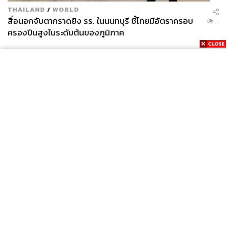
THAILAND
/
WORLD
สื่อนอกจับตากราดยิง รร. ในนนทบุรี ชี้ไทยมีอัตราครอบ
...
ครองปืนสูงในระดับต้นของภูมิภาค
News
Wealth
Pop
Podcast
Video
Now
Opinion
Careers
Events
Privacy
About
Contact
Policy
FOR
ADVERTISING
MEMBERSHIP