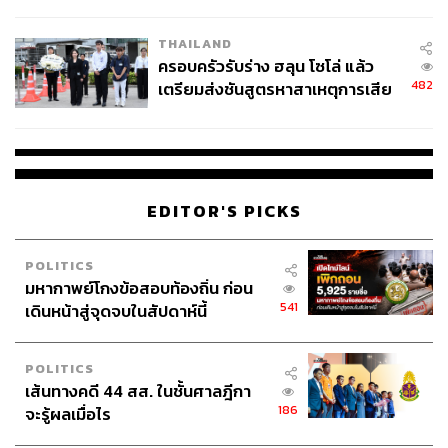
นัยทางการเมือง
THAILAND
ครอบครัวรับร่าง ฮลุน โซโล่ แล้ว
482
เตรียมส่งชันสูตรหาสาเหตุการเสีย
ชีวิต
EDITOR'S PICKS
POLITICS
มหากาพย์โกงข้อสอบท้องถิ่น ก่อน
541
เดินหน้าสู่จุดจบในสัปดาห์นี้
POLITICS
เส้นทางคดี 44 สส. ในชั้นศาลฎีกา
186
จะรู้ผลเมื่อไร