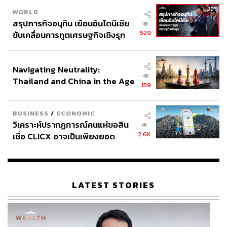
WORLD
สรุปภารกิจอนุทิน เยือนอินโดนีเซีย
529
ขับเคลื่อนการทูตเศรษฐกิจเชิงรุก
ประกาศหุ้นส่วนยุทธศาสตร์ไทย –
อินโดนีเซีย
Navigating Neutrality:
Thailand and China in the Age
159
of a New Global Order
BUSINESS
/
ECONOMIC
วิเคราะห์ปรากฏการณ์คนแห่ขอสิน
2.6K
เชื่อ CLICX อาจเป็นเพียงยอด
ภูเขาน้ำแข็ง ของปัญหาหนี้ครัว
เรือนไทยที่ถูกซุกไว้
LATEST STORIES