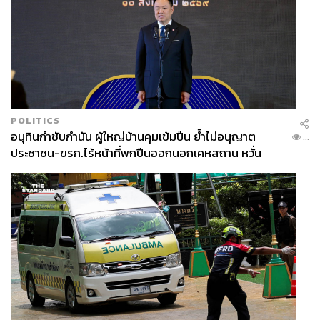
POLITICS
อนุทินกำชับกำนัน ผู้ใหญ่บ้านคุมเข้มปืน ย้ำไม่อนุญาต
...
ประชาชน-ขรก.ไร้หน้าที่พกปืนออกนอกเคหสถาน หวั่น
พฤติกรรมลอกเลียนแบบ จ่อลงพื้นที่เกิดเหตุ