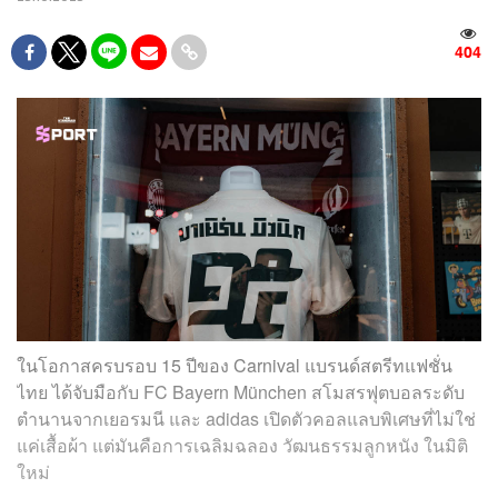
404
ในโอกาสครบรอบ 15 ปีของ Carnival แบรนด์สตรีทแฟชั่น
ไทย ได้จับมือกับ FC Bayern München สโมสรฟุตบอลระดับ
ตำนานจากเยอรมนี และ adidas เปิดตัวคอลแลบพิเศษที่ไม่ใช่
แค่เสื้อผ้า แต่มันคือการเฉลิมฉลอง วัฒนธรรมลูกหนัง ในมิติ
ใหม่