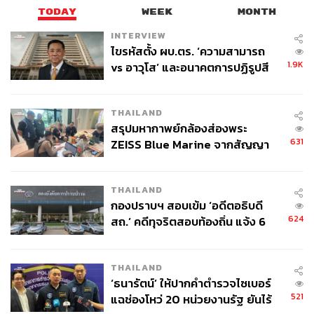
TODAY
WEEK
MONTH
INTERVIEW
ไขรหัสตั้ง ผบ.ตร. ‘ความสามารถ
1.9K
vs อาวุโส’ และอนาคตการปฏิรูปสี
กากี กับ พล.ต.อ. เอก อังสนานนท์
THAILAND
สรุปมหากาพย์กล้องส่องพระ
631
ZEISS Blue Marine จากสัญญา
ผลิต 8.3 ล้าน สู่ข้อพิพาท ‘มา
เวลล์ฯ’ ฟ้อง ‘โทน บางแค’ ผิดนัด
THAILAND
จ่ายหนี้-แอบระบุแบรนด์
กองปราบฯ สอบเข้ม ‘อดีตอธิบดี
624
สถ.’ คดีทุจริตสอบท้องถิ่น แจ้ง 6
ข้อหาหนัก จ่อชง ป.ป.ช. 12 ส.ค. นี้
THAILAND
‘ธนารัตน์’ ให้ปากคำตำรวจไซเบอร์
521
แฉช่องโหว่ 20 หน่วยงานรัฐ ยันไร้