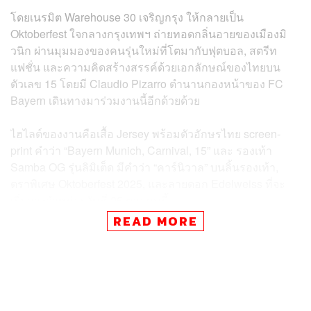
โดยเนรมิต Warehouse 30 เจริญกรุง ให้กลายเป็น
Oktoberfest ใจกลางกรุงเทพฯ ถ่ายทอดกลิ่นอายของเมืองมิ
วนิก ผ่านมุมมองของคนรุ่นใหม่ที่โตมากับฟุตบอล, สตรีท
แฟชั่น และความคิดสร้างสรรค์ด้วยเอกลักษณ์ของไทยบน
ตัวเลข 15 โดยมี Claudio Pizarro ตำนานกองหน้าของ FC
Bayern เดินทางมาร่วมงานนี้อีกด้วยด้วย
ไฮไลต์ของงานคือเสื้อ Jersey พร้อมตัวอักษรไทย screen-
print คำว่า “Bayern Munich, Carnival, 15” และ รองเท้า
Samba OG รุ่นลิมิเต็ด มีคำว่า “คาร์นิวาล” บนลิ้นรองเท้า,
ตราพิเศษ Oktoberfest 2025, และลายดอก Edelweiss ที่จะ
เริ่มวางจำหน่ายวันที่ 25 ตุลาคมนี้
READ MORE