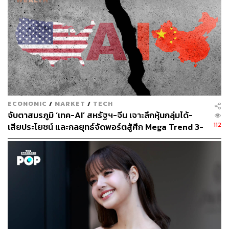
ทำไมน้องใหม่ NETA V ขึ้นอันดับ 1
ความน่าสนใจของ NETA V นั้นนอกจากแนวคิด ‘Touchable
Smart EV’ แล้ว ยังโดดเด่นด้วยความเป็นรถยนต์ไฟฟ้าขนาด
เริ่มต้นด้วยพิกัด B-Segment ที่เปิดราคาจำหน่ายเพียง
549,000 บาท และ 1 ชาร์จ ขับได้ระยะทางสูงสุด 384
ECONOMIC
/
MARKET
/
TECH
กิโลเมตร ตามมาตรฐาน NEDC และยังเป็นรถยนต์ไฟฟ้าที่
จับตาสมรภูมิ ‘เทค-AI’ สหรัฐฯ-จีน เจาะลึกหุ้นกลุ่มได้-
112
สามารถชาร์จกระแสตรง DC Quick Charge จาก 30-80%
เสียประโยชน์ และกลยุทธ์จัดพอร์ตสู้ศึก Mega Trend 3-
5 ปีข้างหน้า
ในระยะเวลาประมาณ 30 นาที ที่สำคัญคือตอบโจทย์ไลฟ์
สไตล์ของคนรุ่นใหม่
NETA V ถือเป็นแบรนด์ที่ราคาต่ำที่สุดในท้องตลาดขณะนี้ อีก
ทั้ง NETA มีรถพร้อมส่งมอบในหลายโชว์รูม ไม่ต้องรอ
ยาวนานหลายเดือนเหมือนในอดีตที่ผ่านมา
โดย NETA V มีให้เลือก 5 สี ประกอบด้วยสีเขียว Cyan, สีขาว