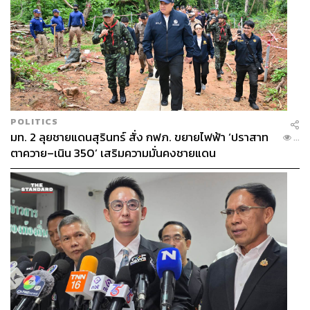
POLITICS
มท. 2 ลุยชายแดนสุรินทร์ สั่ง กฟภ. ขยายไฟฟ้า ‘ปราสาท
...
ตาควาย–เนิน 350’ เสริมความมั่นคงชายแดน