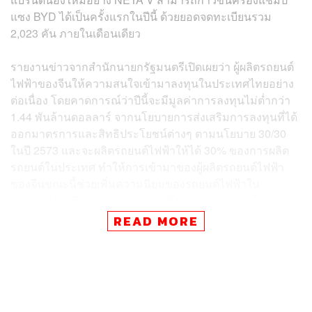
แซง BYD ได้เป็นครั้งแรกในปีนี้ ด้วยยอดจดทะเบียนรวม
2,023 คัน ภายในเดือนเดียว
รายงานข่าวจากสำนักนายกรัฐมนตรีเปิดเผยว่า ผู้ผลิตรถยนต์
ไฟฟ้าของจีนให้ความสนใจเข้ามาลงทุนในประเทศไทยอย่าง
ต่อเนื่อง โดยคาดการณ์ว่าปีนี้จะมีมูลค่าการลงทุนไม่ต่ำกว่า
1.44 พันล้านดอลลาร์ จากนโยบายการส่งเสริมการลงทุนที่ได้
ออกมาตรการและสิทธิประโยชน์ต่างๆ ตามนโยบาย 30/30
ในปี 2573 และจะผลิตรถยนต์ไฟฟ้าให้ได้ 30% ของการผลิต
รถยนต์ในประเทศ ทำให้การเข้ามาของผู้ผลิตรถยนต์ไฟฟ้า
ของจีนขณะนี้ช่วยเพิ่มความนิยมของรถยนต์ไฟฟ้าใน
ประเทศไทย ซึ่งเป็นตลาดรถยนต์ที่ใหญ่เป็นอันดับ 2 ใน
ภูมิภาคอาเซียน และในปี 2567 จะมีทั้งการลงทุนจากราย
READ MORE
ใหม่อย่าง GAC และ Chery ผู้ผลิตรถยนต์สัญชาติจีนที่กำลังมี
แผนการเปิดตัวแบรนด์และจำหน่ายรถยนต์ในประเทศไทย
อย่างเป็นทางการ
รายงานจากกรมขนส่งทางบกระบุว่า ยอดจดทะเบียน
รถยนต์