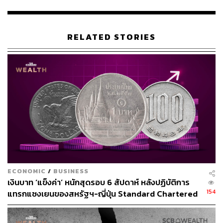
ทยฐานผลิตแบตเตอรี่ EV แห่งแรกอาเซียน! ป้อน GWM
และ NETA เริ่มสายพานผลิตปี 67
RELATED STORIES
สำหรับยอดจดทะเบียนรถยนต์ไฟฟ้า (จดป้ายขาวครั้ง
แรก) เดือนมิถุนายน 2566 ใน 10 อันดับสูงสุด มีดังนี้
NETA V จำนวน 2,023 คัน
BYD ATTO 3 จำนวน 1,857 คัน
ORA Good Cat จำนวน 959 คัน
Tesla Model Y จำนวน 814 คัน
Tesla Model 3 จำนวน 411 คัน
MG EP จำนวน 348 คัน
ECONOMIC
/
BUSINESS
เงินบาท ‘แข็งค่า’ หนักสุดรอบ 6 สัปดาห์ หลังปฏิบัติการ
MG4 Electric จำนวน 298 คัน
154
แทรกแซงเยนของสหรัฐฯ-ญี่ปุ่น Standard Chartered
MG ES จำนวน 155 คัน
เปิดเป้าสิ้นปีนี้จ่อแข็งต่อแตะ 32.50 บาทต่อดอลลาร์
Volvo XC40 EV จำนวน 121 คัน
MG ZS EV จำนวน 107 คัน