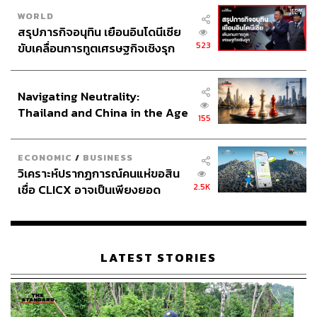
WORLD
สรุปภารกิจอนุทิน เยือนอินโดนีเซีย
523
ขับเคลื่อนการทูตเศรษฐกิจเชิงรุก
ประกาศหุ้นส่วนยุทธศาสตร์ไทย –
อินโดนีเซีย
Navigating Neutrality:
Thailand and China in the Age
155
of a New Global Order
ECONOMIC
/
BUSINESS
วิเคราะห์ปรากฏการณ์คนแห่ขอสิน
2.5K
เชื่อ CLICX อาจเป็นเพียงยอด
ภูเขาน้ำแข็ง ของปัญหาหนี้ครัว
เรือนไทยที่ถูกซุกไว้
LATEST STORIES