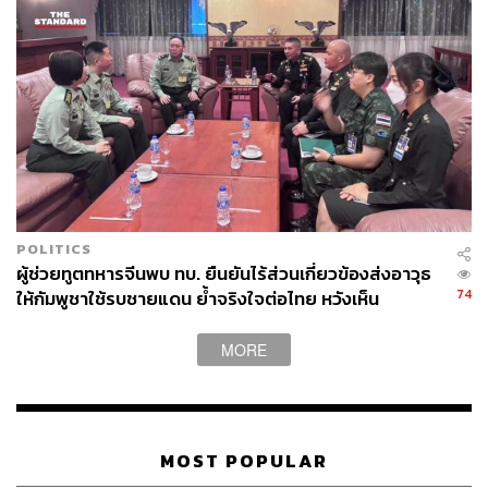
https://web.dlt.go.th/statistics/
https://www.thaiautonews.net/auto-news/the-neta-s-d
ual-motor-awd-electric-sports-saloon-with-scissor-do
ors-english-review/
สามารถติดตาม THE STANDARD WEALTH
ผ่านแอปพลิเคชันต่างๆ ที่คุณสะดวกหรือใช้งานอยู่แล้วได้เลย
POLITICS
ผู้ช่วยทูตทหารจีนพบ ทบ. ยืนยันไร้ส่วนเกี่ยวข้องส่งอาวุธ
74
ให้กัมพูชาใช้รบชายแดน ย้ำจริงใจต่อไทย หวังเห็น
ทางออกสันติวิธี
TAGS:
China
รถยนต์ไฟฟ้า - Electric Vehicle
MORE
ตลาดรถยนต์ไฟฟ้า
กิจการยานยนต์ไฟฟ้า (EV)
BYD
Neta V
MOST POPULAR