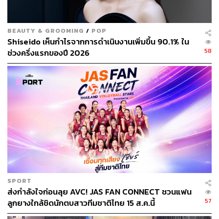
White Storm, สีชมพู Sakura Pink, สีเทา Midnight Grey และ
สีฟ้า Sky Blue
BEAUTY & GROOMING
/
POP
Shiseido เห็นกำไรจากการดำเนินงานเพิ่มขึ้น 90.1% ใน
ทั้งนี้ นอกจาก NETA มีแผนการผลิตที่ประเทศไทยแล้ว ยังมี
58
ช่วงครึ่งแรกของปี 2026
แผนที่จะขยายสายผลิตภัณฑ์ไปยังรถยนต์รุ่นอื่นๆ โดยมีทั้ง
NETA S รถสปอร์ตซีดานไฟฟ้าที่มีประตูหน้าแบบกรรไกร ขับ
เคลื่อนด้วยระบบไฟฟ้าที่วางจำหน่ายแล้วในจีน และกำลังเข้า
สู่ตลาดยุโรป
NETA S มีคุณสมบัติไฮเทคมากมาย รวมถึงไดรฟ์อัตโนมัติ
ระดับ 3 และ Smart Cockpit พร้อมจอแสดงผลสี่จอ
โดยขณะนี้ NETA Thailand กำลังทดสอบตลาดด้วย NETA S
ซึ่งจะช่วยให้บริษัทแข่งขันในตลาดกลุ่มที่สูงกว่า NETA V
มากยิ่งขึ้น
SPORT
ส่งกำลังใจก่อนลุย AVC! JAS FAN CONNECT ชวนแฟน
อ้างอิง:
57
ลูกยางใกล้ชิดนักตบสาวทีมชาติไทย 15 ส.ค.นี้
https://www.autospinn.com/2023/07/car-ev-registratio
n-june-2023-131253