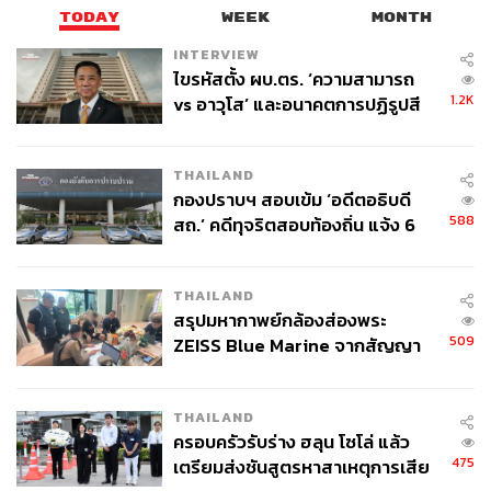
TODAY
WEEK
MONTH
INTERVIEW
ไขรหัสตั้ง ผบ.ตร. ‘ความสามารถ
1.2K
vs อาวุโส’ และอนาคตการปฏิรูปสี
142
กากี กับ พล.ต.อ. เอก อังสนานนท์
THAILAND
ABOUT THE AUTHOR
กองปราบฯ สอบเข้ม ‘อดีตอธิบดี
เสาวลักษณ์ เขตสูงเนิน
588
สถ.’ คดีทุจริตสอบท้องถิ่น แจ้ง 6
Content Creator THE STANDARD WEALTH
ข้อหาหนัก จ่อชง ป.ป.ช. 12 ส.ค. นี้
THAILAND
สรุปมหากาพย์กล้องส่องพระ
509
ZEISS Blue Marine จากสัญญา
ผลิต 8.3 ล้าน สู่ข้อพิพาท ‘มา
เวลล์ฯ’ ฟ้อง ‘โทน บางแค’ ผิดนัด
THAILAND
จ่ายหนี้-แอบระบุแบรนด์
ครอบครัวรับร่าง ฮลุน โซโล่ แล้ว
475
เตรียมส่งชันสูตรหาสาเหตุการเสีย