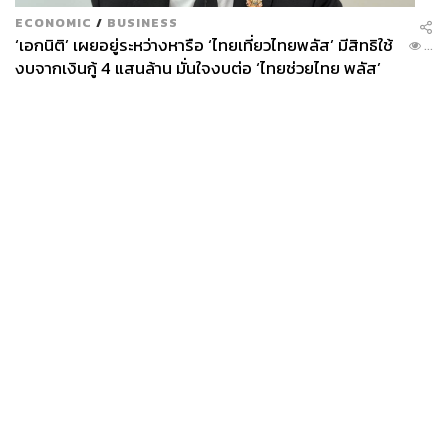
ECONOMIC
/
BUSINESS
‘เอกนิติ’ เผยอยู่ระหว่างหารือ ‘ไทยเที่ยวไทยพลัส’ มีสิทธิใช้
...
งบจากเงินกู้ 4 แสนล้าน มั่นใจงบต่อ ‘ไทยช่วยไทย พลัส’
เฟส 2 มีเพียงพอ
News
Wealth
Pop
Podcast
Video
Now
Opinion
Careers
Events
Privacy
About
Contact
Policy
FOR
ADVERTISING
MEMBERSHIP