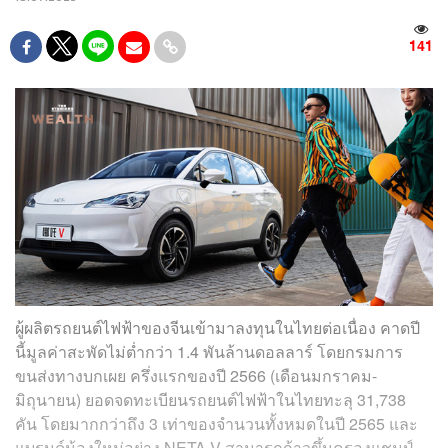
141
ผู้ผลิตรถยนต์ไฟฟ้าของจีนเข้ามาลงทุนในไทยต่อเนื่อง คาดปี
นี้มูลค่าสะพัดไม่ต่ำกว่า 1.4 พันล้านดอลลาร์
โดยกรมการ
ขนส่งทางบกเผย ครึ่งแรกของปี 2566 (เดือนมกราคม-
มิถุนายน) ยอดจดทะเบียนรถยนต์ไฟฟ้าในไทยทะลุ 31,738
คัน โดยมากกว่าถึง 3 เท่าของจำนวนทั้งหมดในปี 2565 และ
แบรนด์น้องใหม่อย่าง NETA V สามารถก้าวขึ้นครองแชมป์