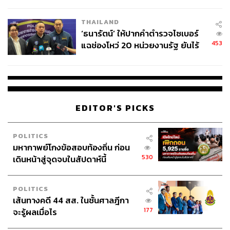
ชีวิต
THAILAND
‘ธนารัตน์’ ให้ปากคำตำรวจไซเบอร์
453
แฉช่องโหว่ 20 หน่วยงานรัฐ ยันไร้
นัยทางการเมือง
EDITOR'S PICKS
POLITICS
มหากาพย์โกงข้อสอบท้องถิ่น ก่อน
530
เดินหน้าสู่จุดจบในสัปดาห์นี้
POLITICS
เส้นทางคดี 44 สส. ในชั้นศาลฎีกา
177
จะรู้ผลเมื่อไร