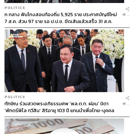
POLITICS
ก กลาง ฟันโกงสอบท้องถิ่น 5,925 ราย ประกาศบัญชีใหม่
...
7 ส.ค. ส่วน 97 ราย รอ ป.ป.ช. ขีดเส้นแล้วเสร็จ 31 ส.ค.
POLITICS
ทักษิณ ร่วมสวดพระอภิธรรมศพ ‘พล.ต.ท. ผ่อน’ บิดา
...
‘พักตร์พิไล ทวีสิน’ สิริอายุ 103 ปี แกนนำเพื่อไทย-บุคคล
หลากวงการร่วมอาลัย