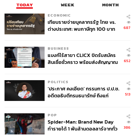
TODAY
WEEK
MONTH
ECONOMIC
เทียบรายจ่ายบุคลากรรัฐ ไทย vs.
687
ต่างประเทศ: พบภาษีทุก 100 บาท
ของคนไทยใช้ไปกับข้าราชการเฉียด
40 บาท
BUSINESS
แบงก์ไร้สาขา CLICX ปิดรับสมัคร
652
สินเชื่อชั่วคราว พร้อมส่งสัญญาณ
เตือนกลุ่มกู้เงินผิดวัตถุประสงค์-ให้
ข้อมูลเท็จ เตรียมดำเนินคดีเด็ดขาด
POLITICS
‘ประภาศ คงเอียด’ กรรมการ ป.ป.ช.
513
อดีตอธิบดีกรมธนารักษ์ ถึงแก่
อนิจกรรม
POP
Spider-Man: Brand New Day
386
ทำรายได้ 1 พันล้านดอลลาร์จากทั่ว