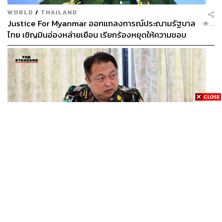
WORLD
/
THAILAND
Justice For Myanmar ออกแถลงการณ์ประณามรัฐบาล
...
ไทย เชิญมินอ่องหล่ายเยือน เรียกร้องหยุดให้ความชอบ
ธรรมรัฐบาลทหาร
THAILAND
ทวงคืนทับลาน สุชาติ ลั่นไม่ปล่อยนายทุนฮุบป่า เผย ‘ส
...
ตาร์เวลล์’ รื้อถอนเองคืบ 40% เตือนผู้ฝ่าฝืนเจอขั้นเด็ด
ขาด