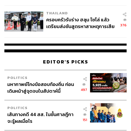
โลกภายใน 6 วัน
THAILAND
ครอบครัวรับร่าง ฮลุน โซโล่ แล้ว
376
เตรียมส่งชันสูตรหาสาเหตุการเสีย
ชีวิต
EDITOR'S PICKS
POLITICS
มหากาพย์โกงข้อสอบท้องถิ่น ก่อน
497
เดินหน้าสู่จุดจบในสัปดาห์นี้
POLITICS
เส้นทางคดี 44 สส. ในชั้นศาลฎีกา
151
จะรู้ผลเมื่อไร