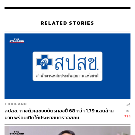
งบบัตรทอง กทม. 1 พันล้าน ไม่หายแน่นอน
นพ.จเด็จ ยังกล่าวถึงกรณี นพ.เปรมศักดิ์ เพียยุระ สมาชิก
RELATED STORIES
วุฒิสภา (สว.) อภิปรายในการแถลงนโยบายของรัฐบาลว่า งบ
ประมาณผู้ป่วยในระบบหลักประกันสุขภาพถ้วนหน้า (บัตร
ทอง) ในกรุงเทพมหานครหายไปประมาณ 1,000 ล้านบาท
โดย นพ.จเด็จ ระบุว่า เงินไม่ได้หายไปไหน แต่คิดว่าสิ่งที่
นพ.เปรมศักดิ์ กล่าวถึงคืองบสร้างเสริมสุขภาพป้องกันโรค
หรืองบ PP
สืบเนื่องจาก 2 ปีที่ผ่านมา มีปัญหาว่า งบ PP ไม่สามารถใช้
กับผู้ป่วยที่ไม่ใช่ผู้ป่วยบัตรทอง (Non UC) แต่เราก็สื่อสารกับ
หน่วยบริการว่าดำเนินการได้ โดยจะมีการปรับแก้ทาง
กฎหมาย ซึ่งหน่วยงานรัฐส่วนใหญ่ให้ความร่วมมือแต่หน่วย
THAILAND
งานเอกชนระบุว่า หากยังไม่มีหนังสือราชการ หรือมติ ครม.
สปสช. กางตัวเลขงบบัตรทองปี 68 กว่า 1.79 แสนล้าน
ก็จะไม่ทำ
774
บาท พร้อมเปิดให้ประชาชนตรวจสอบ
ดังนั้น เห็นได้ว่าปี 2565 มีเงินเหลือประมาณ 1,000 ล้านบาท