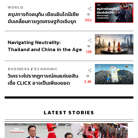
WORLD
สรุปภารกิจอนุทิน เยือนอินโดนีเซีย
502
ขับเคลื่อนการทูตเศรษฐกิจเชิงรุก
ประกาศหุ้นส่วนยุทธศาสตร์ไทย –
อินโดนีเซีย
Navigating Neutrality:
Thailand and China in the Age
138
of a New Global Order
BUSINESS
/
ECONOMIC
วิเคราะห์ปรากฏการณ์คนแห่ขอสิน
2.4K
เชื่อ CLICX อาจเป็นเพียงยอด
ภูเขาน้ำแข็ง ของปัญหาหนี้ครัว
เรือนไทยที่ถูกซุกไว้
LATEST STORIES