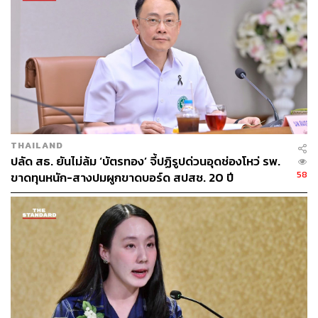
แต่โดยกติกา ไม่ใช่ว่าเงินเหลือแล้วจะสามารถเอาไปจ่ายได้
หากไม่มีกติการองรับจึงต้องเร่งให้บริการสร้างเสริมสุขภาพ
ดังนั้น ปี 2567 เราพยายามขับเคลื่อนงานสร้างเสริมสุขภาพ
ในกรุงเทพฯ และล่าสุด สปสช. เขตกรุงเทพฯ (คณะ
อนุกรรมการหลักประกันสุขภาพระดับเขต) ได้ปรับเปลี่ยน
กติกา รวมทั้งเร่งสร้างเสริมสุขภาพป้องกันโรคตามจุดต่างๆ
ทั้งสถานีรถไฟและห้างสรรพสินค้า
“เงินไม่ได้หายไปไหน แต่ต้องเอาเงินมาแลกเพื่อจะได้จ่ายเงิน
THAILAND
แต่ต้องขอขอบคุณ สว. เปรมศักดิ์ ที่ให้ความเห็นเกี่ยวกับเรื่อง
ปลัด สธ. ยันไม่ล้ม ‘บัตรทอง’ จี้ปฏิรูปด่วนอุดช่องโหว่ รพ.
นี้” นพ.จเด็จ กล่าว
58
ขาดทุนหนัก-สางปมผูกขาดบอร์ด สปสช. 20 ปี
TAGS:
สำนักงานหลักประกันสุขภาพแห่งชาติ
สปสช.
หลักประกันสุขภาพแห่งชาติ (บัตรทอง)
จเด็จ ธรรมธัชอารี
งบกลาง
181