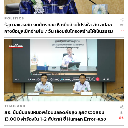
ABOUT THE AUTHOR
THE STANDARD TEAM
POLITICS
กองบรรณาธิการ THE STANDARD
รัฐบาลแจงชัด งบบัตรทอง 6 หมื่นล้านโปร่งใส สั่ง สปสช.
55
กางข้อมูลเบิกจ่ายใน 7 วัน เล็งปรับโครงสร้างให้เป็นธรรม
THAILAND
สธ. ยืนยันแอปหมอพร้อมปลอดภัยสูง ลุยตรวจสอบ
86
13,000 คำร้องใน 1-2 สัปดาห์ ชี้ Human Error-แรง
กดดัน KPI ทำคลาดเคลื่อน ยันไร้ทุจริตเบิกงบ