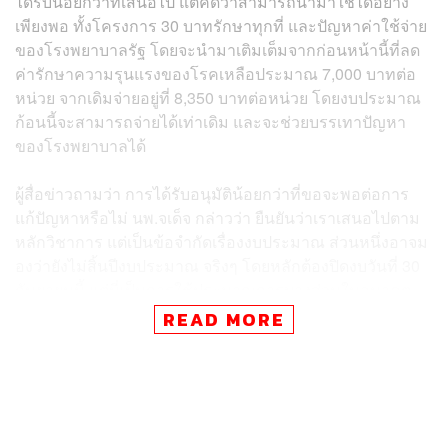
ได้รับน้อยกว่าที่เสนอไป แต่คิดว่าสามารถนำมาใช้ได้อย่าง
เพียงพอ ทั้งโครงการ 30 บาทรักษาทุกที่ และปัญหาค่าใช้จ่าย
ของโรงพยาบาลรัฐ โดยจะนำมาเติมเต็มจากก่อนหน้านี้ที่ลด
ค่ารักษาความรุนแรงของโรคเหลือประมาณ 7,000 บาทต่อ
หน่วย จากเดิมจ่ายอยู่ที่ 8,350 บาทต่อหน่วย โดยงบประมาณ
ก้อนนี้จะสามารถจ่ายได้เท่าเดิม และจะช่วยบรรเทาปัญหา
ของโรงพยาบาลได้
ผู้สื่อข่าวถามว่า การได้รับอนุมัติน้อยกว่าที่ขอจะพอต่อการ
แก้ปัญหาหรือไม่ นพ.จเด็จ กล่าวว่า ยืนยันว่าเราเสนอไปตาม
หลักวิชาการ แต่เป็นข้อจำกัดเรื่องงบประมาณ ส่วนหนึ่งอาจม
องว่ายังไม่สิ้นปีงบประมาณ จริงๆ โดยหลักต้องปิดงบวันที่ 30
กันยายนนี้ แต่นี่เป็นการใช้ประมาณการบางส่วนในอนาคต
READ MORE
อย่างไรก็ตาม รัฐมนตรีว่าการกระทรวงสาธารณสุขสั่งการ
ให้ประชุมบอร์ดด้วยในวันที่ 23 กันยายน ซึ่งเป็นวาระด่วน
ที่สุด เนื่องจากเป็นงบกลาง จึงต้องเร่งโอนเงินให้ทันก่อนวันที่
30 กันยายน โดย สปสช. จะต้องดำเนินการเกลี่ยส่วนต่างๆ ที่
อาจจะเหลือ ซึ่งเรามีอยู่ 16 หมวด และหนึ่งในนั้นคือหมวดผู้