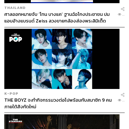
THAILAND
ศาลออกหมายจับ ‘โทน บางแค’ ฐานฉ้อโกงประชาชน ปม
...
แอบอ้างแบรนด์ Zeiss ลวงขายกล้องส่องพระลิมิเต็ด
K-POP
THE BOYZ จะทำกิจกรรมวงต่อไปพร้อมกับสมาชิก 9 คน
...
ภายใต้สังกัดใหม่