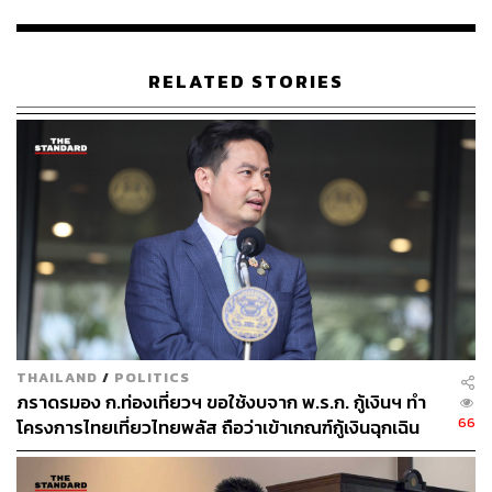
26 พฤษภาคม 2569 ถึงวันที่ 31 ธันวาคม 2570
“มาตรการภาษีนี้จะทำให้ประชาชนสามารถเข้าถึงบริการ
การแพทย์และบริการสาธารณสุขที่มีคุณภาพอย่างทั่วถึงมาก
RELATED STORIES
ขึ้น ตลอดจนเด็กและเยาวชนมีโอกาสเข้าถึงการศึกษาและได้
รับการศึกษาที่มีคุณภาพและมาตรฐานเพิ่มขึ้น” สมศักดิ์กล่าว
ลดหย่อนได้ 2 เท่า สูงสุดไม่เกิน 10%
ลลิดา เพริศวิวัฒนา รองโฆษกประจำสำนักนายกรัฐมนตรี
กล่าวว่า ครม. อนุมัติหลักการร่างพระราชกฤษฎีกา (พ.ร.ฎ.)
ออกตามความในประมวลรัษฎากร ว่าด้วยการยกเว้น
รัษฎากร (ฉบับที่ ..) พ.ศ. …. ที่เสนอโดยกรมสรรพากรภายใต้
THAILAND
/
POLITICS
กระทรวงการคลัง
ภราดรมอง ก.ท่องเที่ยวฯ ขอใช้งบจาก พ.ร.ก. กู้เงินฯ ทำ
66
โครงการไทยเที่ยวไทยพลัส ถือว่าเข้าเกณฑ์กู้เงินฉุกเฉิน
โดยมาตรการดังกล่าวเป็นการเพิ่มหน่วยรับบริจาคอีก 9 แห่ง
ต่อยอดจากมาตรการภาษีเดิมที่สนับสนุนการบริจาคให้แก่