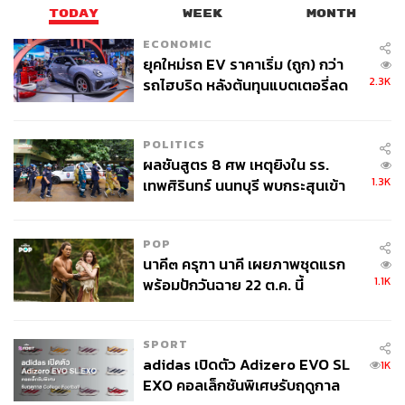
TODAY
WEEK
MONTH
ECONOMIC
ยุคใหม่รถ EV ราคาเริ่ม (ถูก) กว่า
2.3K
รถไฮบริด หลังต้นทุนแบตเตอรี่ลด
ลง - จีนแห่บุกตลาดเกิดใหม่
POLITICS
ผลชันสูตร 8 ศพ เหตุยิงใน รร.
1.3K
เทพศิรินทร์ นนทบุรี พบกระสุนเข้า
จุดสำคัญ ‘ศีรษะ-หน้าอก’ ครูถูกยิง
4 นัด จากระยะไกล
POP
นาคี๓ ครุฑา นาคี เผยภาพชุดแรก
1.1K
พร้อมปักวันฉาย 22 ต.ค. นี้
SPORT
adidas เปิดตัว Adizero EVO SL
1K
EXO คอลเล็กชันพิเศษรับฤดูกาล