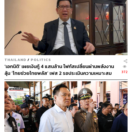
องค์กรและมูลนิธิด้านการแพทย์และสาธารณสุขอยู่แล้ว 27
แห่ง
สำหรับสิทธิประโยชน์ทางภาษี บุคคลธรรมดาสามารถหักลด
หย่อนได้ 2 เท่าของจำนวนเงินบริจาค แต่เมื่อรวมกับรายการ
ลดหย่อนลักษณะเดียวกันแล้วต้องไม่เกิน 10% ของเงินได้หลัง
หักค่าใช้จ่ายและค่าลดหย่อน
ส่วนบริษัทหรือห้างหุ้นส่วนนิติบุคคลสามารถหักเป็นรายจ่าย
THAILAND
/
POLITICS
‘เอกนิติ’ เผยเงินกู้ 4 แสนล้าน โฟกัสเปลี่ยนผ่านพลังงาน
ได้ 2 เท่า แต่ต้องไม่เกิน 10% ของกำไรสุทธิก่อนหักรายจ่าย
372
ลุ้น ‘ไทยช่วยไทยพลัส’ เฟส 2 รอประเมินความเหมาะสม
เพื่อการกุศล สาธารณประโยชน์ การศึกษา หรือกีฬา
ภาพ:
Roman Samborskyi / Shutterstock
สามารถติดตาม THE STANDARD WEALTH
ผ่านแอปพลิเคชันต่างๆ ที่คุณสะดวกหรือใช้งานอยู่แล้วได้เลย