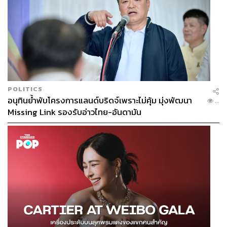
POLITICS
อนุทินย้ำพับโครงการแลนด์บริดจ์เพราะไม่คุ้ม มุ่งพัฒนา
...
Missing Link รองรับอ่าวไทย-อันดามัน