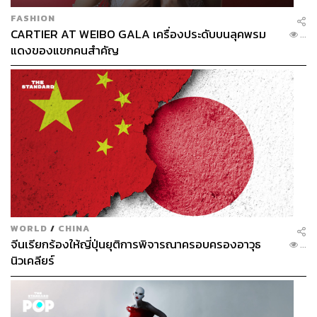
FASHION
CARTIER AT WEIBO GALA เครื่องประดับบนลุคพรม
...
แดงของแขกคนสำคัญ
WORLD
/
CHINA
จีนเรียกร้องให้ญี่ปุ่นยุติการพิจารณาครอบครองอาวุธ
...
นิวเคลียร์