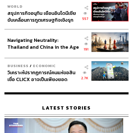
WORLD
สรุปภารกิจอนุทิน เยือนอินโดนีเซีย
557
ขับเคลื่อนการทูตเศรษฐกิจเชิงรุก
ประกาศหุ้นส่วนยุทธศาสตร์ไทย –
อินโดนีเซีย
Navigating Neutrality:
Thailand and China in the Age
191
of a New Global Order
BUSINESS
/
ECONOMIC
วิเคราะห์ปรากฏการณ์คนแห่ขอสิน
2.7K
เชื่อ CLICX อาจเป็นเพียงยอด
ภูเขาน้ำแข็ง ของปัญหาหนี้ครัว
เรือนไทยที่ถูกซุกไว้
LATEST STORIES