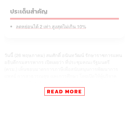
ประเด็นสำคัญ
ลดหย่อนได้ 2 เท่า สูงสุดไม่เกิน 10%
วันนี้ (26 พฤษภาคม) สมศักดิ์ อนันทวัฒน์ รักษาราชการแทน
อธิบดีกรมสรรพากร เปิดเผยว่า ที่ประชุมคณะรัฐมนตรี
(ครม.) เห็นชอบมาตรการภาษีเพื่อสนับสนุนการพัฒนาการ
แพทย์ การสาธารณสุข และการศึกษา โดยเปิดให้ผู้บริจาค
ผ่านระบบ e-Donation สามารถนำเงินบริจาคมาหักลดหย่อน
ภาษีหรือหักรายจ่ายได้ 2 เท่า สำหรับมูลนิธิ 9 แห่ง
READ MORE
มาตรการดังกล่าวครอบคลุมมูลนิธิด้านการแพทย์
สาธารณสุข ผู้พิการ และการศึกษา ดังนี้
มูลนิธิธรรมิกชนเพื่อคนตาบอดในประเทศไทย ใน