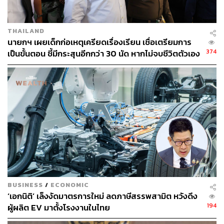
THAILAND
TAGS:
คณะรัฐมนตรี
ลลิดา เพริศวิวัฒนา
e-Donation
นายกฯ เผยเด็กก่อเหตุเครียดเรื่องเรียน เชื่อเตรียมการ
รองโฆษกประจำสำนักนายกรัฐมนตรี
เงินบริจาค
374
กระทรวงการคลัง
กรมสรรพากร
เป็นขั้นตอน ชี้มีกระสุนอีกกว่า 30 นัด หากไม่จบชีวิตตัวเอง
สำนักนายกรัฐมนตรี
การลดหย่อนภาษี
อาจสูญเสียเพิ่ม
195
BUSINESS
/
ECONOMIC
ABOUT THE AUTHOR
‘เอกนิติ’ เล็งงัดมาตรการใหม่ ลดภาษีสรรพสามิต หวังดึง
194
ปวริศ อำนวยพรไพศาล
ผู้ผลิต EV มาตั้งโรงงานในไทย
Content Creator สำนักข่าว THE