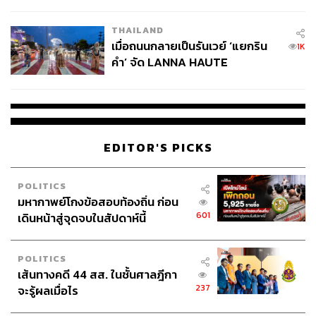
College Football
THAILAND
เมื่อถนนกลายเป็นรันเวย์ ‘แยกริน
1K
คำ’ จัด LANNA HAUTE
COUTURE กลางสายฝน
EDITOR'S PICKS
POLITICS
มหากาพย์โกงข้อสอบท้องถิ่น ก่อน
601
เดินหน้าสู่จุดจบในสัปดาห์นี้
POLITICS
เส้นทางคดี 44 สส. ในชั้นศาลฎีกา
237
จะรู้ผลเมื่อไร