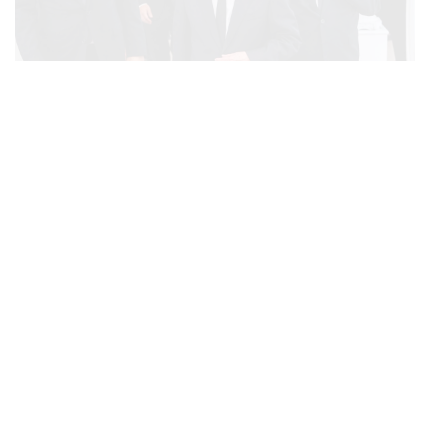
POLITICS
ทักษิณ ร่วมสวดพระอภิธรรมศพ ‘พล.ต.ท. ผ่อน’ บิดา
...
‘พักตร์พิไล ทวีสิน’ สิริอายุ 103 ปี แกนนำเพื่อไทย-บุคคล
หลากวงการร่วมอาลัย
BUSINESS
/
ECONOMIC
คลังเตรียมจำหน่ายพันธบัตรรัฐบาล ‘ออมพลัส’ รอบถัดไป
...
เร็วสุด 4 ก.ย.นี้ อาจเพิ่มสัดส่วนการขายแบบ Small Lot