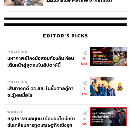
ZEISS Blue Marine จากสัญญา
ผลิต 8.3 ล้าน สู่ข้อพิพาท ‘มา
เวลล์ฯ’ ฟ้อง ‘โทน บางแค’ ผิดนัด
จ่ายหนี้-แอบระบุแบรนด์
EDITOR'S PICKS
POLITICS
มหากาพย์โกงข้อสอบท้องถิ่น ก่อน
523
เดินหน้าสู่จุดจบในสัปดาห์นี้
POLITICS
เส้นทางคดี 44 สส. ในชั้นศาลฎีกา
175
จะรู้ผลเมื่อไร
WORLD
สรุปภารกิจอนุทิน เยือนอินโดนีเซีย
515
ขับเคลื่อนการทูตเศรษฐกิจเชิงรุก