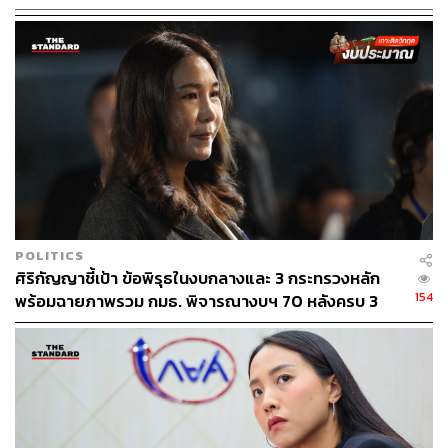
ด้าน พิสิษฐ์ อภิวัฒนาพงศ์ สว. กล่าวถึงกระแสข่าววว่า
วุฒิสภา​เตรียมจะคว่ำร่าง พ.ร.บ.งบประมาณ ปี 2569 โดย​
ยืนยันว่า​ไม่เป็นความจริง​ เพราะวุฒิสภาเพิ่งได้รับร่าง
พ.ร.บ.งบประมาณ ​มาไม่กี่วัน และการพิจารณาของ สว. ต่าง
จาก สส.​
พิสิษฐ์ระบุว่า การพิจารณางบประมาณของ สว. จะแบ่งออก
เป็น​ 4 ภัย​ คือ
ภัยเศรษฐกิจ
ภัยความมั่นคง​
POLITICS
ภัยธรรมชาติ
ศิริกัญญาชี้เป้า ข้อพิรุธในงบกลางและ 3 กระทรวงหลัก
154
พร้อมฉายภาพรวม กมธ. พิจารณางบฯ 70 หลังครบ 3
และ​ 4. ภัยสังคม
สัปดาห์
โดยยอมรับว่า ถ้าดูจากร่างงบประมาณแล้ว ไม่ได้สะท้อนการ
แก้ไขปัญหาทั้ง 4 ด้าน​ แต่ส่วนตัวก็อยากให้งบประมาณผ่าน
เพราะหากไม่ผ่านจะกลายเป็นความเดือดร้อนของพี่น้อง
ประชาชน​ และทำให้การเบิกจ่ายหยุดชะงัก​ แต่หากดูการ
จัดสรรงบประมาณก็ต้องยอมรับว่าแย่จริงๆ​ ไม่ได้สะท้อน