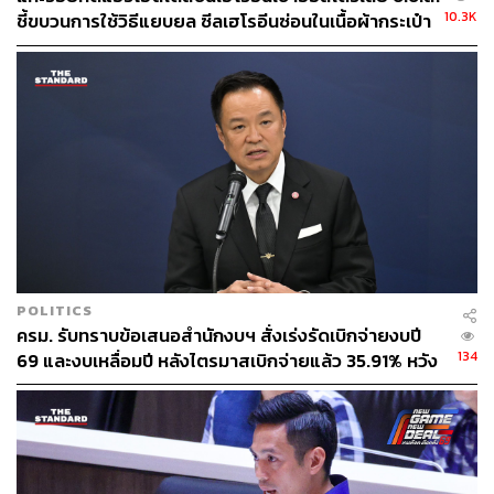
10.3K
157
ชี้ขบวนการใช้วิธีแยบยล ซีลเฮโรอีนซ่อนในเนื้อผ้ากระเป๋า
เร่งล่า ‘Rose’ เฟซบุ๊กอวตารจ้างขนของ
ABOUT THE AUTHOR
THE STANDARD TEAM
กองบรรณาธิการ THE STANDARD
ABOUT THE PHOTOGRAPHER
ศวิตา พูลเสถียร
ช่างภาพข่าว ประจำสำนักข่าว THE
STANDARD
POLITICS
ครม. รับทราบข้อเสนอสำนักงบฯ สั่งเร่งรัดเบิกจ่ายงบปี
134
69 และงบเหลื่อมปี หลังไตรมาสเบิกจ่ายแล้ว 35.91% หวัง
กระตุ้นเศรษฐกิจโตให้เติบโต