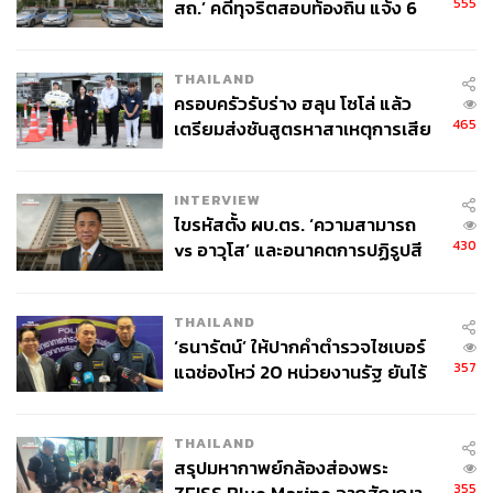
555
สถ.’ คดีทุจริตสอบท้องถิ่น แจ้ง 6
ข้อหาหนัก จ่อชง ป.ป.ช. 12 ส.ค. นี้
THAILAND
ครอบครัวรับร่าง ฮลุน โซโล่ แล้ว
465
เตรียมส่งชันสูตรหาสาเหตุการเสีย
ชีวิต
INTERVIEW
ไขรหัสตั้ง ผบ.ตร. ‘ความสามารถ
430
vs อาวุโส’ และอนาคตการปฏิรูปสี
กากี กับ พล.ต.อ. เอก อังสนานนท์
THAILAND
‘ธนารัตน์’ ให้ปากคำตำรวจไซเบอร์
357
แฉช่องโหว่ 20 หน่วยงานรัฐ ยันไร้
นัยทางการเมือง
THAILAND
สรุปมหากาพย์กล้องส่องพระ
355