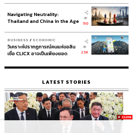
ประกาศหุ้นส่วนยุทธศาสตร์ไทย –
อินโดนีเซีย
Navigating Neutrality:
Thailand and China in the Age
150
of a New Global Order
BUSINESS
/
ECONOMIC
วิเคราะห์ปรากฏการณ์คนแห่ขอสิน
2.5K
เชื่อ CLICX อาจเป็นเพียงยอด
ภูเขาน้ำแข็ง ของปัญหาหนี้ครัว
เรือนไทยที่ถูกซุกไว้
LATEST STORIES