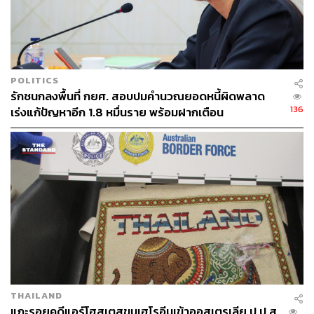
ปัญหาที่แท้จริง​
“ข่าวที่บอกว่าวุฒิสภาจะคว่ำงบประมาณ แต่ส่วนตัวยืนยันว่า
ยังอยากให้ผ่าน​ แม้อาจจะไม่ตอบโจทย์ แต่ถ้าไม่ผ่านขึ้นมาจะ
POLITICS
สะดุดเลย ภาพรวมของประเทศจะมีปัญหา” พิสิษฐ์กล่าว
รักชนกลงพื้นที่ กยศ. สอบปมคำนวณยอดหนี้ผิดพลาด
136
เร่งแก้ปัญหาอีก 1.8 หมื่นราย พร้อมฝากเตือน
สำหรับระยะเวลาในการพิจารณาร่าง พ.ร.บ.งบประมาณของ
พรรคการเมือง ยืนยันเงินไม่สูญหาย
สว. นั้น พิสิษฐ์กล่าวว่า จะเร่งเต็มที่ให้ทันตามกฎหมาย ซึ่ง
หากเป็นไปได้ก็คาดว่าจะประมาณสิ้นเดือนสิงหาคมนี้
TAGS:
กองทุนเงินให้กู้ยืมเพื่อการศึกษา (กยศ.)
อลงกต วรกี
งบประมาณปี 2569
THAILAND
แกะรอยคดีแอร์โฮสเตสขนเฮโรอีนเข้าออสเตรเลีย ป.ป.ส.