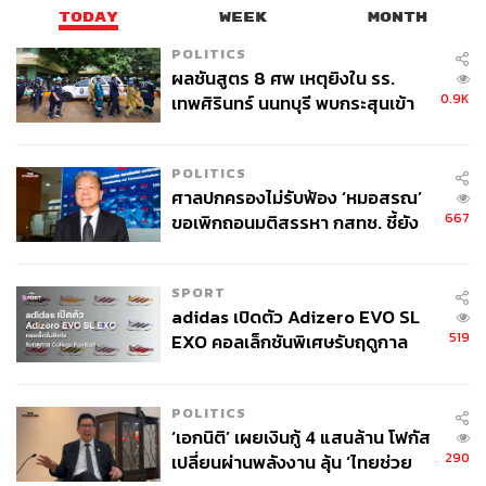
TODAY
WEEK
MONTH
หากหัวหน้าตกลงจะดำเนินการบางอย่าง ควรถามต่อให้
ชัดเจน เช่น “วันพุธสะดวกไหม” หรือ “ผมสามารถได้รับข้อมูล
POLITICS
ผลชันสูตร 8 ศพ เหตุยิงใน รร.
ภายในวันศุกร์ได้หรือไม่” เพื่อให้ทุกฝ่ายเข้าใจตรงกัน และ
0.9K
เทพศิรินทร์ นนทบุรี พบกระสุนเข้า
ผลักดันงานให้เดินหน้าได้จริง เป็นรูปธรรม
จุดสำคัญ ‘ศีรษะ-หน้าอก’ ครูถูกยิง
4 นัด จากระยะไกล
ภาพ:
nd3000/Getty Images
POLITICS
อ้างอิง:
ศาลปกครองไม่รับฟ้อง ‘หมอสรณ’
https://www.cnbc.com/2026/01/21/ive-coached-leade
667
ขอเพิกถอนมติสรรหา กสทช. ชี้ยัง
rs-at-google-and-amazon-use-these-phrases-with-yo
ไม่ใช่ผู้เดือดร้อนเสียหาย
ur-boss-to-get-promoted-faster.html
SPORT
adidas เปิดตัว Adizero EVO SL
519
EXO คอลเล็กชันพิเศษรับฤดูกาล
สามารถติดตาม THE STANDARD WEALTH
College Football
ผ่านแอปพลิเคชันต่างๆ ที่คุณสะดวกหรือใช้งานอยู่แล้วได้เลย
POLITICS
‘เอกนิติ’ เผยเงินกู้ 4 แสนล้าน โฟกัส
290
เปลี่ยนผ่านพลังงาน ลุ้น ‘ไทยช่วย