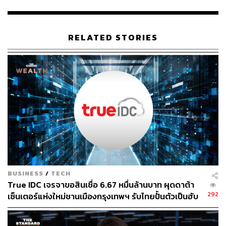
“เราได้ติดต่อลูกค้าเป้าหมาย 8 รายในสัปดาห์ที่ผ่านมา และมี
การนัดสาธิตสินค้า 3 ครั้ง ซึ่งทำให้เรา ‘มาถูกทาง’ สำหรับ
เป้าหมายไตรมาสที่ 2”
RELATED STORIES
2. “มีเรื่องหนึ่งที่อยากขอความคิดเห็นของคุณ
(หัวหน้า) คือ…”
แม้การประชุมแบบตัวต่อตัวจะมีเวลาเพียง 30 นาที แต่ก็
สามารถใช้เป็นช่วงเวลาแก้ปัญหาได้อย่างมีประสิทธิภาพ วลี
นี้ช่วยเปลี่ยนภาพลักษณ์ของคุณจาก ‘ผู้รอคำสั่ง เป็นผู้ร่วมคิด
ร่วมตัดสินใจ’ แสดงให้เห็นถึงการคิดอย่างมีเหตุผลและความ
ริเริ่มสร้างสรรค์ ซึ่งเป็นคุณสมบัติที่ผู้บริหารให้ความสำคัญ
BUSINESS
/
TECH
ผู้เขียนแนะนำว่า ไม่ควรหยิบยกปัญหาขึ้นมาโดยไม่แสดงให้
True IDC เจรจาขอสินเชื่อ 6.67 หมื่นล้านบาท ผุดดาต้า
292
เห็นว่าคุณได้พยายามแก้ไขแล้วอย่างไร เช่น แทนที่จะพูดว่า
เซ็นเตอร์แห่งใหม่ชานเมืองกรุงเทพฯ รับไทยปั้นตัวเป็นฮับ
AI ภูมิภาค
“ผมไม่รู้จะจัดการกับความขัดแย้งในทีมนี้อย่างไร” ควรพูดว่า
“มีการสื่อสารผิดพลาดกับทีมการตลาด ผมได้ลองทำ [X] แล้ว