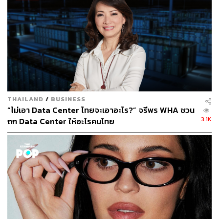
และกำลังพิจารณา [Y] ต่อไป แต่อยากขอความคิดเห็นของ
คุณก่อนตัดสินใจ”
ข่าวที่เกี่ยวข้อง:
ตอนอายุ 20 ต้นๆ ผมไม่เชื่อในวันหยุดและพักร้อน แต่ ‘ว
อร์เรน บัฟเฟตต์’ เตือนเสมอ มีเงินก็ซื้อเวลาไม่ได้ ‘บิล เก
ตส์’ เผย อยากมีแรงทำงานไปอีกสัก 20-30 ปี
THAILAND
/
BUSINESS
10 อาชีพแห่งอนาคตที่เป็นม้ามืด แต่เติบโตเร็ว รายได้สู
“ไม่เอา Data Center ไทยจะเอาอะไร?” จรีพร WHA ชวน
ง 6 หลักต่อเดือน แบบไม่ต้องรอเกษียณ
3.1K
ถก Data Center ให้อะไรคนไทย
คอนเนกชัน ความสดใส และเวลา’ อ่าน 7 เรื่องราวผ่าน
ตัวตนที่ซ่อนอยู่ใน Taylor Swift ที่ทำให้ธุรกิจประสบคว
ามสำเร็จระดับโลก
ทำไม ‘Gen Z’ ทุ่มไปกับการซื้อของแบรนด์เนม มองกา
รซื้อบ้านสักหลังและออมเกษียณเป็นเรื่องยากและไกลเ
กินฝัน?