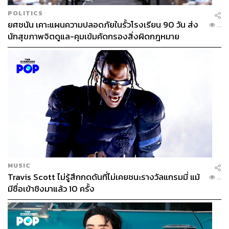
POLITICS
ยศชนัน เคาะแผนความปลอดภัยในรั้วโรงเรียน 90 วัน ส่ง
...
นักสุขภาพจิตดูแล-คุมเข้มคัดกรองสิ่งผิดกฎหมาย
MUSIC
Travis Scott ไม่รู้สึกกดดันที่ไม่เคยชนะรางวัลแกรมมี่ แม้
...
มีชื่อเข้าชิงมาแล้ว 10 ครั้ง