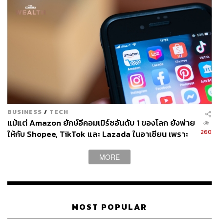
การเลื่อนตำแหน่งไม่ได้ตัดสินกันในวันประเมินผลงานเพียง
วันเดียว แต่เกิดจากการสังเกตอย่างต่อเนื่องหลายเดือน วลีนี้
เป็นการแสดงความสนใจและความพร้อมรับผิดชอบเพิ่มเติม
อย่างสุภาพ แต่ทรงพลัง
ตัวอย่างเช่น หากหัวหน้าพูดถึงทิศทางใหม่ของบริษัท คุณอาจ
แสดงความสนใจพร้อมตั้งคำถามเชิงลึก หรือใช้วลีนี้หลังได้
รับคำชม เพื่อสื่อว่าคุณต้องการ ‘ต่อยอด’ ความสามารถและ
เติบโตไปอีกขั้น
BUSINESS
/
TECH
แม้แต่ Amazon ยักษ์อีคอมเมิร์ซอันดับ 1 ของโลก ยังพ่าย
5. “สรุปแล้ว ฉันจะทำ [A] และ [B] และฉันจะรอ [X] และ
260
ให้กับ Shopee, TikTok และ Lazada ในอาเซียน เพราะ
[Y] จากคุณ”
ยกโมเดลอเมริกันมาใช้ทั้งชุดกับตลาดที่คนดูราคาก่อน
แบรนด์
MORE
การจบการประชุมด้วยถ้อยคำกว้าง ๆ เช่น “โอเค เดี๋ยวคุยกัน
สัปดาห์หน้า” มักนำไปสู่ความไม่ชัดเจนและความผิดหวังใน
ภายหลัง ผู้เขียนแนะนำให้สรุปสิ่งที่แต่ละฝ่ายต้องรับผิดชอบ
MOST POPULAR
อย่างชัดเจน พร้อมกำหนดกรอบเวลาให้แน่นอน