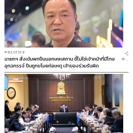
POLITICS
นายกฯ สั่งเข้มพกปืนนอกเคหสถาน ชี้ไม่ใช่เจ้าหน้าที่มีโทษ
...
อุกฉกรรจ์ ปืนถูกขโมยก่อเหตุ เจ้าของร่วมรับผิด