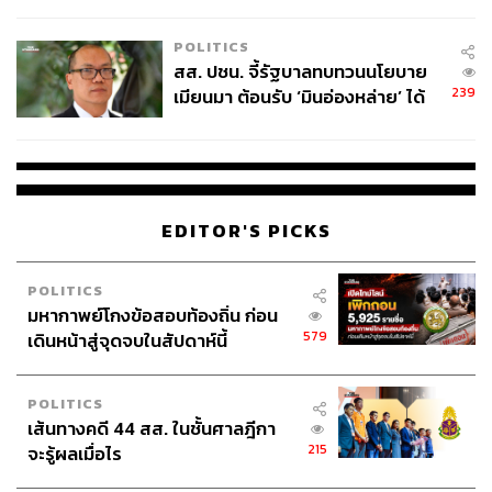
ไทยพลัส’ เฟส 2 รอประเมินความ
TAGS:
Apple
ทักษะ
Amazon
การสื่อสาร
เหมาะสม
Warren Buffett
การทำงาน
องค์กร
CNBC
POLITICS
ภาวะผู้นำ
ผู้บริหาร
Google
การประชุม
สส. ปชน. จี้รัฐบาลทบทวนนโยบาย
239
เมียนมา ต้อนรับ ‘มินอ่องหล่าย’ ได้
แค่สัญญาว่างเปล่า
EDITOR'S PICKS
5.6K
POLITICS
มหากาพย์โกงข้อสอบท้องถิ่น ก่อน
579
เดินหน้าสู่จุดจบในสัปดาห์นี้
ABOUT THE AUTHOR
เสาวลักษณ์ เขตสูงเนิน
Content Creator THE STANDARD WEALTH
POLITICS
เส้นทางคดี 44 สส. ในชั้นศาลฎีกา
215
จะรู้ผลเมื่อไร