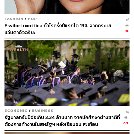
FASHION
/
POP
3. “คุณได้ยินมุมมองอะไรจากผู้บริหารมาบ้าง?”
EssilorLuxottica กำไรครึ่งปีแรกโต 13% จากกระแส
98
แว่นตาอัจฉริยะ
แทนที่จะพูดถึงแต่งานของตัวเอง การถามถึงมุมมองระดับผู้
บริหารจะช่วยให้คุณเข้าใจ ‘ทิศทางองค์กร’ ลำดับความ
สำคัญ และแรงกดดันที่อาจส่งผลต่องานของคุณในอนาคต
ก่อนที่การเปลี่ยนแปลงเหล่านั้นจะเกิดขึ้นโดยไม่ทันตั้งตัว
นอกจากนี้ คุณยังสามารถเสนอตัวช่วยแบ่งเบาภาระงานของ
หัวหน้า เช่น อาสาเข้าร่วมโครงการหรือประชุมแทน ซึ่งเป็น
ประโยชน์ทั้งสองฝ่าย เพราะคุณได้แสดงศักยภาพ ขณะที่
หัวหน้าก็ได้รับการสนับสนุนอย่างเป็นรูปธรรม
ECONOMIC
/
BUSINESS
รัฐบาลทรัมป์จ่อเก็บ 3.34 ล้านบาท จากนักศึกษาต่างชาติที่
4. “เรื่องนี้…ฉันอยากมีส่วนร่วมด้วย”
228
ต้องการทำงานในสหรัฐฯ หลังเรียนจบ สะเทือน
มหาวิทยาลัย – Silicon Valley