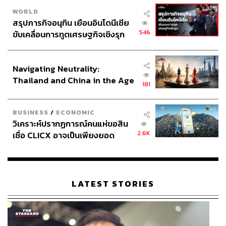
WORLD
สรุปภารกิจอนุทิน เยือนอินโดนีเซีย
546
ขับเคลื่อนการทูตเศรษฐกิจเชิงรุก
ประกาศหุ้นส่วนยุทธศาสตร์ไทย –
อินโดนีเซีย
Navigating Neutrality:
Thailand and China in the Age
181
of a New Global Order
BUSINESS
/
ECONOMIC
วิเคราะห์ปรากฏการณ์คนแห่ขอสิน
2.6K
เชื่อ CLICX อาจเป็นเพียงยอด
ภูเขาน้ำแข็ง ของปัญหาหนี้ครัว
เรือนไทยที่ถูกซุกไว้
LATEST STORIES