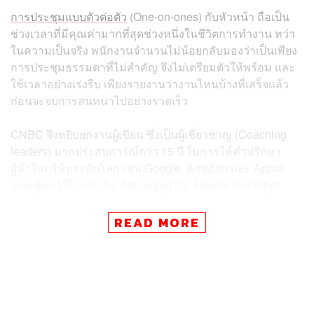
การประชุมแบบตัวต่อตัว
(One-on-ones) กับหัวหน้า ถือเป็น
ช่วงเวลาที่มีคุณค่ามากที่สุดช่วงหนึ่งในชีวิตการทำงาน ทว่า
ในความเป็นจริง พนักงานจำนวนไม่น้อยกลับมองว่าเป็นเพียง
การประชุมธรรมดาที่ไม่สำคัญ จึงไม่เตรียมตัวให้พร้อม และ
ใช้เวลาอย่างเร่งรีบ เพียงรายงานว่างานไหนบ้างที่เสร็จแล้ว
ก่อนจะจบการสนทนาไปอย่างรวดเร็ว
CNBC จึงหยิบยกงานผู้เขียน ซึ่งเป็นผู้เชี่ยวชาญ (Coaching
leaders) มากประสบการณ์กว่า 15 ปี ในการให้คำปรึกษา
ผู้นำในบริษัทระดับโลก เช่น Google, Amazon และ Apple
โดยเขียนไว้ในหนังสือ “Managing Up: How to Get What
You Need From the People in Charge” ว่า บุคลากรที่ได้รับ
การเลื่อนตำแหน่งเร็วที่สุด ไม่ได้มองการประชุมแบบตัวต่อตัว
READ MORE
เป็นแค่ ‘เวทีรายงานสถานะงาน’ แต่ใช้โอกาสนี้ในการ ‘เชื่อม
โยงผลงาน’ ของตนกับผลกระทบทางธุรกิจ รวมถึงมองหา
โครงการใหม่ ๆ ที่ท้าทาย ซึ่งอาจไม่เคยรับรู้มาก่อน หากไม่
ได้พูดคุยโดยตรงกับหัวหน้า