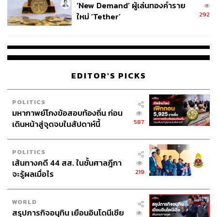
‘New Demand’ ผู้เล่นทองคำราย
292
ใหม่ ‘Tether’
EDITOR'S PICKS
POLITICS
มหากาพย์โกงข้อสอบท้องถิ่น ก่อน
587
เดินหน้าสู่จุดจบในสัปดาห์นี้
POLITICS
เส้นทางคดี 44 สส. ในชั้นศาลฎีกา
219
จะรู้ผลเมื่อไร
WORLD
สรุปภารกิจอนุทิน เยือนอินโดนีเซีย