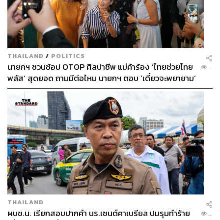
THAILAND
/
POLITICS
นายกฯ ชวนช้อป OTOP ศิลปาชีพ แม่ค้าร้อง ‘ไทยช่วยไทย
...
พลัส’ สุดยอด ถามมีต่อไหม นายกฯ ตอบ ‘เดี๋ยวจะพยายาม’
THAILAND
ผบช.น. เรียกสอบปากคำ นร.เซนต์คาเบรียล ปมรุมทำร้าย
...