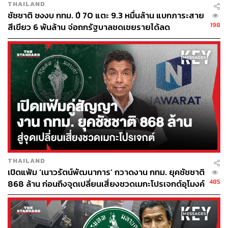
THAILAND
ชัชชาติ ชงงบ กทม. ปี 70 แตะ 9.3 หมื่นล้าน แบกภาระสาย
198
สีเขียว 6 พันล้าน จ่อถกรัฐบาลชดเชยรายได้ลด
THAILAND
เปิดแฟ้ม ‘เนาวรัตน์พัฒนาการ’ กวาดงาน กทม. ยุคชัชชาติ
485
868 ล้าน ก่อนถึงจุดเปลี่ยนเสี่ยงชวดเมกะโปรเจกต์อุโมงค์
หนองบอน