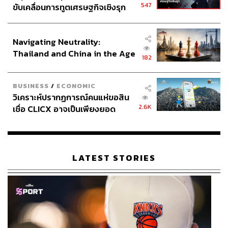
547
ขับเคลื่อนการทูตเศรษฐกิจเชิงรุก
ประกาศหุ้นส่วนยุทธศาสตร์ไทย –
อินโดนีเซีย
Navigating Neutrality:
Thailand and China in the Age
182
of a New Global Order
BUSINESS
/
ECONOMIC
วิเคราะห์ปรากฏการณ์คนแห่ขอสิน
2.6K
เชื่อ CLICX อาจเป็นเพียงยอด
ภูเขาน้ำแข็ง ของปัญหาหนี้ครัว
เรือนไทยที่ถูกซุกไว้
LATEST STORIES