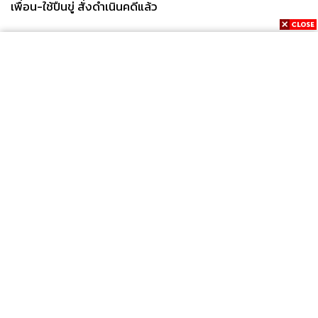
เพื่อน-ใช้ปืนขู่ สั่งดำเนินคดีแล้ว
News
Wealth
Pop
Podcast
Video
Now
Opinion
Careers
Events
Privacy
About
Contact
Policy
FOR
ADVERTISING
MEMBERSHIP