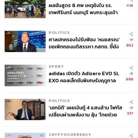
ผลชันสูตร 8 ศพ เหตุยิงใน รร.
1K
เทพศิรินทร์ นนทบุรี พบกระสุนเข้า
จุดสำคัญ ‘ศีรษะ-หน้าอก’ ครูถูกยิง
4 นัด จากระยะไกล
POLITICS
ศาลปกครองไม่รับฟ้อง ‘หมอสรณ’
802
ขอเพิกถอนมติสรรหา กสทช. ชี้ยัง
ไม่ใช่ผู้เดือดร้อนเสียหาย
SPORT
adidas เปิดตัว Adizero EVO SL
698
EXO คอลเล็กชันพิเศษรับฤดูกาล
College Football
POLITICS
‘เอกนิติ’ เผยเงินกู้ 4 แสนล้าน โฟกัส
337
เปลี่ยนผ่านพลังงาน ลุ้น ‘ไทยช่วย
ไทยพลัส’ เฟส 2 รอประเมินความ
เหมาะสม
CRYPTOCURRENCY