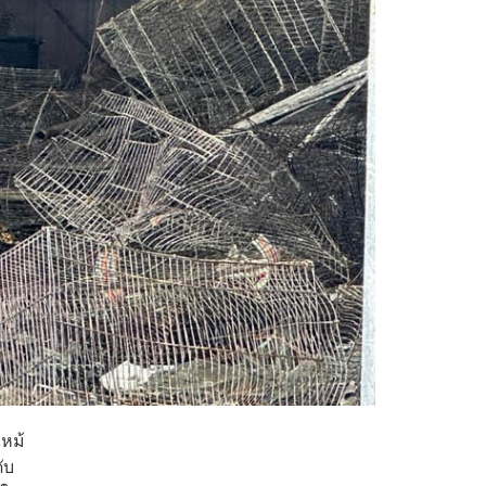
ไหม้
ับ