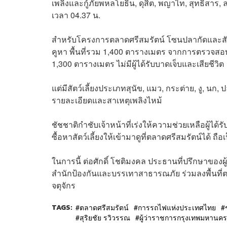
เพลิงและกู้ภัยพหลโยธิน, ดุสิต, พญาไท, สุทธิสาร
เวลา 04.37 น.
สำหรับโครงการตลาดศรีสมรัตน์ โซนปลากัดและสัตว์
คูหา พื้นที่รวม 1,400 ตารางเมตร จากการตรวจสอบเ
1,300 ตารางเมตร ไม่มีผู้ได้รับบาดเจ็บและเสียชีวิต
แต่มีสัตว์เลี้ยงประเภทสุนัข, แมว, กระต่าย, งู, นก,
รายละเอียดและสาเหตุเพลิงไหม้
ชัชชาติกำชับเจ้าหน้าที่เร่งให้ความช่วยเหลือผู้ไ
ซื้อหาสัตว์เลี้ยงให้เข้ามาดูที่ตลาดศรีสมรัตน์ได้ 
ในการนี้ ต่อศักดิ์ โชติมงคล ประธานที่ปรึกษาของ
สำนักป้องกันและบรรเทาสาธารณภัย ร่วมลงพื้นท
จตุจักร
TAGS:
ตลาดศรีสมรัตน์
การรถไฟแห่งประเทศไทย
สุริยชัย รวิวรรณ
ผู้ว่าราชการกรุงเทพมหานคร