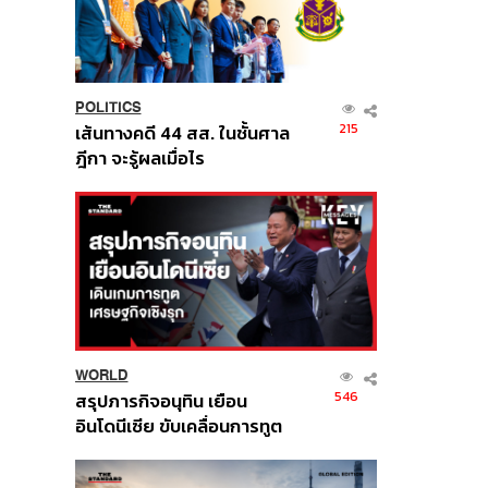
POLITICS
215
เส้นทางคดี 44 สส. ในชั้นศาล
ฎีกา จะรู้ผลเมื่อไร
WORLD
546
สรุปภารกิจอนุทิน เยือน
อินโดนีเซีย ขับเคลื่อนการทูต
เศรษฐกิจเชิงรุก ประกาศหุ้น
ส่วนยุทธศาสตร์ไทย –