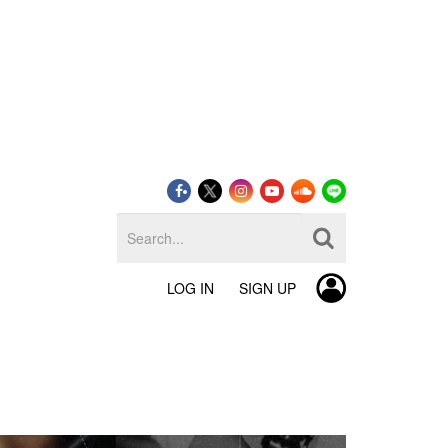
LOG IN
SIGN UP