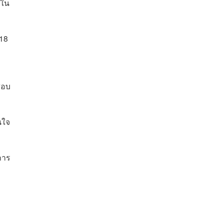
บใน
118
จสอบ
นใจ
การ