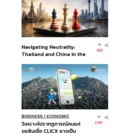
อินโดนีเซีย
Navigating Neutrality:
180
Thailand and China in the
Age of a New Global
Order
BUSINESS
/
ECONOMIC
2.6K
วิเคราะห์ปรากฏการณ์คนแห่
ขอสินเชื่อ CLICX อาจเป็น
เพียงยอดภูเขาน้ำแข็ง ของ