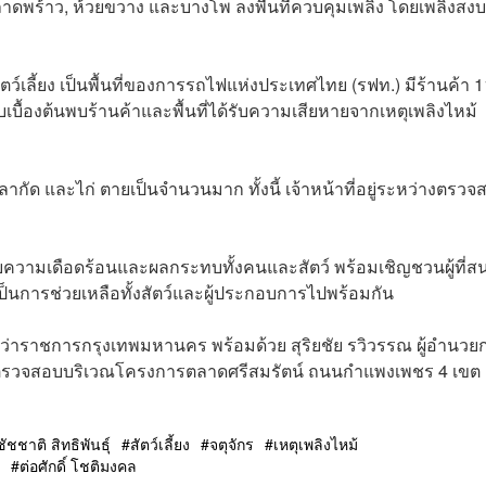
, ลาดพร้าว, ห้วยขวาง และบางโพ ลงพื้นที่ควบคุมเพลิง โดยเพลิงสง
เลี้ยง เป็นพื้นที่ของการรถไฟแห่งประเทศไทย (รฟท.) มีร้านค้า 
บื้องต้นพบร้านค้าและพื้นที่ได้รับความเสียหายจากเหตุเพลิงไหม้
 ปลากัด และไก่ ตายเป็นจำนวนมาก ทั้งนี้ เจ้าหน้าที่อยู่ระหว่างตรว
ด้รับความเดือดร้อนและผลกระทบทั้งคนและสัตว์ พร้อมเชิญชวนผู้ที่ส
ถือเป็นการช่วยเหลือทั้งสัตว์และผู้ประกอบการไปพร้อมกัน
ผู้ว่าราชการกรุงเทพมหานคร พร้อมด้วย สุริยชัย รวิวรรณ ผู้อำนวย
ี่ตรวจสอบบริเวณโครงการตลาดศรีสมรัตน์ ถนนกำแพงเพชร 4 เขต
ชัชชาติ สิทธิพันธุ์
สัตว์เลี้ยง
จตุจักร
เหตุเพลิงไหม้
ต่อศักดิ์ โชติมงคล