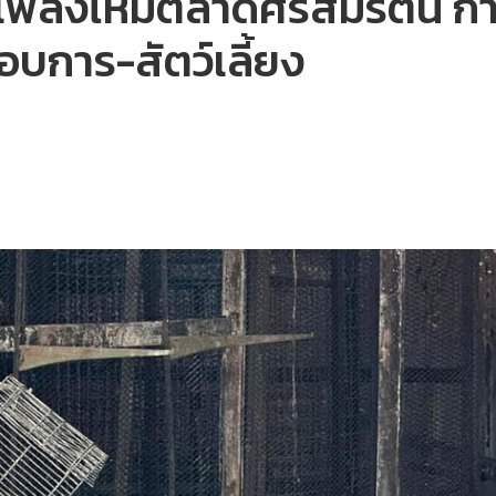
ลิงไหม้ตลาดศรีสมรัตน์ กำชับ
อบการ-สัตว์เลี้ยง