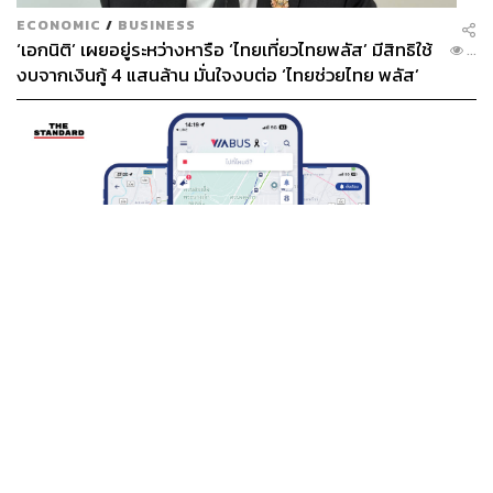
ECONOMIC
/
BUSINESS
‘เอกนิติ’ เผยอยู่ระหว่างหารือ ‘ไทยเที่ยวไทยพลัส’ มีสิทธิใช้
...
งบจากเงินกู้ 4 แสนล้าน มั่นใจงบต่อ ‘ไทยช่วยไทย พลัส’
เฟส 2 มีเพียงพอ
THAILAND
BTS-EBM-NBM จับมือแอปพลิเคชัน ViaBus ยกระดับ
...
การติดตามตำแหน่งรถไฟฟ้า 3 สายแบบเรียลไทม์