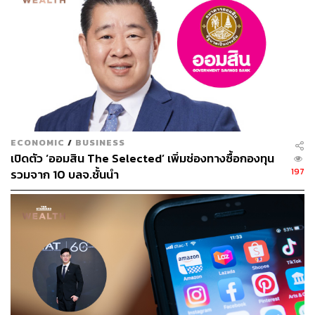
3. เป็นตัวแทนในการนำเข้าวัคซีนที่เป็นตัวเลือกจากหลาย
บริษัท
4. อาสาสมัครเภสัชกร 20-30 คน เพื่อให้ข้อมูลวัคซีนแก่
ประชาชนทางโทรศัพท์และ สถานที่ฉีดวัคซีน
5. ประสานงานกับกระทรวงสาธารณสุขและองค์การ
เภสัชกรรม ในการจัดหาวัคซีน ทางเลือกที่ดีและมีคุณภาพ
ECONOMIC
/
BUSINESS
เปิดตัว ‘ออมสิน The Selected’ เพิ่มช่องทางซื้อกองทุน
6. ติดต่อโรงงานผลิตวัคซีน และขอความช่วยเหลือตัวแทนใน
197
รวมจาก 10 บลจ.ชั้นนำ
ประเทศต่างๆ ในการจัดหาวัคซีนทางเลือกมาใช้ในประเทศ
พิสูจน์อักษร: พรนภัส ชำนาญค้า
สามารถติดตาม THE STANDARD WEALTH
ผ่านแอปพลิเคชันต่างๆ ที่คุณสะดวกหรือใช้งานอยู่แล้วได้เลย