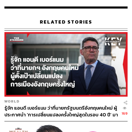
Website, Big C LINE, LINE LAP และ Big C Facebook, โบร
ชัวร์ที่ทางบิ๊กซีจัดพิมพ์, เสียงตามสายในห้างบิ๊กซี, วิทยุท้อง
ถิ่น และ รถแห่
RELATED STORIES
10. ป้ายสื่อโฆษณาโครงการทั้ง 54 สาขาที่เป็นพื้นที่เข้าร่วม
โครงการ ได้แก่ ป้าย Outdoor Standee เพื่อแจ้งเรื่องของ
โครงการ, ป้าย Indoor Standee เพื่อแจ้งจุดบริการและขั้น
ตอนการฉีดวัคซีน และป้าย Building Banner เพื่อแจ้งเรื่อง
ของโครงการ
Team D
: Extra Vaccine Procurement: บริษัท เบอร์ลี่ ยุคเกอร์
จำกัด (มหาชน) มีรายละเอียดการสนับสนุนคือ
1. สนับสนุนการจัดเก็บวัคซีนในคลังสินค้าที่ได้รับการรับรอง
WORLD
จาก GSDP
รู้จัก แอนดี เบอร์แนม ว่าที่นายกรัฐมนตรีอังกฤษคนใหม่ ผู้
169
ประกาศนำ ‘การเปลี่ยนแปลงครั้งใหญ่สุดในรอบ 40 ปี’ มา
2. สนับสนุนการกระจายวัคซีน สำหรับการฉีดวัคซีนไปยัง
สู่การเมืองอังกฤษ
สถานที่ที่กำหนด