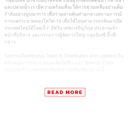
และปลายน้ำ เรามีความพร้อมที่จะให้การช่วยเหลืออย่างเต็ม
กำลังอย่างบูรณาการ เพื่อร่วมผ่านพ้นท่ามกลางสถานการณ์
การแพร่ระบาดของโควิด-19 เพื่อให้ไทยสามารถกลับมาเปิด
ประเทศไทยได้โดยเร็ว” อัศวิน เตชะเจริญวิกุล ประธานเจ้า
หน้าที่บริหาร และกรรมการผู้จัดการใหญ่ กลุ่มบีเจซี บิ๊กซี
กล่าว
โดยร่วมมือสนับสนุน Team A: Distribution and Logistics ทีม
สนับสนุนการกระจายและฉีดวัคซีน และ Team D: Extra
Vaccine Procurement ทีมจัดหาวัคซีนเพิ่มเติม ดังนี้
Team A
: Distribution and Logistics: บริษัท บิ๊กซี ซูเปอร์
เซ็นเตอร์ จำกัด (มหาชน) มีรายละเอียดการสนับสนุน
READ MORE
1. สนับสนุนพื้นที่ฉีดวัคซีนในบิ๊กซีทั่วประเทศ จำนวน 54
สาขา
2. สนับสนุนพื้นที่ฉีดวัคซีนในศูนย์กระจายสินค้า (ธัญบุรี)