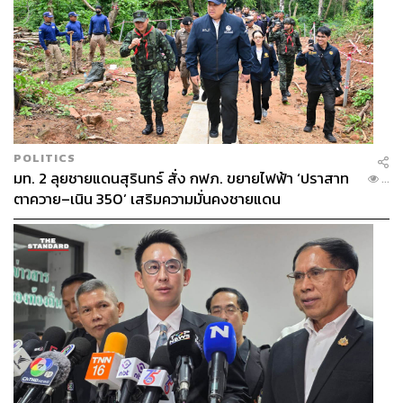
POLITICS
มท. 2 ลุยชายแดนสุรินทร์ สั่ง กฟภ. ขยายไฟฟ้า ‘ปราสาท
...
ตาควาย–เนิน 350’ เสริมความมั่นคงชายแดน