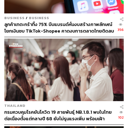
BUSINESS
/
BUSINESS
TAGS:
BJC
เจ้าสัวเจริญ
Big C
ลูกค้าเทตะกร้าทิ้ง 75% บีบแบรนด์หั่นงบสร้างภาพลักษณ์
บริษัท เบอร์ลี่ ยุคเกอร์ จำกัด (มหาชน)
356
โยกเงินซบ TikTok-Shopee คาดงบการตลาดไทยติดลบ
เชื้อไวรัสโคโรนา
COVID-19
โควิด-19
ครั้งแรกในรอบ 14 ปี
วัคซีนไวรัสโคโรนา
วัคซีนโควิด-19
274
THAILAND
กรมควบคุมโรคยันโควิด 19 สายพันธุ์ NB.1.8.1 พบในไทย
ABOUT THE AUTHOR
102
ต่อเนื่องตั้งแต่กลางปี 68 ยังไม่รุนแรงเพิ่ม พร้อมเฝ้า
ถนัดกิจ จันกิเสน
ระวัง-ติดตามใกล้ชิด
Content Creator ประจำกองบรรณาธิการ