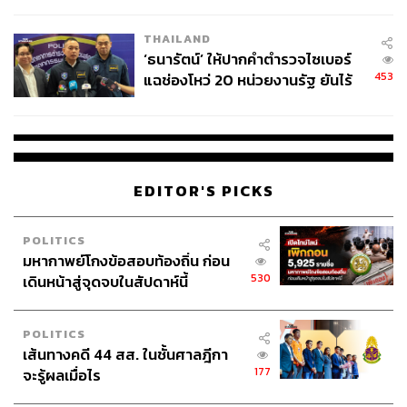
ชีวิต
THAILAND
‘ธนารัตน์’ ให้ปากคำตำรวจไซเบอร์
453
แฉช่องโหว่ 20 หน่วยงานรัฐ ยันไร้
นัยทางการเมือง
EDITOR'S PICKS
POLITICS
มหากาพย์โกงข้อสอบท้องถิ่น ก่อน
530
เดินหน้าสู่จุดจบในสัปดาห์นี้
POLITICS
เส้นทางคดี 44 สส. ในชั้นศาลฎีกา
177
จะรู้ผลเมื่อไร