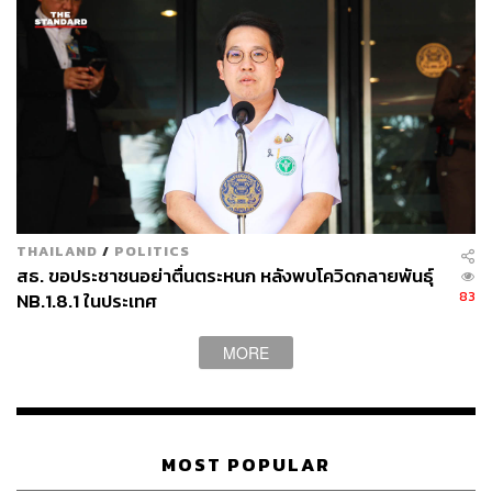
THE STANDARD WEALTH ผู้เสพติดโลก
ธุรกิจ การตลาด เทคโนโลยี และชอบสำรวจ
โลกออฟไลน์และออนไลน์มาถอดรหัสความ
เคลื่อนไหวให้เป็นเรื่องเข้าใจง่าย สนุก และได้
ไอเดียใหม่ๆ
THAILAND
/
POLITICS
สธ. ขอประชาชนอย่าตื่นตระหนก หลังพบโควิดกลายพันธุ์
83
NB.1.8.1 ในประเทศ
MORE
MOST POPULAR