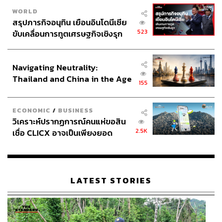
WORLD
สรุปภารกิจอนุทิน เยือนอินโดนีเซีย
523
ขับเคลื่อนการทูตเศรษฐกิจเชิงรุก
ประกาศหุ้นส่วนยุทธศาสตร์ไทย –
อินโดนีเซีย
Navigating Neutrality:
Thailand and China in the Age
155
of a New Global Order
ECONOMIC
/
BUSINESS
วิเคราะห์ปรากฏการณ์คนแห่ขอสิน
2.5K
เชื่อ CLICX อาจเป็นเพียงยอด
ภูเขาน้ำแข็ง ของปัญหาหนี้ครัว
เรือนไทยที่ถูกซุกไว้
LATEST STORIES