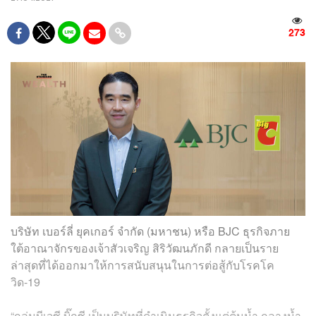
273
บริษัท เบอร์ลี่ ยุคเกอร์ จำกัด (มหาชน) หรือ BJC ธุรกิจภาย
ใต้อาณาจักรของเจ้าสัวเจริญ สิริวัฒนภักดี กลายเป็นราย
ล่าสุดที่ได้ออกมาให้การสนับสนุนในการต่อสู้กับโรคโค
วิด-19
“กลุ่มบีเจซี บิ๊กซี เป็นบริษัทที่ดำเนินธุรกิจตั้งแต่ต้นน้ำ กลางน้ำ