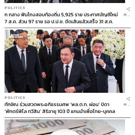
POLITICS
ก กลาง ฟันโกงสอบท้องถิ่น 5,925 ราย ประกาศบัญชีใหม่
...
7 ส.ค. ส่วน 97 ราย รอ ป.ป.ช. ขีดเส้นแล้วเสร็จ 31 ส.ค.
POLITICS
ทักษิณ ร่วมสวดพระอภิธรรมศพ ‘พล.ต.ท. ผ่อน’ บิดา
...
‘พักตร์พิไล ทวีสิน’ สิริอายุ 103 ปี แกนนำเพื่อไทย-บุคคล
หลากวงการร่วมอาลัย