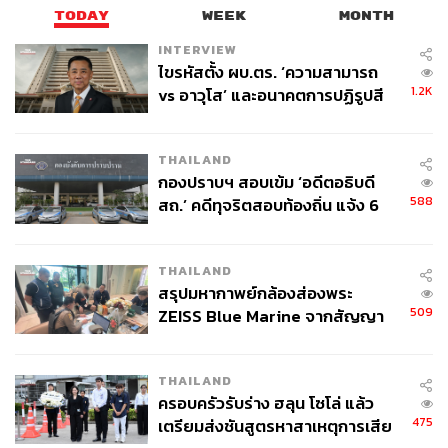
TODAY
WEEK
MONTH
INTERVIEW
ไขรหัสตั้ง ผบ.ตร. ‘ความสามารถ
1.2K
vs อาวุโส’ และอนาคตการปฏิรูปสี
กากี กับ พล.ต.อ. เอก อังสนานนท์
THAILAND
กองปราบฯ สอบเข้ม ‘อดีตอธิบดี
588
สถ.’ คดีทุจริตสอบท้องถิ่น แจ้ง 6
ข้อหาหนัก จ่อชง ป.ป.ช. 12 ส.ค. นี้
THAILAND
สรุปมหากาพย์กล้องส่องพระ
509
ZEISS Blue Marine จากสัญญา
ผลิต 8.3 ล้าน สู่ข้อพิพาท ‘มา
เวลล์ฯ’ ฟ้อง ‘โทน บางแค’ ผิดนัด
THAILAND
จ่ายหนี้-แอบระบุแบรนด์
ครอบครัวรับร่าง ฮลุน โซโล่ แล้ว
475
เตรียมส่งชันสูตรหาสาเหตุการเสีย