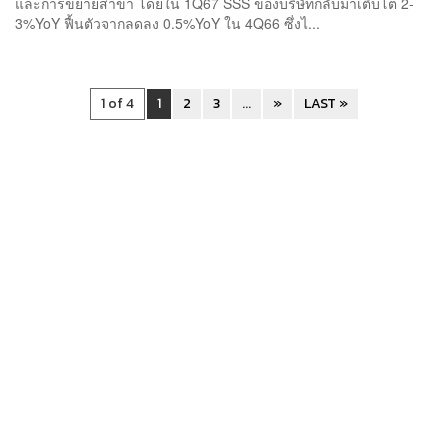
และการขยายสาขา โดยใน 1Q67 SSS ของบริษัทกลับมาเติบโต 2-
3%YoY ฟื้นตัวจากลดลง 0.5%YoY ใน 4Q66 ซึ่งไ...
1 of 4
1
2
3
...
»
LAST »