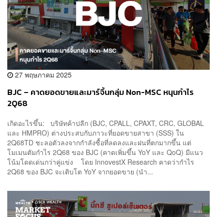
27 พฤษภาคม 2025
BJC – คาดยอดขายและมาร์จิ้นกลุ่ม Non-MSC หนุนกำไร
2Q68
เกิดอะไรขึ้น: บริษัทค้าปลีก (BJC, CPALL, CPAXT, CRC, GLOBAL
และ HMPRO) ต่างประสบกับภาวะที่ยอดขายสาขา (SSS) ใน
2Q68TD ชะลอตัวลงจากกำลังซื้อที่ลดลงและฝนที่ตกมากขึ้น แต่
โมเมนตัมกำไร 2Q68 ของ BJC (คาดเพิ่มขึ้น YoY และ QoQ) มีแนว
โน้มโดดเด่นกว่าคู่แข่ง โดย InnovestX Research คาดว่ากำไร
2Q68 ของ BJC จะเติบโต YoY จากยอดขาย (นำ...