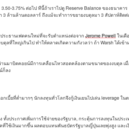
่ 3.50-3.75% ต่อไป ทีนี้ถ้าเราไปดู Reserve Balance ของธนาคาร
่า 3 ล้านล้านดอลลาร์ ถึงแม้จะทำการขยายงบดุลมา 3 สัปดาห์ติดต่
ป็นประธานเฟดคนใหม่ที่จะรับตำแหน่งต่อจาก
Jerome Powell
ในเดื
ุลที่ใหญ่เกินไป ทำให้ตลาดเกิดความกังวลว่า ถ้า Warsh ได้เข้า
ที่ผ่านมาบิตคอยน์มีการเคลื่อนไหวสอดคล้องตามขนาดของงบดุล เมื่
น์ก็ลง
กเบี้ยที่ต่ำมากๆ นักลงทุนทั่วโลกจึงกู้เงินเยนไปเล่น leverage ใน
ศทาง ทั้งประกาศเพิ่มการใช้จ่ายของรัฐบาล, กระตุ้นการลงทุนในประ
ยุคที่ใช้เงินมากขึ้น ผลตอบแทนพันธบัตรรัฐบาลญี่ปุ่นเลยพุ่งสูง และเง