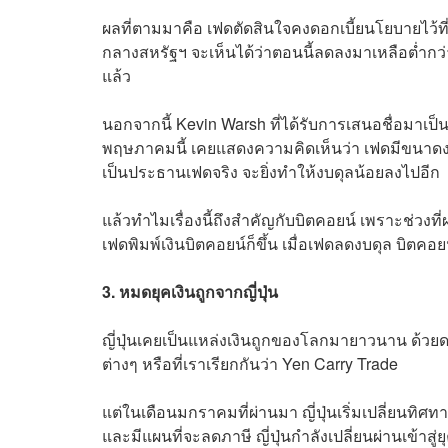
ผลที่ตามมาคือ เฟดตัดสินใจคงดอกเบี้ยนโยบายไว้ที
กลางสหรัฐฯ จะเห็นได้ว่าตอนนี้ลดลงมาเหลือต่ำกว
แล้ว
นอกจากนี้ Kevin Warsh ที่ได้รับการเสนอชื่อมาเ
พฤษภาคมนี้ เคยแสดงความคิดเห็นว่า เฟดมีขนาดงบด
เป็นประธานเฟดจริง จะยิ่งทำให้งบดุลน้อยลงไปอีก
แล้วทำไมเรื่องนี้ถึงสำคัญกับบิตคอยน์ เพราะช่วง
เฟดพิมพ์เงินบิตคอยน์ก็ขึ้น เมื่อเฟดลดงบดุล บิตคอย
3. หมดยุคเงินถูกจากญี่ปุ่น
ญี่ปุ่นเคยเป็นแหล่งเงินถูกของโลกมายาวนาน ด้วยดอ
ต่างๆ หรือที่เราเรียกกันว่า Yen Carry Trade
แต่ในเดือนมกราคมที่ผ่านมา ญี่ปุ่นเริ่มเปลี่ยนทิ
และมีแผนที่จะลดภาษี ญี่ปุ่นกำลังเปลี่ยนผ่านเข้าสู่