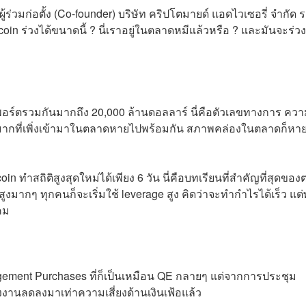
ร่วมก่อตั้ง (Co-founder) บริษัท คริปโตมายด์ แอดไวเซอรี่ จำกัด ร
coin ร่วงได้ขนาดนี้ ? นี่เราอยู่ในตลาดหมีแล้วหรือ ? และมันจะร่ว
างพอร์ตรวมกันมากถึง 20,000 ล้านดอลลาร์ นี่คือตัวเลขทางการ คว
วนมากที่เพิ่งเข้ามาในตลาดหายไปพร้อมกัน สภาพคล่องในตลาดก็หา
Bitcoin ทำสถิติสูงสุดใหม่ได้เพียง 6 วัน นี่คือบทเรียนที่สำคัญที่สุดขอ
งมากๆ ทุกคนก็จะเริ่มใช้ leverage สูง คิดว่าจะทำกำไรได้เร็ว แต
คม
gement Purchases ที่ก็เป็นเหมือน QE กลายๆ แต่จากการประชุม
งานลดลงมาเท่าความเสี่ยงด้านเงินเฟ้อแล้ว