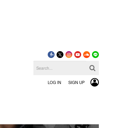
LOG IN
SIGN UP