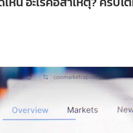
จุดไหน อะไรคือสาเหตุ? คริป