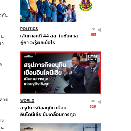
อกัน
POLITICS
185
เส้นทางคดี 44 สส. ในชั้นศาล
อน
ฎีกา จะรู้ผลเมื่อไร
มา
อ
ตลาด
WORLD
529
สรุปภารกิจอนุทิน เยือน
อินโดนีเซีย ขับเคลื่อนการทูต
เทศ
เศรษฐกิจเชิงรุก ประกาศหุ้น
ิน
ส่วนยุทธศาสตร์ไทย –