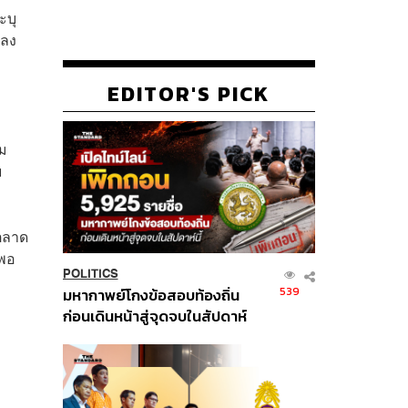
ะบุ
งลง
EDITOR'S PICK
าม
ย
งตลาด
่พอ
POLITICS
539
มหากาพย์โกงข้อสอบท้องถิ่น
ก่อนเดินหน้าสู่จุดจบในสัปดาห์
นี้