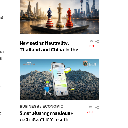
อินโดนีเซีย
อง
Navigating Neutrality:
159
Thailand and China in the
าก
Age of a New Global
วย
Order
ณ
BUSINESS
/
ECONOMIC
2.6K
ว
วิเคราะห์ปรากฏการณ์คนแห่
ขอสินเชื่อ CLICX อาจเป็น
เพียงยอดภูเขาน้ำแข็ง ของ