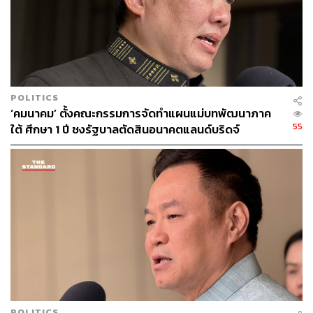
POLITICS
‘คมนาคม’ ตั้งคณะกรรมการจัดทำแผนแม่บทพัฒนาภาค
55
ใต้ ศึกษา 1 ปี ชงรัฐบาลตัดสินอนาคตแลนด์บริดจ์
POLITICS