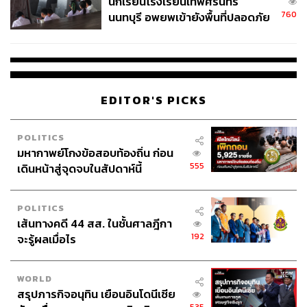
นักเรียนโรงเรียนเทพศิรินทร์
760
นนทบุรี อพยพเข้ายังพื้นที่ปลอดภัย
ชั่วคราว หลังเหตุใช้อาวุธปืนภายใน
โรงเรียนคลี่คลาย
EDITOR'S PICKS
POLITICS
มหากาพย์โกงข้อสอบท้องถิ่น ก่อน
555
เดินหน้าสู่จุดจบในสัปดาห์นี้
POLITICS
เส้นทางคดี 44 สส. ในชั้นศาลฎีกา
192
จะรู้ผลเมื่อไร
WORLD
สรุปภารกิจอนุทิน เยือนอินโดนีเซีย