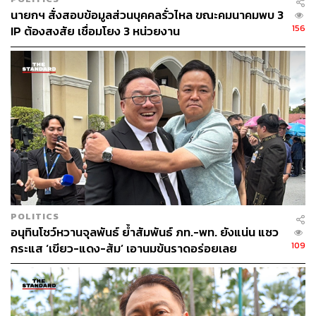
นายกฯ สั่งสอบข้อมูลส่วนบุคคลรั่วไหล ขณะคมนาคมพบ 3
156
IP ต้องสงสัย เชื่อมโยง 3 หน่วยงาน
POLITICS
อนุทินโชว์หวานจุลพันธ์ ย้ำสัมพันธ์ ภท.-พท. ยังแน่น แซว
109
กระแส ‘เขียว-แดง-ส้ม’ เอานมข้นราดอร่อยเลย