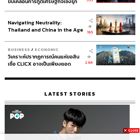
535
ขับเคลื่อนการทูตเศรษฐกิจเชิงรุก
ประกาศหุ้นส่วนยุทธศาสตร์ไทย –
อินโดนีเซีย
Navigating Neutrality:
Thailand and China in the Age
165
of a New Global Order
BUSINESS
/
ECONOMIC
วิเคราะห์ปรากฏการณ์คนแห่ขอสิน
2.6K
เชื่อ CLICX อาจเป็นเพียงยอด
ภูเขาน้ำแข็ง ของปัญหาหนี้ครัว
เรือนไทยที่ถูกซุกไว้
LATEST STORIES