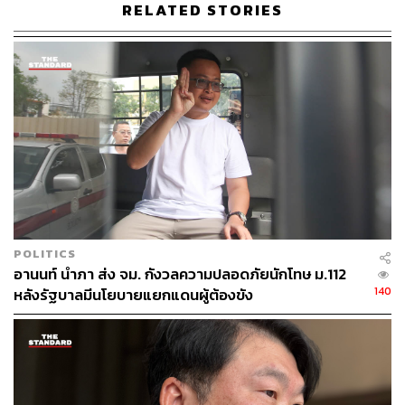
RELATED STORIES
THE STANDARD TEAM
กองบรรณาธิการ THE STANDARD
POLITICS
อานนท์ นำภา ส่ง จม. กังวลความปลอดภัยนักโทษ ม.112
140
หลังรัฐบาลมีนโยบายแยกแดนผู้ต้องขัง