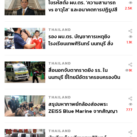
ไขรหัสตั้ง ผบ.ตร. ‘ความสามารถ
2.5K
vs อาวุโส’ และอนาคตการปฏิรูปสี
กากี กับ พล.ต.อ. เอก อังสนานนท์
THAILAND
รอง ผบ.ตร. บัญชาการเหตุยิง
1.1K
โรงเรียนเทพศิรินทร์ นนทบุรี สั่ง
ค้นหา 2 รอบยืนยันไร้คนติดค้าง พบ
ศพปู่-ย่าที่บ้านพักผู้ก่อเหตุ
THAILAND
สื่อนอกจับตากราดยิง รร. ใน
1K
นนทบุรี ชี้ไทยมีอัตราครอบครองปืน
สูงในระดับต้นของภูมิภาค
THAILAND
สรุปมหากาพย์กล้องส่องพระ
777
ZEISS Blue Marine จากสัญญา
ผลิต 8.3 ล้าน สู่ข้อพิพาท ‘มา
เวลล์ฯ’ ฟ้อง ‘โทน บางแค’ ผิดนัด
THAILAND
จ่ายหนี้-แอบระบุแบรนด์